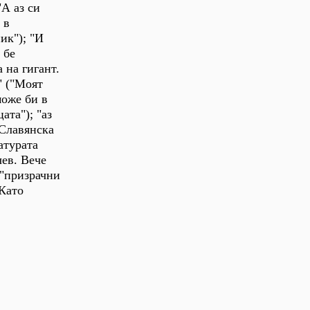
"А аз си
 в
ик"); "И
 бе
 на гигант.
" ("Моят
може би в
ата"); "аз
"Славянска
атурата
чев. Вече
 "призрачни
 Като