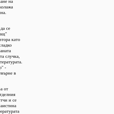
ване на
 колажа
на.
да се
ващ"
втора като
сладко
ваната
та случка,
тературата.
р" -
евърне в
а от
отделния
тчи и се
наистина
тературата