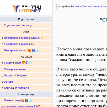
Настройки:
Разшири
Стесни
|
Уголеми
Ум
"С
Издателство
:.
Издателство LiterNet
Медии
:.
Електронно списание LiterNet
:.
Електронно списание БЕЛ
Наскоро мина премиерата н
:.
Културни новини
книга едва ли е започвала
Каталози
онова "сладко нищо", което
:.
По дати
:
март
В това като че ли е общата
:.
Електронни книги
литературата, между "нещот
:.
Раздели / Рубрики
сигурни, че се лъжем. Чита
:.
Автори
живота неосъзнато го прео
:.
Критика за авторите
отчаяно се опитваме да раз
Книжарници
подканен да си спомни, че
празноречие, в нещо като 
:.
Книжен пазар
голата присъственост на б
:.
Книгосвят: сравни цени