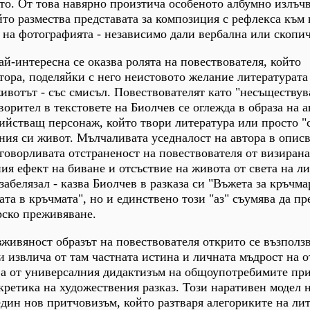
о. От това навярно произтича особеното албумно излъч
ойто размества представата за композиция с рефлекса към
 на фотографията - независимо дали вербална или скопич
ай-интересна се оказва ролята на повествователя, който
тора, поделяйки с него неистовото желание литературата 
животът - със смисъл. Повествователят като "несъществу
орител в текстовете на Биолчев се оглежда в образа на а
тийстващ персонаж, който твори литература или просто "
ния си живот. Мълчаливата уседналост на автора в опис
зговорливата отстраненост на повествователя от визирана
ия ефект на биване и отсъствие на живота от света на ли
забелязал - казва Биолчев в разказа си "Въжета за кръчма
ата в кръчмата", но и единствено този "аз" съумява да пр
ско преживяване.
живяност образът на повествователя открито се възползв
и извлича от там частната истина и личната мъдрост на 
ва от универсалния дидактизъм на общоупотребимите при
кретика на художествения разказ. Този наративен модел 
дин нов притчовизъм, който разтваря алегориките на ли