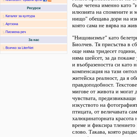
бъде четена именно като "
Ресурси
илюзията на спомените и м
:.
Каталог за култура
нищо" обещава дори на изк
:.
Артзона
която сама не вярва на жив
:.
Писмена реч
"Нищовизмът" като белетр
За нас
Биолчев. Тя присъства в сб
:.
Всичко за LiterNet
още няма тридесет години, 
няма шейсет, за да покаже
и въобразеността си като 
компенсация на тази онтол
житейска реалност, да я о
правдоподобност. Текстове
мигове от живота и могат 
чувствата, предизвикващи 
изкуството на фотографият
птицата, от величавата са
халюцинаторната красота 
време и фиксира тлението 
слово. Такава, която раздв