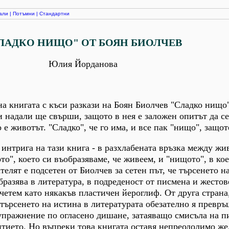
али
|
Потъмни
|
Стандартни
ЛАДКО НИЩО" ОТ БОЯН БИОЛЧЕВ
Юлия Йорданова
а книгата с къси разкази на Боян Биолчев "Сладко нищо"
 и надали ще свърши, защото в нея е заложен опитът да с
 е животът. "Сладко", че го има, и все пак "нищо", защот
 интрига на тази книга - в разхлабената връзка между жи
о", което си въобразяваме, че живеем, и "нищото", в ко
телят е подсетен от Биолчев за сетен път, че търсенето н
бразява в литература, в подреденост от писмена и жестов
четем като някакъв пластичен йероглиф. От друга страна,
 търсенето на истина в литературата обезателно я превръ
упражнение по огласено дишане, затаяващо смисъла на п
итието. Но въпреки това книгата оставя непреодолимо же