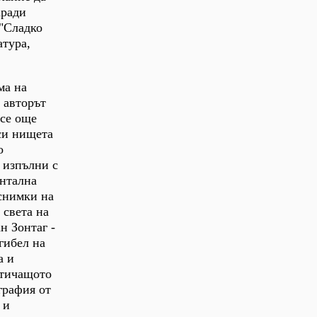
аради
 "Сладко
атура,
ма на
 авторът
все още
 си нищета
о
 изпълни с
ентална
 снимки на
 света на
н Зонтаг -
гибел на
а и
зтичащото
графия от
 и