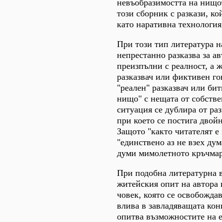
невъобразимостта на нищот
този сборник с разкази, к
като наративна технология
При този тип литература н
непрестанно разказва за ав
преизпълни с реалност, а 
разказвач или фиктивен гов
"реален" разказвач или би
нищо" с нещата от собстве
ситуация се дублира от ра
при което се постига двойн
Защото "както читателят е 
"единствено аз не взех дум
думи мимолетното кръчмар
При подобна литературна в
житейския опит на автора 
човек, която се освобожда
влива в завладяващата кон
опитва възможностите на е