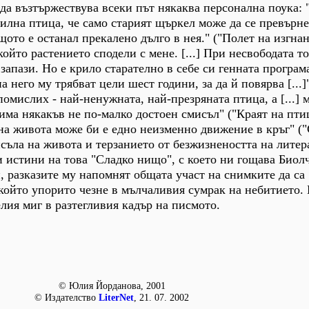
 да възтържествува всеки път някаква персонална поука: 
силна птица, че само старият щъркел може да се превърне
щото е останал прекалено дълго в нея." ("Полет на изгнан
който растението сподели с мене. [...] При несвободата то
 запази. Но е крило старателно в себе си генната програма
а него му трябват цели шест години, за да й повярва [...]
 помислих - най-ненужната, най-презряната птица, а [...] 
а, има някакъв не по-малко достоен смисъл" ("Краят на птиц
на живота може би е едно неизменно движение в кръг" (
исъла на живота и терзанието от безжизнеността на литер
ви истини на това "Сладко нищо", с което ни гощава Биол
, разказите му напомнят общата участ на снимките да са
 който упорито чезне в мълчаливия сумрак на небитието.
елия миг в разтегливия кадър на писмото.
© Юлия Йорданова, 2001
© Издателство
LiterNet
, 21. 07. 2002