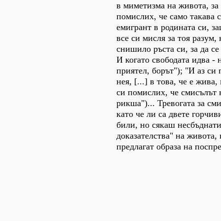
в миметизма на живота, за
помислих, че само такава 
емигрант в родината си, за
все си мисля за тоя разум, 
снишило ръста си, за да се
И когато свободата идва - н
приятел, борът"); "И аз си
нея, [...] в това, че е жив
си помислих, че смисълът 
рикша")... Тревогата за см
като че ли са двете горчи
били, но сякаш несбъднати
доказателства" на живота,
предлагат образа на поспр