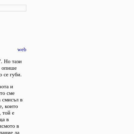
web
. Но тази
е опише
о се губи.
вота и
ето сме
а смисъл в
е, които
 той е
ща в
исмото в
лание да