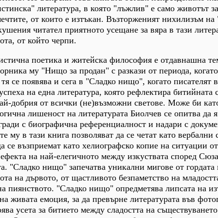
истинска" литература, в която "лъжлив" е само животът з
ечтите, от които е изтъкан. Възторженият нихилизъм на
ушения читател приятното усещане за вяра в тази литер
ота, от който черпи.
истична поетика и житейска философия е отдавнашна те
орника му "Нищо за продан" с разкази от периода, когато
тя се появява и сега в "Сладко нищо", когато писателят 
 успеха на една литература, която рефлектира битийната
най-добрия от всички (не)възможни светове. Може би кат
огична лишеност на литературата Биолчев се опитва да я
бгради с биографична референциалност и надари с докум
те му в тази книга позволяват да се четат като вербални
да се възприемат като хелиографско копие на ситуации от
ефекта на най-елегичното между изкуствата според Сюза
а. "Сладко нищо" запечатва уникални мигове от гордата 
мота на дървото, от щастливото безпаметство на младостт
на пиянството. "Сладко нищо" опредметява липсата на и
на живата емоция, за да превърне литературата във фото
оява усета за битието между сладостта на съществуването