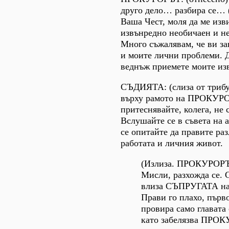
друго дело… разбира се… (
Ваша Чест, моля да ме изв
извънредно необичаен и н
Много съжалявам, че ви за
и моите лични проблеми.
веднъж приемете моите из
СЪДИЯТА: (слиза от трибу
върху рамото на ПРОКУРО
притеснявайте, колега, не 
Вслушайте се в съвета на 
се опитайте да правите ра
работата и личния живот.
(Излиза. ПРОКУРОРЪ
Мисли, разхожда се. 
влиза СЪПРУГАТА на
Прави го плахо, първ
провира само главата 
като забелязва ПРО