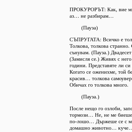
ПРОКУРОРЪТ: Как, вие м
аз… не разбирам…
(Пауза)
СЪПРУГАТА: Всичко е тол
Толкова, толкова странно. 
сънувам. (Пауза.) Двадесет
(Замисля се.) Живях с него
години. Представяте ли си 
Когато се оженихме, той б
красив… толкова самоувер
Обичах го толкова много.
(Пауза.)
После нещо го озлоби, зап
тормози… Не, не ме биеше
по-лошо… Държеше се с м
домашно животно… куче…