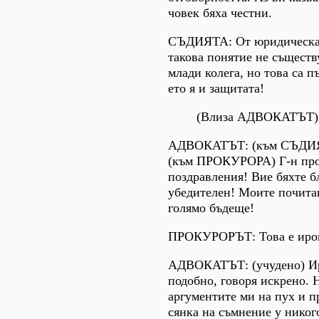
човек бяха честни.
СЪДИЯТА: От юридическа 
такова понятие не съществ
млади колега, но това са п
ето я и защитата!
(Влиза АДВОКАТЪТ)
АДВОКАТЪТ: (към СЪДИЯ
(към ПРОКУРОРА) Г-н про
поздравления! Вие бяхте б
убедителен! Моите почита
голямо бъдеще!
ПРОКУРОРЪТ: Това е ирон
АДВОКАТЪТ: (учудено) И
подобно, говоря искрено. 
аргументите ми на пух и п
сянка на съмнение у никого