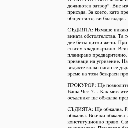
доживотен затвор”. Вие из
присъда. За което, като пр
обществото, ви благодаря.
СЪДИЯТА: Нямаше никакв
вината обстоятелства. Та т
две беззащитни жени. При 
съвсем хладнокръвно. Всич
планирано предварително.
признаци на угризение. На
видяхте колко нагло се дъ
време на този безкраен про
ПРОКУРОР: Ще позволите 
Ваша Чест?… Как мислите,
осъденият ще обжалва пре
СЪДИЯТА: Ще обжалва. Ра
обжалва. Всички обжалват.
конституционно право. Са