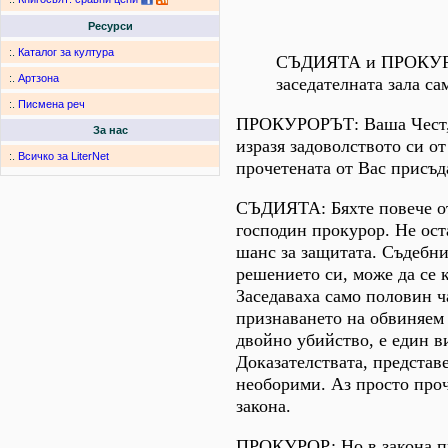
Ресурси
:.
Каталог за култура
СЪДИЯТА и ПРОКУ
:.
Артзона
заседателната зала са
:.
Писмена реч
ПРОКУРОРЪТ: Ваша Чест, 
За нас
изразя задоволството си о
:.
Всичко за LiterNet
прочетената от Вас присъд
СЪДИЯТА: Бяхте повече от
господин прокурор. Не ос
шанс за защитата. Съдебни
решението си, може да се 
Заседаваха само половин ча
признаването на обвиняем 
двойно убийство, е един в
Доказателствата, представе
необорими. Аз просто проч
закона.
ПРОКУРОР: Но в закона п