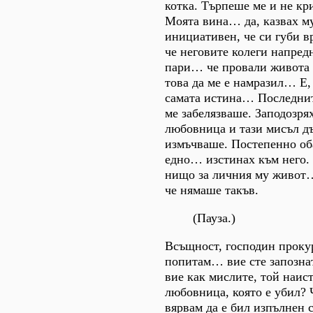
котка. Търпеше ме и не кр
Моята вина… да, казвах му,
инициативен, че си губи в
че неговите колеги напред
пари… че провали живота 
това да ме е намразил… Е,
самата истина… Последнит
ме забелязваше. Заподозрях
любовница и тази мисъл д
измъчваше. Постепенно оба
едно… изстинах към него.
нищо за личния му живот… 
че нямаше такъв.
(Пауза.)
Всъщност, господин прокур
попитам… вие сте запозна
вие как мислите, той наис
любовница, която е убил? 
вярвам да е бил изпълнен 