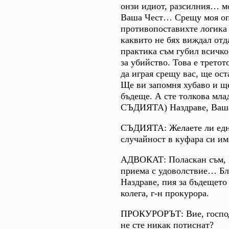
онзи идиот, разсилния… мо
Ваша Чест… Срещу моя оп
противопоставихте логика 
каквито не бях виждал отд
практика съм губил всичко
за убийство. Това е трето
да играя срещу вас, ще ост
Ще ви запомня хубаво и ще
бъдеще. А сте толкова мл
СЪДИЯТА) Наздраве, Ваша
СЪДИЯТА: Желаете ли едн
случайност в куфара си им
АДВОКАТ: Поласкан съм, 
приема с удоволствие… Бл
Наздраве, пия за бъдещето
колега, г-н прокурора.
ПРОКУРОРЪТ: Вие, господ
не сте никак потиснат?