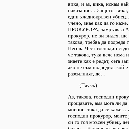
вика, и аз, вика, искам на
наказание… Защото, вика, 
един хладнокръвен убиец…
учено, знае как да го каж
ПРОКУРОРА, замръзва.) А-
прокурор, не ви видех, щ
такова, требва да подредя
Негова Чест господин съди
че такова, тука вече нема 
знаете как е редът, сега за
ако не съм подредил, кой е
разсилният, де…
(Пауза.)
Аз, такова, господин прок
прощавате, ама мога ли да
мнение, така да се каже…
господин прокурор, моите
си го тоя мръсен убиец, де
браво… В тая държава ред 