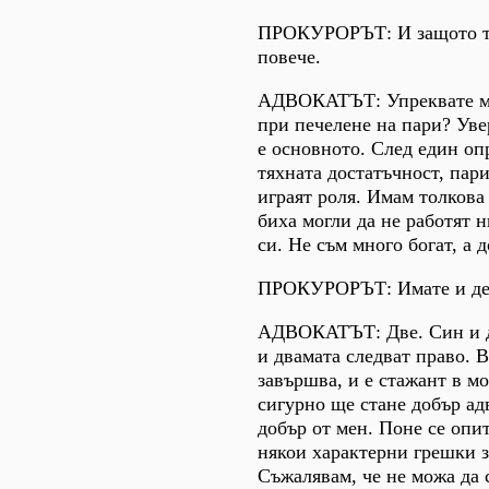
ПРОКУРОРЪТ: И защото та
повече.
АДВОКАТЪТ: Упреквате ме
при печелене на пари? Уве
е основното. След един опр
тяхната достатъчност, пари
играят роля. Имам толкова
биха могли да не работят 
си. Не съм много богат, а 
ПРОКУРОРЪТ: Имате и де
АДВОКАТЪТ: Две. Син и д
и двамата следват право. 
завършва, и е стажант в мо
сигурно ще стане добър а
добър от мен. Поне се опи
някои характерни грешки з
Съжалявам, че не можа да 