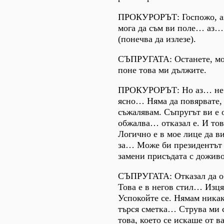
ПРОКУРОРЪТ: Госпожо, аз
мога да съм ви поле… аз… 
(понечва да излезе).
СЪПРУГАТА: Останете, мол
поне това ми дължите.
ПРОКУРОРЪТ: Но аз… не 
ясно… Няма да повярвате,
съжалявам. Съпругът ви е 
обжалва… отказал е. И то
Логично е в мое лице да в
за… Може би президентът 
замени присъдата с дожив
СЪПРУГАТА: Отказал да 
Това е в негов стил… Изц
Успокойте се. Нямам ника
търся сметка… Струва ми с
това, което се искаше от 