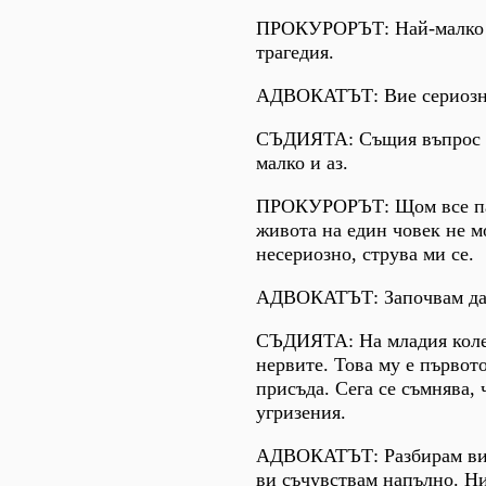
ПРОКУРОРЪТ: Най-малко к
трагедия.
АДВОКАТЪТ: Вие сериозн
СЪДИЯТА: Същия въпрос м
малко и аз.
ПРОКУРОРЪТ: Щом все пак
живота на един човек не м
несериозно, струва ми се.
АДВОКАТЪТ: Започвам да 
СЪДИЯТА: На младия коле
нервите. Това му е първот
присъда. Сега се съмнява, 
угризения.
АДВОКАТЪТ: Разбирам ви,
ви съчувствам напълно. Ни