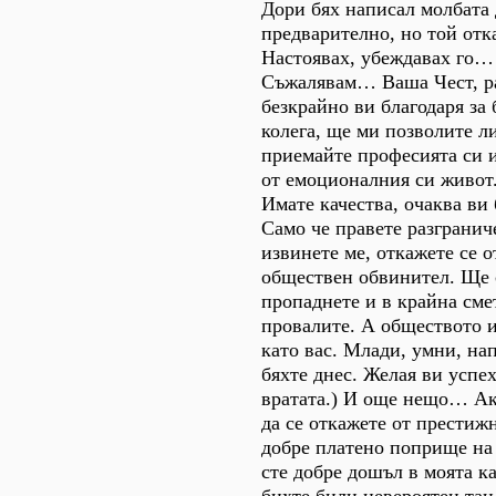
Дори бях написал молбата
предварително, но той отк
Настоявах, убеждавах го…
Съжалявам… Ваша Чест, 
безкрайно ви благодаря з
колега, ще ми позволите л
приемайте професията си и
от емоционалния си живот.
Имате качества, очаква ви
Само че правете разгранич
извинете ме, откажете се о
обществен обвинител. Ще 
пропаднете и в крайна сме
провалите. А обществото и
като вас. Млади, умни, н
бяхте днес. Желая ви успех
вратата.) И още нещо… Ак
да се откажете от престижн
добре платено поприще н
сте добре дошъл в моята к