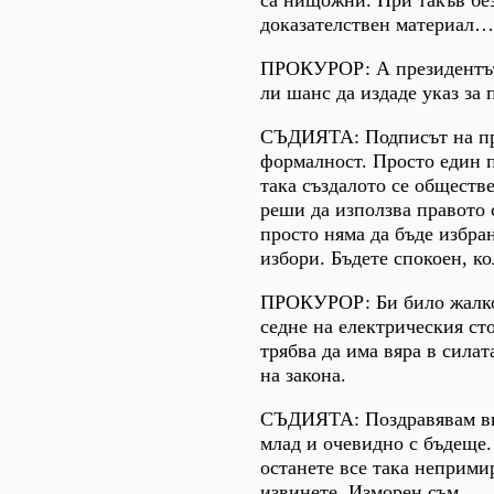
са нищожни. При такъв бе
доказателствен материал…
ПРОКУРОР: А президентът
ли шанс да издаде указ за
СЪДИЯТА: Подписът на пр
формалност. Просто един 
така създалото се обществе
реши да използва правото 
просто няма да бъде избра
избори. Бъдете спокоен, ко
ПРОКУРОР: Би било жалко,
седне на електрическия ст
трябва да има вяра в сила
на закона.
СЪДИЯТА: Поздравявам ви
млад и очевидно с бъдеще
останете все така неприми
извинете. Изморен съм.