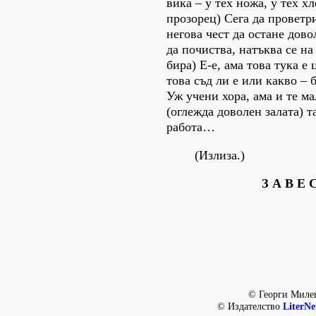
вика – у тех ножа, у тех х
прозорец) Сега да проветри
негова чест да остане дов
да почиства, натъква се на
бира) Е-е, ама това тука е 
това съд ли е или какво –
Уж учени хора, ама и те м
(оглежда доволен залата) т
работа…
(Излиза.)
З А В Е 
© Георги Миле
© Издателство
LiterNe