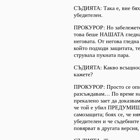
СЪДИЯТА: Така е, вие бях
убедителен.
ПРОКУРОР: Но забележете
това беше НАШАТА гледна
неговата. От негова гледна 
който подходи защитата, т
струваха пукната пара.
СЪДИЯТА: Какво всъщност
кажете?
ПРОКУРОР: Просто се опи
разсъждавам… По време на
прекалено зает да доказвам 
че той е убил ПРЕДУМИШ
самозащита; боях се, че ня
убедителен и че съдебните
повярват в другата версия,