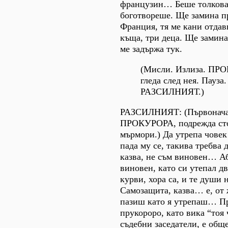
французин… Беше толкова
боготвореше. Ще замина п
Франция, тя ме кани отдав
къща, три деца. Ще замина
ме задържа тук.
(Мисли. Излиза. П
гледа след нея. Пауза
РАЗСИЛНИЯТ.)
РАЗСИЛНИЯТ: (Първонача
ПРОКУРОРА, подрежда сто
мърмори.) Да утрепа чов
пада му се, такива требва 
казва, не съм виновен… Аб
виновен, като си утепал 
курви, хора са, и те души
Самозащита, казва… е, от 
пазиш като я утрепаш… П
прукороро, като вика “тоя 
съдебни заседатели, е общ