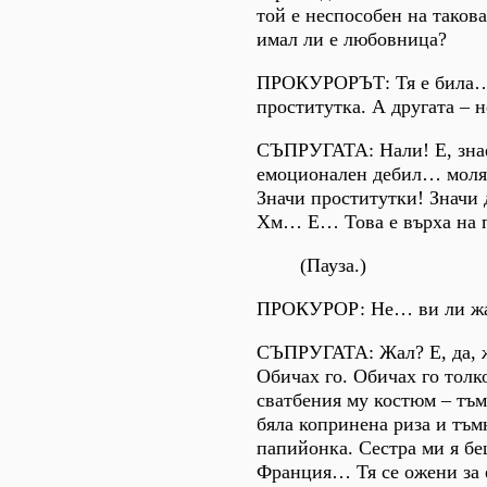
той е неспособен на таков
имал ли е любовница?
ПРОКУРОРЪТ: Тя е била… 
проститутка. А другата – 
СЪПРУГАТА: Нали! Е, знае
емоционален дебил… моля 
Значи проститутки! Значи 
Хм… Е… Това е върха на 
(Пауза.)
ПРОКУРОР: Не… ви ли жал
СЪПРУГАТА: Жал? Е, да, 
Обичах го. Обичах го толк
сватбения му костюм – тъм
бяла копринена риза и тъм
папийонка. Сестра ми я бе
Франция… Тя се ожени за 