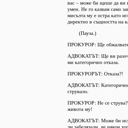
вас – може би щеше да ви 
умен. Не го казвам само за
мисълта му е остра като и
директно в същността на к
(Пауза.)
ПРОКУРОР: Ще обжалвате
АДВОКАТЪТ: Ще ви разоча
ми категорично отказа.
ПРОКУРОРЪТ: Отказа?!
АДВОКАТЪТ: Категорично. 
струвало.
ПРОКУРОР: Не се струва? 
живота му!
АДВОКАТЪТ: Може би иска
ли забелязали, че някои хо