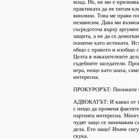
млад. Не, не ми е признав
практиката да не питам кл
виновни. Това ме прави по
независим. Дава ми възмож
съсредоточа върху аргумен
защита, а не да се домогва
понятие като истината. И
общо с правото и изобщо 
Целта в наказателните дела
съдебните заседатели. Про
игра, нещо като шаха, само
интересна.
ПРОКУРОРЪТ: Пионките с
АДВОКАТЪТ: И какво от то
с нещо да променя фактите
партията интересна. Много
чудят защо се занимавам с
дела. Ето защо! Иначе сиг
скука.