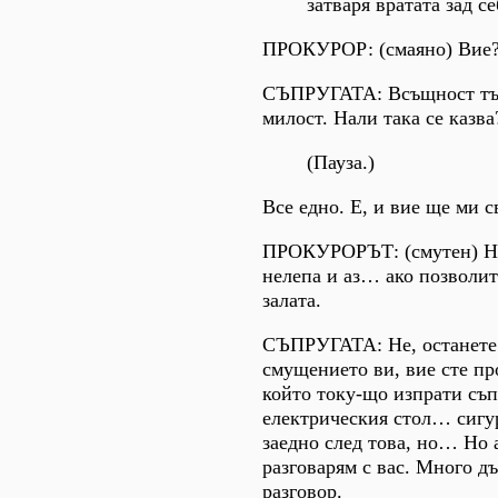
затваря вратата зад се
ПРОКУРОР: (смаяно) Вие?
СЪПРУГАТА: Всъщност тъ
милост. Нали така се казва
(Пауза.)
Все едно. Е, и вие ще ми 
ПРОКУРОРЪТ: (смутен) Н
нелепа и аз… ако позволи
залата.
СЪПРУГАТА: Не, останете
смущението ви, вие сте пр
който току-що изпрати съп
електрическия стол… сигур
заедно след това, но… Но 
разговарям с вас. Много д
разговор.