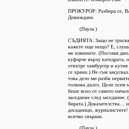
ПРОКУРОР: Разбира се, В
Довиждане.
(Пауза.)
СЪДИЯТА: Защо не тръгва
кажете още нещо? E, слуш
ме извините. (Поставя ди
куфарче върху катедрата, о
отвътре хамбургер и кутия 
се храни.) Не съм закусвал
това дело ми разби нервит
толкова дълго. Цели осем 
беше ясно от самото начало
заседание след заседание. 
бирата.) Доказателства… 
досадници, журналистите! 
всичко свърши.
(Пауза.)