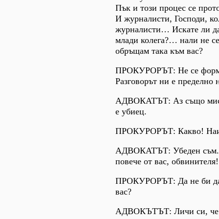
Пък и този процес се про
И журналисти, Господи, ко
журналисти… Искате ли да
млади колега?… нали не се
обръщам така към вас?
ПРОКУРОРЪТ: Не се форм
Разговорът ни е пределно 
АДВОКАТЪТ: Аз също мисл
е убиец.
ПРОКУРОРЪТ: Какво! Наи
АДВОКАТЪТ: Убеден съм. 
повече от вас, обвинителя!
ПРОКУРОРЪТ: Да не би да
вас?
АДВОКЪТЪТ: Личи си, че 