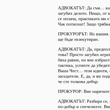
АДВОКАТЪТ: Да съм… какв
загубих делото. Нищо, от 
се оплача, практиката ми 
Чак потиснат! Защо трябва
ПРОКУРОРЪТ: Но вашия…
ще бъде екзекутиран.
АДВОКАТЪТ: Да, предпола
това? Просто загубих игра
бяха равни, но вие избрах
тактика, успяхте да убеди
Ваша Чест… тези идиоти, 
заседатели. Е, да, и ви по
че сте толкова добър.
ПРОКУРОР: Вие наричате в
АДВОКАТЪТ: Разбира се, ч
по-добър и спечелихте. Ви