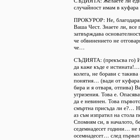
СЪДИЯТА: Желаете ли едн
случайност имам в куфара 
ПРОКУРОР: Не, благодаря 
Ваша Чест. Знаете ли, все 
затвърждава основателност
че обвинението не отгова
че…
СЪДИЯТА: (прекъсва го) И
да каже къде е истината!…
колега, не борави с такив
понятия… (вади от куфара 
бира и я отваря, отпива) В
угризения. Това е. Опасява
да е невинен. Това първото
смъртна присъда ли е?… Н
аз съм изпратил на стола 
Спомням си, в началото, б
седемнадесет години… не 
осемнадесет… след първат