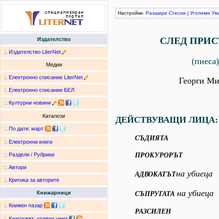
Настройки:
Разшири
Стесни
|
Уголеми
Ум
СЛЕД ПРИС
Издателство
:.
Издателство LiterNet
(пиеса)
Медии
:.
Електронно списание LiterNet
Георги Ми
:.
Електронно списание БЕЛ
:.
Културни новини
Каталози
ДЕЙСТВУВАЩИ ЛИЦА:
:.
По дати
:
март
СЪДИЯТА
:.
Електронни книги
ПРОКУРОРЪТ
:.
Раздели / Рубрики
:.
Автори
на убиеца
АДВОКАТЪТ
:.
Критика за авторите
на убиеца
Книжарници
СЪПРУГАТА
:.
Книжен пазар
РАЗСИЛЕН
:.
Книгосвят: сравни цени