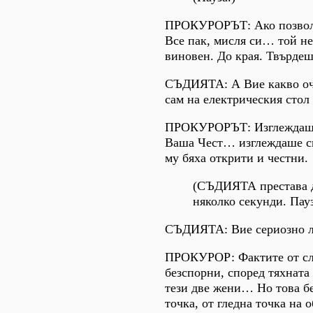
ПРОКУРОРЪТ: Ако позвол
Все пак, мисля си… той не
виновен. До края. Твърдеш
СЪДИЯТА: А Вие какво оч
сам на електрическия стол
ПРОКУРОРЪТ: Изглеждаше
Ваша Чест… изглеждаше св
му бяха открити и честни.
(СЪДИЯТА престава д
няколко секунди. Пауз
СЪДИЯТА: Вие сериозно 
ПРОКУРОР: Фактите от сл
безспорни, според тяхната
тези две жени… Но това б
точка, от гледна точка на 