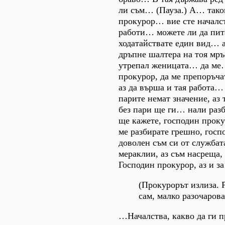
ли съм… (Пауза.) А… тако
прокурор… вие сте началст
работи… можете ли да пи
ходатайствате един вид… а
дръпне шалтера на тоя мръ
утрепал женицата… да ме…
прокурор, да ме препоръчат
аз да върша и тая работа… 
парите немат значение, аз
без пари ще ги… нали раз
ще кажете, господин прок
ме разбирате грешно, госп
доволен съм си от службат
мераклии, аз съм насреща,
Господин прокурор, аз и з
(Прокурорът излиза
сам, малко разочарова
…Началства, какво да ги 