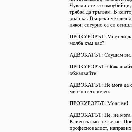
Чували сте за самоубийци
трябва да тръгвам. В кант
опашка. Въпреки че след 
някои сигурно са си отишл
ПРОКУРОРЪТ: Мога ли да 
молба към вас?
АДВОКАТЪТ: Слушам ви.
ПРОКУРОРЪТ: Обжалвайт
обжалвайте!
АДВОКАТЪТ: Не мога да о
ми е категоричен.
ПРОКУРОРЪТ: Моля ви!
АДВОКАТЪТ: Не, не мога 
Клиентът ми не желае. Пов
професионалист, направих