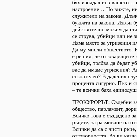
бях изпадал във вашето… 
настроение… Но вижте, ни
служители на закона. Длъж
буквата на закона. Извън б
действително можем да ста
се струва, убийци или не з
Няма място за угризения и
Да му мисли обществото. 
е решил, че отговарящите 
убийци, трябва да бъдат у
вас да имаме угризения? Ам
съзнателен? В дадения слу
процента сигурно. Пък и с
– те всички бяха единодуш
ПРОКУРОРЪТ: Съдебни за
общество, парламент, дор
Всичко това е създадено з
ръцете, за размиване на от
Всички да са с чисти ръце,
отговорността. Аз ви казва