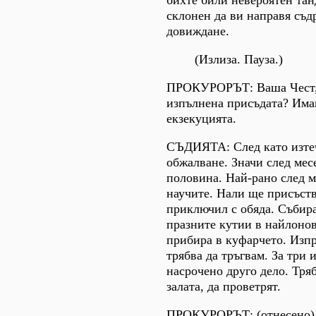
бихте били невероятен та
склонен да ви направя съ
довиждане.
(Излиза. Пауза.)
ПРОКУРОРЪТ: Ваша Чест, 
изпълнена присъдата? Има
екзекуцията.
СЪДИЯТА: След като изтеч
обжалване. Значи след мес
половина. Най-рано след м
научите. Нали ще присъств
приключил с обяда. Събира
празните кутии в найлонов
прибира в куфарчето. Изпра
трябва да тръгвам. За три 
насрочено друго дело. Тря
залата, да проветрят.
ПРОКУРОРЪТ: (отнесено)