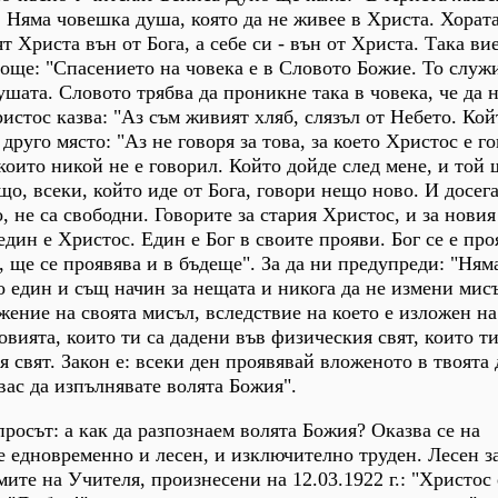
 Няма човешка душа, която да не живее в Христа. Хората
 Христа вън от Бога, а себе си - вън от Христа. Така ви
 още: "Спасението на човека е в Словото Божие. То служи
душата. Словото трябва да проникне така в човека, че да н
истос казва: "Аз съм живият хляб, слязъл от Небето. Кой
 друго място: "Аз не говоря за това, за което Христос е г
 които никой не е говорил. Който дойде след мене, и той
що, всеки, който иде от Бога, говори нещо ново. И досег
о, не са свободни. Говорите за стария Христос, и за новия
един е Христос. Един е Бог в своите прояви. Бог се е про
, ще се проявява и в бъдеще". За да ни предупреди: "Ням
о един и същ начин за нещата и никога да не измени мисъ
жение на своята мисъл, вследствие на което е изложен на
вията, които ти са дадени във физическия свят, които ти
я свят. Закон е: всеки ден проявявай вложеното в твоята
вас да изпълнявате волята Божия".
росът: а как да разпознаем волята Божия? Оказва се на
едновременно и лесен, и изключително труден. Лесен за
мите на Учителя, произнесени на 12.03.1922 г.: "Христос