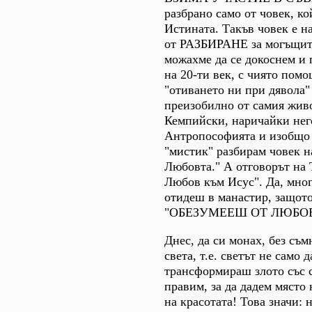
разбрано само от човек, к
Истината. Такъв човек е 
от РАЗБИРАНЕ за могъщите 
можахме да се докоснем и
на 20-ти век, с чиято пом
"отиването ни при дявола" 
преизобилно от самия жив
Кемпийски, наричайки него
Антропософията и изобщо п
"мистик" разбирам човек н
Любовта." А отговорът на 
Любов към Исус". Да, мног
отидеш в манастир, защот
"ОБЕЗУМЕЕШ ОТ ЛЮБОВ
Днес, да си монах, без съм
света, т.е. светът не само
трансформираш злото със с
правим, за да дадем място 
на красотата! Това значи: 