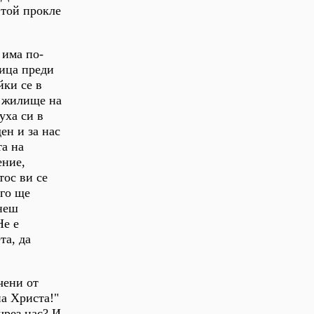
 той прокле
 има по-
ница преди
йки се в
о жилище на
уха си в
ен и за нас
та на
ение,
тос ви се
уго ще
рнеш
Не е
та, да
чени от
на Христа!"
чрез нас? И