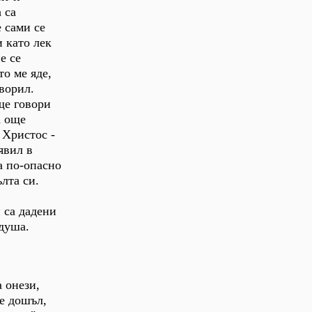
 са
е сами се
 като лек
е се
то ме яде,
оворил.
 ще говори
а още
 Христос -
явил в
а по-опасно
лта си.
 са дадени
 душа.
 онези,
 е дошъл,