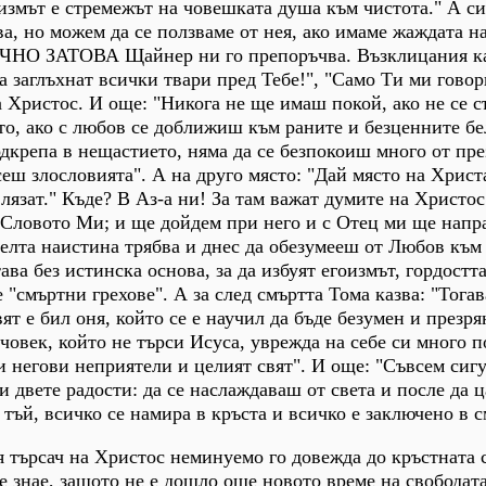
змът е стремежът на човешката душа към чистота." А си
а, но можем да се ползваме от нея, ако имаме жаждата н
ОЧНО ЗАТОВА Щайнер ни го препоръчва. Възклицания ка
 заглъхнат всички твари пред Тебе!", "Само Ти ми говори
а Христос. И още: "Никога не ще имаш покой, ако не се 
о, ако с любов се доближиш към раните и безценните бе
дкрепа в нещастието, няма да се безпокоиш много от пр
еш злословията". А на друго място: "Дай място на Христ
лязат." Къде? В Аз-а ни! За там важат думите на Христос
 Словото Ми; и ще дойдем при него и с Отец ми ще напр
целта наистина трябва и днес да обезумееш от Любов към
ва без истинска основа, за да избуят егоизмът, гордостта
"смъртни грехове". А за след смъртта Тома казва: "Тогав
вят е бил оня, който се е научил да бъде безумен и презря
човек, който не търси Исуса, уврежда на себе си много п
и негови неприятели и целият свят". И още: "Съвсем сигу
 двете радости: да се наслаждаваш от света и после да 
 тъй, всичко се намира в кръста и всичко е заключено в с
я търсач на Христос неминуемо го довежда до кръстната 
не знае, защото не е дошло още новото време на свободат