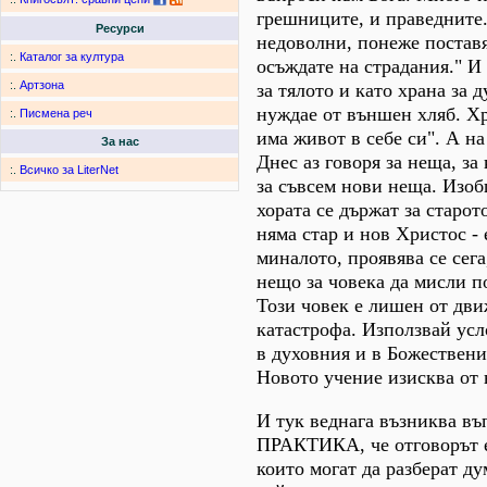
грешниците, и праведните.
Ресурси
недоволни, понеже поставят
:.
Каталог за култура
осъждате на страдания." И
:.
Артзона
за тялото и като храна за 
нуждае от външен хляб. Хр
:.
Писмена реч
има живот в себе си". А на
За нас
Днес аз говоря за неща, за
:.
Всичко за LiterNet
за съвсем нови неща. Изоб
хората се държат за старот
няма стар и нов Христос - 
миналото, проявява се сега
нещо за човека да мисли п
Този човек е лишен от дви
катастрофа. Използвай усло
в духовния и в Божествени
Новото учение изисква от 
И тук веднага възниква въп
ПРАКТИКА, че отговорът е 
които могат да разберат ду