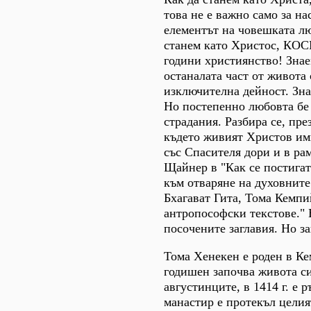
това не е важно само за на
елементът на човешката лю
станем като Христос, КО
години християнство! Знае
останалата част от живота 
изключителна дейност. Зна
Но постепенно любовта бе
страдания. Разбира се, пр
където живият Христов имп
със Спасителя дори и в ра
Щайнер в "Как се постигат
към отваряне на духовните
Бхагават Гита, Тома Кемпи
антропософски текстове." 
посочените заглавия. Но з
Тома Хенекен е роден в Ке
годишен започва живота си
августинците, в 1414 г. е 
манастир е протекъл целия