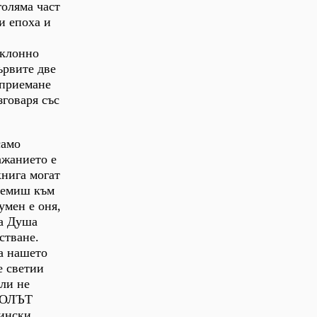
голяма част
и епоха и
тклонно
ървите две
 приемане
зговаря със
само
ажанието е
книга могат
тремиш към
умен е оня,
та Душа
стване.
За нашето
е светии
 ли не
ЯВОЛЪТ
ински