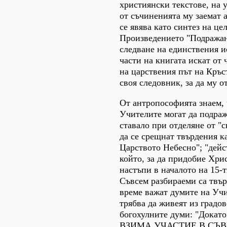
християнски текстове, на 
от съчиненията му заемат а
се явява като синтез на ц
Произведението "Подражан
следване на единствения и
части на книгата искат от
на царствения път на Кръс
своя следовник, за да му о
От антропософията знаем, 
Учителите могат да подра
ставало при отделяне от "св
да се срещнат твърдения к
Царството Небесно"; "дейс
който, за да придобие Хри
настъпи в началото на 15-т
Съвсем разбираеми са твър
време важат думите на Учи
трябва да живеят из градо
богохулните думи: "Докато
ВЗИМА УЧАСТИЕ В СЪВЕТА