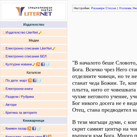
Настройки:
Разшири
Стесни
|
Уголеми
Ум
Издателство
:.
Издателство LiterNet
Медии
:.
Електронно списание LiterNet
:.
Електронно списание БЕЛ
"В началото беше Словото,
:.
Културни новини
Бога. Всичко чрез Него ста
Каталози
отделните човеци, но те не
:.
По дати
:
март
станат чеда Божии. Те, кои
плътта, нито от човешката 
:.
Електронни книги
чухме неговото учение, уч
:.
Раздели / Рубрики
Бог никого досега не е ви
:.
Автори
Отец, стана предводител н
:.
Критика за авторите
Книжарници
В тези могъщи думи, с кои
скрит самият център на чо
:.
Книжен пазар
въпроси към Бога. Много 
:.
Книгосвят: сравни цени