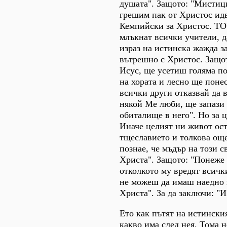
душата". Защото: "Мистици
грешим пак от Христос идв
Кемпийски за Христос. Т
млъкнат всички учители, да
израз на истинска жажда з
вътрешно с Христос. Защот
Исус, ще усетиш голяма по
на хората и лесно ще понес
всички други отказвай да в
някой Ме люби, ще запази
обиталище в него". Но за 
Иначе целият ни живот оста
тщеславието и толкова още 
познае, че мъдър на този с
Христа". Защото: "Понеже 
отколкото му вредят всичк
не можеш да имаш наедно и
Христа". За да заключи: "И
Ето как пътят на истински
какво има след нея, Тома 