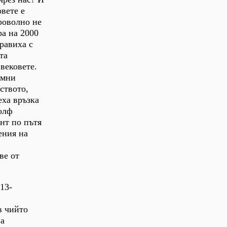
овете е
роволно не
а на 2000
равиха с
та
вековете.
омни
ството,
еха връзка
олф
нт по пътя
ения на
ве от
13-
в чийто
на