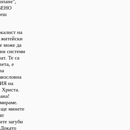
опане",
ТВЕНО
меш
окалист на
и житейски
не може да
шни системи
ат. Те са
ета, е
ва
равословна
НИЯ на
а Христа.
рана!
умираме.
а ще минете
ят
ите загуби
. Докато