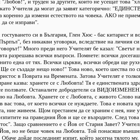
 "Любов!", и труден за другите, които не усещат това "хл
е като Учителя да могат да заявят категорично: "ЕДИНС
а коренно да измени естеството на човека. АКО не прие
да се изправи".
 гостуването си в България, Глен Хюс - бас китарист и в
Пърпъл", без никакви уговорки, вследствие на личния с
тговорът!" Много преди него Учителят бе казал: "Светът 
овта разрешава всички въпроси. Помнете: всички досега
 нито една от тях. Всички църкви, всички обреди ще рухн
 Ще се създаде нещо ново!" Това ново, което шества по св
истос в Поврата на Времената. Затова Учителят е толко
иране казва: хранете се с Любовта! Тя е единствената зд
а се ползвате. Останалите добродетели са ВИДОИЗМЕНЕ
ню на Любовта. Хранете се с Любовта, с живото Слово н
вас това, от което всички се нуждаете. Това е новата х
а, ние живеем. Щом престанем да се храним с нея, ние 
изпитите на праведния Йов и ще се възродите. След тов
тос". Защо сравнението е с Йов от Стария Завет? Учител
 Йов, но не беше човек на Любовта. Той понасяше външн
е. Обаче дойде последният изпит, който засегна тялото му