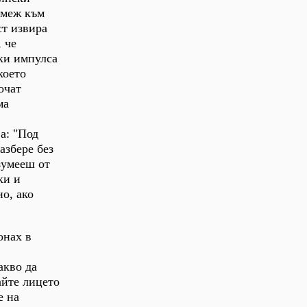
емеж към
т извира
 че
ки импулса
което
очат
ма
а: "Под
азбере без
зумееш от
ки и
о, ако
онах в
акво да
айте лицето
е на