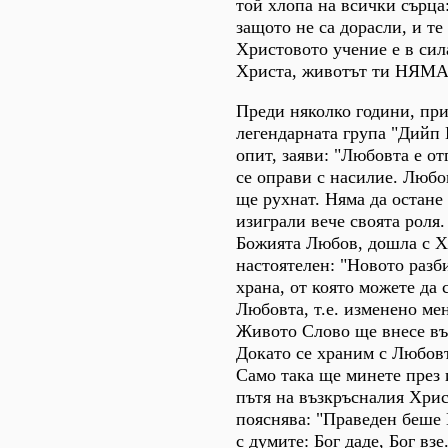
той хлопа на всички сърца:
защото не са дорасли, и т
Христовото учение е в сил
Христа, животът ти НЯМА 
Преди няколко години, при
легендарната група "Дийп 
опит, заяви: "Любовта е о
се оправи с насилие. Люб
ще рухнат. Няма да остане
изиграли вече своята роля.
Божията Любов, дошла с Хр
настоятелен: "Новото разб
храна, от която можете д
Любовта, т.е. изменено ме
Живото Слово ще внесе във 
Докато се храним с Любовт
Само така ще минете през 
пътя на възкръсналия Хрис
пояснява: "Праведен беше
с думите: Бог даде, Бог вз