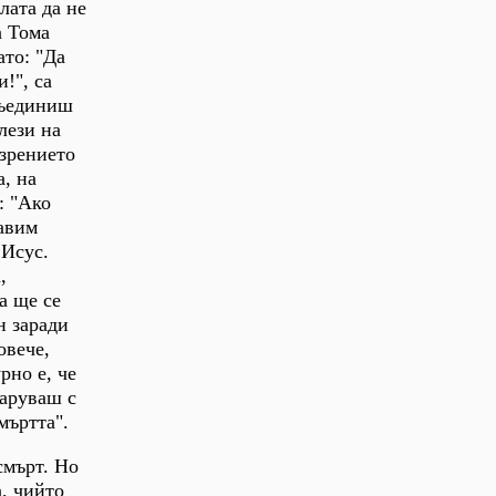
лата да не
а Тома
то: "Да
!", са
съединиш
лези на
езрението
а, на
: "Ако
авим
 Исус.
,
а ще се
н заради
овече,
рно е, че
царуваш с
мъртта".
смърт. Но
а, чийто