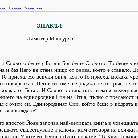
али
|
Потъмни
|
Стандартни
ЗНАКЪТ
Димитър Мангуров
 и Словото беше у Бога и Бог беше Словото. То беше в н
на и без Него не стана нищо от онова, което е станало. Д
 Го приеха. Но всички ония, които Го приеха, можаха чре
то повярваха в Неговото име, се родиха не от кръв, не от
воля, а от Бога... И Словото стана плът и живя между нас
ението на единородния Син на Отца, пълно с преданост и
дял с очите си. Единородният Син, който беше в недрата 
а това виждане".
то апостол Йоан започва най-великата книга в човешката
вешкото съществуване и ключът към отговора на всичкит
по-късно Учителят Беинса Дуно ще каже: "В Христа живе