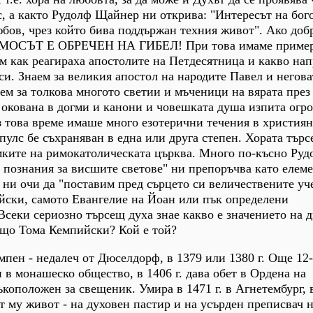
с, а както Рудолф Щайнер ни открива: "Интересът на бог
бов, чрез който бива поддържан техния живот". Ако доб
СМОСЪТ Е ОБРЕЧЕН НА ГИБЕЛ! При това имаме пример
м как реагираха апостолите на Петдесятница и какво нап
си. Знаем за великия апостол на народите Павел и негова
ем за толкова многото светии и мъченици на вярата през 
 окована в догми и канони и човешката душа изпита огр
ез това време имаше много езотерични течения в християн
улс бе съхраняван в една или друга степен. Хората търс
мките на римокатолическата църква. Много по-късно Руд
 познания за висшите светове" ни препоръчва като елеме
 ни очи да "поставим пред сърцето си величествените уч
йски, самото Евангелие на Йоан или пък определени
Всеки сериозно търсещ духа знае какво е значението на д
ащо Тома Кемпийски? Кой е той?
мпен - недалеч от Дюселдорф, в 1379 или 1380 г. Още 12-
 в монашеско общество, в 1406 г. дава обет в Ордена на
ръкоположен за свещеник. Умира в 1471 г. в Агнетембург, 
т му живот - на духовен пастир и на усърден преписвач 