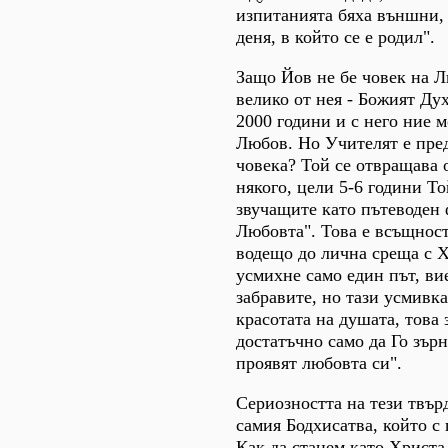
изпитанията бяха външни,
деня, в който се е родил".
Защо Йов не бе човек на Л
велико от нея - Божият Ду
2000 години и с него ние м
Любов. Но Учителят е пред
човека? Той се отвращава 
някого, цели 5-6 години То
звучащите като пътеводен 
Любовта". Това е всъщнос
водещо до лична среща с Х
усмихне само един път, ви
забравите, но тази усмивк
красотата на душата, това 
достатъчно само да Го зърн
проявят любовта си".
Сериозността на тези твър
самия Бодхисатва, който с 
Как да станем като Христа,