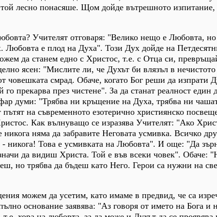
 той лесно понасяше. Щом дойде вътрешното изпитание,
юбовта? Учителят отговаря: "Велико нещо е Любовта, но
х. Любовта е плод на Духа". Този Дух дойде на Петдесят
ожем да станем едно с Христос, т.е. с Отца си, превръща
елно ясен: "Мислите ли, че Духът би влязъл в нечистот
от човешката смрад. Обаче, когато Бог реши да изпрати Д
й го прекарва през чистене". За да станат реалност един д
фар думи: "Трябва ни кръщение на Духа, трябва ни чаша
т пътят на съвременното езотерично християнско посвещ
ристос. Как вълнуващо се изразява Учителят: "Ако Хрис
е никога няма да забравите Неговата усмивка. Всичко др
а - никога! Това е усмивката на Любовта". И още: "Да зъ
значи да видиш Христа. Той е във всеки човек". Обаче: "
еш, но трябва да бъдеш като Него. Герои са нужни на све
дения можем да усетим, като имаме в предвид, че са изре
пълно основание заявява: "Аз говоря от името на Бога и 
 т.е. хора на любовта, за да може и Духът да се проявява 