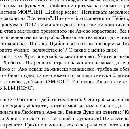
ойто има за фундамент Любовта и притежава огромен стр
наистина МОРАЛЕН. Щайнер казва: "Истинската моралнос
закони на Вселената". Ние сме благословени от Небето,
 приемем в ТОЗИ си живот и двата езотерични християнс
ощ става възможно правилното ни Аз-ово израстване, без 
е обречено на катастрофа. Доказателства могат да се пос
от около нас. Но защо Щайнер все пак ни препоръчва То
вото учение "величествено"? С какво е ценно днес?
ътят към Христа е дълбоко мистичен акт. Учителят казв
а Любовта. Вътрешната страна на живота не може да се р
Тома е: "Ако искаш да живееш монашески, трябва да обе
о е било трудно да се откажеш от всички светски благин
о те трябва да бъдат ЗАМЕСТЕНИ с нещо. Това е възможн
 КЪМ ИСУС".
нение е бягство от действителността. Сега трябва да си м
 да не оцапа душата ти, но ти самият да имаш силата да
илата на Любовта в Аз-а си. Беинса Дуно ни съветва: "К
на Христа в себе си? - Не цапайте душата си! Не засенчв
не грешете. Грехът е тъмнина, която закрива светлото лиц