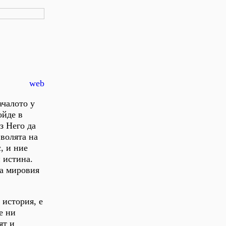
web
ачалото у
ойде в
з Него да
 волята на
, и ние
 истина.
на мировия
 история, е
е ни
ят и