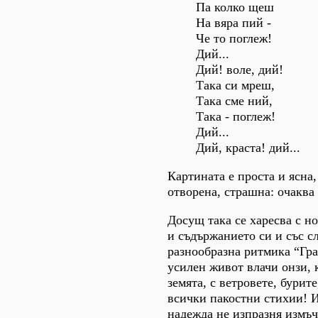
Па колко щеш
На вяра пий -
Че то поглеж!
Дий...
Дий! воле, дий!
Така си мреш,
Tака сме ний,
Така - поглеж!
Дий...
Дий, краста! дий...
Картината е проста и ясна,
отворена, страшна: очаква 
Досущ така се харесва с н
и съдържанието си и със с
разнообразна ритмика “Гр
усилен живот влачи онзи, 
земята, с ветровете, бурит
всички пакостни стихии! И
надежда не изпразня измъч