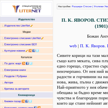
Настройки:
Разшири
Стесни
|
Уголеми
Ум
П. К. ЯВОРОВ. С
Издателство
(1901)
:.
Издателство LiterNet
Медии
Божан Анг
:.
Електронно списание LiterNet
:.
Електронно списание БЕЛ
web
|
П. К. Яворов.
:.
Културни новини
Сивите корици на тази мал
Каталози
също като меката, сива пл
:.
По дати
:
март
едно горещо, страстно сър
:.
Електронни книги
неизчерпано. От нея ний в
радости и горчивини на н
:.
Раздели / Рубрики
нова, жива, пълна с движе
:.
Автори
Най-приятното у нея обаче 
:.
Критика за авторите
обещава за бъдно време м
Книжарници
чувства и благородни пори
:.
Книжен пазар
които ще стане нейният ав
:.
Книгосвят: сравни цени