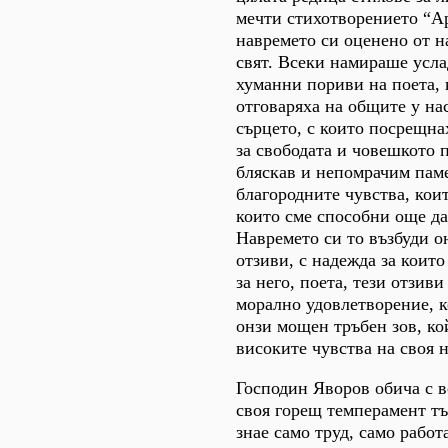
мечти стихотворението “А
навремето си оценено от 
свят. Всеки намираше усла
хуманни пориви на поета, 
отговаряха на общите у на
сърцето, с които посрещн
за свободата и човешкото п
бляскав и непомрачим пам
благородните чувства, кои
които сме способни още да
Навремето си то възбуди о
отзиви, с надежда за които
за него, поета, тези отзив
морално удовлетворение, ко
онзи мощен тръбен зов, ко
високите чувства на своя н
Господин Яворов обича с в
своя горещ темперамент тъ
знае само труд, само работ