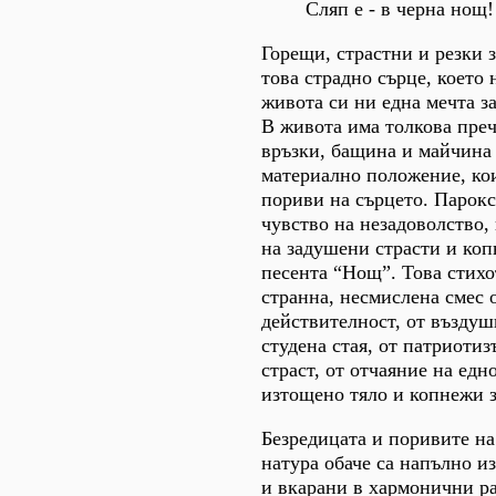
Сляп е - в черна нощ!
Горещи, страстни и резки з
това страдно сърце, което 
живота си ни една мечта за
В живота има толкова преч
връзки, бащина и майчина 
материално положение, ко
пориви на сърцето. Парокс
чувство на незадоволство,
на задушени страсти и коп
песента “Нощ”. Това стихо
странна, несмислена смес 
действителност, от въздуш
студена стая, от патриоти
страст, от отчаяние на едн
изтощено тяло и копнежи з
Безредицата и поривите на
натура обаче са напълно и
и вкарани в хармонични р