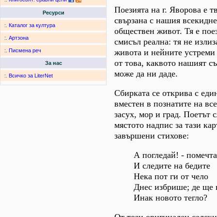
Поезията на г. Яворова е т
Ресурси
свързана с нашия всекидне
:.
Каталог за култура
обществен живот. Тя е пое
:.
Артзона
смисъл реална: тя не излиз
живота и нейните устреми 
:.
Писмена реч
от това, каквото нашият с
За нас
може да ни даде.
:.
Всичко за LiterNet
Сбирката се открива с еди
вместен в познатите на вс
засух, мор и град. Поетът 
мястото надпис за тази кар
завършени стихове:
А погледай! - помечта
И следите на бедите
Нека пот ги от чело
Днес избрише; де ще
Инак новото тегло?