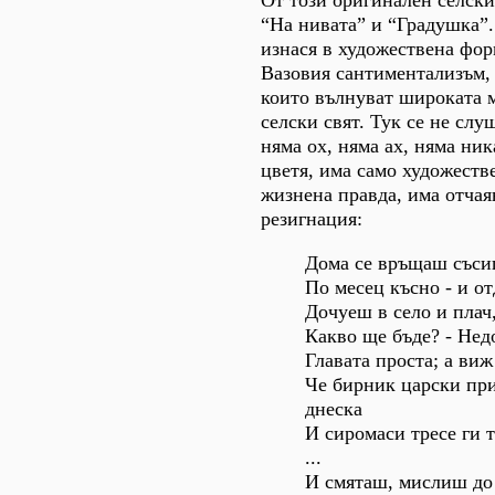
От този оригинален селски
“На нивата” и “Градушка”.
изнася в художествена фор
Вазовия сантиментализъм, 
които вълнуват широката 
селски свят. Тук се не слу
няма ох, няма ах, няма ни
цветя, има само художеств
жизнена правда, има отчая
резигнация:
Дома се връщаш съси
По месец късно - и от
Дочуеш в село и плач,
Какво ще бъде? - Нед
Главата проста; а виж
Че бирник царски пр
днеска
И сиромаси тресе ги т
...
И смяташ, мислиш до