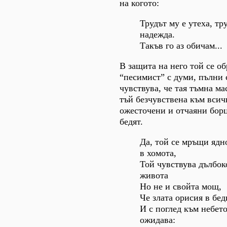
на когото:
Трудът му е утеха, тр
надежда.
Такъв го аз обичам...
В защита на него той се о
“песимист” с думи, пълни с
чувствува, че тая тъмна мас
тъй безчувствена към всич
ожесточени и отчаяни борц
бедят.
Да, той се мръщи ядн
в хомота,
Той чувствува дълбок
живота
Но не и свойта мощ,
Че злата орисия в бе
И с поглед към небет
ожидава: