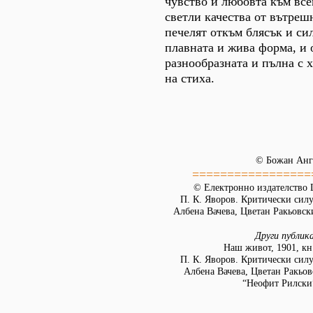
чувство и любовта към все
светли качества от вътреш
печелят откъм блясък и сил
плавната и жива форма, и 
разнообразната и пълна с 
на стиха.
© Божан Анг
=================
© Електронно издателство L
П. К. Яворов. Критически силу
Албена Вачева, Цветан Ракьовски
Други публик
Наш живот, 1901, кн. 
П. К. Яворов. Критически силу
Албена Вачева, Цветан Ракьов
“Неофит Рилски”