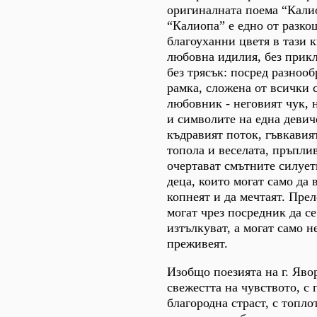
оригиналната поема “Калио
“Калиопа” е едно от разко
благоуханни цветя в тази к
любовна идилия, без прик
без трясък: посред разноо
рамка, сложена от всички 
любовник - неговият чук, 
и символите на една девич
къдравият поток, гъвкавия
топола и веселата, пръплив
очертават смътните силует
деца, които могат само да 
копнеят и да мечтаят. Прел
могат чрез посредник да се
изтълкуват, а могат само н
преживеят.
Изобщо поезията на г. Яво
свежестта на чувството, с
благородна страст, с топло