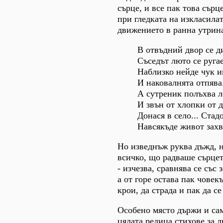
сърце, и все пак това сърц
при гледката на изкласила
движението в ранна утрина
В отвъдний двор се ди
Съседът люто се ругае
Наблизко нейде чук и
И наковалнята отпява.
А сутреник полъхва л
И звън от хлопки от 
Донася в село... Стадо
Навсякъде живот зах
Но изведнъж руква дъжд, 
всичко, що радваше сърце
- изчезва, сравнява се със 
а от горе остава пак човек
крои, да страда и пак да се 
Особено място държи и сам
цялата редица стихове за л