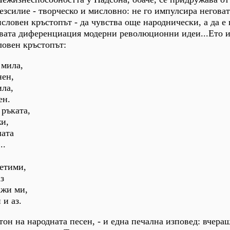
безсилие - творческо и мисловно: не го импулсира негова
исловен кръстопът - да чувства още народнически, а да е
овата диференциация модерни революционни идеи...Ето 
ловен кръстопът:
 мила,
нен,
ила,
ен.
 ръката,
жи,
шата
..
нетими,
з
ажи ми,
 и аз.
тон на народната песен, - и една печална изповед: вчера