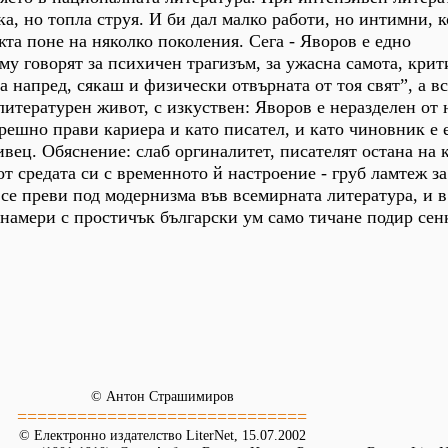
ка, но топла струя. И би дал малко работи, но интимни, 
жта поне на няколко поколения. Сега - Яворов е едно
му говорят за психичен трагизъм, за ужасна самота, крит
 напред, сякаш и физически отвърната от тоя свят”, а вс
литературен живот, с изкуствен: Яворов е неразделен от 
грешно прави кариера и като писател, и като чиновник е 
ец. Обяснение: слаб оргиналитет, писателят остана на 
от средата си с временното й настроение - груб ламтеж з
 се преви под модернизма във всемирната литература, и 
намери с простичък български ум само тичане подир сен
© Антон Страшимиров
=============================
© Електронно издателство LiterNet, 15.07.2002