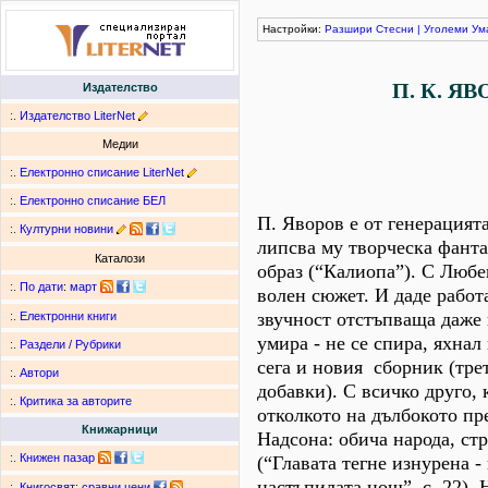
Настройки:
Разшири
Стесни
|
Уголеми
Ум
П. К. Я
Издателство
:.
Издателство LiterNet
Медии
:.
Електронно списание LiterNet
:.
Електронно списание БЕЛ
П. Яворов е от генерацията
:.
Културни новини
липсва му творческа фанта
Каталози
образ (“Калиопа”). С Любе
:.
По дати
:
март
волен сюжет. И даде работа
звучност отстъпваща даже н
:.
Електронни книги
умира - не се спира, яхнал
:.
Раздели / Рубрики
сега и новия сборник (тре
:.
Автори
добавки). С всичко друго, 
:.
Критика за авторите
отколкото на дълбокото пр
Книжарници
Надсона: обича народа, стр
:.
Книжен пазар
(“Главата тегне изнурена -
настъпилата нощ”, с. 22).
:.
Книгосвят: сравни цени