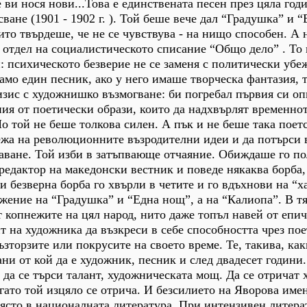
е ви нося нови...Това е единствената песен през цяла год
ване (1901 - 1902 г. ). Той беше вече дал “Градушка” и 
ито твърдеше, че не се чувствува - на нищо способен. А 
 отдел на социалистическото списание “Общо дело” . То
и: психическото безверие не се заменя с политически убе
мо един песник, ако у него имаше творческа фантазия, 
зис с художнишко възмогване: би погребал първия си оп
ия от поетически образи, които да надхвърлят временнот
Но той не беше толкова силен. А пък и не беше така поет
ежа на революционните възродителни идеи и да потърси 
даване. Той изби в затъпвающе отчаяние. Обиждаше го п
 редактор на македонски вестник и поведе някаква борба,
зи безверна борба го хвърли в четите и го вдъхнови на “
лжение на “Градушка” и “Една нощ”, а на “Калиопа”. В т
от копнежите на цял народ, нито даже топъл навей от епи
ит на художника да възкреси в себе способността чрез по
ъзторзите или покрусите на своето време. Те, такива, как
ни от кой да е художник, песник и след двадесет години.
 да се търси талант, художническата мощ. Да се отричат
гато той изцяло се отрича. И безсилието на Яворова име
ясто в националната литература. При интензивен литера