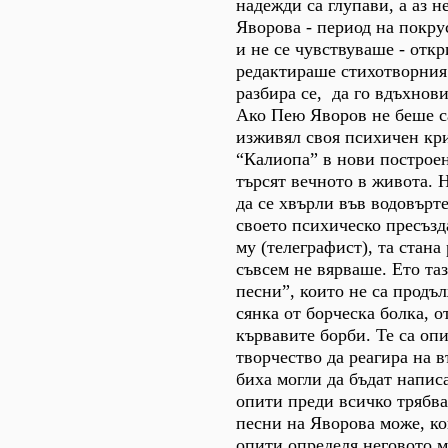
надежди са глупави, а аз н
Яворова - период на покрус
и не се чувствуваше - откр
редактираше стихотворния
разбира се, да го вдъхнов
Ако Пею Яворов не беше са
изживял своя психичен кри
“Калиопа” в нови построен
търсят вечното в живота. 
да се хвърли във водовърт
своето психическо пресъз
му (телеграфист), та стана
съвсем не вярваше. Ето та
песни”, които не са продъ
сянка от борческа болка, 
кървавите борби. Те са оп
творчество да реагира на в
биха могли да бъдат написа
опити преди всичко трябва
песни на Яворова може, ко
опити определя неговото м