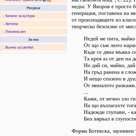
недъг. У Яворов е просто 
Ресурси
генерация, поставена на м
:.
Каталог за култура
от произходящите из клас
:.
Артзона
творческо безсилие от мис
:.
Писмена реч
Недей ме пита, майко
За нас
От що съм люто нара
:.
Всичко за LiterNet
Къде се дяна мъжка с
Та крея аз от ден на д
Но дай си, майко, дай
На гръд ранена я сло
И нещо спазено в ду
От миналото разкажи.
...
Кажи, от вечно зло г
На що възлагахте тога
Надежди глупави, - к
Бих вярвал в глупости
Форма Ботевска, заунивен 