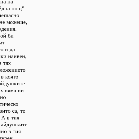
ина на
“Една нощ”
негласно
 не можеше,
ждения.
той би
ит
о и да
ски наивен,
в тях
оложението
 в която
хайдушките
ях няма ни
чно
етическо
вито са, те
 А в тия
 хайдушките
нно в тия
турен