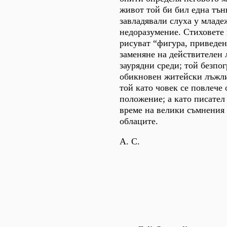
живот той би бил една тън
завладявали слуха у младе
недоразумение. Стиховете 
рисуват “фигура, приведена
заменяне на действителен 
заурядни среди; той безпо
обикновен житейски лъжлив
той като човек се повлече 
положение; а като писател
време на велики съмнения 
облаците.
А. С.