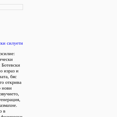
ски силуети
зсилие:
ически
м Ботевски
о израз и
ата, бяс
его открива
о нови
ъзвучието,
генерация,
размахне.
о в
т физически