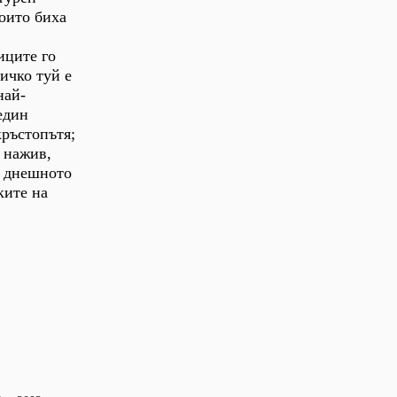
които биха
иците го
ичко туй е
най-
един
кръстопътя;
а нажив,
в днешното
ките на