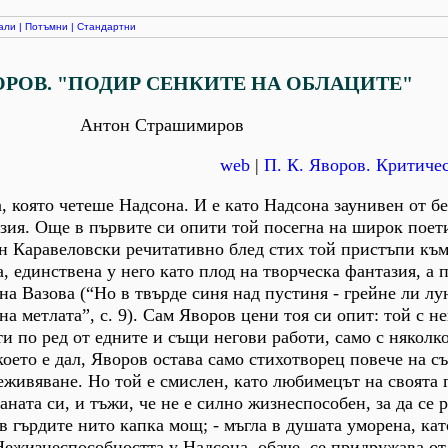
али
|
Потъмни
|
Стандартни
ВОРОВ. "ПОДИР СЕНКИТЕ НА ОБЛАЦИТЕ"
Антон Страшимиров
web
|
П. К. Яворов. Критиче
, която четеше Надсона. И е като Надсона заунивен от бе
зия. Още в първите си опити той посегна на широк поет
н Каравеловски речитативно блед стих той пристъпи къ
, единствена у него като плод на творческа фантазия, а п
а Вазова (“Но в твърде синя над пустиня - грейне ли лун
 на метлата”, с. 9). Сам Яворов цени тоя си опит: той с н
ти по ред от едните и същи негови работи, само с няколк
което е дал, Яворов остава само стихотворец повече на с
еживяване. Но той е смислен, като любимецът на своята 
аната си, и тъжи, че не е силно жизнеспособен, за да се 
 в гърдите нито капка мощ; - мъгла в душата уморена, кат
 Нежизнеспособността у Надсона, обаче, се придружава о