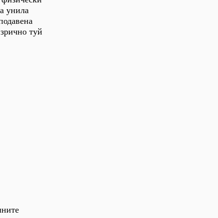
та унила
 подавена
изрично туй
шните