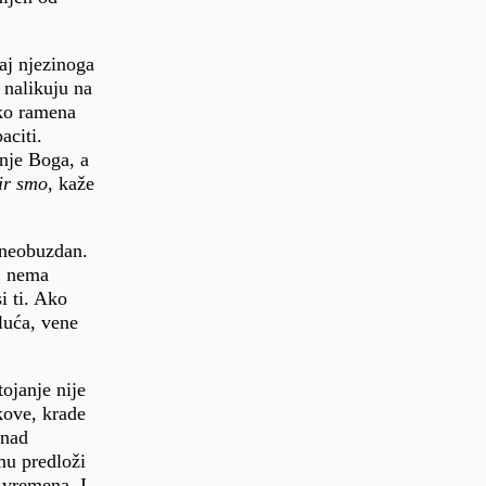
raj njezinoga
 nalikuju na
oko ramena
aciti.
inje Boga, a
ir smo
, kaže
i neobuzdan.
a, nema
i ti. Ako
luća, vene
ojanje nije
okove, krade
 nad
 mu predloži
a vremena. I