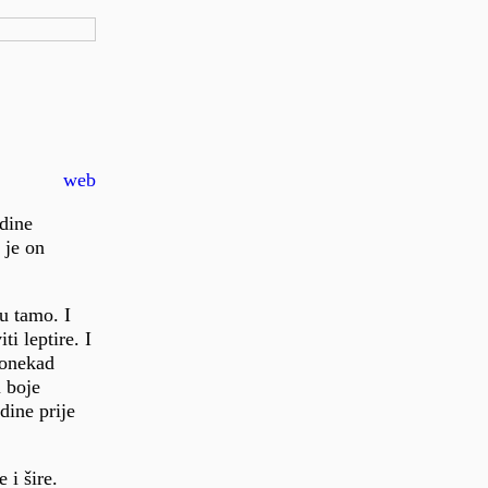
web
edine
 je on
ju tamo. I
i leptire. I
ponekad
u boje
dine prije
 i šire.