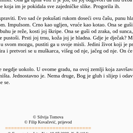
 koja im je pokidala sve zajedničke slike. Progorila ih.
spraviti. Evo sad će pokušati rukom doseći ovu čašu, punu hl
om. Impulsom. Crno kao ugljen, vruće kao kotao. Ona se guši
trbuhu je reže, kosti joj škripe. Ona se guši od zraka, od sunca
se pustoši. Prsti joj trnu, koža joj je hladna. Gdje je dječak? 
 u svom mozgu, pustiti ga u svoje misli. Jedini život koji je p
ira i pretvori se u muškarca, višeg od nje, jačeg od nje. On će 
je negdje uokolo. U ovome gradu, na ovoj zemlji koja završav
ništa. Jednostavno je. Nema druge, Bog je gluh i slijep i odav
e se.
© Silvija Tomova
© Filip Kovačević, prijevod
=============================