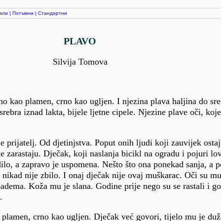
али
|
Потъмни
|
Стандартни
PLAVO
Silvija Tomova
no kao plamen, crno kao ugljen. I njezina plava haljina do sr
rebra iznad lakta, bijele ljetne cipele. Njezine plave oči, koje
e prijatelj. Od djetinjstva. Poput onih ljudi koji zauvijek osta
zarastaju. Dječak, koji naslanja bicikl na ogradu i pojuri lovit
dilo, a zapravo je uspomena. Nešto što ona ponekad sanja, a 
se nikad nije zbilo. I onaj dječak nije ovaj muškarac. Oči su m
adema. Koža mu je slana. Godine prije nego su se rastali i go
.
plamen, crno kao ugljen. Dječak već govori, tijelo mu je duže