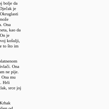
oj bolje da
 Dječak je
 Okruglasti
 može
đa. Ona
neta, kao da
 On je
voj košulji,
je to što im
 platnenom
rivlači. Ona
am ne pije.
i. Ona mu
. Hrli
lak, srce joj
 Krhak
mljen od