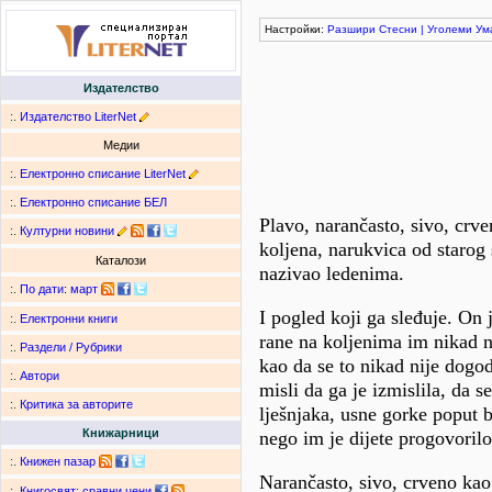
Настройки:
Разшири
Стесни
|
Уголеми
Ум
Издателство
:.
Издателство LiterNet
Медии
:.
Електронно списание LiterNet
:.
Електронно списание БЕЛ
Plavo, narančasto, sivo, crve
:.
Културни новини
koljena, narukvica od starog s
Каталози
nazivao ledenima.
:.
По дати
:
март
I pogled koji ga sleđuje. On j
:.
Електронни книги
rane na koljenima im nikad ne 
:.
Раздели / Рубрики
kao da se to nikad nije dogo
:.
Автори
misli da ga je izmislila, da 
:.
Критика за авторите
lješnjaka, usne gorke poput b
Книжарници
nego im je dijete progovorilo
:.
Книжен пазар
Narančasto, sivo, crveno kao 
:.
Книгосвят: сравни цени