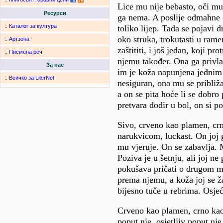
Lice mu nije bebasto, oči mu
Ресурси
ga nema. A poslije odmahne 
:.
Каталог за култура
toliko lijep. Tada se pojavi 
oko struka, trokutasti u ram
:.
Артзона
zaštititi, i još jedan, koji p
:.
Писмена реч
njemu također. Ona ga privlač
За нас
im je koža napunjena jednim t
:.
Всичко за LiterNet
nesiguran, ona mu se približ
a on se pita hoće li se dobro 
pretvara dodir u bol, on si p
Sivo, crveno kao plamen, crn
narukvicom, luckast. On joj g
mu vjeruje. On se zabavlja. M
Poziva je u šetnju, ali joj 
pokušava pričati o drugom mom
prema njemu, a koža joj se žar
bijesno tuče u rebrima. Osje
Crveno kao plamen, crno kao 
poput nje, osjetljiv poput nj