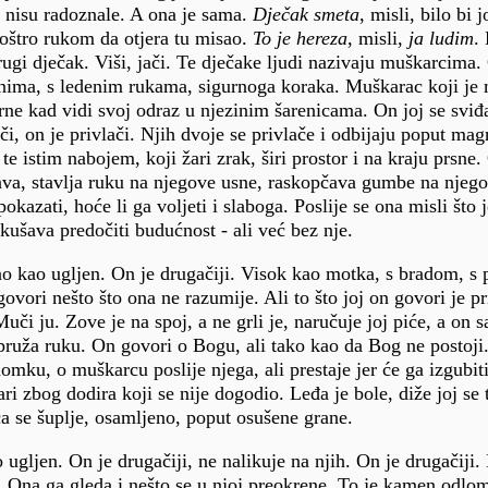
 nisu radoznale. A ona je sama.
Dječak smeta
, misli, bilo bi j
oštro rukom da otjera tu misao.
To je hereza
, misli,
ja ludim
.
drugi dječak. Viši, jači. Te dječake ljudi nazivaju muškarcima.
enima, s ledenim rukama, sigurnoga koraka. Muškarac koji je
rotrne kad vidi svoj odraz u njezinim šarenicama. On joj se svi
i, on je privlači. Njih dvoje se privlače i odbijaju poput mag
e istim nabojem, koji žari zrak, širi prostor i na kraju prsne.
ava, stavlja ruku na njegove usne, raskopčava gumbe na njego
pokazati, hoće li ga voljeti i slaboga. Poslije se ona misli što 
okušava predočiti budućnost - ali već bez nje.
o kao ugljen. On je drugačiji. Visok kao motka, s bradom, s
ovori nešto što ona ne razumije. Ali to što joj on govori je p
uči ju. Zove je na spoj, a ne grli je, naručuje joj piće, a on s
ne pruža ruku. On govori o Bogu, ali tako kao da Bog ne postoj
ku, o muškarcu poslije njega, ali prestaje jer će ga izgubiti
i zbog dodira koji se nije dogodio. Leđa je bole, diže joj se t
ća se šuplje, osamljeno, poput osušene grane.
ugljen. On je drugačiji, ne nalikuje na njih. On je drugačiji.
e. Ona ga gleda i nešto se u njoj preokrene. To je kamen odlo