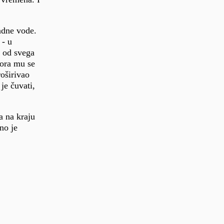
adne vode.
 - u
, od svega
Mora mu se
roširivao
je čuvati,
a na kraju
no je