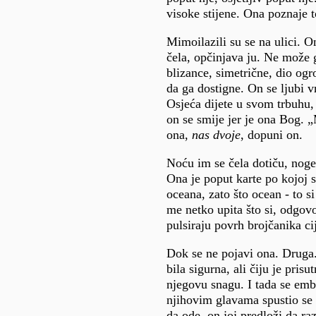
visoke stijene. Ona poznaje t
Mimoilazili su se na ulici. O
čela, opčinjava ju. Ne može g
blizance, simetrične, dio ogr
da ga dostigne. On se ljubi vr
Osjeća dijete u svom trbuhu, 
on se smije jer je ona Bog. „
ona,
nas dvoje
, dopuni on.
Noću im se čela dotiču, noge 
Ona je poput karte po kojoj 
oceana, zato što ocean - to si
me netko upita što si, odgovo
pulsiraju povrh brojčanika ci
Dok se ne pojavi ona. Druga. 
bila sigurna, ali čiju je pris
njegovu snagu. I tada se embr
njihovim glavama spustio se t
da ode
,
on joj predloži da raz