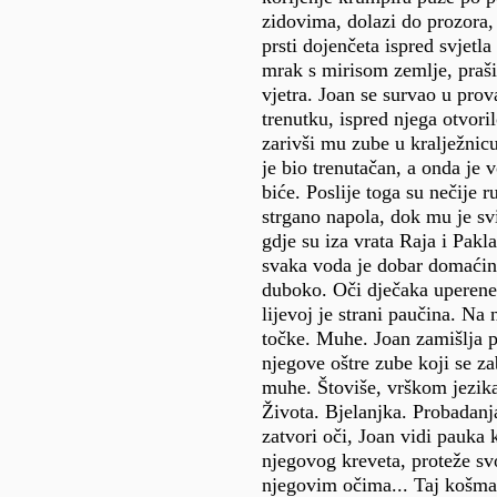
zidovima, dolazi do prozora, 
prsti dojenčeta ispred svjetla
mrak s mirisom zemlje, praši
vjetra. Joan se survao u prov
trenutku, ispred njega otvoril
zarivši mu zube u kralježnicu
je bio trenutačan, a onda je
biće. Poslije toga su nečije ru
strgano napola, dok mu je svi
gdje su iza vrata Raja i Pakla
svaka voda je dobar domaćin,
duboko. Oči dječaka uperene
lijevoj je strani paučina. Na 
točke. Muhe. Joan zamišlja 
njegove oštre zube koji se za
muhe. Štoviše, vrškom jezika
Života. Bjelanjka. Probadanj
zatvori oči, Joan vidi pauka 
njegovog kreveta, proteže s
njegovim očima... Taj košmar