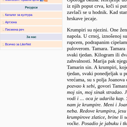
iz njih poput crva, krči si put
Ресурси
zavlači se u hodnik. Kad stan
:.
Каталог за култура
hrskave jecaje.
:.
Артзона
Krumpiri su njezini. One žen
:.
Писмена реч
napola. U crnoj, iznošenoj su
За нас
rupcem, podrapanim cipelam
:.
Всичко за LiterNet
puloverom. Tamara. Tamara 
svaki tjedan. Kilogram ili dv
zahvalnosti. Marija pak njegu
Tamarin sin. A krumpiri, koj
tjedan, svaki ponedjeljak u 
vrećama, su s polja Joanova
pozvao k sebi
, govori Tamara
moj sin, moj sinak stradao. 
vodi i ... oca je udarila kap. 
nam je krumpire. Meni i Joa
neba. Redove krumpira, jesu 
krumpirove zlatice, brine li s
voćke. Posadio je jabuku i t