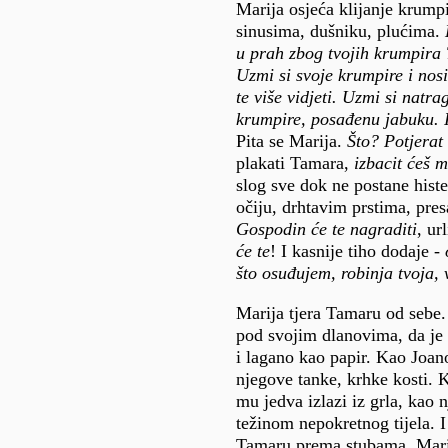
Marija osjeća klijanje krump
sinusima, dušniku, plućima.
u prah zbog tvojih krumpira
Uzmi si svoje krumpire i nos
te više vidjeti. Uzmi si natra
krumpire, posađenu jabuku. I
Pita se Marija.
Što? Potjerat
plakati Tamara,
izbacit ćeš 
slog sve dok ne postane histe
očiju, drhtavim prstima, pres
Gospodin će te nagraditi
, ur
će te
! I kasnije tiho dodaje -
što osuđujem, robinja tvoja, 
Marija tjera Tamaru od sebe. 
pod svojim dlanovima, da je 
i lagano kao papir. Kao Joan
njegove tanke, krhke kosti. K
mu jedva izlazi iz grla, kao 
težinom nepokretnog tijela. I
Tamaru prema stubama, Marij