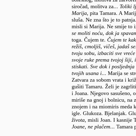
siročad, molitva za...
Toliki l
Marija
, pita Tamara. A Mari
sluša. Ne zna što je to patnja
misli si Marija. Ne smije to 
se moliti noću, dok ja spava
toga. Čujem te.
Čujem te kako
režiš, cmoljiš, vičeš, jadaš se
tvoju sobu, izbaciti sve vreće
svoje ruke prema tvojoj šiji, i 
stiskati. Sve dok i posljednja
tvojih usana i
... Marija se st
Zatvara za sobom vrata i križ
gušiti Tamaru. Želi je zagrliti
i Joana. Njegovo sasušeno, os
miriše na gnoj i bolnicu, na 
znojem i na miomiris meda ko
igle. Glukoza. Bjelanjak. G
života
, misli Joan. I kasnije
Joane, ne plačem
... Tamara 