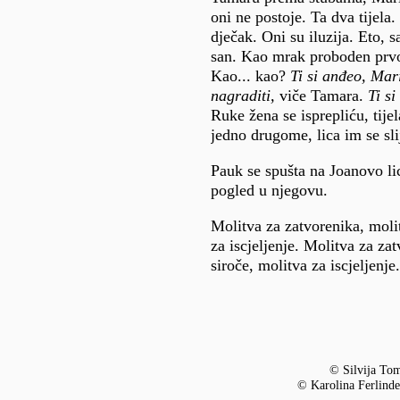
oni ne postoje. Ta dva tijela.
dječak. Oni su iluzija. Eto, s
san. Kao mrak proboden prv
Kao... kao?
Ti si anđeo, Mar
nagraditi,
viče Tamara.
Ti s
Ruke žena se isprepliću, tijel
jedno drugome, lica im se sli
Pauk se spušta na Joanovo lic
pogled u njegovu.
Molitva za zatvorenika, moli
za iscjeljenje. Molitva za za
siroče, molitva za iscjeljenje
© Silvija To
© Karolina Ferlinde