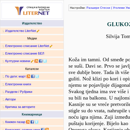
Настройки:
Разшири
Стесни
|
Уголеми
Ум
GLUKO
Издателство
:.
Издателство LiterNet
Silvija To
Медии
:.
Електронно списание LiterNet
:.
Електронно списание БЕЛ
Koža im tamni. Od smeđe pos
:.
Културни новини
se suši. Davi se. Prvo se javl
Каталози
sve dublje bore. Tada ih viš
:.
По дати
:
март
guliti. Nož klizi po kori i op
njemu se pojavljuje dijagona
:.
Електронни книги
Svakog tjedna ima sve više i
:.
Раздели / Рубрики
su bili na balkonu. U najlon
:.
Автори
Kasnije su se vreće pretvoril
:.
Критика за авторите
stigle su do vrata, nahrupile 
Книжарници
noću igra njima. Zuji između
:.
Книжен пазар
puštaju korijenje. Bijelo ka
Oporoga okusa. Korijenje ubi
:.
Книгосвят: сравни цени