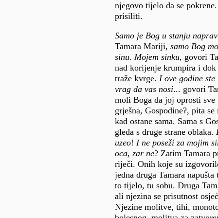
njegovo tijelo da se pokrene
prisiliti.
Samo je Bog u stanju napravi
Tamara Mariji,
samo Bog mo
sinu. Mojem sinku
, govori T
nad korijenje krumpira i dok 
traže kvrge.
I ove godine ste 
vrag da vas nosi
... govori Ta
moli Boga da joj oprosti sve 
grješna, Gospodine?, pita s
kad ostane sama. Sama s Gos
gleda s druge strane oblaka.
uzeo
!
I ne poseži za mojim s
oca, zar ne
? Zatim Tamara pr
riječi. Onih koje su izgovoril
jedna druga Tamara napušta t
to tijelo, tu sobu. Druga Tam
ali njezina se prisutnost osjeć
Njezine molitve, tihi, monot
bolesnog, molitva za zatvore