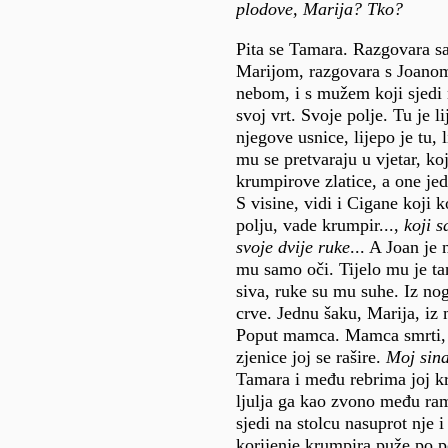
plodove, Marija? Tko?
Pita se Tamara. Razgovara s
Marijom, razgovara s Joanom
nebom, i s mužem koji sjedi 
svoj vrt. Svoje polje. Tu je li
njegove usnice, lijepo je tu, l
mu se pretvaraju u vjetar, ko
krumpirove zlatice, a one je
S visine, vidi i Cigane koji 
polju, vade krumpir...,
koji s
svoje dvije ruke
... A Joan je
mu samo oči. Tijelo mu je t
siva, ruke su mu suhe. Iz no
crve. Jednu šaku, Marija, iz 
Poput mamca. Mamca smrti, 
zjenice joj se rašire.
Moj sina
Tamara i među rebrima joj kr
ljulja ga kao zvono među ra
sjedi na stolcu nasuprot nje 
korijenje krumpira puže po 