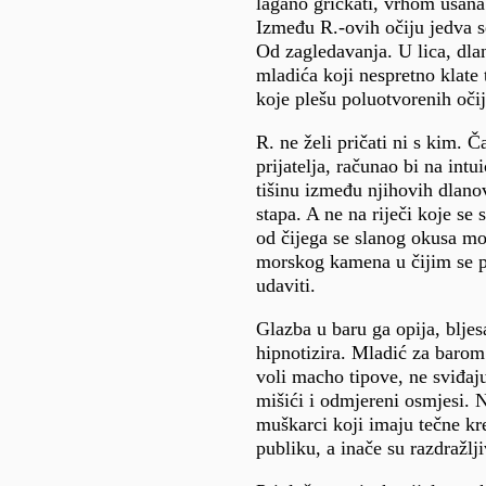
lagano grickati, vrhom usana
Između R.-ovih očiju jedva s
Od zagledavanja. U lica, dla
mladića koji nespretno klate 
koje plešu poluotvorenih očij
R. ne želi pričati ni s kim. Č
prijatelja, računao bi na intu
tišinu između njihovih dlanov
stapa. A ne na riječi koje se
od čijega se slanog okusa mo
morskog kamena u čijim se 
udaviti.
Glazba u baru ga opija, bljes
hipnotizira. Mladić za barom 
voli macho tipove, ne sviđaj
mišići i odmjereni osmjesi. 
muškarci koji imaju tečne kr
publiku, a inače su razdražlji