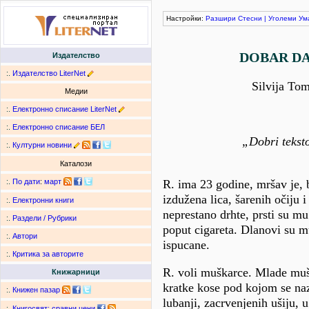
Настройки:
Разшири
Стесни
|
Уголеми
Ум
DOBAR DA
Издателство
:.
Издателство LiterNet
Silvija To
Медии
:.
Електронно списание LiterNet
:.
Електронно списание БЕЛ
„Dobri teksto
:.
Културни новини
Каталози
R. ima 23 godine, mršav je, 
:.
По дати
:
март
izdužena lica, šarenih očiju
:.
Електронни книги
neprestano drhte, prsti su mu
:.
Раздели / Рубрики
poput cigareta. Dlanovi su m
:.
Автори
ispucane.
:.
Критика за авторите
R. voli muškarce. Mlade muš
Книжарници
kratke kose pod kojom se naz
:.
Книжен пазар
lubanji, zacrvenjenih ušiju, 
:.
Книгосвят: сравни цени