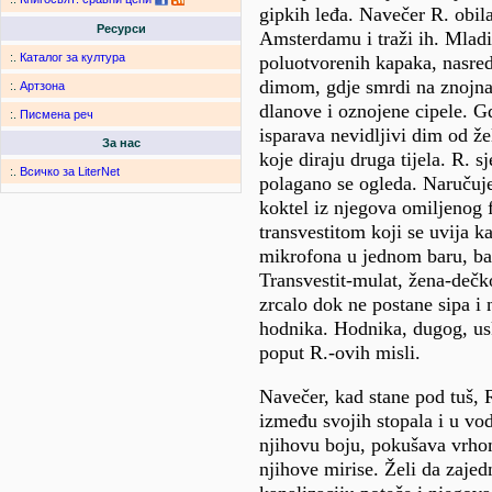
gipkih leđa. Navečer R. obil
Ресурси
Amsterdamu i traži ih. Mladi
:.
Каталог за култура
poluotvorenih kapaka, nasre
dimom, gdje smrdi na znojna 
:.
Артзона
dlanove i oznojene cipele. Gd
:.
Писмена реч
isparava nevidljivi dim od že
За нас
koje diraju druga tijela. R. sj
:.
Всичко за LiterNet
polagano se ogleda. Naručuj
koktel iz njegova omiljenog 
transvestitom koji se uvija k
mikrofona u jednom baru, ba
Transvestit-mulat, žena-dečk
zrcalo dok ne postane sipa i 
hodnika. Hodnika, dugog, us
poput R.-ovih misli.
Navečer, kad stane pod tuš, 
između svojih stopala i u vodi
njihovu boju, pokušava vrho
njihove mirise. Želi da zaje