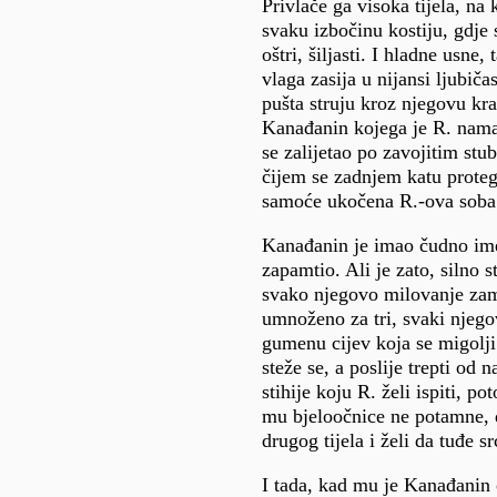
Privlače ga visoka tijela, na
svaku izbočinu kostiju, gdje 
oštri, šiljasti. I hladne usne,
vlaga zasija u nijansi ljubič
pušta struju kroz njegovu kr
Kanađanin kojega je R. nam
se zalijetao po zavojitim stu
čijem se zadnjem katu proteg
samoće ukočena R.-ova soba
Kanađanin je imao čudno ime
zapamtio. Ali je zato, silno s
svako njegovo milovanje zam
umnoženo za tri, svaki njego
gumenu cijev koja se migolj
steže se, a poslije trepti od 
stihije koju R. želi ispiti, p
mu bjeloočnice ne potamne, 
drugog tijela i želi da tuđe sr
I tada, kad mu je Kanađanin 