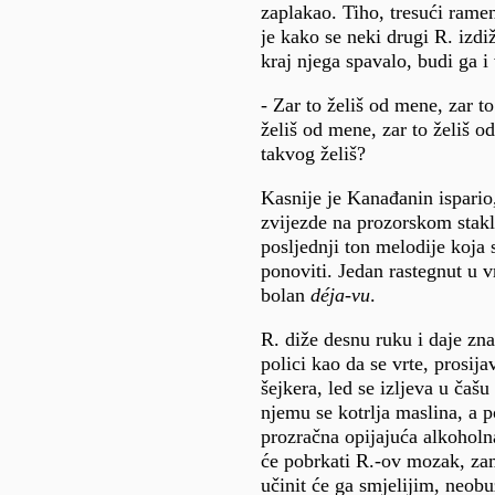
zaplakao. Tiho, tresući rame
je kako se neki drugi R. izdiž
kraj njega spavalo, budi ga i
- Zar to želiš od mene, zar to
želiš od mene, zar to želiš 
takvog želiš?
Kasnije je Kanađanin ispario,
zvijezde na prozorskom stakl
posljednji ton melodije koja 
ponoviti. Jedan rastegnut u 
bolan
déja-vu
.
R. diže desnu ruku i daje z
polici kao da se vrte, prosij
šejkera, led se izljeva u čašu
njemu se kotrlja maslina, a p
prozračna opijajuća alkoholn
će pobrkati R.-ov mozak, za
učinit će ga smjelijim, neob