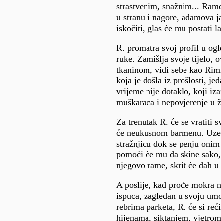
strastvenim, snažnim... Rame
u stranu i nagore, adamova 
iskočiti, glas će mu postati 
R. promatra svoj profil u o
ruke. Zamišlja svoje tijelo, 
tkaninom, vidi sebe kao Riml
koja je došla iz prošlosti, j
vrijeme nije dotaklo, koji iza
muškaraca i nepovjerenje u ž
Za trenutak R. će se vratiti
će neukusnom barmenu. Uzet
stražnjicu dok se penju onim
pomoći će mu da skine sako, 
njegovo rame, skrit će dah u
A poslije, kad prođe mokra n
ispuca, zagledan u svoju um
rebrima parketa, R. će si reći 
hijenama, siktanjem, vjetro