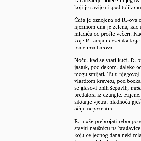
kanalizaciju poteče i njegova
koji je savijen ispod toliko 
Čaša je oznojena od R.-ova d
njezinom dnu je zelena, kao
mladića od prošle večeri. Ka
koje R. sanja i desetaka koje
toaletima barova.
Noću, kad se vrati kući, R. p
jastuk, pod dekom, daleko od
mogu smijati. Tu u njegovoj 
vlastitom krevetu, pod boc
se glasovi onih šepavih, mrš
predatora iz džungle. Hijene.
siktanje vjetra, hladnoća pješ
očiju nepoznatih.
R. može prebrojati rebra po 
staviti naušnicu na bradavic
koju će jednog dana neki mlad