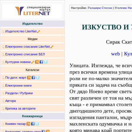
Настройки:
Разшири
Стесни
|
Уголеми
Ум
Издателство
ИЗКУСТВО И
:.
Издателство LiterNet
Медии
Сирак Ски
:.
Електронно списание LiterNet
web
|
Кул
:.
Електронно списание БЕЛ
:.
Културни новини
Улицата. Изглежда, че вси
Каталози
през всички времена улица
роли не по-малко значител
:.
По дати
:
март
пряката си задача на съоб
:.
Електронни книги
От дядо Ноево време светъ
:.
Раздели / Рубрики
свят различен от тоя на мъ
:.
Автори
къща - е примамвал столет
:.
Критика за авторите
двегодишното дете, просяк
изгладения панталон, мъдр
Книжарници
махленската одумвачка и н
:.
Книжен пазар
която минава край портите
:.
Книгосвят: сравни цени