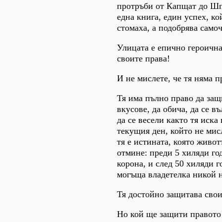
протръби от Капщат до Шп
една книга, един успех, ко
стомаха, а подобрява само
Улицата е епично героична
своите права!
И не мислете, че тя няма п
Тя има пълно право да защ
вкусове, да обича, да се в
да се весели както тя иска 
текущия ден, който не мис
тя е истината, която живот
отмине: преди 5 хиляди го
корона, и след 50 хиляди г
могъща владетелка никой н
Тя достойно защитава свои
Но кой ще защити правото 