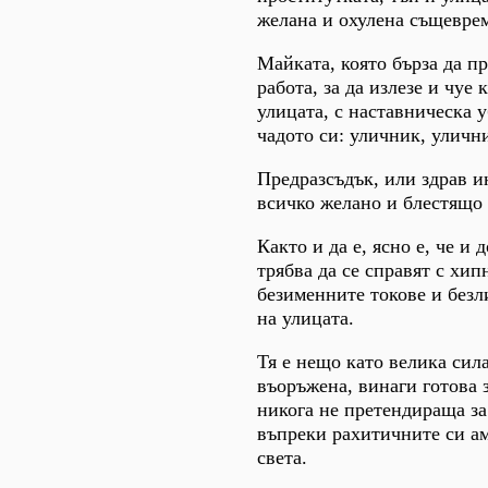
желана и охулена същевре
Майката, която бърза да 
работа, за да излезе и чуе
улицата, с наставническа 
чадото си: уличник, уличн
Предразсъдък, или здрав и
всичко желано и блестящо 
Както и да е, ясно е, че и
трябва да се справят с хипн
безименните токове и без
на улицата.
Тя е нещо като велика сила
въоръжена, винаги готова 
никога не претендираща за
въпреки рахитичните си а
света.