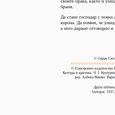
своите права, както и улиц
брани.
Да стане господар с тежка
корона. Да помни, че улица
а него държат отговорно и
© Сирак Ски
=================
© Електронно издателство L
Култура и критика. Ч. I: Културни
ред. Албена Вачева. Варна
Други публик
Златорог, 1937,