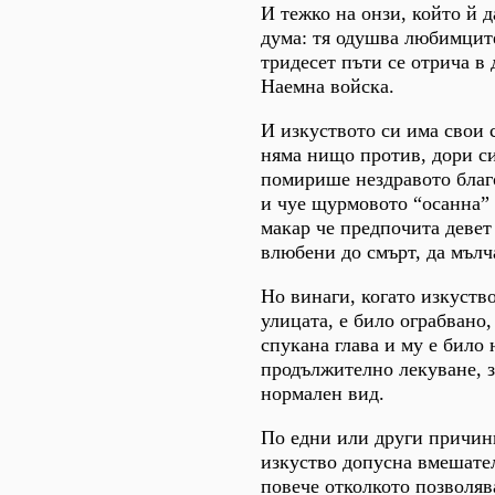
И тежко на онзи, който й 
дума: тя одушва любимците
тридесет пъти се отрича в
Наемна войска.
И изкуството си има свои 
няма нищо против, дори си
помирише нездравото благ
и чуе щурмовото “осанна” 
макар че предпочита девет
влюбени до смърт, да мълча
Но винаги, когато изкуство
улицата, е било ограбвано,
спукана глава и му е било
продължително лекуване, з
нормален вид.
По едни или други причин
изкуство допусна вмешате
повече отколкото позволяв