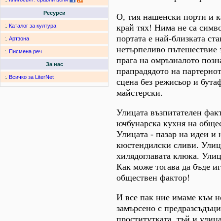
Ресурси
О, тия нашенски порти и к
край тях! Нима не са симв
:.
Каталог за култура
портата е най-близката ст
:.
Артзона
нетърпеливо пътешествие з
:.
Писмена реч
прага на омръзналото позн
За нас
прапрадядото на партернот
:.
Всичко за LiterNet
сцена без режисьор и бут
майстерски.
Улицата възпитателен факт
ючбунарска кухня на обще
Улицата - пазар на идеи и
кюстендилски сливи. Улица
хилядоглавата клюка. Улиц
Как може тогава да бъде и
обществен фактор!
И все пак ние имаме към 
замърсено с предразсъдъци
проститутката, тъй и улица