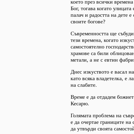
което през всички времена
Бог, тогава когато улицата
палач и радостта на дете е
своите богове?
Съвременността ще събуди
тези времена, когато изкус
самостоятелно господарств
храмове са били облицован
метали, а не с евтин фабри
Днес изкуството е васал на
като всяка владетелка, е ла
на слабите.
Време е да отдадем божието
Кесарю.
Голямата проблема на съв
е да очертае границите на 
да утвърди своята самосто