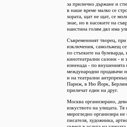
за прилично държане и ст
в наше време малко се стр
хората, щат не щат, се мол
знае, но в насоките на съ
наистина голям дял има ул
Съвременният творец, при
изключения, самолъжещ се,
по стъпките на булеварда,
кинотеатрални салони - и з
изненада - по внушенията 
международни продавачи н
и на театрални антрпреньор
Париж, в Ню Йорк, Берли
приличат един на друг.
Москва организирано, дев
изкуството на улицата. Тя 
мирогледно организира не 
писателя, художника, артис
съвест в услуга на улицата