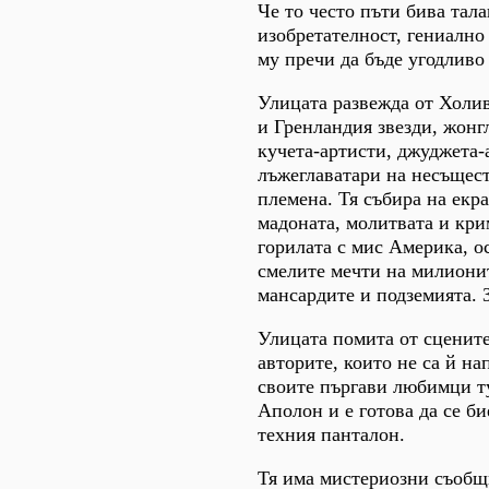
Че то често пъти бива тала
изобретателност, гениално 
му пречи да бъде угодливо
Улицата развежда от Холи
и Гренландия звезди, жонг
кучета-артисти, джуджета-
лъжеглаватари на несъщес
племена. Тя събира на екр
мадоната, молитвата и кр
горилата с мис Америка, о
смелите мечти на милиони
мансардите и подземията. 
Улицата помита от сценит
авторите, които не са й на
своите пъргави любимци т
Аполон и е готова да се би
техния панталон.
Тя има мистериозни съобщ