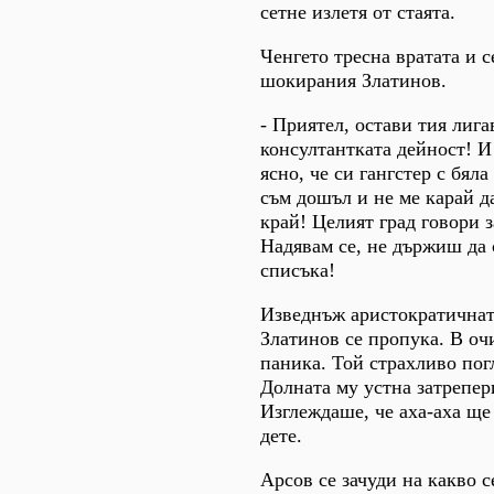
сетне излетя от стаята.
Ченгето тресна вратата и с
шокирания Златинов.
- Приятел, остави тия лиг
консултантката дейност! И 
ясно, че си гангстер с бял
съм дошъл и не ме карай д
край! Целият град говори з
Надявам се, не държиш да 
списъка!
Изведнъж аристократичнат
Златинов се пропука. В оч
паника. Той страхливо пог
Долната му устна затрепер
Изглеждаше, че аха-аха ще
дете.
Арсов се зачуди на какво 