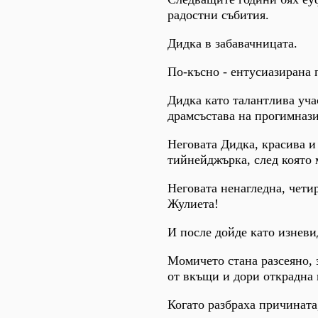
радостни събития.
Дидка в забавачницата.
По-късно - ентусиазирана 
Дидка като талантлива уча
драмсъстава на прогимнази
Неговата Дидка, красива и
тийнейджърка, след която 
Неговата ненагледна, чет
Жулиета!
И после дойде като изнев
Момичето стана разсеяно, 
от вкъщи и дори открадна 
Когато разбраха причината