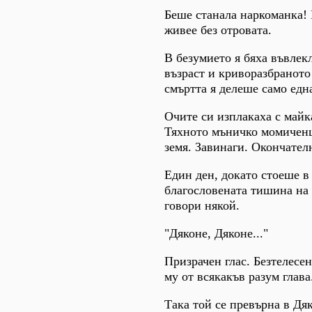
Беше станала наркоманка!
живее без отровата.
В безумието я бяха въвлек
възраст и криворазбраното
смъртта я делеше само едн
Очите си изплакаха с майка
Тяхното мъничко момиченц
земя. Завинаги. Окончател
Един ден, докато стоеше в
благословената тишина на 
говори някой.
"Дяконе, Дяконе..."
Призрачен глас. Безтелесе
му от всякакъв разум глава
Така той се превърна в Дя