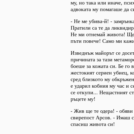
му, но така или иначе, пси
адвоката му помагаше да с
- Не ме убива-й! - замрънк
Пратили са те да ликвиди
Не ми отнемай живота! Ще
пъти повече! Само ми кажи
Изведнъж майорът се досет
причината за тази метамор
боеше за кожата си. Бе го в
жестокият сериен убиец, к
сред близкото му обкръжен
е ударил кобния му час и с
се откупи... Нещастният с
ръцете му!
- Жив ще те одера! - обяви
свирепост Арсов. - Имаш 
спасиш живота си!