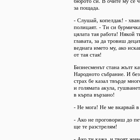
бюрото си. В очите му се 
за пощада.
- Слушай, копелдак! - хван
полицаят. - Ти си бурмичк
цялата тая работа! Някой 
главата, за да тровиш дец
веднага името му, ако иск
от тая стая!
Бизнесменът стана жълт ка
Народното събрание. И без 
страх бе казал твърде мног
и голямата акула, гушване
в кърпа вързано!
- Не мога! Не ме вкарвай в
- Ако не проговориш до пе
ще те разстрелям!
- Ако ти кажа, и твоят жив