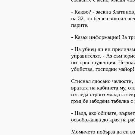
- Какво? - заекна Златинов
на 32, но беше свикнал веч
парите.
- Казах информация! За тр
- На убиец ли ви приличам?
управителят. - Аз съм юри
по юриспруденция. Не зна
убийства, господин майор!
Стиснал ядосано челюсти,
вратата на кабинета му, о
изгледа строго младата сек
гръд бе забодена табелка с
- Надя, ако обичате, върве
освобождава до края на ра
Момичето побърза да си вз