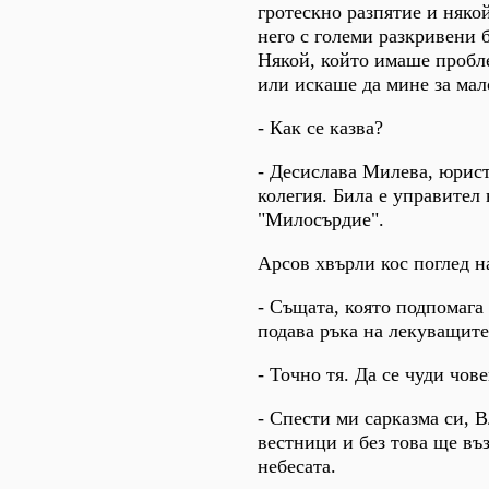
гротескно разпятие и няко
него с големи разкривени б
Някой, който имаше пробл
или искаше да мине за мал
- Как се казва?
- Десислава Милева, юрист
колегия. Била е управител
"Милосърдие".
Арсов хвърли кос поглед 
- Същата, която подпомага
подава ръка на лекуващите
- Точно тя. Да се чуди чов
- Спести ми сарказма си, 
вестници и без това ще въз
небесата.