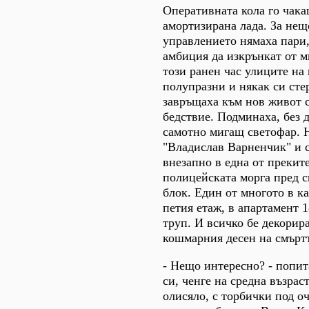
Оперативната кола го чака
амортизирана лада. За нещ
управлението нямаха пари,
амбиция да изкрънкат от м
този ранен час улиците на 
полупразни и някак си сте
завръщаха към нов живот 
бедствие. Подминаха, без д
самотно мигащ светофар. Н
"Владислав Варненчик" и 
внезапно в една от прекит
полицейската морга пред с
блок. Един от многото в ка
петия етаж, в апартамент 
труп. И всичко бе декорир
кошмарния десен на смърт
- Нещо интересно? - попи
си, ченге на средна възра
олисяло, с торбички под о