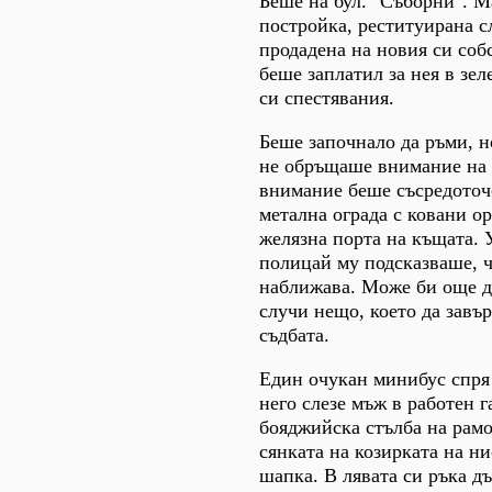
Беше на бул. "Съборни". М
постройка, реституирана с
продадена на новия си соб
беше заплатил за нея в зел
си спестявания.
Беше започнало да ръми, н
не обръщаше внимание на 
внимание беше съсредоточ
метална ограда с ковани о
желязна порта на къщата. 
полицай му подсказваше, ч
наближава. Може би още д
случи нещо, което да завъ
съдбата.
Един очукан минибус спря 
него слезе мъж в работен 
бояджийска стълба на рамо
сянката на козирката на н
шапка. В лявата си ръка д