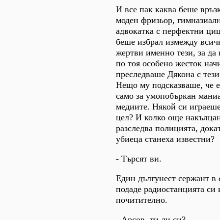
И все пак каква беше връз
моден фризьор, гимназиалн
адвокатка с перфектни ци
беше избрал измежду всич
жертви именно тези, за да
по тоя особено жесток нач
преследваше Дякона с тези
Нещо му подсказваше, че е
само за умопобъркан маниа
медиите. Някой си играеше
цел? И колко още накълца
разследва полицията, дока
убиеца станеха известни?
- Търсят ви.
Един дългунест сержант в
подаде радиостанцията си 
почитително.
- Арсов, ти ли си?