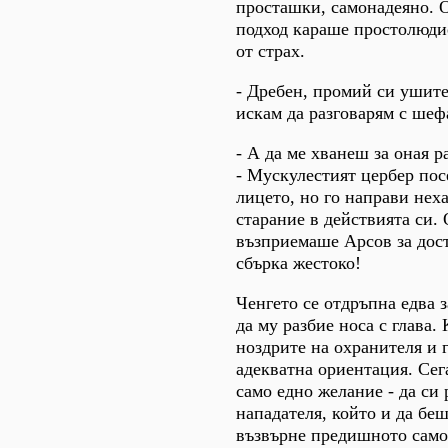
просташки, самонадеяно. 
подход караше простолюдие
от страх.
- Дребен, промий си ушите!
искам да разговарям с шеф
- А да ме хванеш за оная р
- Мускулестият цербер посе
лицето, но го направи неха
старание в действията си.
възприемаше Арсов за дост
сбърка жестоко!
Ченгето се отдръпна едва 
да му разбие носа с глава.
ноздрите на охранителя и 
адекватна ориентация. Сег
само едно желание - да си 
нападателя, който и да беш
възвърне предишното само