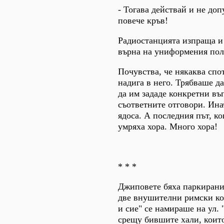
- Тогава действай и не доп
повече кръв!
Радиостанцията изпраща и
върна на униформения пол
Почувства, че някаква спот
надига в него. Трябваше да
да им зададе конкретни въ
съответните отговори. Ина
ядоса. А последния път, ког
умряха хора. Много хора!
* * *
Джиповете бяха паркирани
две внушителни римски ко
и сие" се намираше на ул.
срещу бившите хали, коит