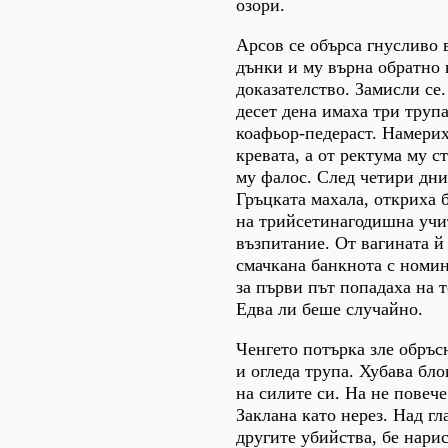
озори.
Арсов се обърса гнусливо 
дънки и му върна обратно
доказателство. Замисли се.
десет дена имаха три труп
коафьор-педераст. Намерих
кревата, а от ректума му 
му фалос. След четири дни,
Гръцката махала, откриха 
на трийсетинагодишна учи
възпитание. От вагината й
смачкана банкнота с номин
за първи път попадаха на т
Едва ли беше случайно.
Ченгето потърка зле обръс
и огледа трупа. Хубава бл
на силите си. На не повече
Заклана като нерез. Над гл
другите убийства, бе нари