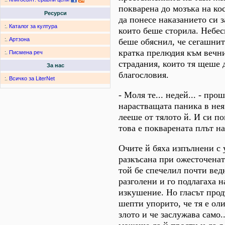
покварена до мозъка на ко
Ресурси
да понесе наказанието си з
:.
Каталог за култура
които беше сторила. Небе
:.
Артзона
беше обяснил, че сегашнит
кратка прелюдия към вечн
:.
Писмена реч
страдания, които тя щеше 
За нас
благословия.
:.
Всичко за LiterNet
- Моля те... недей... - про
нарастващата паника в нея.
лееше от тялото й. И си по
това е покварената плът на
Очите й бяха изпълнени с 
разкъсана при ожесточенат
той бе спечелил почти вед
разголени и го подлагаха 
изкушение. Но гласът про
шепти упорито, че тя е ол
злото и че заслужава само.