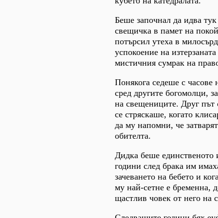
кубето на катедралата.
Беше започнал да идва тук
свещичка в памет на покой
потърсил утеха в милосърд
успокоение на изтерзаната
мистичния сумрак на прав
Понякога седеше с часове 
сред другите богомолци, з
на свещениците. Друг път
се стряскаше, когато клиса
да му напомни, че затварят
обителта.
Дидка беше единственото 
години след брака им имах
зачеването на бебето и ког
му най-сетне е бременна, 
щастлив човек от него на с
Следващите години бях еу