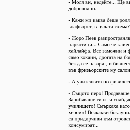
- Моля ви, недейте... Ще 
доброволно.
- Кажи ми каква беше роля
коафьорът, в цялата схема?
- Жоро Пеев разпространяв
наркотици... Само че клие
хайлайфа. Все заможни и 
само кокаин, дрогата на бо
без да се пазарят, и бизне
във фризьорските му салон
- А учителката по физичес
- Същото перо! Продаваше
Зарибяваше ги и ги снабдя
училището! Смъркаха като
хероин! Всякакви боклуци
са придирчиви към отроват
консумират...