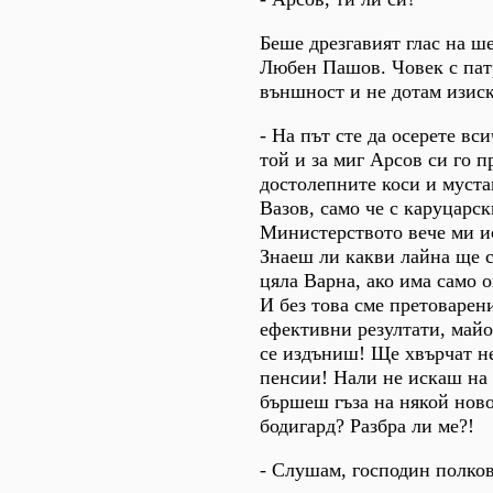
Беше дрезгавият глас на ш
Любен Пашов. Човек с пат
външност и не дотам изис
- На път сте да осерете вси
той и за миг Арсов си го п
достолепните коси и муста
Вазов, само че с каруцарск
Министерството вече ми и
Знаеш ли какви лайна ще с
цяла Варна, ако има само 
И без това сме претоварен
ефективни резултати, майо
се издъниш! Ще хвърчат не
пенсии! Нали не искаш на 
бършеш гъза на някой нов
бодигард? Разбра ли ме?!
- Слушам, господин полко