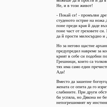
можеше да й прости и да я
Не, и в този живот!
- Покай се! - промълви дре
студеното острие на ножа 
поне преди края й даде въ
поне част от греховете си
да й прости милосърдно и д
Но за негово щастие архан
предупредил навреме за ко
крият в себе си подобни п
Грешници, които са толкова
тях има само един пречист
Ада!
Вместо да зашепне богоуг
жената се опита да го изри
слабините. При други обст
би успяла, но Дякона не б
непогрешимият му инстинк