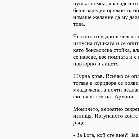
пушка-помпа, дванадесети
беше заредил оръжието, н
нямаше желание да му дад
това.
Ченгето го удари в челюст
изпусна пушката и се опит
като боксьорска стойка, а
се наведе, взе помпата и с
повторно в лицето.
Шурна кръв. Всичко се опл
тогава в коридора се появ
млада жена, а почти веднаг
скъп костюм на "Армани".
Момичето, вероятно секре
изпищя. Изтупаното конте
ръце:
- За Бога, кой сте вие?! З