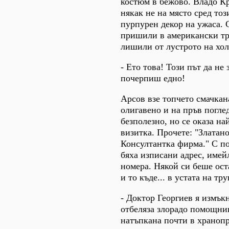
костюм в бежово. Владо К
някак не на място сред то
пурпурен декор на ужаса. 
пришили в американски три
лишили от лустрото на хол
- Ето това! Този път да не
почерпиш едно!
Арсов взе топчето смачкан
олигавено и на пръв погле
безполезно, но се оказа на
визитка. Прочете: "Златано
Консултантка фирма." С п
бяха изписани адрес, имей
номера. Някой си беше ост
и то къде... в устата на тру
- Доктор Георгиев я измъкн
отбеляза злорадо помощник
натъпкана почти в хранопр