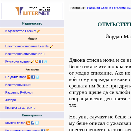
Настройки:
Разшири
Стесни
|
Уголеми
Ум
ОТМЪСТИ
Издателство
:.
Издателство LiterNet
Йордан Ма
Медии
:.
Електронно списание LiterNet
:.
Електронно списание БЕЛ
Дякона стисна ножа и се н
:.
Културни новини
Беше изключително красив
Каталози
от модно списание. Ако не
:.
По дати
:
март
който му нареждаше какво 
срещата им беше при други
:.
Електронни книги
сигурно щеше да се влюби 
:.
Раздели / Рубрики
изпраща всеки ден цветя 
:.
Автори
тях.
:.
Критика за авторите
Книжарници
Но, уви, случаят не беше 
му беше описал с ужасява
:.
Книжен пазар
престъпленията на тази же
:.
Книгосвят: сравни цени