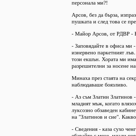
персонала ми?!
Арсов, без да бърза, изпра
пушката и след това се пре
- Майор Арсов, от РДВР - 
- Заповядайте в офиса ми -
изнервено паркетният лъв.
този екшън. Хората ми им
разрешителни за носене на
Минаха през стаята на секр
наблюдаваше боязливо.
- Аз съм Златин Златинов -
младият мъж, когато влязо
луксозно обзаведен кабине
на "Златинов и сие". Какв
- Сведения - каза сухо ченг
ебавайте с мене, млади чов