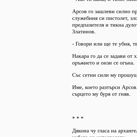
Арсов го зашлеви силно пр
служебния си пистолет, зл
предпазителя и тикна дулот
Златинов.
- Говори или ще те убия, т
Накара го да се задави от 
оръжието и онзи се огъна.
Със сетни сили му прошуш
Име, което разтърси Арсов
сърцето му буря от гняв.
* * *
Дякона чу гласа на арханге