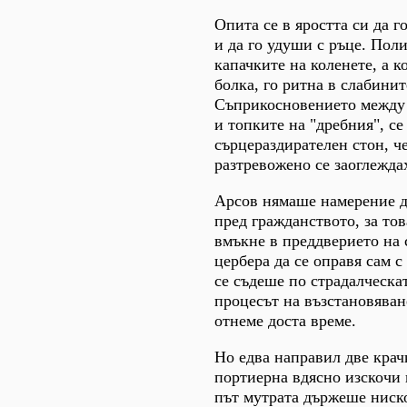
Опита се в яростта си да г
и да го удуши с ръце. Поли
капачките на коленете, а к
болка, го ритна в слабинит
Съприкосновението между 
и топките на "дребния", се
сърцераздирателен стон, ч
разтревожено се заоглежда
Арсов нямаше намерение д
пред гражданството, за тов
вмъкне в преддверието на 
цербера да се оправя сам с
се съдеше по страдалческа
процесът на възстановява
отнеме доста време.
Но едва направил две крач
портиерна вдясно изскочи 
път мутрата държеше ниско