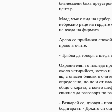
бизнесмени бяха преустро
център.
Млад мъж с вид на цербер
небрежно ръце на гърдите 
на входа на фирмата.
Арсов се приближи спокой
право в очите.
- Трябва да говоря с шефа т
Охранителят го изгледа п
около четирийсет, метър и
як, с опасен блясък в очит
определено, но не и от кл
общо с хората, с които ше
свикнал да разговоря по ра
- Разкарай се, цървул - пр
бодигардът. - Докато си още