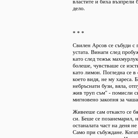
властите и биха възпрели 
дело.
* * *
Свилен Арсов се събуди с 
устата. Винаги след пробу
като след тежък махмурлук
болеше, чувстваше се изст
като лимон. Погледна се в 
което видя, не му хареса. 
небръснати бузи, вяла, отп
жив труп съм" - помисли с
мигновено закопня за чаша
Живееше сам откакто се бя
си. Беше се позанемарил, н
останалата част на деня не
Само при събуждане. Кога