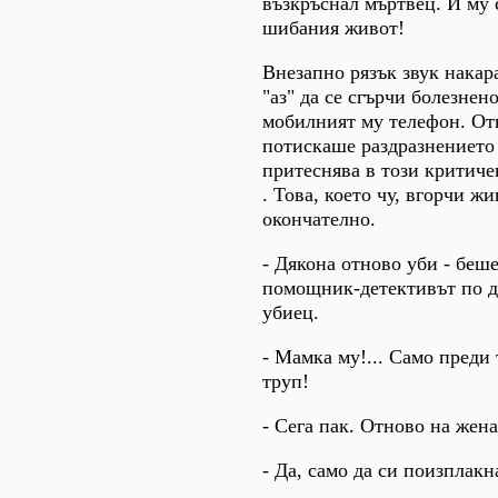
възкръснал мъртвец. И му
шибания живот!
Внезапно рязък звук накар
"аз" да се сгърчи болезнен
мобилният му телефон. От
потискаше раздразнението 
притеснява в този критиче
. Това, което чу, вгорчи ж
окончателно.
- Дякона отново уби - беше
помощник-детективът по д
убиец.
- Мамка му!... Само преди
труп!
- Сега пак. Отново на жен
- Да, само да си поизплакна