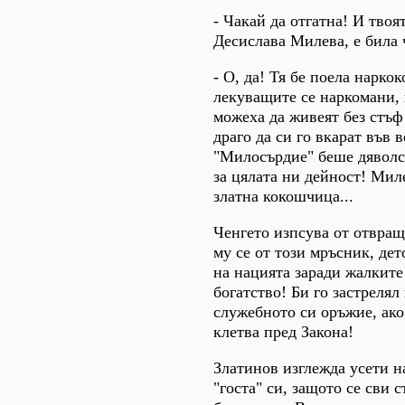
- Чакай да отгатна! И твоя
Десислава Милева, е била 
- О, да! Тя бе поела нарко
лекуващите се наркомани,
можеха да живеят без стъф
драго да си го вкарат във
"Милосърдие" беше дяволс
за цялата ни дейност! Мил
златна кокошчица...
Ченгето изпсува от отвра
му се от този мръсник, де
на нацията заради жалките
богатство! Би го застрелял
служебното си оръжие, ако
клетва пред Закона!
Златинов изглежда усети н
"госта" си, защото се сви 