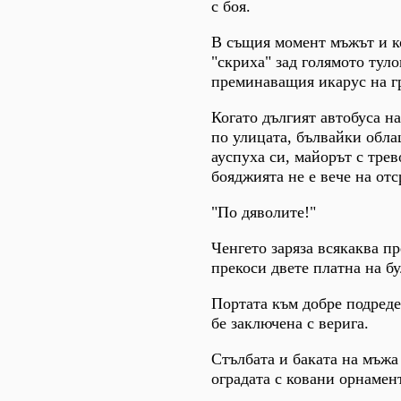
с боя.
В същия момент мъжът и к
"скриха" зад голямото тул
преминаващия икарус на г
Когато дългият автобуса на
по улицата, бълвайки обла
ауспуха си, майорът с трево
бояджията не е вече на от
"По дяволите!"
Ченгето заряза всякаква п
прекоси двете платна на бу
Портата към добре подред
бе заключена с верига.
Стълбата и баката на мъжа
оградата с ковани орнамен