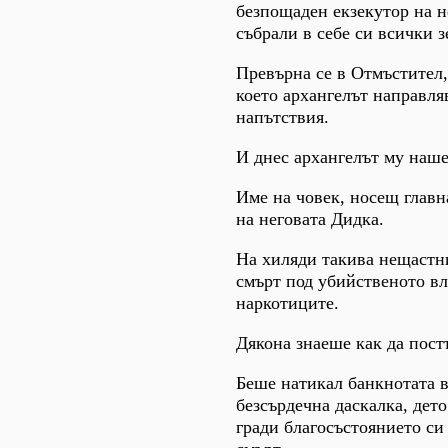
безпощаден екзекутор на н
събрали в себе си всички з
Превърна се в Отмъстител,
което архангелът направля
напътствия.
И днес архангелът му наше
Име на човек, носещ главн
на неговата Дидка.
На хиляди такива нещастни
смърт под убийственото в
наркотиците.
Дякона знаеше как да пост
Беше натикал банкнотата в
безсърдечна даскалка, дет
гради благосъстоянието си