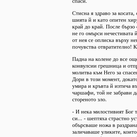
спаси.
Стисна я здраво за косата,
шията й и като опитен хиру
край до край. После бързо 
не го омърси нечестивата й
от нея се оплиска върху нег
почувства отвратително! К
Падна на колене до все ощ
конвулсии грешница и отп
молитва към Него за спасе
Дори в този момент, докат
умира и кръвта й изтича в
чаршафи, той не забрави д
стореното зло.
- И нека милостивият Бог 
си... - шептяха страстно у
обърсваше ножа в раздрана
заличаваше уликите, които