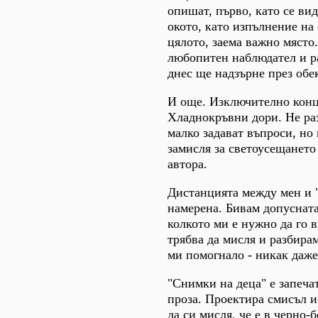
опишат, първо, като се вид
окото, като изпълнение на
цялото, заема важно място
любопитен наблюдател и ра
днес ще надзърне през обе
И още. Изключително конц
Хладнокръвни дори. Не раз
малко задават въпроси, но 
замисля за светоусещането
автора.
Дистанцията между мен и "
намерена. Бивам допусната
колкото ми е нужно да го в
трябва да мисля и разбирам
ми помогнало - никак даже
"Снимки на деца" е запеча
проза. Проектира смисъл и
да си мисля, че е в черно-