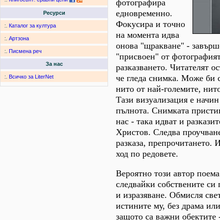
фотографира
едновременно.
Ресурси
Фокусира и точно
:.
Каталог за култура
на момента идва
:.
Артзона
онова "щракване" - завърш
:.
Писмена реч
"присвоен" от фотографият
За нас
разказването. Читателят ос
че гледа снимка. Може би 
:.
Всичко за LiterNet
нито от най-големите, нит
Тази визуализация е начин
пълнота. Снимката присти
нас - така идват и разкази
Христов. Следва проучване
разказа, препрочитането. 
ход по редовете.
Вероятно този автор поема
следвайки собствените си 
и изразяване. Обмисля све
истините му, без драма ил
защото са важни обектите -