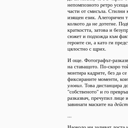
непомпозното ретро усещан
части от смисъла. Стилни 
изящен език. Алегоричен т
колкото да не дотегне. Под
краткостта, затова и безуп
сюжет и подхожда към факт
героите си, а като ги пред
цялостно с щрих.
И още. Фотографът-разказв
на ставащото. По-скоро той
монтира кадрите, без да с
фиксираните моменти, кои
уловил
. Това дистанцира д
"собственото" и го превръ
разказвач, пречупил лице 
завинаги маските на
дейст
...
Наоколо ни заливат доста