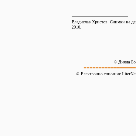
Владислав Христов. Снимки на дец
2010.
© Дияна Бо
=================
© Електронно списание LiterNet