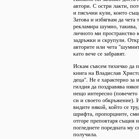
автори. С остри лакти, по
и пясъчни кули, които съще
Затова и избягвам да чета 
рекламира шумно, такива, 
личното ми пространство ка
задръжки и скрупули. Отк
авторите или чета "шумнит
като вече се забравят.
Искам съвсем тихичко да 
книга на Владислав Христ
деца". Не е характерно за 
гилдия да поздравява няко
нещо интересно (повечето 
си и своето обкръжение). И
видите някой, който се тру
шрифта, пропорциите, смис
отгоре преповтаря същия н
погледнете поредната му сн
получила.