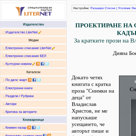
Настройки:
Разшири
Стесни
|
Уголеми
Ум
ПРОЕКТИРАНЕ НА 
Издателство
КАДЪ
:.
Издателство LiterNet
За кратките прози на В
Медии
:.
Електронно списание LiterNet
Дияна Бо
:.
Електронно списание БЕЛ
:.
Културни новини
Каталози
Докато четях
:.
По дати
:
март
книгата с кратка
:.
Електронни книги
проза "Снимки на
:.
Раздели / Рубрики
деца" от
Владислав
:.
Автори
Христов, не ме
:.
Критика за авторите
напускаше
Книжарници
усещането, че
:.
Книжен пазар
авторът пише и
:.
Книгосвят: сравни цени