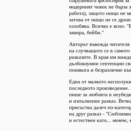
Парушевата философия за 
модерният човек не бърза з
работа), защото нищо не м
затова от нищо не се дразн
озлобява. Всичко е ясно: "
завира, бейби."
Авторът въвежда читателя 
на случващото се в самото
разказите. В края им вижд
дълбокоумни сентенции св
понякога и безразличие къ
Една от малкото несполуки
последното произведение.
пише за любовта в неубеди
и изпълнение разказ. Вечн
присъства далеч по-катего
на друг разказ - "Сюблимн
и естествен като... момче, 