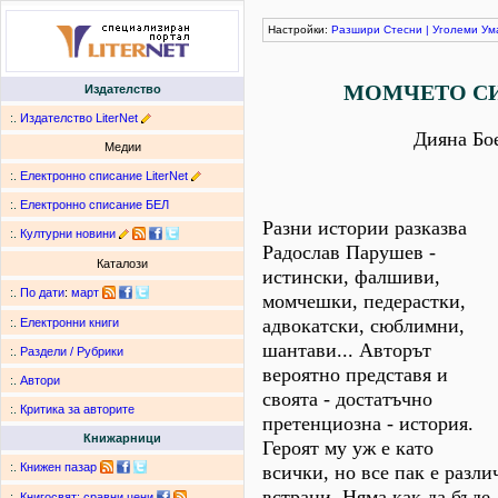
Настройки:
Разшири
Стесни
|
Уголеми
Ум
МОМЧЕТО СИ
Издателство
:.
Издателство LiterNet
Дияна Бо
Медии
:.
Електронно списание LiterNet
:.
Електронно списание БЕЛ
Разни истории разказва
:.
Културни новини
Радослав Парушев -
Каталози
истински, фалшиви,
:.
По дати
:
март
момчешки, педерастки,
адвокатски, сюблимни,
:.
Електронни книги
шантави... Авторът
:.
Раздели / Рубрики
вероятно представя и
:.
Автори
своята - достатъчно
:.
Критика за авторите
претенциозна - история.
Книжарници
Героят му уж е като
:.
Книжен пазар
всички, но все пак е разли
встрани. Няма как да бъде
:.
Книгосвят: сравни цени