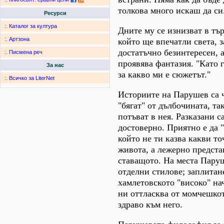
толкова много искаш да си.
Ресурси
:.
Каталог за култура
Дните му се изнизват в тъ
:.
Артзона
който ще впечатли света, 
достатъчно безинтересен, 
:.
Писмена реч
проявява фантазия. "Като 
За нас
за какво ми е сюжетът."
:.
Всичко за LiterNet
Историите на Парушев са 
"бягат" от дълбочината, та
потъват в нея. Разказани са
достоверно. Приятно е да 
който не ти казва какви то
живота, а лежерно представ
ставащото. На места Пару
отделни стилове; заплитан
хамлетовското "високо" на
ни оттласква от момчешко
здраво към него.