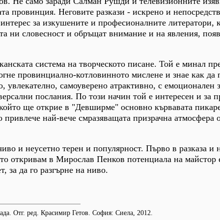
ков. Не само заради Салман Рушди и телевизионните изяв
ата провинция. Неговите разкази - искрено и непосредст
 интерес за изкушените и професионалните литератори, 
та ни словесност и обръщат внимание и на явления, поя
канската система на творческото писане. Той е минал пре
огне провинциално-котловинното мислене и знае как да 
о, увлекателно, самоуверено атрактивно, с емоционален з
ерсални послания. По този начин той е интересен и за п
 който ще открие в "Девширме" основно кървавата пикаре
о привлече най-вече смразяващата призрачна атмосфера 
иво и неусетно терен и популярност. Първо в разказа и н
ото откривам в Мирослав Пенков потенциала на майстор 
, за да го разгърне на ниво.
да. Отг. ред. Красимир Гетов. София: Сиела, 2012.