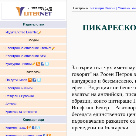
Настройки:
Разшири
Стесни
|
Уголеми
Ум
Издателство
ПИКАРЕСКО
:.
Издателство LiterNet
Медии
:.
Електронно списание LiterNet
:.
Електронно списание БЕЛ
:.
Културни новини
За първи път чух името му
Каталози
говорят" на Росен Петров з
напудрено и безсмислено,
:.
По дати
:
март
ефект. Водещият не беше ч
:.
Електронни книги
излязъл на английски, пис
:.
Раздели / Рубрики
образци, които цитираше П
:.
Автори
Волфганг Бекер... Разгово
:.
Критика за авторите
беседата единственото цен
първоначално разказите са 
Книжарници
преведени на български.
:.
Книжен пазар
:.
Книгосвят: сравни цени