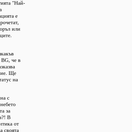
гията "Най-
а
ацията е
рочетат,
Моръл или
ците.
якакъв
 BG, че в
азказва
ние. Ще
татус на
лна с
 небето
та за
а?! В
нтика от
а своята