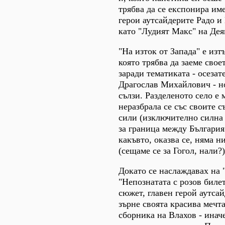
трябва да се експонира им
герои аутсайдерите Радо и 
като "Лудият Макс" на Дея
"На изток от Запада" е из
която трябва да заеме свое
заради тематиката - осезат
Драгослав Михайлович - но
сълзи. Разделеното село е 
неразбрала се със своите с
сили (изключително силна 
за граница между България
какъвто, оказва се, няма н
(сещаме се за Гогол, нали?
Докато се наслаждавах на "
"Непознатата с розов биле
сюжет, главен герой аутсай
зърне своята красива мечта
сборника на Влахов - инач