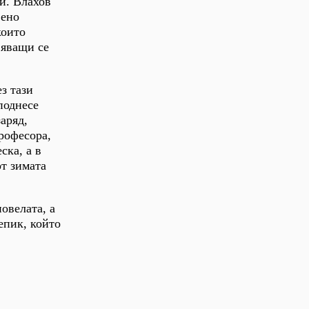
и. Влахов
вено
които
вяващи се
з тази
поднесе
аряд,
рофесора,
ска, а в
от зимата
овелата, а
епик, който