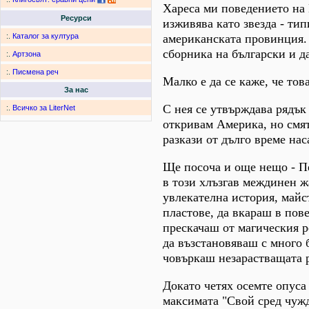
Хареса ми поведението на 
Ресурси
изживява като звезда - тип
американската провинция. 
:.
Каталог за култура
сборника на български и да
:.
Артзона
:.
Писмена реч
Малко е да се каже, че тов
За нас
С нея се утвърждава рядък
:.
Всичко за LiterNet
откривам Америка, но смят
разкази от дълго време нас
Ще посоча и още нещо - Пен
в този хлъзгав междинен ж
увлекателна история, майс
пластове, да вкараш в пов
прескачаш от магическия р
да възстановяваш с много 
човъркаш незарастващат
Докато четях осемте опуса
максимата "Свой сред чужд