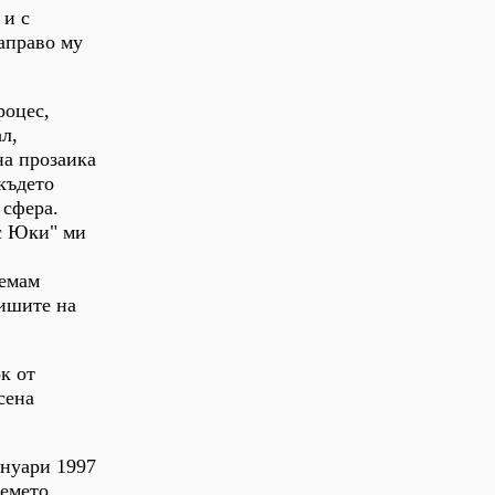
 и с
аправо му
роцес,
л,
на прозаика
където
 сфера.
 с Юки" ми
иемам
тишите на
к от
сена
януари 1997
ремето