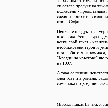
за разлика от тома на Пен
си остава продукт на тъжн
поднесени - представляват
следят процесите в изящна
извън София.
Пенков е продукт на амери
школовка. Успял е да надм
всеки свой текст - извисен
необикновени герои и унив
и за любителя на комикса,
"Крадци на кръстове" ще г
на 1997.
А така се печели ненатрапч
след това и в романа. Защ
само чака подходящия съжет
Мирослав Пенков. На изток от Запа