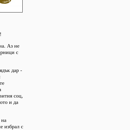
!
на. Аз не
орници с
ядък дар -
и
те
а
вития соц,
ото и да
 на
е избрал с