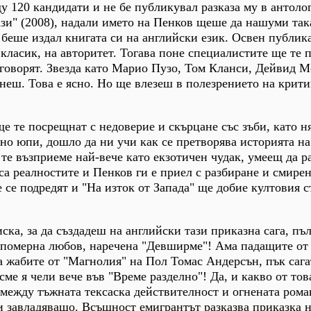
 120 кандидати и не бе публикувал разказа му в антоло
зи" (2008), надали името на Пенков щеше да нашуми так
 беше издал книгата си на английски език. Освен публик
класик, на авторитет. Тогава поне специалистите ще те п
бговорят. Звезда като Марио Пузо, Том Кланси, Дейвид 
еш. Това е ясно. Но ще влезеш в полезрението на крити
ще те посрещнат с недоверие и скърцане със зъби, като н
но юпи, дошло да ни учи как се претворява историята на
е възприеме най-вече като екзотичен чудак, умеещ да р
 са реалностите и Пенков ги е приел с разбиране и смире
 се подредят и "На изток от Запада" ще добие култовия с
иска, за да създадеш на английски тази приказна сага, пъ
непомерна любов, наречена "Девширме"! Ама падащите от
 жабите от "Магнолия" на Пол Томас Андерсън, пък сага
ме я чели вече във "Време разделно"! Да, и какво от тов
между тъжната тексаска действителност и огнената рома
и завладяващо. Всъщност емигрантът разказва приказка н