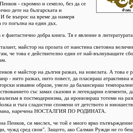
Пенков - скромно и семпло, без да се
ично дете на българската и
И бе въпрос на време да намеря
 го погълна на един дъх.
а е фантастично добра книга. Тя е явление в литературата
 талант, майстор на прозата от наистина световна величи
ам, че това е действително един от най-вълнуващите сб
ам.
ков е майстор на дългия разказ, на новелата. А това е р
анр - нито разказ, нито повест, да пласираш атрактивна 
торски изваяни образи, умело да балансираш темпорални
ествованието със замах сказови и легендарни елементи, д
еализъм в постмодернизма, да иронизираш тотеми на раз
болка и тъга сладостни спомени от детството и юношеств
а рана, наречена НОСТАЛГИЯ ПО РОДИНАТА.
 на Пенков, си мислех, че той е много ярко пътвърждение
и, чужд сред свои". Защото, ако Салман Ружди не го беш