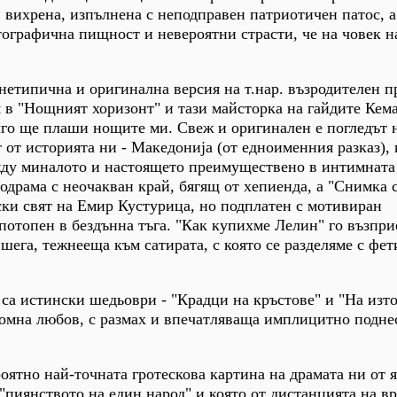
и вихрена, изпълнена с неподправен патриотичен патос, а
ографична пищност и невероятни страсти, че на човек н
 нетипична и оригинална версия на т.нар. възродителен п
 в "Нощният хоризонт" и тази майсторка на гайдите Кема
лго ще плаши нощите ми. Свеж и оригинален е погледът 
 от историята ни - Македониja (от едноименния разказ), 
жду миналото и настоящето преимуществено в интимната
одрама с неочакван край, бягящ от хепиенда, а "Снимка
ки свят на Емир Кустурица, но подплатен с мотивиран
потопен в бездънна тъга. "Как купихме Лелин" го възпр
шега, тежнееща към сатирата, с която се разделяме с фе
 са истински шедьоври - "Крадци на кръстове" и "На изто
ромна любов, с размах и впечатляваща имплицитно подне
роятно най-точната гротескова картина на драмата ни от 
 "пиянството на един народ" и която от дистанцията на в