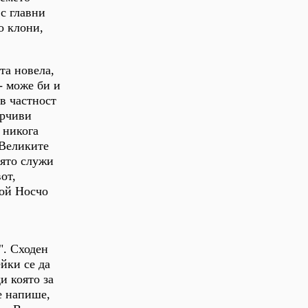
с главни
о клони,
та новела,
- може би и
 в частност
орчиви
 никога
 Великите
оято служи
от,
рой Носчо
". Сходен
йки се да
и която за
е напише,