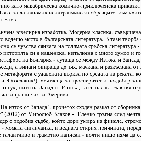
енно като макабрическа комично-приключенска приказка 
Гого, за да напомня ненатрапчиво за образците, към коит
н Енев.
тънчена ювелирна изработка. Модерна класика, съвършена
то водещо място в българската литература. В тази творба 
елно се чувства сянката на голямата сръбска литература -
 историята си е нашенска, изпълнена с много хумор и г
метафора на България - лутаща се между Изтока и Запада,
ъседи, а винаги опираща до тях, мачкана и разкъсвана от
е метафората с удавената църква по средата на реката, к
 и Югославия!), мечтаеща за просперитет и по-добър жив
ито тук, нито на Запад от Изтока, та се налага главния ге
) да запраши чак за Америка.
На изток от Запада", прочетох сходен разказ от сборника
т" (2012) от Миролюб Влахов - "Еленко тръгна след мечта
дер с подобна съдба, който дори умира на финала, стреме
 - момата англичанка, и веднага открих причината, порад
е талантливо и грамотно написан - почти нищо няма да с