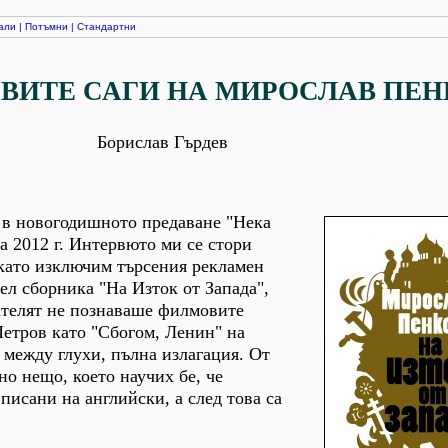
али
|
Потъмни
|
Стандартни
ВИТЕ САГИ НА МИРОСЛАВ ПЕН
Борислав Гърдев
 в новогодишното предаване "Нека
а 2012 г. Интервюто ми се стори
 като изключим търсения рекламен
ел сборника "На Изток от Запада",
ателят не познаваше филмовите
етров като "Сбогом, Ленин" на
р между глухи, пълна излагация. От
но нещо, което научих бе, че
писани на английски, а след това са