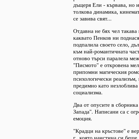
дъщеря Ели - кървава, но 
толкова динамика, кинемат
се завива свят...
Отдавна не бях чел такава
каквато Пенков ни поднася
подпалила своето село, дъ
към най-романтичната част
отново търси паралела ме
"Писмото" е откровена мел
припомни магическия ромс
психологически реализъм, 
предимно като незлоблива 
социализма.
Два от опусите в сборника
Запада". Написани са с ог
емоция.
"Крадци на кръстове" е ве
г., която наистина си беше