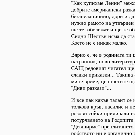
"Как купихме Ленин" между
добрите американски разка
безапелационно, дори и да
нужно рамото на утвърден 
ще те забележат и ще те о
Сидни Шелтън няма да стан
Което не е никак малко.
Вярно е, че в родината ти 
натрапник, ново литератур
САЩ редовият читател ще т
сладки приказки... Такива
мине време, ценностите ще
"Диви разкази"...
И все пак какъв талант се 
толкова кръв, насилие и 
розови сойки приличали на
потурчването на Родопите с
"Девширме" преплитането 
робството ни е органично 