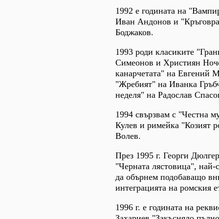
1992 е годината на "Вампи
Иван Андонов и "Кръговра
Боджаков.
1993 роди класиките "Гран
Симеонов и Християн Ноче
канарчетата" на Евгений 
"Жребият" на Иванка Гръб
неделя" на Радослав Спасо
1994 свързвам с "Честна м
Кулев и римейка "Козият р
Волев.
През 1995 г. Георги Дюлге
"Черната лястовица", най-
да обърнем подобаващо вн
интеграцията на ромския е
1996 г. е годината на рекв
Захариев "Закъсняло пълно