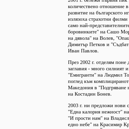
2001 г. бележи първия пик 
количествено отношение в
развитие на българското и
излязоха страхотни филми
само най-представителнит
боровинките" на Сашо Мор
на дявола" на Волев, "Опа
Димитър Петков и "Съдбата
Иван Павлов.
През 2002 г. отделям поне 
заглавия - много силният и
"Емигранти" на Людмил То
поглед към комплициранот
Македония в "Подгряване 
на Костадин Бонев.
2003 г. ни предложи нови 
"Една калория нежност" на
"И прости нам" на Владис
едно небе" на Красимир К