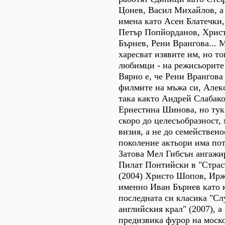
Цонев, Васил Михайлов, а
имена като Асен Блатечки,
Петър Попйорданов, Хрис
Бърнев, Рени Врангова... 
харесват изявите им, но т
любимци - на режисьорите 
Вярно е, че Рени Врангова
филмите на мъжа си, Алек
така както Андрей Слабако
Ернестина Шинова, но тук
скоро до целесъобразност,
визия, а не до семействено
поколение актьори има пот
Затова Мел Гибсън ангажир
Пилат Понтийски в "Страс
(2004) Христо Шопов, Ир
именно Иван Бърнев като 
последната си класика "Сл
английския крал" (2007), а
предизвика фурор на моск