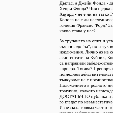
Дъглас, а Джейн Фонда - д
Хенри Фонда? Чия щерка е
Хауърд - не е ли на татко
Копола не е ли наследничка
големия Франсис Форд? За
какво става у нас?
За трупането на опит и усв
съм твърдо "за", но и тук 
изключения. Лично аз не с
асистентите на Кубрик, Ко
са направили забележител
кариера. Тогава? Препоръч
погледнем действителонстта
тълкуваме не с предпоства
Положението в родното ни 
трагично, колкото изглежда
ДОСТАТЪЧНО публика и хо
го гледат по извънестетич
Изчезнаха голяма част от 