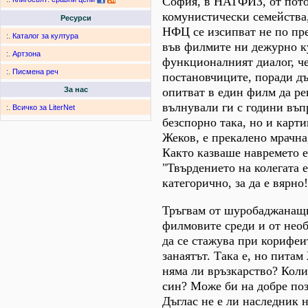
София, в НАТФИЗ, от пото
комунистически семейства,
Ресурси
НФЦ се изсипват не по пре
:.
Каталог за култура
във филмите ни дежурно к
:.
Артзона
функционалният диалог, че
:.
Писмена реч
постановчиците, поради дъ
опитват в един филм да р
За нас
вълнували ги с години въпр
:.
Всичко за LiterNet
безспорно така, но и карти
Жеков, е прекалено мрачна,
Както казваше навремето 
"Твърдението на колегата 
категорично, за да е вярно!
Тръгвам от шуробаджанащ
филмовите среди и от необ
да се стажува при корифеит
занаятът. Така е, но питам
няма ли връзкарство? Коли
син? Може би на добре по
Дъглас не е ли наследник 