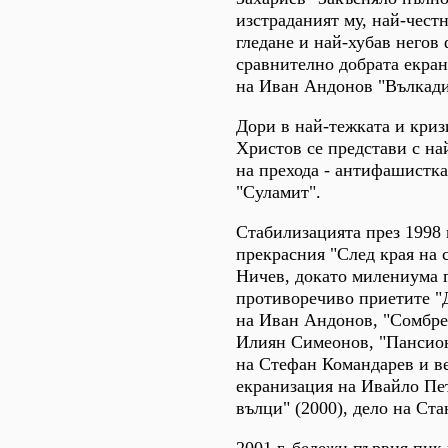
изстраданият му, най-честн
гледане и най-хубав негов 
сравнително добрата екра
на Иван Андонов "Вълкадин
Дори в най-тежката и криз
Христов се представи с на
на прехода - антифашистк
"Суламит".
Стабилизацията през 1998 
прекрасния "След края на 
Ничев, докато милениума 
противоречиво приетите "Д
на Иван Андонов, "Сомбрер
Илиян Симеонов, "Пансион 
на Стефан Командарев и в
екранизация на Ивайло Пе
вълци" (2000), дело на Ст