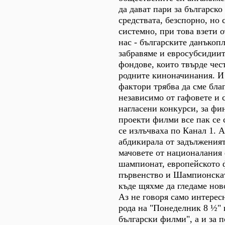
да дават пари за българско
средствата, безспорно, но 
системно, при това взети о
нас - българските данъкопл
забравяме и евросубсидиит
фондове, които твърде чес
родните киноначинания. И 
фактори трябва да сме бла
независимо от гафовете и 
нагласени конкурси, за фи
проекти филми все пак се 
се излъчваха по Канал 1. 
абдикирала от задълженият
мачовете от националания
шампионат, европейското 
първенство и Шампионската
къде щяхме да гледаме нов
Аз не говоря само интерес
рода на "Понеделник 8 ½"
български филми", а и за 