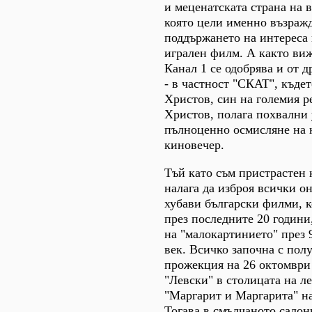
и меценатската страна на в
която цели именно възраж
поддържането на интереса
игрален филм. А както виж
Канал 1 се одобрява и от д
- в частност "СКАТ", къде
Христов, син на големия 
Христов, полага похвални 
пълноценно осмисляне на 
киновечер.
Тъй като съм пристрастен 
налага да изброя всички о
хубави български филми, к
през последните 20 години,
на "малокартинието" през 9
век. Всичко започна с пол
прожекция на 26 октомври 
"Левски" в столицата на л
"Маргарит и Маргарита" н
Тогава в смълчаното салон