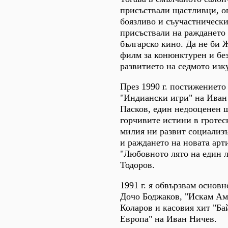
присъствали щастливци, о
боязливо и съучастнически
присъствали на раждането
българско кино. Да не би 
филм за конюнктурен и без
развитието на седмото изк
През 1990 г. постижението
"Индиански игри" на Иван
Пасков, един недооценен ш
горчивите истини в гротес
милия ни развит социализъ
и раждането на новата арт
"Любовното лято на един 
Тодоров.
1991 г. я обвързвам основн
Дочо Боджаков, "Искам Ам
Коларов и касовия хит "Ба
Европа" на Иван Ничев.