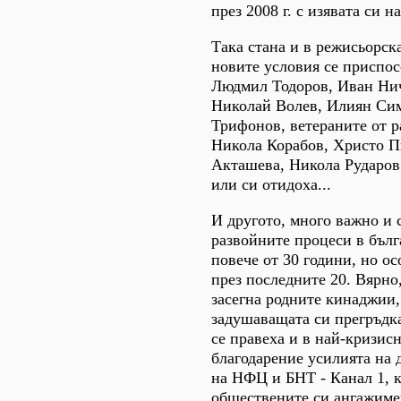
през 2008 г. с изявата си 
Така стана и в режисьорск
новите условия се приспо
Людмил Тодоров, Иван Ни
Николай Волев, Илиян Си
Трифонов, ветераните от р
Никола Корабов, Христо П
Акташева, Никола Рударов
или си отидоха...
И другото, много важно и 
развойните процеси в бълг
повече от 30 години, но о
през последните 20. Вярно
засегна родните кинаджии, 
задушаващата си прегръдка
се правеха и в най-кризис
благодарение усилията на 
на НФЦ и БНТ - Канал 1, к
обществените си ангажиме