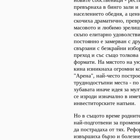
новите собственици - рест
превърнаха в бинго зали и
населението обедня, а цен
скочиха драматично, прев
масовото и любимо зрелищ
скъпо елитарно удоволстви
постоянно е замерван с др
свързани с безкрайни избо
преход и със също толкова
формати. На мястото на у
кина изникнаха огромни к
"Арена", най-често постро
труднодостъпни места - по
хубавата иначе идея за му
се изроди изначално в име
инвеститорските напъни.
Но в същото време роднит
най-подготвени за промени
да пострадаха от тях. Рефо
извършиха бързо и болезне