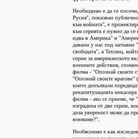
Необходимо е да се посочи,
Русия", показван публично
към войната", е прожектира
към серията е нужно да се
идва в Америка" и "Америк
давани у нас под заглавие 
свободата", а Теплиц, койт
серии за американското вк
военните действия, спомен
филма - "Опознай своите 
"Опознай своите врагове" (
които допълвали поредицат
рекапитулацията инкасира
филма - ако се приеме, че 
изградена от две серии, ко
доза увереност може да п
воюваме?".
Необяснимо е как изследов