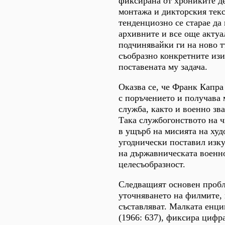
фиксирана от хрониките д
монтажа и дикторския текс
тенденциозно се старае да
архивните и все още актуа
подчинявайки ги на ново 
съобразно конкретните из
поставената му задача.
Оказва се, че Франк Капра
с поръчението и получава 
служба, както и военно зв
Така службогонството на ч
в ущърб на мисията на худ
угоднически поставил изку
на държавническата военн
целесъобразност.
Следващият основен пробл
уточняването на филмите, 
съставляват. Малката енц
(1966: 637), фиксира цифр