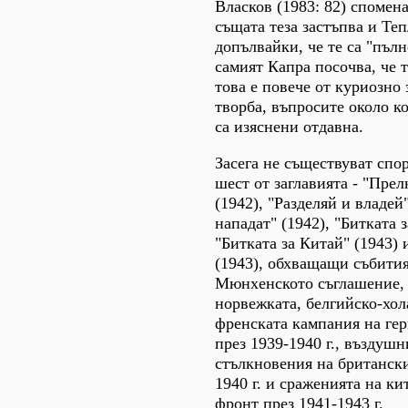
Власков (1983: 82) спомен
същата теза застъпва и Теп
допълвайки, че те са "пъл
самият Капра посочва, че т
това е повече от куриозно 
творба, въпросите около ко
са изяснени отдавна.
Засега не съществуват спо
шест от заглавията - "Пре
(1942), "Разделяй и владей
нападат" (1942), "Битката 
"Битката за Китай" (1943) 
(1943), обхващащи събитият
Мюнхенското съглашение, 
норвежката, белгийско-хол
френската кампания на ге
през 1939-1940 г., въздуш
стълкновения на британски
1940 г. и сраженията на к
фронт през 1941-1943 г.