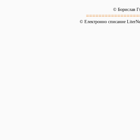
© Борислав Г
=================
© Електронно списание LiterNet