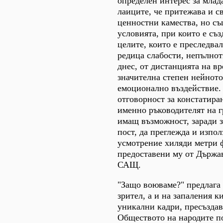
определен интерес за млад
лаиците, че притежава и 
ценностни камества, но с
условията, при които е съз
целите, които е преследвал
редица слабости, непълнот
днес, от дистанцията на вр
значителна степен нейното
емоционално въздействие.
отговорност за констатира
именно ръководителят на г
имащ възможност, заради з
пост, да преглежда и изпол
усмотрение хиляди метри 
предоставени му от Държа
САЩ.
"Защо воюваме?" предлага
зрител, а и на запаления 
уникални кадри, пресъзда
Обществото на народите п