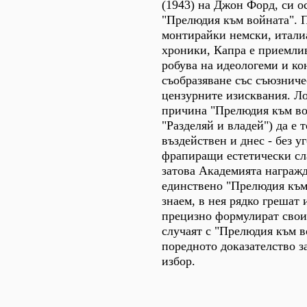
(1943) на Джон Форд, си о
"Прелюдия към войната". П
монтирайки немски, итали
хроники, Капра е приемлив
робува на идеологеми и к
съобразяване със съюзниче
цензурните изисквания. Ло
причина "Прелюдия към во
"Разделяй и владей") да е 
въздействен и днес - без у
фрапиращи естетически сл
затова Академията награжд
единствено "Прелюдия към
знаем, в нея рядко грешат 
прецизно формулират свои
случаят с "Прелюдия към в
поредното доказателство з
избор.