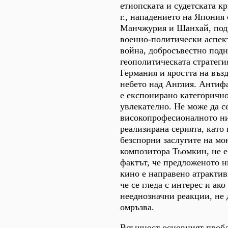
етиопската и судетската кр
г., нападението на Япония
Манчжурия и Шанхай, под
военно-политически аспек
война, добросъвестно подн
геополитическата стратеги
Германия и яростта на въз
небето над Англия. Антиф
е експонирано категорично
увлекателно. Не може да с
високопрофесионалното нив
реализирана серията, като 
безспорни заслугите на м
композитора Тьомкин, не е
фактът, че предложеното 
кино е направено атрактив
че се гледа с интерес и ак
нееднозначни реакции, не 
омръзва.
Всъщност основният пробл