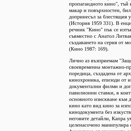
пропагандното кино", тъй 
макар и повърхностен, би
допринесъл за блестящия 
(История 1959 331). В ен
речник "Кино" пък се изтък
съвместно с Анатол Литва
създаването на серия от 
(Кино 1987: 169).
Лично аз възприемам "Защ
своевременна монтажно-п
поредица, създадена от ар
кинохроника, епизоди от и
документални филми и доп
павилионни ставки, в коит
основното изискване към 
кино като вид кино за изп
кинодокумента без изкуст
неговите детайли, Капра 
целенасочено манипулира 