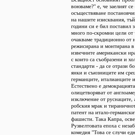
воюваме?" е, че заелият се
осъществяване постановчик
на нашите изисквания, тъй
години си е бил поставил 
много по-скромни цели от 
очакваме традиционно от н
режисирана и монтирана в 
извечните американски нр
с които са съобразени и х
стандарти - да се отрази б
янки и съюзниците им сре
германците, италианците и
Естествено е демокрацията
олицетворяват от англоам
изключение от руснаците, 
робския мрак и тираничнот
патент на итало-германски
фашисти. Така Капра, осве
Рузвелтовата епоха с неза
комедия "Това се случи едн