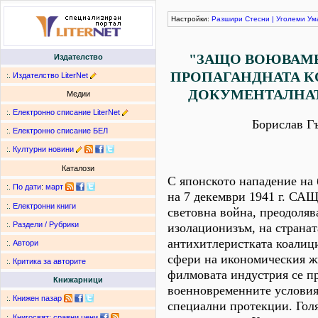
Настройки:
Разшири
Стесни
|
Уголеми
Ум
"ЗАЩО ВОЮВАМЕ
Издателство
ПРОПАГАНДНАТА К
:.
Издателство LiterNet
ДОКУМЕНТАЛНА
Медии
:.
Електронно списание LiterNet
Борислав Г
:.
Електронно списание БЕЛ
:.
Културни новини
Каталози
С японското нападение на
:.
По дати
:
март
на 7 декември 1941 г. САЩ
:.
Електронни книги
световна война, преодоляв
:.
Раздели / Рубрики
изолационизъм, на странат
антихитлеристката коалиц
:.
Автори
сфери на икономическия жи
:.
Критика за авторите
филмовата индустрия се п
Книжарници
военновременните условия
:.
Книжен пазар
специални протекции. Голя
:.
Книгосвят: сравни цени