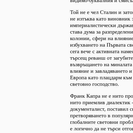
видимо-буквалния й смисъл
Той не е чел Сталин и зато
не изтъква като виновник 
империалистически държав
става дума за разпределени
колонии, сфери на влияние
избухването на Първата св
сега вече с активната наме
търсещ реванш от загубите 
възвръщането на миналата 
влияние и завладяването и
Европа като плацдарм към
световно господство.
Франк Капра не е нито пр
нито приемлив диалектик - 
документалист, поставил си
претворяването в популяр
глобалните световни пробл
е логично да не търси отг