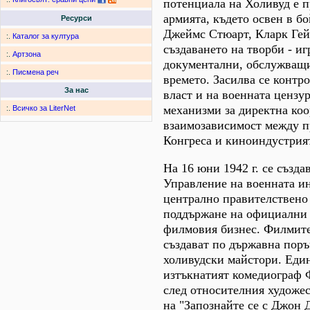
потенциала на Холивуд е 
армията, където освен в бо
Ресурси
Джеймс Стюарт, Кларк Гейб
:.
Каталог за култура
създаването на творби - иг
:.
Артзона
документални, обслужващ
:.
Писмена реч
времето. Засилва се контр
За нас
власт и на военната цензур
механизми за директна ко
:.
Всичко за LiterNet
взаимозависимост между п
Конгреса и киноиндустрия
На 16 юни 1942 г. се създа
Управление на военната и
централно правителствено
поддържане на официални 
филмовия бизнес. Филмите
създават по държавна поръ
холивудски майстори. Един
изтъкнатият комедиограф 
след относителния художес
на "Запознайте се с Джон Д