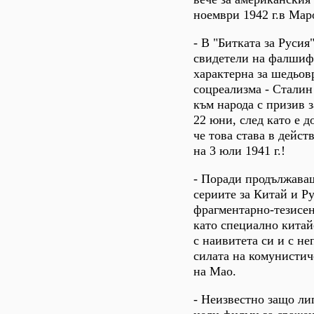
ноември 1942 г.в Мар
- В "Битката за Русия
свидетели на фалшиф
характерна за шедьов
соцреализма - Сталин
към народа с призив 
22 юни, след като е д
че това става в дейст
на 3 юли 1941 г.!
- Поради продължава
сериите за Китай и Р
фрагментарно-тезисен
като специално китай
с наивитета си и с не
силата на комунистич
на Мао.
- Неизвестно защо ли