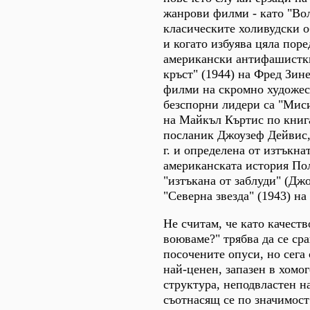
жанрови филми - като "Вол
класическите холивудски 
и когато избуява цяла поре
американски антифашистки
кръст" (1944) на Фред Зин
филми на скромно художес
безспорни лидери са "Миси
на Майкъл Къртис по книг
посланик Джоузеф Дейвис,
г. и определена от изтъкна
американската история По
"изтъкана от заблуди" (Джо
"Северна звезда" (1943) н
Не считам, че като качест
воюваме?" трябва да се ср
посочените опуси, но сега 
най-ценен, запазен в хомо
структура, неподвластен н
съотнасящ се по значимост