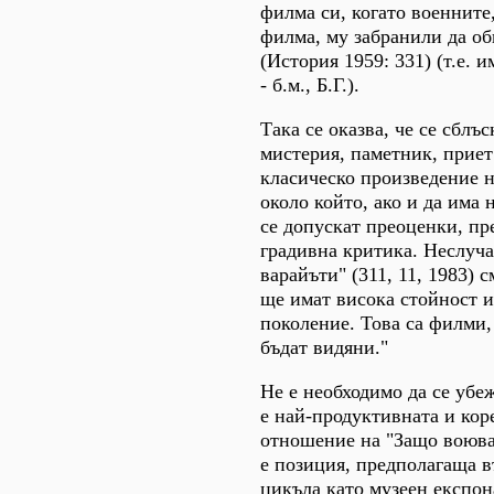
филма си, когато военните
филма, му забранили да о
(История 1959: 331) (т.е.
- б.м., Б.Г.).
Така се оказва, че се сблъ
мистерия, паметник, приет
класическо произведение н
около който, ако и да има 
се допускат преоценки, пр
градивна критика. Неслуча
варайъти" (311, 11, 1983) 
ще имат висока стойност 
поколение. Това са филми,
бъдат видяни."
Не е необходимо да се убеж
е най-продуктивната и кор
отношение на "Защо воювам
е позиция, предполагаща 
цикъла като музеен експона