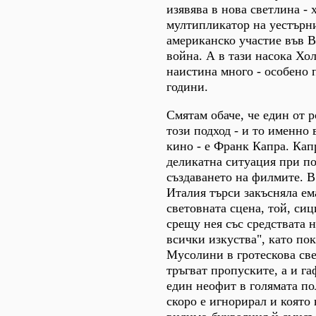
изявява в нова светлина -
мултипликатор на уестърн
американско участие във В
война. А в тази насока Хо
наистина много - особено п
години.
Смятам обаче, че един от 
този подход - и то именно
кино - е Франк Капра. Кап
деликатна ситуация при по
създаването на филмите. В
Италия търси закъсняла е
световната сцена, той, си
срещу нея със средствата 
всички изкуства", като пок
Мусолини в гротескова св
тръгват пропуските, а и га
един неофит в голямата по
скоро е игнорирал и която