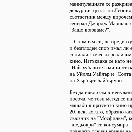
манипулацията се разкрива
дежурния цитат на Леонид
съответник между впрочем
генерал Джордж Маршал, с
"Защо воюваме?".
...Спомням си, че преди го
и безплоден спор имал ли е
социалистически реализъм
кино. Изтъкваха се като н
"Най-хубавите години от н
на Уйлям Уайлър и "Солта 
на Хърбърт Байбърман.
Без да навлизам в ненужни
посоча, че този метод се 
мащаби в щатското кино пр
20. век, когато, образно ка
съюзник на "Мосфильм", к
"шедьоври" се консумират 
повечето случаи ерзаци на