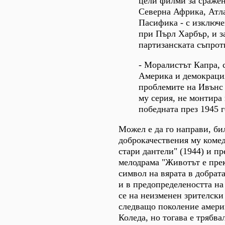
цели филми за сражен
Северна Африка, Атл
Пасифика - с изключе
при Пърл Харбър, и з
партизанската съпрот
- Моралистът Капра, 
Америка и демокраци
проблемите на Ивънс 
му серия, не монтира
победната през 1945 г
Можел е да го направи, би
доброкачествения му коме
стари дантели" (1944) и п
мелодрама "Животът е прек
символ на вярата в добрат
и в предопределеността на
се на неизменен зрителски
следващо поколение амери
Коледа, но тогава е трябва