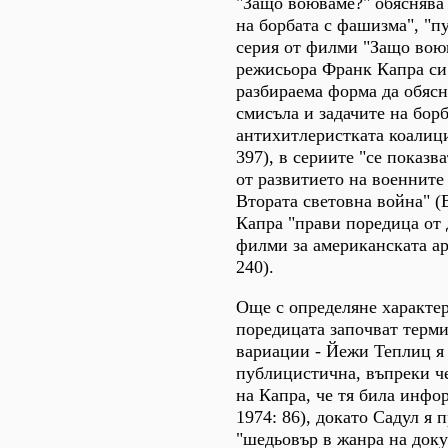
"Защо воюваме?" обяснява 
на борбата с фашизма", "
серия от филми "Защо вою
режисьора Франк Капра си 
разбираема форма да обясн
смисъла и задачите на борб
антихитлеристката коалици
397), в сериите "се показв
от развитието на военните
Втората световна война" (В
Капра "прави поредица от
филми за американската ар
240).
Още с определяне характе
поредицата започват терм
вариации - Йежи Теплиц я
публицистична, въпреки ч
на Капра, че тя била инф
1974: 86), докато Садул я 
"шедьовър в жанра на док