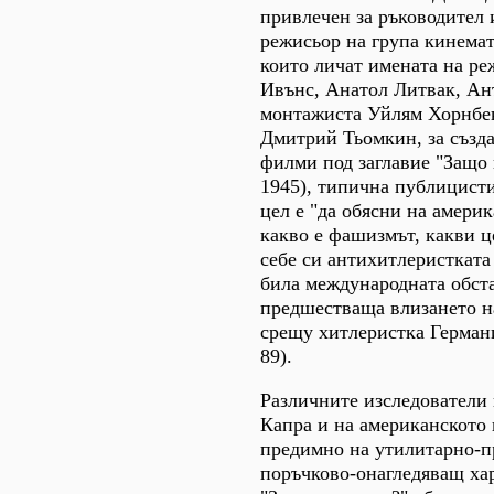
привлечен за ръководител 
режисьор на група кинемат
които личат имената на р
Ивънс, Анатол Литвак, Ан
монтажиста Уйлям Хорнбе
Дмитрий Тьомкин, за създа
филми под заглавие "Защо 
1945), типична публицисти
цел е "да обясни на амери
какво е фашизмът, какви ц
себе си антихитлеристката
била международната обст
предшестваща влизането 
срещу хитлеристка Германи
89).
Различните изследователи 
Капра и на американското
предимно на утилитарно-п
поръчково-онагледяващ хар