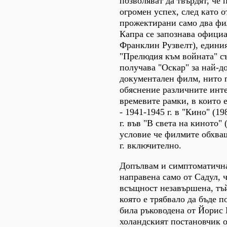
позволяват да твърдят, че 
огромен успех, след като о
прожектирани само два фи
Капра се запознава официа
Франклин Рузвелт), единия
"Прелюдия към войната" с
получава "Оскар" за най-
документален филм, нито 
обяснение различните инт
времевите рамки, в които е
- 1941-1945 г. в "Кино" (19
г. във "В света на киното" 
условие че филмите обхва
г. включително.
Допълвам и симптоматична
направена само от Садул, ч
всъщност незавършена, тъй
която е трябвало да бъде п
била ръководена от Йорис 
холандският постановчик 