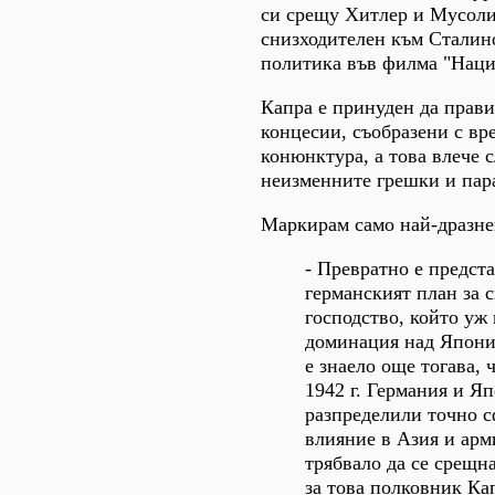
си срещу Хитлер и Мусол
снизходителен към Сталин
политика във филма "Наци
Капра е принуден да прави
концесии, съобразени с вр
конюнктура, а това влече с
неизменните грешки и пар
Маркирам само най-дразне
- Превратно е предст
германският план за 
господство, който уж
доминация над Япония
е знаело още тогава, 
1942 г. Германия и Яп
разпределили точно с
влияние в Азия и арм
трябвало да се срещна
за това полковник Ка