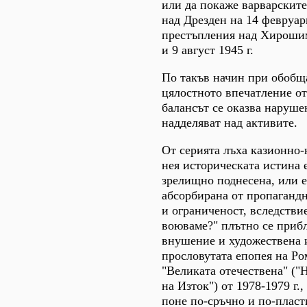
или да покаже варварскит
над Дрезден на 14 февруар
престъпления над Хирошим
и 9 август 1945 г.
По такъв начин при обобщ
цялостното впечатление от
балансът се оказва наруше
надделяват над активите.
От серията лъха казионно-
нея историческата истина 
зрелищно поднесена, или е
абсорбирана от пропаганд
и ограниченост, вследстви
воюваме?" плътно се приб
внушение и художествена 
прословутата епопея на Р
"Великата отечествена" ("
на Изток") от 1978-1979 г.,
поне по-сръчно и по-пласт