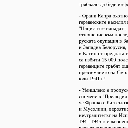
трябвало да бъде инф
- Франк Капра охотно
германските насилия
"Нацистите нападат",
отношение към после
руската окупация в З
и Западна Белорусия, 
в Катин от предната г
са избити 15 000 пол
германците тръбят ощ
превземането на Смол
юли 1941 г.!
- Умишлено е пропусн
спомене в "Прелюдия 
че Франко е бил съюз
и Мусолини, вероятн
неутралитетът на Исп
1941-1945 г. е жизнен
вече за американския 