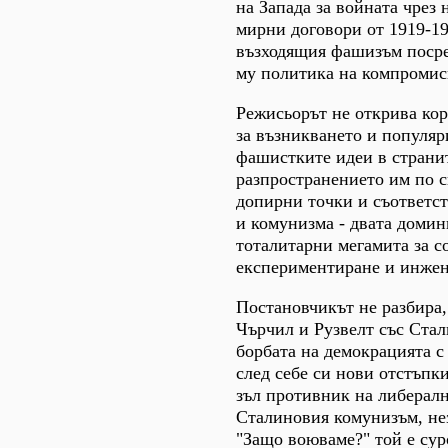
на Запада за войната чрез
мирни договори от 1919-192
възходящия фашизъм посре
му политика на компромис
Режисьорът не открива ко
за възникването и популяр
фашистките идеи в странит
разпространението им по с
допирни точки и съответс
и комунизма - двата домин
тоталитарни мегамита за с
експериментиране и инжен
Постановчикът не разбира,
Чърчил и Рузвелт със Ста
борбата на демокрацията с
след себе си нови отстъпк
зъл противник на либералн
Сталиновия комунизъм, не
"Защо воюваме?" той е сур