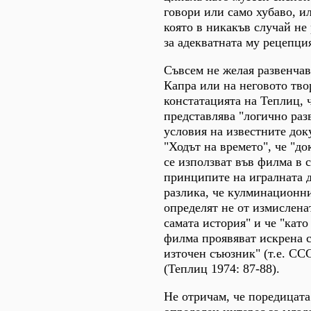
говори или само хубаво, и
която в никакъв случай не
за адекватната му рецепци
Съвсем не желая развенча
Капра или на неговото тв
констатацията на Теплиц, 
представлява "логично раз
условия на известните до
"Ходът на времето", че "д
се използват във филма в 
принципите на игралната д
разлика, че кулминационни
определят не от измисленат
самата история" и че "като
филма проявяват искрена 
източен съюзник" (т.е. СССР
(Теплиц 1974: 87-88).
Не отричам, че поредицата