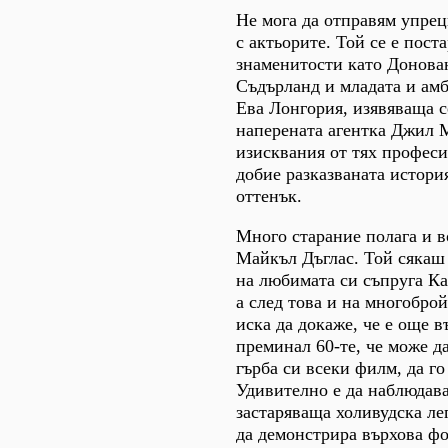
Не мога да отправям упрец
с актьорите. Той се е пост
знаменитости като Донова
Съдърланд и младата и амб
Ева Лонгория, изявяваща с
наперената агентка Джил М
изисквания от тях професи
добие разказваната истор
оттенък.
Много старание полага и в
Майкъл Дъглас. Той сякаш 
на любимата си съпруга К
а след това и на многобро
иска да докаже, че е още в
преминал 60-те, че може да
гърба си всеки филм, да го
Удивително е да наблюдава
застаряваща холивудска ле
да демонстрира върхова фор