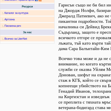
Гарисън също не би бил ин
Ресурси
на Джордж Нолфи, базиран
:.
Каталог за култура
Джералд Патиевич, ако не 
:.
Артзона
пикантни подробности. Той
началника си Дейвид Бре
:.
Писмена реч
Съдърланд, защото е пресп
За нас
всичкото отгоре се проваля
:.
Всичко за LiterNet
лъжата, тъй като върти та
дама Сара Балънтайн-Ким 
Всичко това може и да не с
внимание, но когато кърти
служби се оказва Уйлям 
Донован, шефът на охрана
стаж в КГБ, който се свърз
копнеещи убийството на Ба
Генадий Иванов, телохран
на Киргизстан и изведнъж
се преплита с тяхната мръс
ветерана-бодигард става м