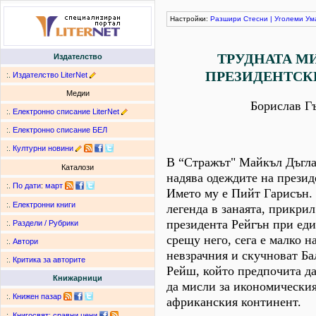
Настройки:
Разшири
Стесни
|
Уголеми
Ум
ТРУДНАТА М
Издателство
ПРЕЗИДЕНТСК
:.
Издателство LiterNet
Медии
Борислав Г
:.
Електронно списание LiterNet
:.
Електронно списание БЕЛ
:.
Културни новини
В “Стражът" Майкъл Дъгла
Каталози
надява одеждите на презид
:.
По дати
:
март
Името му е Пийт Гарисън.
:.
Електронни книги
легенда в занаята, прикрил
президента Рейгън при еди
:.
Раздели / Рубрики
срещу него, сега е малко н
:.
Автори
невзрачния и скучноват Б
:.
Критика за авторите
Рейш, който предпочита д
Книжарници
да мисли за икономическия
:.
Книжен пазар
африканския континент.
:.
Книгосвят: сравни цени