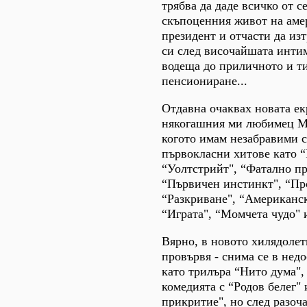
трябва да даде всичко от се
скъпоценния живот на аме
президент и отчасти да изт
си след височайшата инти
водеща до приличното и т
пенсиониране...
Отдавна очаквах новата ек
някогашния ми любимец Ма
когото имам незабравими 
първокласни хитове като “
“Уолтстрийт", “Фатално п
“Първичен инстинкт", “Пр
“Разкриване", “Американск
“Играта", “Момчета чудо" 
Вярно, в новото хилядолет
провървя - снима се в нед
като трилъра “Нито дума",
комедията с “Родов белег"
прикритие", но след разоч