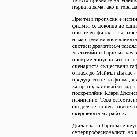
тъпото признаие на Майкъл
първата дама, ако и това да
При тези пропуски е истин
филмът се докопва до един
приличен финал - със забе
няма сцена на мълчаливата
спотаен драматизъм раздя
Балънтайн и Гарисън, коят
прикрие допуснатите от р
сценариста съществени га
отнася до Майкъл Дъглас - 
продуцентите на филма, яв
хазартно, заставайки зад п
подкрепяйки Кларк Джонсъ
начинание. Това естествен
споделяне на негативите о
свършената му работа.
Дъглас като Гарисън е неу
суперпрофесионалист, но 