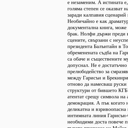
е незаменим. А истината е,
голяма степен се оказват 
заради калпавия сценарий
Необичайно е как драмату
документална книга, може 
брак. Нолфи държи преди 
сцените, свързани с неусп
президента Балънтайн в То
обременената съдба на Гар
са обаче и съществените му
допуснал. Не е достатъчно
прелюбодейство за смразя
между Гарисън и Брекинри
отново да намесваш руски
структури от бившето КГБ
атентат срещу символа на 
демокрация. А пък когато 
деликатна и взривоопасна 
интимната линия Гарисън-
необходими доста повече п