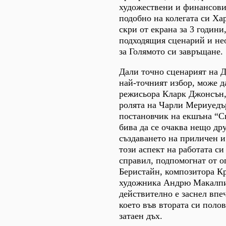
художествени и финансови 
подобно на колегата си Ха
скри от екрана за 3 години
подходящия сценарий и не
за Голямото си завръщане.
Дали точно сценарият на 
най-точният избор, може да
режисьора Кларк Джонсън,
ролята на Чарли Мериуедър
постановчик на екшъна “С
бива да се очаква нещо др
създаването на приличен и
този аспект на работата си
справил, подпомогнат от о
Беристайн, композитора К
художника Андрю Макалпи
действително е заснел впе
което във втората си полов
затаен дъх.