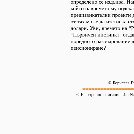
определено се издънва. На
който навремето му подска
предизвикателни проекти д
от тях може да изстиска с
долари. Уви, времето на “
“Първичен инстинкт" отда
поредното разочарование д
пенсиониране?
© Борислав Г
=================
© Електронно списание LiterNet