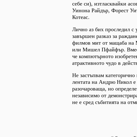
себе си), изтласквайки асо
Уинона Райдър, Форест Уи
Котеас.
Лично аз бих проследил с 
завършен разказ за раждан
филмов мит от мащаба на
или Мишел Пфайфър. Вмест
че компютърното изобрете
атрактивното чудо в дейст
Не застъпвам категорично 
лентата на Андрю Никол е
разочароваща, но определе
независимо от демонстрира
не е сред събитията на отм