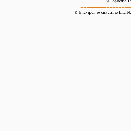
© Борислав Г
=================
© Електронно списание LiterNet