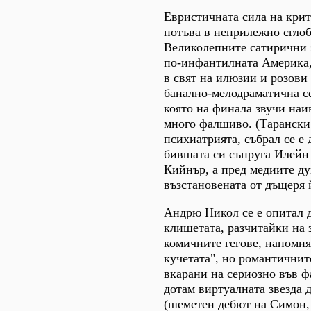
Евристичната сила на кри
потъва в неприлежно сгло
Великолепните сатирични 
по-инфантилната Америка,
в свят на илюзии и розови 
банално-мелодраматична с
която на финала звучи наи
много фалшиво. (Тарански 
психиатрията, събрал се е 
бившата си съпруга Илейн
Кийнър, а пред медиите ду
възстановената от дъщеря 
Андрю Никол се е опитал д
клишетата, разчитайки на 
комичните гегове, напомн
кучетата", но романтичнит
вкарани на сериозно във ф
дотам виртуалната звезда 
(шеметен дебют на Симон,