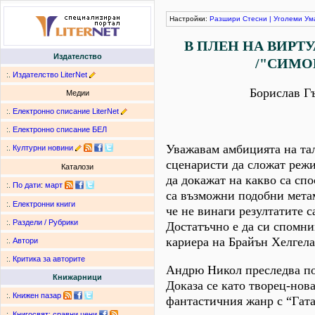
Настройки:
Разшири
Стесни
|
Уголеми
Ум
В ПЛЕН НА ВИРТ
Издателство
/"СИМО
:.
Издателство LiterNet
Борислав Г
Медии
:.
Електронно списание LiterNet
:.
Електронно списание БЕЛ
Уважавам амбицията на та
:.
Културни новини
сценаристи да сложат реж
Каталози
да докажат на какво са сп
:.
По дати
:
март
са възможни подобни мета
:.
Електронни книги
че не винаги резултатите с
:.
Раздели / Рубрики
Достатъчно е да си спомни
кариера на Брайън Хелгела
:.
Автори
:.
Критика за авторите
Андрю Никол преследва по
Книжарници
Доказа се като творец-нов
:.
Книжен пазар
фантастичния жанр с “Гата
:.
Книгосвят: сравни цени