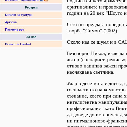
подписа си като драматург
оригиналните и провокати
Ресурси
години на 20 век “Шоуто н
:.
Каталог за култура
:.
Артзона
Сега ни предлага пореднат
творба “Симон" (2002).
:.
Писмена реч
За нас
Около нея се шумя и в САЩ
:.
Всичко за LiterNet
Безспорно Никол, изявяващ
автор (сценарист, режисьо
отново напипва важен про
неочаквана светлина.
Удар в десетката е днес да
господството на компютри
съзнание, което при една х
интелигентна манипулация
професионалист като Викт
да доведе до истеричен де
ни пигмалионово-франке