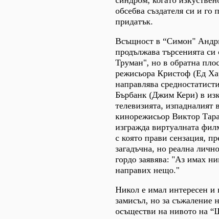
синдром, когато изкуствен
обсебва създателя си и го 
придатък.
Всъщност в “Симон" Анд
продължава търсенията си
Труман", но в обратна плос
режисьора Кристоф (Ед Ха
направлява средностатист
Бърбанк (Джим Кери) в изк
телевизията, изпадналият 
кинорежисьор Виктор Тара
изгражда виртуалната фил
с която прави сензация, пр
загадъчна, но реална лично
гордо заявява: "Аз имах ни
направих нещо."
Никол е имал интересен и
замисъл, но за съжаление н
осъществи на нивото на “