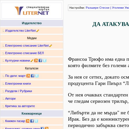
Настройки:
Разшири
Стесни
|
Уголеми
Ум
ДА АТАКУВ
Издателство
:.
Издателство LiterNet
Медии
:.
Електронно списание LiterNet
:.
Електронно списание БЕЛ
Франсоа Трюфо има една пр
:.
Културни новини
която филмите без големи 
Каталози
За нея се сетих, докато о
:.
По дати
:
март
продуцента Гари Пиърл “Л
:.
Електронни книги
:.
Раздели / Рубрики
От нея очаквах стандартен 
:.
Автори
че гледам сериозен трилър
:.
Критика за авторите
“Либърти да не мърда" не 
Книжарници
Ирак. Без да е конюнктурен
:.
Книжен пазар
периодично забърква свето
:.
Книгосвят: сравни цени