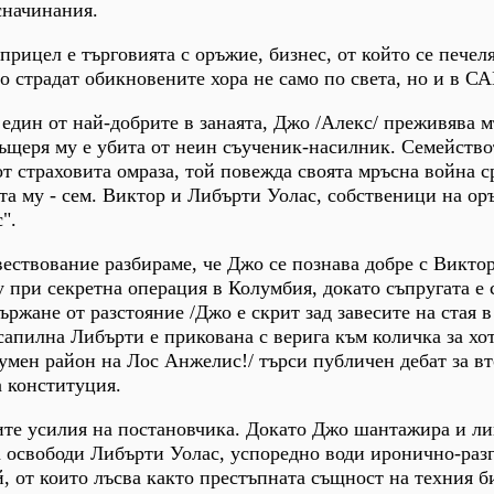
сначинания.
прицел е търговията с оръжие, бизнес, от който се печел
о страдат обикновените хора не само по света, но и в С
, един от най-добрите в занаята, Джо /Алекс/ преживява 
ъщеря му е убита от неин съученик-насилник. Семейство
 от страховита омраза, той повежда своята мръсна война 
та му - сем. Виктор и Либърти Уолас, собственици на о
".
вествование разбираме, че Джо се познава добре с Виктор
 при секретна операция в Колумбия, докато съпругата е 
ържане от разстояние /Джо е скрит зад завесите на стая 
сапилна Либърти е прикована с верига към количка за хот
умен район на Лос Анжелис!/ търси публичен дебат за вт
 конституция.
ните усилия на постановчика. Докато Джо шантажира и л
а освободи Либърти Уолас, успоредно води иронично-ра
й, от които лъсва както престъпната същност на техния б