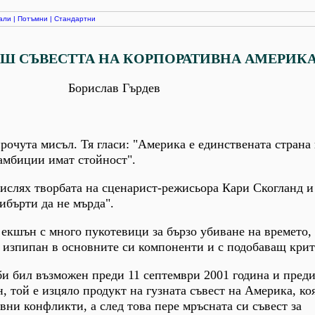
али
|
Потъмни
|
Стандартни
АШ СЪВЕСТТА НА КОРПОРАТИВНА АМЕРИК
Борислав Гърдев
очута мисъл. Тя гласи: "Америка е единствената страна в
амбиции имат стойност".
смислях творбата на сценарист-режисьора Кари Скогланд и
ибърти да не мърда".
екшън с много пукотевици за бързо убиване на времето, а
, изпипан в основните си компоненти и с подобаващ крит
би бил възможен преди 11 септември 2001 година и преди
, той е изцяло продукт на гузната съвест на Америка, ко
вни конфликти, а след това пере мръсната си съвест за