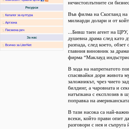
нечистоплътните си бизне
Ресурси
Във филма на Скогланд на 
:.
Каталог за култура
милиарди долари и от койт
:.
Артзона
:.
Писмена реч
...Бивш таен агент на ЦРУ
душевна драма след като д
За нас
разпада, след което, обзет
:.
Всичко за LiterNet
главния виновник за драма
фирма “Маклауд индъстрис
В хода на напрегнатото по
спасявайки дори живота му
заложникът, чрез чието зад
билдинг, а чаровната и сек
натъпкана с експлозив в ш
поправка на американската
В тази насока са най-важ
всеки, който прави опит д
разговори с нея и съпруга 