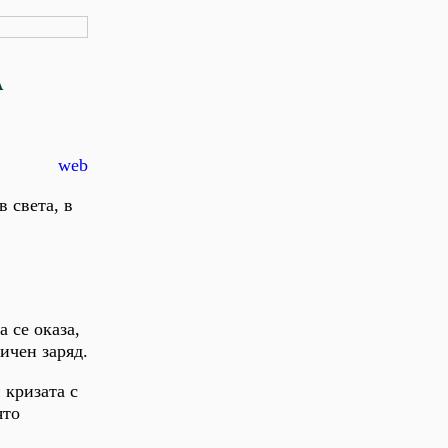
А
web
 света, в
 се оказа,
ичен заряд.
 кризата с
ято