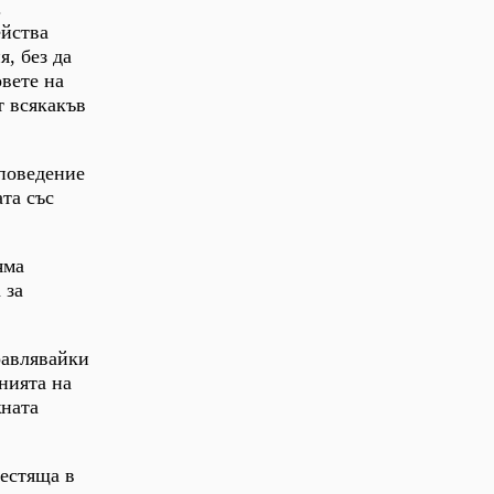
.
ейства
, без да
вете на
т всякакъв
 поведение
ата със
яма
 за
равлявайки
нията на
жната
естяща в