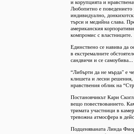
и корупцията и нравствена
Любопитно е поведението 
индивидуално, донкихотски
търси и медийна слава. Пр
американския корпоративиз
компромис с властниците.
Единствено се навива да о
в екстремалните обстоятелс
сандвичи и се самоубива...
“Либърти да не мърда" е ч
клишета и лесни решения, 
нравствения облик на “Стр
Постановчикът Кари Скогла
вещо повествованието. Ка
тримата участници в камер
тревожна атмосфера в дейс
Подценяваната Линда Фиор