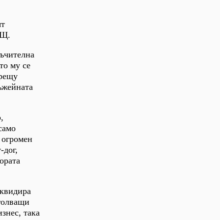
ят
АЩ.
мъчителна
то му се
срещу
ръжейната
,
само
в огромен
-дог,
ората
иквидира
зголващи
изнес, така