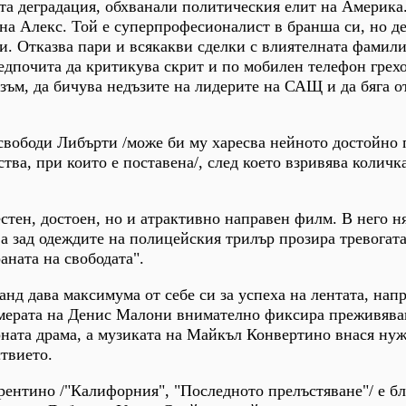
та деградация, обхванали политическия елит на Америка
на Алекс. Той е суперпрофесионалист в бранша си, но д
. Отказва пари и всякакви сделки с влиятелната фамилия
едпочита да критикува скрит и по мобилен телефон грехо
ъм, да бичува недъзите на лидерите на САЩ и да бяга о
свободи Либърти /може би му харесва нейното достойно
тва, при които е поставена/, след което взривява количк
естен, достоен, но и атрактивно направен филм. В него н
а зад одеждите на полицейския трилър прозира тревогата
аната на свободата".
нд дава максимума от себе си за успеха на лентата, нап
мерата на Денис Малони внимателно фиксира преживява
ната драма, а музиката на Майкъл Конвертино внася ну
твието.
ентино /"Калифорния", "Последното прелъстяване"/ е бл