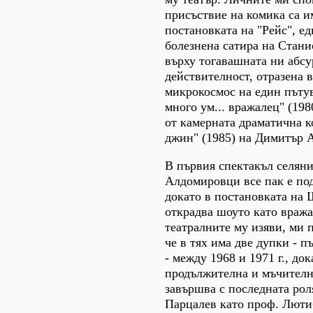
присъствие на комика са и
постановката на "Рейс", ед
болезнена сатира на Стани
върху тогавашната ни абс
действителност, отразена 
микрокосмос на един пъту
много ум... вражалец" (19
от камерната драматична к
джин" (1985) на Димитър 
В първия спектакъл селяни
Алдомировци все пак е по
докато в постановката на
открадва шоуто като враж
театралните му изяви, ми 
че в тях има две дупки - п
- между 1968 и 1971 г., док
продължителна и мъчителна
завършва с последната рол
Парцалев като проф. Люти