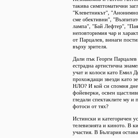
такива симптоматични загл
"Клеветникът", "Анонимно
сме обективни", "Възпитат
лампа", "Бай Лефтер", "Пая
неповторимия чар и характ
от Парцалев, винаги пости
върху зрителя.
Дали пък Георги Парцалев 
естрадна артистична знамен
учат и колоси като Емил Д
прохождащи звезди като зе
НЛО? И кой си спомня днес
фойеверки, освен щастливц
гледали спектаклите му и
фотоси от тях?
Истински и категоричен ус
телевизията и киното. В к
участия. В България остав