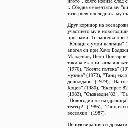
игото", която излиза след 
г. Сбъдва се мечтата му "к
тази роля последната му съ
Друг коридор на всенародн
участието му в новогодиш
програми. То започва при 
"Юнаци с умни калпаци" (1
апогея си при Хачо Боядж
Младенов, Нено Цонзаров
такива етапни заглавия кат
(1970), "Козята пътека" (19
музика" (1973), "Танц експ
довиждане" (1979), "На го
Коцев" (1980), "Експрес`8
(1983), "Съзвездие`83", "Т
"Новогодишна наздравица" 
театър!" (1986), "Танц експ
веселяци" (1987).
Неподозирания си драмати