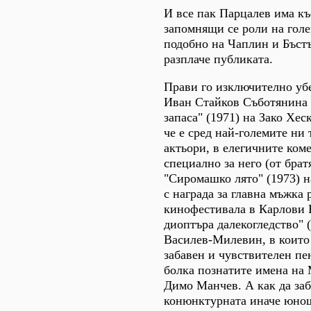
И все пак Парцалев има къ
запомнящи се роли на голе
подобно на Чаплин и Бъстъ
разплачe публиката.
Прави го изключително уб
Иван Стайков Съботянина 
запаса" (1971) на Зако Хес
че е сред най-големите ни
актьори, в елегичните ком
специално за него (от бра
"Сиромашко лято" (1973) 
с награда за главна мъжка 
кинофестивала в Карлови 
диоптъра далекогледство" 
Василев-Милевин, в които
забавен и чувствителен пе
болка познатите имена на
Димо Манчев. А как да за
конюнктурната иначе юно