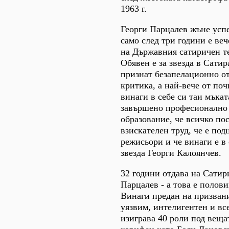
1963 г.
Георги Парцалев жъне успе
само след три години е веч
на Държавния сатиричен т
Обявен е за звезда в Сатира
признат безапелационно от
критика, а най-вече от поч
винаги в себе си таи мъкат
завършено професионално 
образование, че всичко пос
взискателен труд, че е под
режисьори и че винаги е в 
звезда Георги Калоянчев.
32 години отдава на Сатир
Парцалев - а това е полов
Винаги предан на призвани
уязвим, интелигентен и вс
изиграва 40 роли под веща