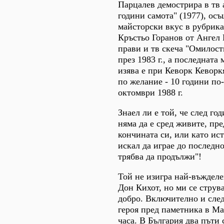
Парцалев демострира в тв 
години самота" (1977), осъ
майсторски вкус в рубрика
Кръстьо Горанов от Ангел 
прави и тв скеча "Омилост
през 1983 г., а последната
изява е при Кеворк Кеворк
по желание - 10 години по
октомври 1988 г.
Знаел ли е той, че след го
няма да е сред живите, пре
кончината си, или като ис
искал да играе до последн
трябва да продължи"!
Той не изигра най-въжделен
Дон Кихот, но ми се струва
добро. Включително и сле
героя пред паметника в М
часа. В България два пъти 