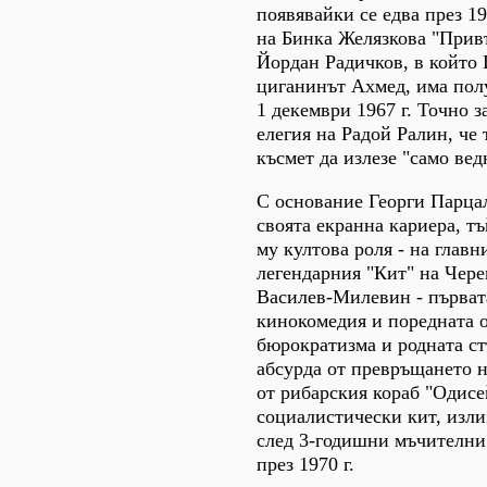
появявайки се едва през 19
на Бинка Желязкова "Прив
Йордан Радичков, в който 
циганинът Ахмед, има пол
1 декември 1967 г. Точно з
елегия на Радой Ралин, че
късмет да излезе "само вед
С основание Георги Парцал
своята екранна кариера, т
му култова роля - на глав
легендарния "Кит" на Чер
Василев-Милевин - първат
кинокомедия и поредната о
бюрократизма и родната с
абсурда от превръщането н
от рибарския кораб "Одисе
социалистически кит, изли
след 3-годишни мъчителни
през 1970 г.