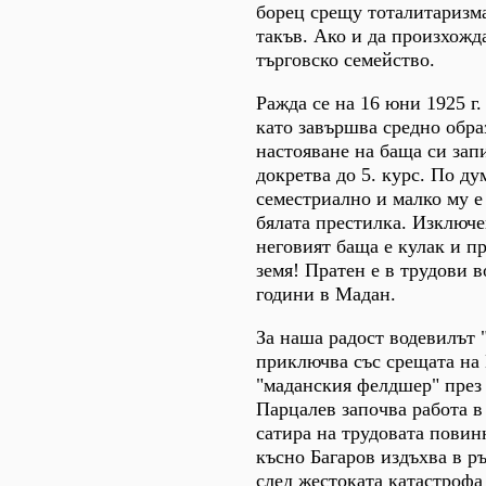
борец срещу тоталитаризма
такъв. Ако и да произхожд
търговско семейство.
Ражда се на 16 юни 1925 г.
като завършва средно обра
настояване на баща си зап
докретва до 5. курс. По д
семестриално и малко му е
бялата престилка. Изключе
неговият баща е кулак и п
земя! Пратен е в трудови 
години в Мадан.
За наша радост водевилът 
приключва със срещата на 
"маданския фелдшер" през 1
Парцалев започва работа в
сатира на трудовата повин
късно Багаров издъхва в р
след жестоката катастрофа