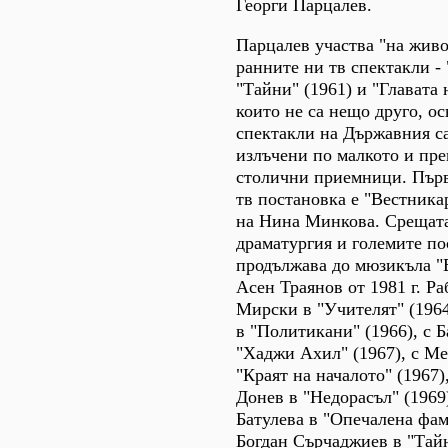
Георги Парцалев.
Парцалев участва "на живо
ранните ни тв спектакли -
"Тайни" (1961) и "Главата 
които не са нещо друго, о
спектакли на Държавния са
излъчени по малкото и пр
столични приемници. Първ
тв постановка е "Вестникар
на Нина Минкова. Срещата
драматургия и големите п
продължава до мюзикъла "
Асен Траянов от 1981 г. Ра
Мирски в "Учителят" (196
в "Политикани" (1966), с 
"Хаджи Ахил" (1967), с М
"Краят на началото" (1967)
Донев в "Недорасъл" (1969
Батулева в "Опечалена фам
Богдан Сърчаджиев в "Тайн