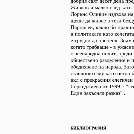
добрия свят десет дена пре
Живков и малко след като
Лорънс Оливие издъхва на 
щеше да живее в тези безд
Парцалев, какво би правил
в политиката като колегат
е трудно да преценя. Знам 
когато трябваше - в ужасн
с всенародна почит, преди
обществено разделение и 
обедняване на народа. Зато
съзнанието му като негов 
вкл с прекрасния елегичен
Серкеджиева от 1999 г. "Г
Един закъснял разказ"...
БИБЛИОГРАФИЯ