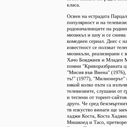
класа.
Освен на естрадата Парцал
популярност и на телевизия
родоначалниците на родния
мюзикъл и шоу и се снима 
комедиен сериал. Днес с н
известност се ползват тел
мюзикъли, реализирани с 
Хачо Бояджиев и Младен М
помни "Криворазбраната ц
"Мисия във Виена" (1976), 
тъ!" (1977), "Милионерът" 
някой колко пъти са излъч
телевизиите, слушани от 
и теглени от торент-сайто
друго. Че сред безсмъртни
тв изкуство винаги ще зае
хаджи Коста, Коста Хаджи
Мишкоед и Тасо, претворе