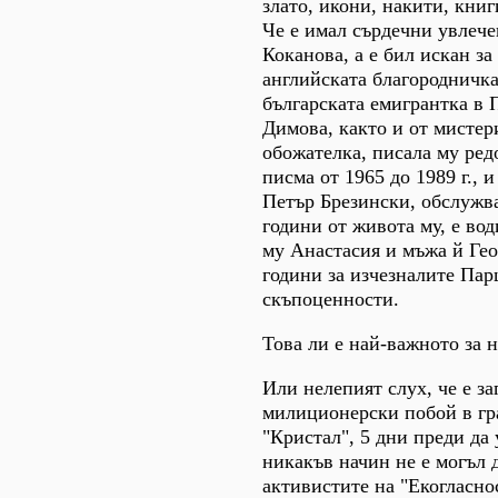
злато, икони, накити, кни
Че е имал сърдечни увлеч
Коканова, а е бил искан за
английската благородничк
българската емигрантка в
Димова, както и от мистер
обожателка, писала му ре
писма от 1965 до 1989 г., 
Петър Брезински, обслужва
години от живота му, е вод
му Анастасия и мъжа й Гео
години за изчезналите Пар
скъпоценности.
Това ли е най-важното за н
Или нелепият слух, че е за
милиционерски побой в гр
"Кристал", 5 дни преди да 
никакъв начин не е могъл 
активистите на "Екогласнос