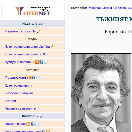
Настройки:
Разшири
Стесни
|
Уголеми
Ум
ТЪЖНИЯТ 
Издателство
Борислав Г
:.
Издателство LiterNet
Медии
:.
Електронно списание LiterNet
:.
Електронно списание БЕЛ
:.
Културни новини
Каталози
:.
По дати
:
март
:.
Електронни книги
:.
Раздели / Рубрики
:.
Автори
:.
Критика за авторите
Книжарници
:.
Книжен пазар
:.
Книгосвят: сравни цени