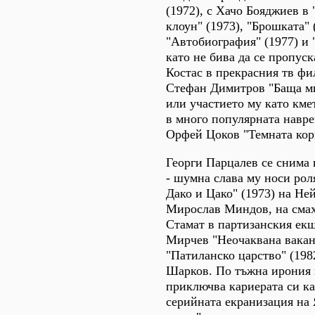
(1972), с Хачо Бояджиев в
клоун" (1973), "Брошката" 
"Автобиография" (1977) и 
като не бива да се пропуск
Костас в прекрасния тв ф
Стефан Димитров "Баща ми
или участието му като км
в много популярната навре
Орфей Цоков "Темната кори
Георги Парцалев се снима 
- шумна слава му носи рол
Дако и Цако" (1973) на Не
Мирослав Миндов, на сма
Стамат в партизанския ек
Мирчев "Неочаквана ваканц
"Патиланско царство" (198
Шарков. По тъжна ирония 
приключва кариерата си ка
серийната екранизация на