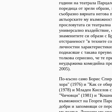
години на театрала Парцал
поредица от зрели образи,
съобразно вярната негова п
актьорските му възможнос
прословутата си театрална 
универсално въздействие, 
знаменитите си образи с Б
отстраненост "в техните с
личностни характеристики,
поднасяше с такава преуве
толкова сериозно, че те п
неудържима комедийна прел
2005).
По-късно само Борис Спир
хора" (1976) и "Как се оби
(1978) и Младен Киселов с 
"Чичовци" (1981) и "Кошни
възможност на Георги Парц
добри и запомнящи се пер
му театър. Личните ми сп