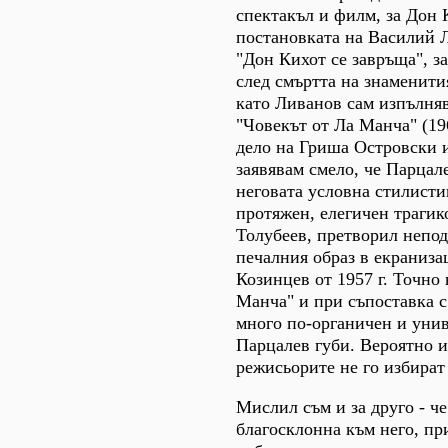
спектакъл и филм, за Дон
постановката на Василий Л
"Дон Кихот се завръща", з
след смъртта на знаменити
като Ливанов сам изпълняв
"Човекът от Ла Манча" (19
дело на Гриша Островски 
заявявам смело, че Парцал
неговата условна стилисти
протяжен, елегичен траги
Толубеев, претворил непо
печалния образ в екраниза
Козинцев от 1957 г. Точно 
Манча" и при съпоставка с
много по-органичен и унив
Парцалев губи. Вероятно и
режисьорите не го избират 
Мислил съм и за друго - че
благосклонна към него, пр