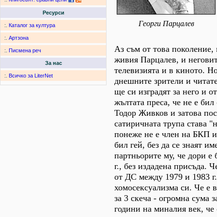
Ресурси
Георги Парцалев
:.
Каталог за култура
:.
Артзона
Аз съм от това поколение,
:.
Писмена реч
живия Парцалев, и неговит
За нас
телевизията и в киното. Н
:.
Всичко за LiterNet
днешните зрители и читате
ще си изградят за него и о
жълтата преса, че не е би
Тодор Живков и затова пос
сатиричната трупа става "н
понеже не е член на БКП и 
бил гей, без да се знаят им
партньорите му, че дори е 
г., без издадена присъда. Ч
от ДС между 1979 и 1983 г.
хомосексуализма си. Че е в
за 3 скеча - огромна сума з
години на миналия век, че