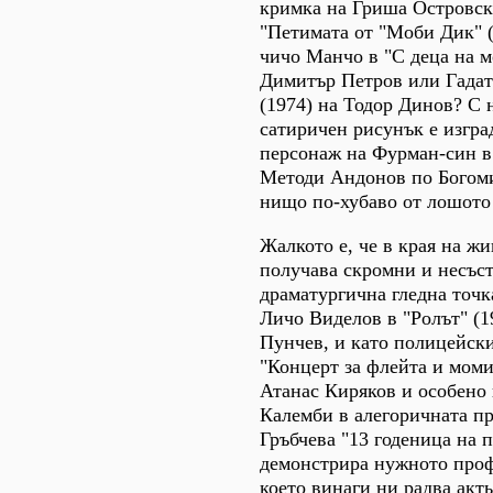
кримка на Гриша Островск
"Петимата от "Моби Дик" (
чичо Манчо в "С деца на м
Димитър Петров или Гадат
(1974) на Тодор Динов? С
сатиричен рисунък е изгра
персонаж на Фурман-син в
Методи Андонов по Богом
нищо по-хубаво от лошото 
Жалкото е, че в края на жи
получава скромни и несъс
драматургична гледна точка
Личо Виделов в "Ролът" (1
Пунчев, и като полицейски
"Концерт за флейта и моми
Атанас Киряков и особено 
Калемби в алегоричната п
Гръбчева "13 годеница на 
демонстрира нужното проф
което винаги ни радва акть