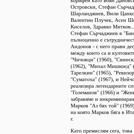
корифеи като Боян Дановс
Островски, Стефан Сърча
Шарланджиев, Вили Цанко
Валентин Плучек, Асен Ш
Киселов, Здравко Митков..
Стефан Сърчаджиев в "Баня
пълноценно е сътрудничес
Андонов - с него прави де
между които са и култовит
"Чичовци" (1960), "Свинс
(1962), "Михал Мишкоед" (
Тарелкин" (1965), "Ревизор
"Суматоха" (1967), и Нейч
реализира легендарните сп
"Големанов" (1966) и "Жени
забравяме и инкриминиран
Марков "Аз бях той" (1969
на която Марков бяга в Ит
г.
Като премислям сега, това