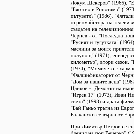
Локум Шекеров" (1966), "Е
"Бягство в Ропотамо" (1973
пътувате?" (1986), "Фаталн
първомайстора на телевиз
създател на телевизионния
Чернев - от "Последна нощ"
"Русият и гугутката" (1964
маслини за моите приятели
полунощ" (1971), епизод о
километър", втори сезон, 
(1974), "Момичето с хармо
"Фалшификаторът от Черни
"Дом за нашите деца" (198
Цанков - "Демонът на импе
"Игрек 17" (1973), Иван Ни
света" (1998) и двата филм
"Бай Ганьо тръгна из Европ
Балкански се върна от Евро
При Димитър Петров се с
бдения на поп Вечерко" (1