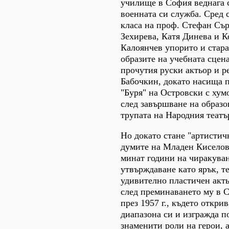
училище в София веднага 
военната си служба. Сред 
класа на проф. Стефан Съ
Зехирева, Катя Динева и К
Калоянчев упорито и стар
образите на учебната сцена
прочутия руски актьор и р
Бабочкин, докато насища 
"Буря" на Островски с хум
след завършване на образо
трупата на Народния театър
Но докато стане "артистич
думите на Младен Киселов
минат години на чиракува
утвърждаване като ярък, т
удивително пластичен акть
след преминаването му в 
през 1957 г., където открив
диапазона си и изгражда п
знаменити роли на герои, 