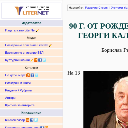
Настройки:
Разшири
Стесни
|
Уголеми
Ум
Издателство
90 Г. ОТ РОЖ
:.
Издателство LiterNet
ГЕОРГИ КА
Медии
:.
Електронно списание LiterNet
Борислав Г
:.
Електронно списание БЕЛ
:.
Културни новини
Каталози
На 13
:.
По дати
:
март
:.
Електронни книги
:.
Раздели / Рубрики
:.
Автори
:.
Критика за авторите
Книжарници
:.
Книжен пазар
:.
Книгосвят: сравни цени