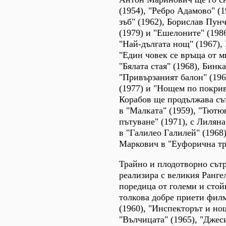
(1954), "Ребро Адамово" (1
зъб" (1962), Борислав Пунч
(1979) и "Ешелоните" (1986
"Най-дългата нощ" (1967)
"Един човек се връща от м
"Бялата стая" (1968), Бинк
"Привързаният балон" (196
(1977) и "Нощем по покрив
Корабов ще продължава съ
в "Малката" (1959), "Тютю
пътуване" (1971), с Лилян
в "Галилео Галилей" (1968)
Маркович в "Еуфорична тра
Трайно и плодотворно сът
реализира с великия Ранге
поредица от големи и стой
толкова добре приети филм
(1960), "Инспекторът и нощ
"Вълчицата" (1965), "Дже