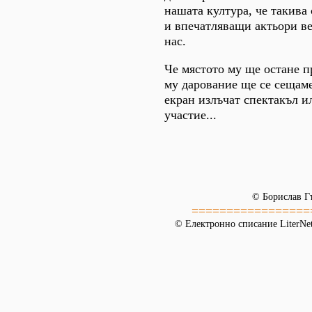
нашата култура, че такива
и впечатляващи актьори ве
нас.
Че мястото му ще остане п
му дарование ще се сещаме
екран излъчат спектакъл и
участие...
© Борислав Г
=================
© Електронно списание LiterNet