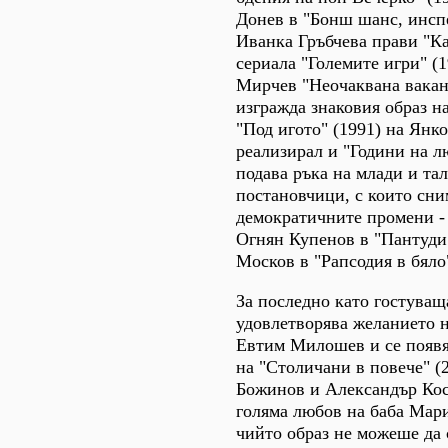
Донев в "Бонш шанс, инспе
Иванка Гръбчева прави "Ка
сериала "Големите игри" (1
Мирчев "Неочаквана вакан
изгражда знаковия образ н
"Под игото" (1991) на Янко
реализирал и "Години на лю
подава ръка на млади и та
постановчици, с които сни
демократичните промени -
Огнян Купенов в "Пантуди"
Москов в "Рапсодия в бяло"
За последно като гостуващ
удовлетворява желанието 
Евтим Милошев и се появя
на "Столичани в повече" (
Божинов и Александър Кос
голяма любов на баба Мар
чийто образ не можеше да 