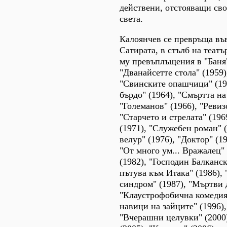
действени, отстояващи сво
света.
Калоянчев се превръща във
Сатирата, в стълб на театъ
му превъплъщения в "Баня"
"Дванайсетте стола" (1959)
"Свинските опашчици" (19
бърдо" (1964), "Смъртта на
"Големанов" (1966), "Ревиз
"Старчето и стрелата" (196
(1971), "Служебен роман" (
велур" (1976), "Доктор" (19
"От много ум... Вражалец" 
(1982), "Господин Балканск
пътува към Итака" (1986),
синдром" (1987), "Мъртви 
"Клаустрофобична комедия"
навици на зайците" (1996),
"Вчерашни целувки" (2000