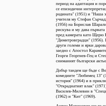
период на адаптация и по
се епизодични интерпретац
родината" (1951) и "Наша з
учителя му Стефан Сърчад
(1956) на Борислав Шарал
рискува и му дава първата
пред камерата като Щерю 
"Димитровградци" (1956). 
други големи и ярки дарова
заедно с Апостол Карамите
Георги Георгиев-Гец и Сте
сниманият български актьо
Добър тандем ще бъде с В
комедиите "Любимец 13" (
история" (1964) и в прикл
"Откраднатият влак" (1971)
Василев-Милевин в "Специ
(1962) и "Кит" (1969).
Антон Маринович ще го сн