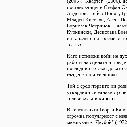
(2005), "Квартет" (2006), д
постановчиците Стефан С
Андонов, Нейчо Попов, Г
Младен Киселов, Асен Шо
Борислав Чакринов, Плам
Куркински, Десислава Бое
и в аналите на големите п
театър.
Като истински войн на ду
работи на сцената и пред 
последния си дъх, докато е
въздейства и се движи.
Той е сред първите ни род
утвърдили се еднакво усп
телевизията и киното.
В телевизията Георги Кало
огромна популярност с изя
мюзикъли - "Двубой" (1972