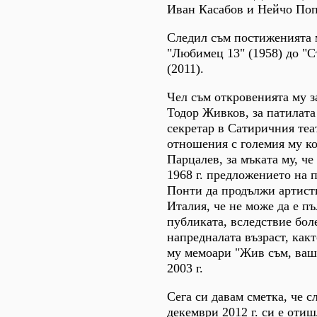
Иван Касабов и Нейчо Поп
Следил съм постиженията м
"Любимец 13" (1958) до "С
(2011).
Чел съм откровенията му з
Тодор Живков, за патилата
секретар в Сатиричния теа
отношения с големия му к
Парцалев, за мъката му, че
1968 г. предложението на 
Понти да продължи артист
Италия, че не може да е п
публиката, вследствие бол
напредналата възраст, как
му мемоари "Жив съм, ваш 
2003 г.
Сега си давам сметка, че с
декември 2012 г. си е отиш