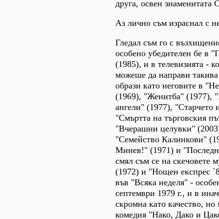
друга, освен знаменитата 
Аз лично съм израснал с н
Гледал съм го с възхищение
особено убедителен бе в "
(1985), и в телевизията - к
можеше да направи такива
образи като неговите в "Н
(1969), "Женитба" (1977), 
ангели" (1977), "Старчето и
"Смъртта на търговския пъ
"Вчерашни целувки" (2003)
"Семейство Калинкови" (19
Минев!" (1971) и "Последн
смял съм се на скечовете м
(1972) и "Нощен експрес `
във "Всяка неделя" - особе
септември 1979 г., и в ина
скромна като качество, но
комедия "Нако, Дако и Цак