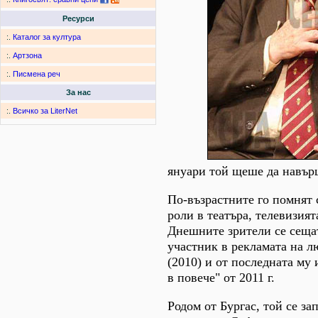
Ресурси
:.
Каталог за култура
:.
Артзона
:.
Писмена реч
За нас
:.
Всичко за LiterNet
януари той щеше да навър
По-възрастните го помнят 
роли в театъра, телевизият
Днешните зрители се сещат
участник в рекламата на л
(2010) и от последната му
в повече" от 2011 г.
Родом от Бургас, той се за