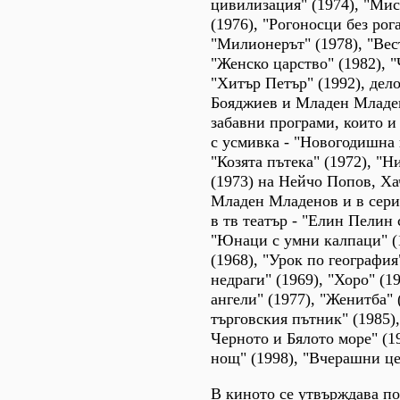
цивилизация" (1974), "Мис
(1976), "Рогоносци без рога
"Милионерът" (1978), "Вес
"Женско царство" (1982), "
"Хитър Петър" (1992), дело
Бояджиев и Младен Младе
забавни програми, които и
с усмивка - "Новогодишна 
"Козята пътека" (1972), "Н
(1973) на Нейчо Попов, Х
Младен Младенов и в сери
в тв театър - "Елин Пелин 
"Юнаци с умни калпаци" (
(1968), "Урок по география
недраги" (1969), "Хоро" (1
ангели" (1977), "Женитба" 
търговския пътник" (1985)
Черното и Бялото море" (1
нощ" (1998), "Вчерашни це
В киното се утвърждава по