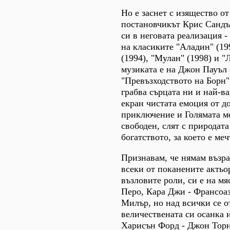
Но е заснет с изящество 
постановчикът Крис Сандъ
си в неговата реализация -
на класиките "Аладин" (19
(1994), "Мулан" (1998) и "
музиката е на Джон Пауъл 
"Превъзходството на Борн"
грабва сърцата ни и най-в
екран чистата емоция от д
приключение и Голямата ме
свободен, слят с природат
богатството, за което е меч
Признавам, че нямам възра
всеки от поканените актьор
възловите роли, си е на мя
Перо, Кара Джи - Франсоаз
Милър, но над всички се о
величествената си осанка и
Харисън Форд - Джон Торн