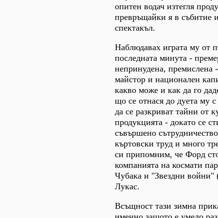
опитен водач изтегля проду
превръщайки я в събитие и
спектакъл.
Наблюдавах играта му от п
последната минута - преме
непринудена, премислена -
майстор и национален капи
какво може и как да го дад
що се отнася до дуета му с
да се разкриват тайни от к
продукцията - докато се ст
съвършено сътрудничество,
къртовски труд и много тр
си припомним, че Форд ст
компанията на космати пар
Чубака и "Звездни войни"
Лукас.
Всъщност тази зимна прик
именно защото е умело раз