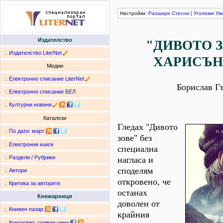
Настройки:
Разшири
Стесни
|
Уголеми
Ум
Издателство
"ДИВОТО З
:.
Издателство LiterNet
ХАРИСЪН
Медии
:.
Електронно списание LiterNet
Борислав Г
:.
Електронно списание БЕЛ
:.
Културни новини
Каталози
Гледах "Дивото
:.
По дати
:
март
зове" без
:.
Електронни книги
специална
:.
Раздели / Рубрики
нагласа и
споделям
:.
Автори
откровено, че
:.
Критика за авторите
останах
Книжарници
доволен от
:.
Книжен пазар
крайния
:.
Книгосвят: сравни цени