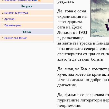
резултат.
Ресурси
Да, това е осма
:.
Каталог за култура
екранизация на
:.
Артзона
легендарната
:.
Писмена реч
сага на Джек
Лондон от 1903
За нас
г., разказваща
:.
Всичко за LiterNet
за златната треска в Канада
и за великата северна епоп
авантюристи от цял свят п
злато и да станат богати.
Да, зная, че Бък е компют
куче, зад което се крие ак
и че изглежда по-добре на 
движение.
Да, филмът се различава от
пуританите литератори вер
неприемлив.