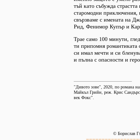
тъй като събужда страстта
старомодни приключения, 
свързваме с имената на Д
Рид, Фенимор Купър и Кар
Трае само 100 минути, глед
ти припомня романтиката о
си имал мечти и си бленува
и пълна с опасности и гер
"Дивото зове", 2020, по романа н
Майкъл Грийн, реж. Крис Сандърс
век Фокс".
© Борислав Г
=================