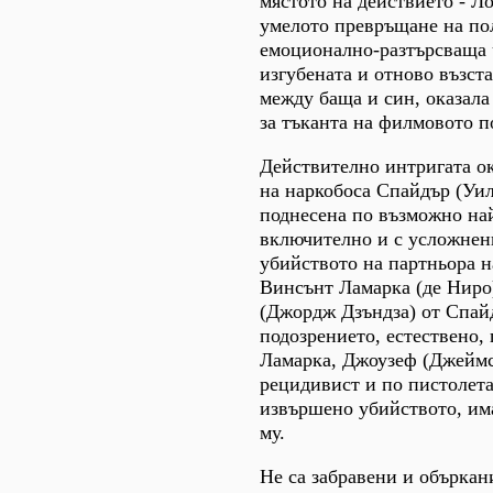
мястото на действието - Ло
умелото превръщане на по
емоционално-разтърсваща 
изгубената и отново възст
между баща и син, оказала
за тъканта на филмовото п
Действително интригата о
на наркобоса Спайдър (Уи
поднесена по възможно на
включително и с усложнен
убийството на партньора н
Винсънт Ламарка (де Ниро
(Джордж Дзъндза) от Спай
подозрението, естествено, 
Ламарка, Джоузеф (Джеймс
рецидивист и по пистолета,
извършено убийството, има
му.
Не са забравени и обърка