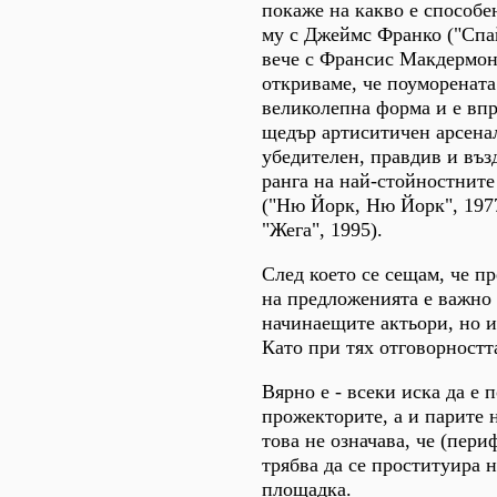
покаже на какво е способен
му с Джеймс Франко ("Спа
вече с Франсис Макдермонд
откриваме, че поуморената
великолепна форма и е впр
щедър артиситичен арсенал
убедителен, правдив и въз
ранга на най-стойностните
("Ню Йорк, Ню Йорк", 1977
"Жега", 1995).
След което се сещам, че п
на предложенията е важно 
начинаещите актьори, но и
Като при тях отговорностт
Вярно е - всеки иска да е 
прожекторите, а и парите н
това не означава, че (пер
трябва да се проституира 
площадка.