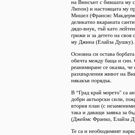
на Винсънт с бившата му 
Липон) и настоящата му пр
Мишел (Франсис Макдермо
деликатно вкараната сант
дядо-внук, тъй като лейтен
грижи и за детето на своя 
му Джина (Елайза Душку).
Основна си остава борбата
обичта между баща и син. 
реанимиране се оказва, че
разхвърления живот на Ви
някакъв порядък.
В “Град край морето" са а
добри актьорски сили, по
втория план (с незаменим
така и даващи заявка за б
(Джеймс Франко, Елайза Д
Те са и необходимият нарк