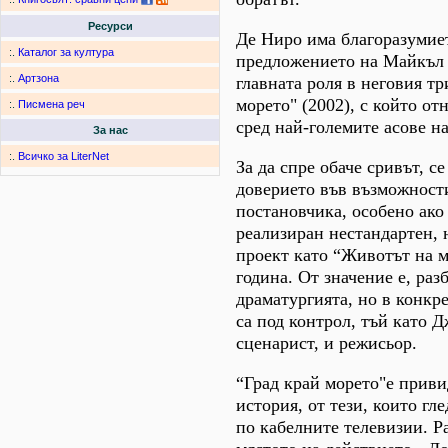
Ресурси
Де Ниро има благоразумие
:.
Каталог за култура
предложението на Майкъл
:.
Артзона
главната роля в неговия тр
морето" (2002), с който отн
:.
Писмена реч
сред най-големите асове н
За нас
:.
Всичко за LiterNet
За да спре обаче сривът, се
доверието във възможност
постановчика, особено ако 
реализиран нестандартен, 
проект като “Животът на м
година. От значение е, раз
драматургията, но в конкр
са под контрол, тъй като Д
сценарист, и режисьор.
“Град край морето"е прив
история, от тези, които гл
по кабелните телевизии. Ра