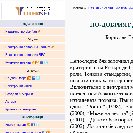
Настройки:
Разшири
Стесни
|
Уголеми
Ум
ПО-ДОБРИЯТ 
Издателство
:.
Издателство LiterNet
Борислав Г
Медии
:.
Електронно списание LiterNet
:.
Електронно списание БЕЛ
Напоследък бях започнал д
:.
Културни новини
критериите на Робърт де Н
Каталози
роли. Толкова стандартни,
:.
По дати
:
март
познати станаха интерпрет
Включително с дежурния 
:.
Електронни книги
поглед, неизбежните тиков
:.
Раздели / Рубрики
изтощената походка. Пък 
:.
Автори
едни - “Ронин" (1998), “За
:.
Критика за авторите
(2000), “Мъже на честта" (
Книжарници
(2001)... Дъното безспорн
:.
Книжен пазар
(2002). Логично бе след то
обратът.
:.
Книгосвят: сравни цени