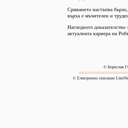
Сриването настъпва бързо,
върха е мъчителен и труде
Нагледното доказателство з
актуалната кариера на Роб
© Борислав Г
=================
© Електронно списание LiterNet