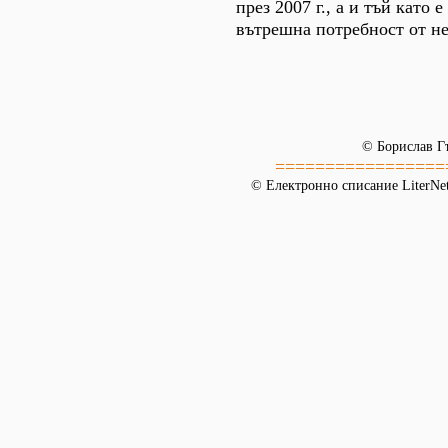
през 2007 г., а и тъй като 
вътрешна потребност от не
© Борислав Г
=================
© Електронно списание LiterNet