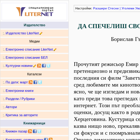
Настройки:
Разшири
Стесни
|
Уголеми
Ум
ДА СПЕЧЕЛИШ СВ
Издателство
:.
Издателство LiterNet
Борислав Г
Медии
:.
Електронно списание LiterNet
:.
Електронно списание БЕЛ
Прочутият режисьор Емир 
:.
Културни новини
претенциозно и предизвик
Каталози
последния си филм "Заветъ
:.
По дати
:
март
сред любимите ми кинотво
ясно, че ще изгледам и нов
:.
Електронни книги
като преди това прегледах 
:.
Раздели / Рубрики
интернет. Този път преобл
:.
Автори
оценки, досущ както в род
:.
Критика за авторите
Херцеговина. Кустурица се
Книжарници
казва нищо ново, прекаля
:.
Книжен пазар
си фокуси и с поомръзнали
Отново демонстрира копне
:.
Книгосвят: сравни цени