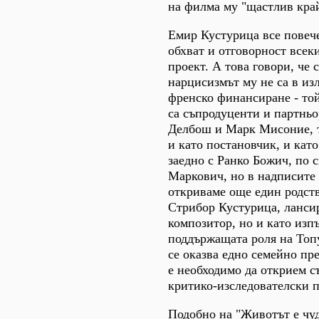
на филма му "щастлив кра
Емир Кустурица все повече
обхват и отговорност всек
проект. А това говори, че 
нарцисизмът му не са в из
френско финансиране - то
са съпродуценти и партнь
Делбош и Марк Мисоние, т
и като постановчик, и като
заедно с Ранко Божич, по 
Маркович, но в надписите 
откриваме още един родств
Стрибор Кустурица, лансир
композитор, но и като изп
поддържащата роля на Топу
се оказва едно семейно пре
е необходимо да открием с
критико-изследователски п
Подобно на "Животът е чуд