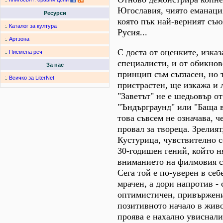
Югославия, чиято еманация
Ресурси
която пък най-верният съю
:.
Каталог за култура
Русия...
:.
Артзона
С доста от оценките, изказ
:.
Писмена реч
специалисти, и от обикнов
За нас
принцип съм съгласен, но 
:.
Всичко за LiterNet
пристрастен, ще изкажа и 
"Заветът" не е шедьовър от
"Ъндърграунд" или "Баща 
това съвсем не означава, ч
провал за твореца. Зрелият
Кустурица, чувствително с
30-годишен гений, който н
вниманието на филмовия св
Сега той е по-уверен в себ
мрачен, а дори напротив - 
оптимистичен, привържени
позитивното начало в живо
проява е нахално увиснал