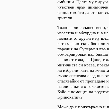
амбиции. Целта му е друга 
чувствен, ярък, динамиче
филм, с който да стопли с
зрители.
Толкова ли е съществено, ч
известна и абсурдна и в не
познати от другите му ше
като мафиотския бос или 
пародия на Супермен във в
бомбардировки над бивша
какво от това, че Цане, тр
митичната си крава, прека
на избраничката на живота
сърце спечелва след низ о
спасявайки от пропадане и
извличайки я от оковите н
Байо с помощта на родстве
Кривокапич?
Може да е поизтъркано и н