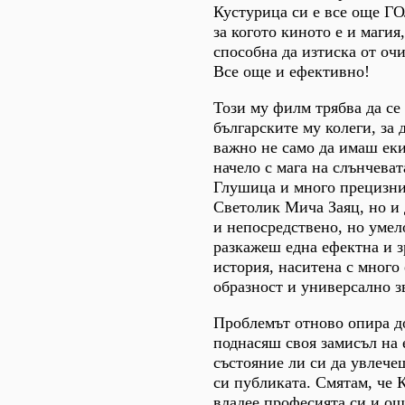
Кустурица си е все още 
за когото киното е и магия
способна да изтиска от оч
Все още и ефективно!
Този му филм трябва да се 
българските му колеги, за 
важно не само да имаш ек
начело с мага на слънчева
Глушица и много прецизн
Светолик Мича Заяц, но и
и непосредствено, но умел
разкажеш една ефектна и 
история, наситена с много
образност и универсално з
Проблемът отново опира д
поднасяш своя замисъл на 
състояние ли си да увлече
си публиката. Смятам, че 
владее професията си и ощ