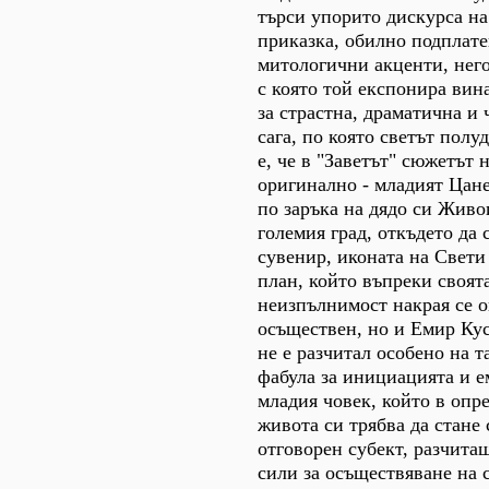
търси упорито дискурса на
приказка, обилно подплате
митологични акценти, него
с която той експонира вин
за страстна, драматична и
сага, по която светът полу
е, че в "Заветът" сюжетът 
оригинално - младият Цане
по заръка на дядо си Жив
големия град, откъдето да 
сувенир, иконата на Свети
план, който въпреки своят
неизпълнимост накрая се о
осъществен, но и Емир Кус
не е разчитал особено на т
фабула за инициацията и 
младия човек, който в опр
живота си трябва да стане
отговорен субект, разчита
сили за осъществяване на 