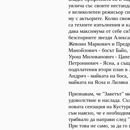
увлича със своите нестанд
е великолепен режисьор си
му с актьорите. Колко све
са техните изпълнения и к
дава максимума от себе си!
безспорните звезди Алекса
Жевоин Маркович и Пред
Манойлович - босът Байо, 
Урош Милованович - Цане
Петрониевич - Ясна, а същ
подплатения втори план в
Андрич - майката на боса,
майката на Ясна и Лиляна 
Признавам, че "Заветът" м
удоволствие и наслада. Съз
новата сензация на Кустур
съм наясно, че е необходи
трябвало да направи след 
При това не само, за да го