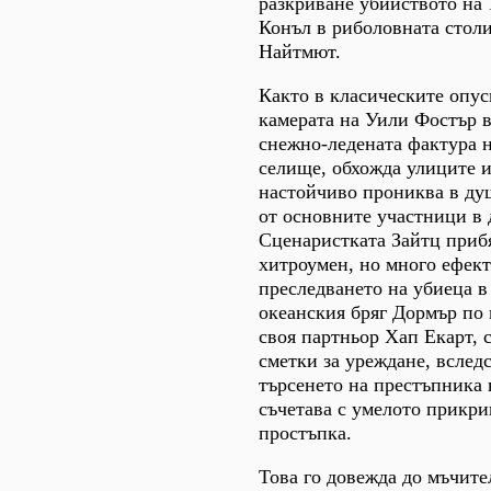
разкриване убийството на
Конъл в риболовната столи
Найтмют.
Както в класическите опус
камерата на Уили Фостър 
снежно-ледената фактура н
селище, обхожда улиците 
настойчиво прониква в ду
от основните участници в 
Сценаристката Зайтц приб
хитроумен, но много ефект
преследването на убиеца в
океанския бряг Дормър по
своя партньор Хап Екарт, с
сметки за уреждане, вследс
търсенето на престъпника 
съчетава с умелото прикри
простъпка.
Това го довежда до мъчите