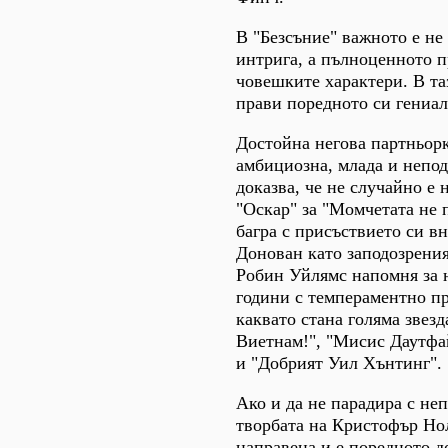
В "Безсъние" важното е не
интрига, а пълноценното п
човешките характери. В та
прави поредното си гениа
Достойна негова партньор
амбициозна, млада и непод
доказва, че не случайно е 
"Оскар" за "Момчетата не 
багра с присъствието си в
Донован като заподозрения
Робин Уйлямс напомня за 
години с темпераментно пр
каквато стана голяма звезд
Виетнам!", "Мисис Даутфа
и "Добрият Уил Хънтинг".
Ако и да не парадира с не
творбата на Кристофър Но
направена и е поредното д