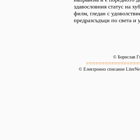
здавословния статус на ху
филм, гледан с удоволствие
предразсъдъци по света и у
© Борислав Г
=================
© Електронно списание LiterNet