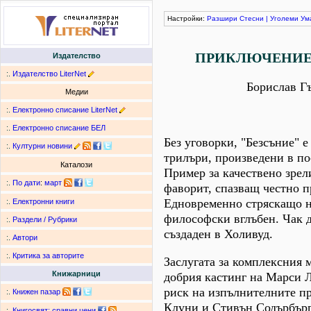
Настройки:
Разшири
Стесни
|
Уголеми
Ум
ПРИКЛЮЧЕНИЕ 
Издателство
:.
Издателство LiterNet
Борислав Г
Медии
:.
Електронно списание LiterNet
:.
Електронно списание БЕЛ
Без уговорки, "Безсъние" е
:.
Културни новини
трилъри, произведени в по
Каталози
Пример за качествено зрел
:.
По дати
:
март
фаворит, спазващ честно п
Едновременно стряскащо н
:.
Електронни книги
философски вглъбен. Чак д
:.
Раздели / Рубрики
създаден в Холивуд.
:.
Автори
:.
Критика за авторите
Заслугата за комплексния 
Книжарници
добрия кастинг на Марси 
риск на изпълнителните 
:.
Книжен пазар
Клуни и Стивън Содърбърг
:.
Книгосвят: сравни цени