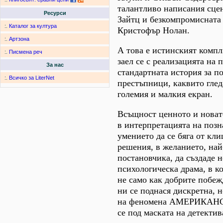
талантливо написания сце
Ресурси
Зайтц и безкомпромисната
:.
Каталог за култура
Кристофър Нолан.
:.
Артзона
А това е истинският компл
:.
Писмена реч
заел се с реализацията на
За нас
стандартната история за п
:.
Всичко за LiterNet
престъпници, каквито глед
големия и малкия екран.
Всъщност ценното и новат
в интерпретацията на позн
умението да се бяга от кл
решения, в желанието, най
постановчика, да създаде 
психологическа драма, в к
не само как добрите побеж
ни се поднася дискретна, 
на феномена АМЕРИКАН
се под маската на детекти