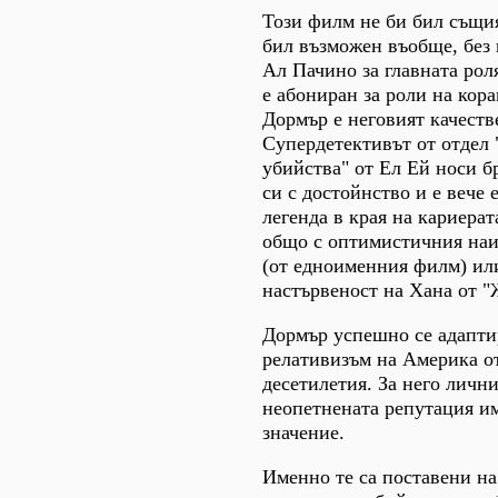
Този филм не би бил същия
бил възможен въобще, без
Ал Пачино за главната рол
е абониран за роли на кора
Дормър е неговият качеств
Супердетективът от отдел 
убийства" от Ел Ей носи б
си с достойнство и е вече 
легенда в края на кариера
общо с оптимистичния наи
(от едноименния филм) ил
настървеност на Хана от "
Дормър успешно се адапти
релативизъм на Америка о
десетилетия. За него лични
неопетнената репутация и
значение.
Именно те са поставени н