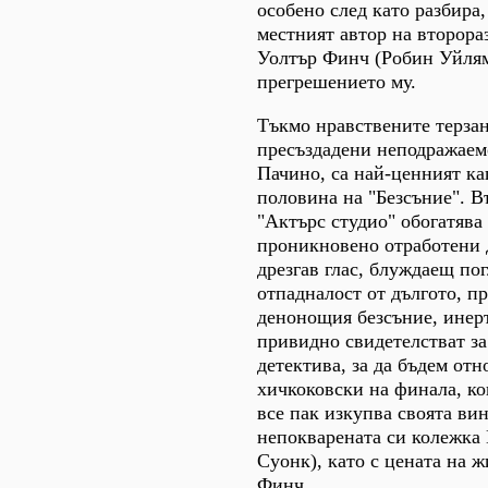
особено след като разбира,
местният автор на второр
Уолтър Финч (Робин Уйлямс
прегрешението му.
Тъкмо нравствените терза
пресъздадени неподражаем
Пачино, са най-ценният ка
половина на "Безсъние". В
"Актърс студио" обогатява
проникновено отработени 
дрезгав глас, блуждаещ по
отпадналост от дългото, п
денонощия безсъние, инерт
привидно свидетелстват за
детектива, за да бъдем от
хичкоковски на финала, к
все пак изкупва своята ви
непокварената си колежка
Суонк), като с цената на ж
Финч.