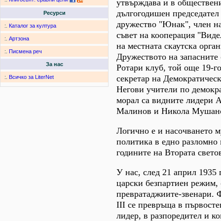
утвърждава и в обществен
дългогодишен председател
Ресурси
дружество "Юнак", член н
:.
Каталог за култура
съвет на кооперация "Виде
:.
Артзона
на местната скаутска орган
:.
Писмена реч
Дружеството на запасните
За нас
Ротари клуб, той още 19-го
секретар на Демократическ
:.
Всичко за LiterNet
Негови учители по демокр
морал са видните лидери 
Малинов и Никола Мушан
Логично е и насочването м
политика в едно разломно 
годините на Втората свето
У нас, след 21 април 1935 г
царски безпартиен режим,
превратаджиите-звенари. Ф
III се превръща в първост
лидер, в разпоредител и к