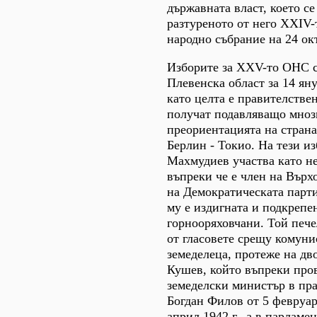
държавната власт, което с
разтуреното от него XXIV
народно събрание на 24 ок
Изборите за XXV-то ОНС с
Плевенска област за 14 ян
като целта е правителстве
получат подавляващо мноз
преориентацията на страна
Берлин - Токио. На тези и
Махмудиев участва като н
въпреки че е член на Върх
на Демократическата парт
му е издигната и подкрепе
горнооряховчани. Той печел
от гласовете срещу комуни
земеделеца, протеже на дв
Кушев, който въпреки пров
земеделски министър в пр
Богдан Филов от 5 февруари
април 1942 г., а в парламен