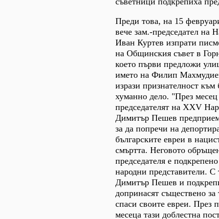
съветници подкрепиха пре
Преди това, на 15 февруар
вече зам.-председател на 
Иван Куртев изпрати писм
на Общинския съвет в Гор
което първи предложи улиц
името на Филип Махмудиев,
изрази признателност към 
хуманно дело. "През месец 
председателят на XXV Нар
Димитър Пешев предприема
за да попречи на депортир
българските евреи в нацис
смъртта. Неговото обръще
председателя е подкрепено
народни представители. С 
Димитър Пешев и подкрепи
допринасят съществено за 
спаси своите евреи. През 
месеца тази доблестна пост