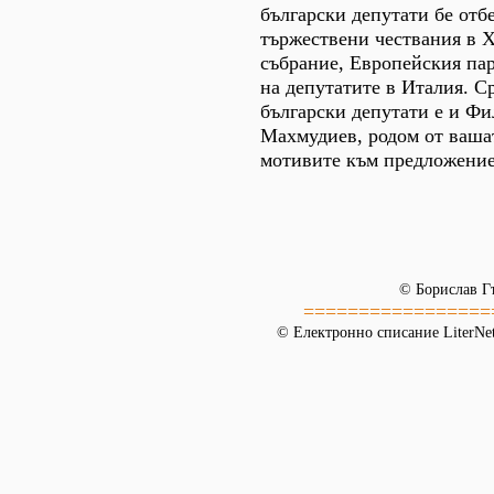
български депутати бе отб
тържествени чествания в 
събрание, Европейския па
на депутатите в Италия. С
български депутати е и Ф
Махмудиев, родом от ваша
мотивите към предложениет
© Борислав Г
=================
© Електронно списание LiterNet