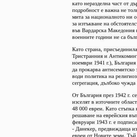
като неразделна част от дъ
подробност е важна не тол
мита за националното ни о
за изтъкване на обстоятелс
във Вардарска Македония 
военните години не са бъл
Като страна, присъединила
Тристранния и Антикоминт
ноември 1941 г.), Българи
да прокарва антисемитско 
води политика на религиоз
сегрегация, дълбоко чужда
От България през 1942 г. с
изселят в източните облас
48 000 евреи. Като стъпка
решаване на еврейския въп
февруари 1943 г. е подпис
- Данекер, предвиждаща из
евреи от Новите земи. Тъй