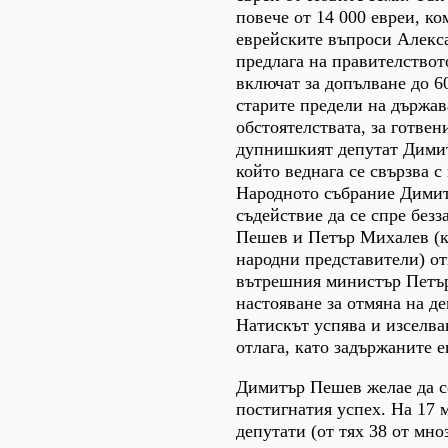
повече от 14 000 евреи, ко
еврейските въпроси Алекс
предлага на правителството
включат за допълване до 6
старите предели на държав
обстоятелствата, за готвен
дупнишкият депутат Дими
който веднага се свързва с
Народното събрание Дими
съдействие да се спре безз
Пешев и Петър Михалев (
народни представители) о
вътрешния министър Петър
настояване за отмяна на д
Натискът успява и изселва
отлага, като задържаните е
Димитър Пешев желае да с
постигнатия успех. На 17 м
депутати (от тях 38 от мно