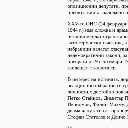
опозиционни депутати, пр
препятствията, наложени о
XXV-то ОНС (24 февруари 
1944 г.) има сложна и драм
неговия мандат страната в
като германски съюзник, а
избраници налагат гласува
недемократични закони, за
преврата на 9 септември 1
заплащат с живота си.
В интерес на истината, дор
реакционно събрание се с
личности с достойно повед
Петко Стайнов, Димитър 
Икономов, Филип Махмудие
двама депутати от горноор
Стефан Стателов и Дончо 