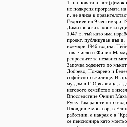
1" на новата власт (Демок
не подкрепя програмата на
г., не влиза в правителств
Георгиев на 9 септември 19
Димитровската конституци
1947 г., тъй като има изра
проект, публикуван във в. 
ноември 1946 година. Нейн
това число и Филип Махму
репресиите за независимот
Започва ходенето по мъките
Добрево, Ножарево и Белен
софийското жилище. Изпр
му дом в Г. Оряховица, а д
неговото семейство е изсе
Впоследствие Филип Махм
Русе. Там работи като вод
Пловдив е монтьор, в Елин
работник, а накрая е в "К
се пенсионира като монтьо