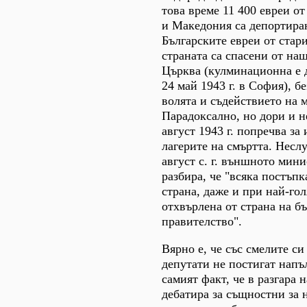
това време 11 400 евреи о
и Македония са депортира
Българските евреи от стар
страната са спасени от на
Църква (кулминационна е 
24 май 1943 г. в София), бе
волята и съдействието на 
Парадоксално, но дори и н
август 1943 г. попречва за
лагерите на смъртта. Несл
август с. г. външното мин
разбира, че "всяка постъпк
страна, даже и при най-го
отхвърлена от страна на б
правителство".
Вярно е, че със смелите си
депутати не постигат напъ
самият факт, че в разгара н
дебатира за същностни за