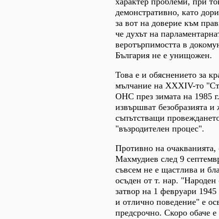
характер проблеми, при то
демонстративно, като дори
за вот на доверие към прав
че духът на парламентарна
веротърпимостта в докому
България не е унищожен.
Това е и обяснението за к
мълчание на XXXIV-то "Ст
ОНС през зимата на 1985 г.
извършват безобразията и 
съпътстващи провеждането 
"възродителен процес".
Противно на очакванията,
Махмудиев след 9 септемв
съвсем не е щастлива и бл
осъден от т. нар. "Народен
затвор на 1 февруари 1945 
и отлично поведение" е ос
предсрочно. Скоро обаче е