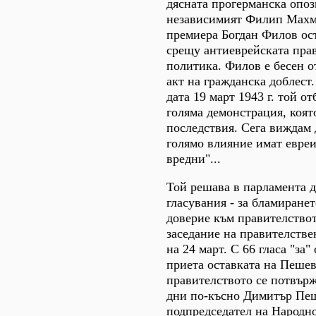
дясната прогерманска опоз
независимият Филип Махм
премиера Богдан Филов ос
срещу антиеврейската пра
политика. Филов е бесен о
акт на гражданска доблест.
дата 19 март 1943 г. той от
голяма демонстрация, коят
последствия. Сега виждам
голямо влияние имат евреи
вредни"...
Той решава в парламента д
гласувания - за бламиране
доверие към правителствот
заседание на правителстве
на 24 март. С 66 гласа "за"
приета оставката на Пешев
правителството се потвър
дни по-късно Димитър Пеш
подпредседател на Народно