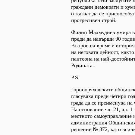
република тачи заслугите 
граждани демократи и хум
отказват да се приспособя
прогресивен строй.
Филип Махмудиев умира в
преди да навърши 90 годин
Въпрос на време е историч
на неговата дейност, какт
пантеона на най-достойнит
Родината..
P.S.
Горнооряховските общинс
гласуваха преди четири го
града да се преименува н
На основание чл. 21, ал. 1 
местното самоуправление 
администрация Общинския 
решение № 872, като всич