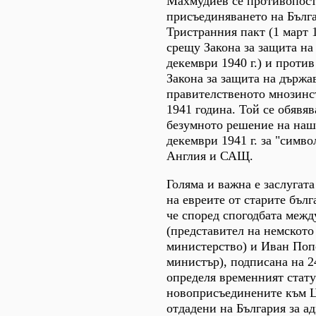
Махмудиев се противопост
присъединяването на Бълг
Тристранния пакт (1 март 1
срещу Закона за защита на
декември 1940 г.) и проти
Закона за защита на държа
правителственото мнозинс
1941 година. Той се обявяв
безумното решение на наш
декември 1941 г. за "симв
Англия и САЩ.
Голяма и важна е заслугата
на евреите от старите бълг
че според спогодбата межд
(представител на немскот
министерство) и Иван Поп
министър), подписана на 24
определя временният стату
новоприсъединените към Ц
отдадени на България за а