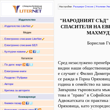
Настройки:
Разшири
Стесни
|
Уголеми
Ум
"НАРОДНИЯТ СЪД"
Издателство
СПАСИТЕЛЯ НА ЕВ
:.
Издателство LiterNet
МАХМУД
Медии
:.
Електронно списание LiterNet
Борислав Г
:.
Електронно списание БЕЛ
:.
Културни новини
Каталози
Сред незаслужено пренебр
:.
По дати
:
март
видни наши общественици
:.
Електронни книги
е случаят с Филип Димитр
:.
Раздели / Рубрики
се ражда в Горна Оряховиц
година в семейство на зан
:.
Автори
Завършва търновската мъж
:.
Критика за авторите
това и "право" в Софийски
Книжарници
Адвокатската си практика 
:.
Книжен пазар
Оряховица, като успоредно
:.
Книгосвят: сравни цени