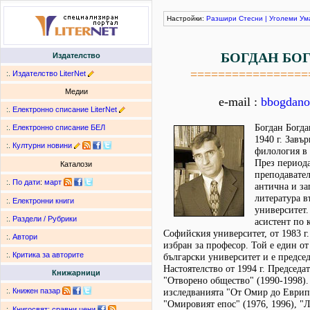
Настройки:
Разшири
Стесни
|
Уголеми
Ум
БОГДАН БО
Издателство
=================
:.
Издателство LiterNet
Медии
e-mail :
bbogdan
:.
Електронно списание LiterNet
Богдан Богда
:.
Електронно списание БЕЛ
1940 г. Завъ
:.
Културни новини
филология в
През периода
Каталози
преподавател
:.
По дати
:
март
антична и з
литература 
:.
Електронни книги
университет. 
:.
Раздели / Рубрики
асистент по 
Софийския университет, от 1983 г. 
:.
Автори
избран за професор. Той е един от
:.
Критика за авторите
български университет и е председ
Настоятелство от 1994 г. Председа
Книжарници
"Отворено общество" (1990-1998).
:.
Книжен пазар
изследванията "От Омир до Еврипи
"Омировият епос" (1976, 1996), "
:.
Книгосвят: сравни цени