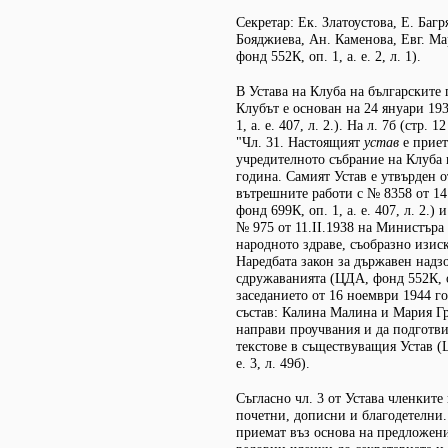
Секретар: Ек. Златоустова, Е. Багр
Бояджиева, Ан. Каменова, Евг. М
фонд 552К, оп. 1, а. е. 2, л. 1).
В Устава на Клуба на българските 
Клубът е основан на 24 януари 19
1, а. е. 407, л. 2.). На л. 7б (стр. 
"Чл. 31. Настоящият
устав
е приет
учредителното събрание на Клуба 
година. Самият Устав е утвърден 
вътрешните работи с № 8358 от 1
фонд 699К, оп. 1, а. е. 407, л. 2.)
№ 975 от 11.ІІ.1938 на Министъра
народното здраве, съобразно изиск
Наредбата закон за държавен надз
сдружаванията (ЦДА, фонд 552К, оп.
заседанието от 16 ноември 1944 г
състав: Калина Малина и Мария Гр
направи проучвания и да подготв
текстове в съществуващия Устав (Ц
е. 3, л. 49б).
Съгласно чл. 3 от Устава членките
почетни, дописни и благодетелни.
приемат въз основа на предложени