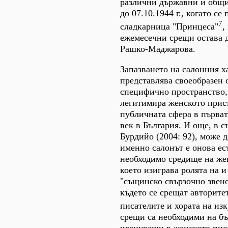
различни държавни и общ
до 07.10.1944 г., когато се
7
сладкарница "Принцеса"
,
ежемесечни срещи остава д
Рашко-Маджарова.
Запазването на салонния х
представлява своеобразен 
специфично пространство, 
легитимира женското прис
публичната сфера в първа
век в България. И още, в с
Бурдийо (2004: 92), може д
именно салонът е онова ес
необходимо средище на же
което изиграва ролята на и
"същинско свързочно звено
където се срещат авторитет
писателите и хората на из
срещи са необходими на бъ