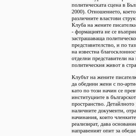
политическата сцена в Бъл
2000). Отношението, коет
различните властови струк
Клуба на жените писателки
- формацията не се възпри
застрашаваща политическо
представителство, и по та
на известна благосклоннос
отделни представители на 
политическия живот в стра
Клубът на жените писателк
да обедини жени с по-арт
като по този начин се прев
институциите в българско
пространство. Детайлното 
наличните документи, отр
начинания, които членкит
реализират, дава основание
направеният опит за обеди