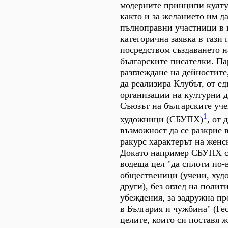
модерните принципи култу
както и за желанието им д
пълноправни участници в 
категорична заявка в тази 
посредством създаването н
българските писателки. П
разглеждане на дейностите
да реализира Клубът, от ед
организации на културни д
Съюзът на българските уче
1
художници (СБУПХ)
, от 
възможност да се разкрие 
ракурс характерът на женс
Докато например СБУПХ си
водеща цел "да сплоти по-
общественици (учени, худ
други), без оглед на полит
убеждения, за задружна пр
в България и чужбина" (Гео
целите, които си поставя 