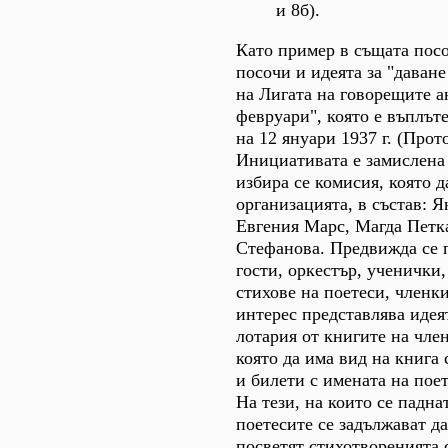
и 8б).
Като пример в същата посо
посочи и идеята за "даване
на Лигата на говорещите а
февруари", която е въплът
на 12 януари 1937 г. (Прот
Инициативата е замислена 
избира се комисия, която да
организацията, в състав: Я
Евгения Марс, Магда Петка
Стефанова. Предвижда се 
гости, оркестър, ученички,
стихове на поетеси, членк
интерес представлява идеят
лотария от книгите на член
която да има вид на книга
и билети с имената на пое
На тези, на които се падна
поетесите се задължават д
посветят стихотворенията 