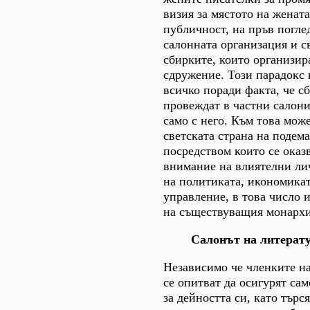
визия за мястото на жената
публичност, на пръв поглед
салонната организация и с
сбирките, които организир
сдружение. Този парадокс 
всичко поради факта, че с
провеждат в частни салони
само с него. Към това може
светската страна на подем
посредством които се оказ
внимание на влиятелни ли
на политиката, икономика
управление, в това число 
на съществуващия монархи
Салонът на литерат
Независимо че членките на
се опитват да осигурят сам
за дейността си, като търс