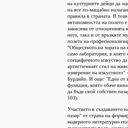
на културните дейци да оц
на все по-мащабно налаган
правила в страната. В тоз
автономността на полето 
зависима от отношенията к
него, така и от връзките м
полета на професионализир
"Обществото на хората на 
само лаборатория, в която 
специфичното изкуство да 
артистичният стил на живо
измерение на изкуството" 
Бурдийо. И още: "Една от
функции, която обаче винаг
да бъде свой собствен паза
103).
Участието в създаването н
пазар" от страна на форми
модерното литературно пол