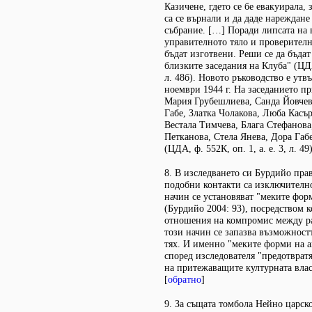
Казичене, гдето се бе евакуирала,
са се върнали и да даде нареждане
събрание. […] Поради липсата на 
управителното тяло и проверителн
бъдат изготвени. Реши се да бъдат
близките заседания на Клуба" (ЦДА,
л. 48б). Новото ръководство е ут
ноември 1944 г. На заседанието п
Мария Грубешлиева, Санда Йовчев
Габе, Златка Чолакова, Люба Касъ
Вестала Тимчева, Блага Стефанова
Петканова, Стела Янева, Дора Габ
(ЦДА, ф. 552К, оп. 1, а. е. 3, л. 49)
8. В изследването си Бурдийо пра
подобни контакти са изключително
начин се установяват "меките фор
(Бурдийо 2004: 93), посредством к
отношения на компромис между ра
този начин се запазва възможност
тях. И именно "меките форми на а
според изследователя "предотврат
на притежаващите културната влас
[
обратно
]
9. За същата томбола Нейно царск