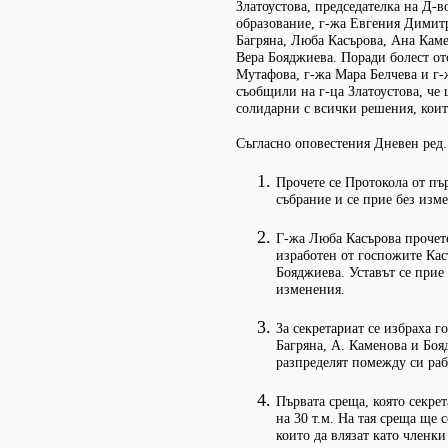
Златоустова, председателка на Д-в
образование, г-жа Евгения Димитр
Багряна, Люба Касърова, Ана Кам
Вера Бояджиева. Поради болест от
Мутафова, г-жа Мара Белчева и г-
съобщили на г-ца Златоустова, че 
солидарни с всички решения, коит
Съгласно оповестения Дневен ред.
Прочете се Протокола от пъ
събрание и се прие без изм
Г-жа Люба Касърова прочете
изработен от госпожите Кас
Бояджиева. Уставът се прие
изменения.
За секретариат се избраха г
Багряна, А. Каменова и Боя
разпределят помежду си рабо
Първата среща, която секрет
на 30 т.м. На тая среща ще 
които да влязат като членки