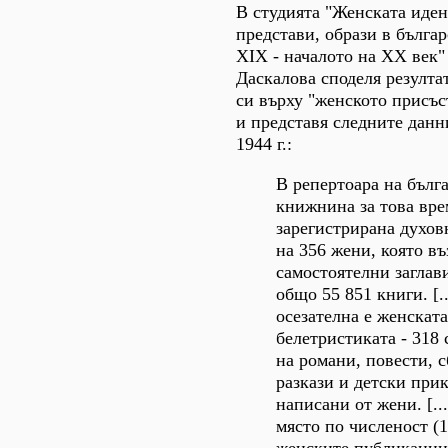
В студията "Женската иден
представи, образи в българ
ХІХ - началото на ХХ век
Даскалова споделя резулта
си върху "женското присъ
и представя следните данн
1944 г.:
В репертоара на бълг
книжнина за това вре
зарегистрирана духов
на 356 жени, която въ
самостоятелни заглав
общо 55 851 книги. [..
осезателна е женската
белетристиката - 318 
на романи, повести, 
разкази и детски прик
написани от жени. [..
място по численост (1