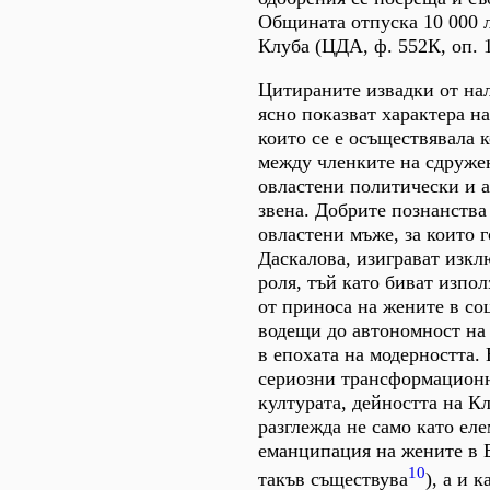
Общината отпуска 10 000 л
Клуба (ЦДА, ф. 552К, оп. 1, 
Цитираните извадки от на
ясно показват характера н
които се е осъществявала 
между членките на сдруже
овластени политически и 
звена. Добрите познанства
овластени мъже, за които 
Даскалова, изиграват изк
роля, тъй като биват изпол
от приноса на жените в со
водещи до автономност на
в епохата на модерността. 
сериозни трансформацион
културата, дейността на К
разглежда не само като еле
еманципация на жените в 
10
такъв съществува
), а и 