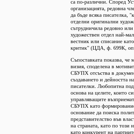
са по-различни. Според Ус
организацията, редовна чл
да бъде всяка писателка, "
отделни оригинални худож
сътрудничила редовно или
художествен отдел най-мал
вестник или списание като
критик" (ЦДА, ф. 699К, оп. 1
Съпоставката показва, че 
визия, споделена в мотивит
СБУПХ отсъства в докуме
създаването и дейността н
писателки. Любопитна подр
основа на целите, които си
управляващите възприемат
СБУПХ като формирование
основание да поиска поли
представителство във влас
на страната, като по този 
като конкурент на партиит