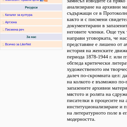
замисъл изводите са пряко
анализиране на архивни м
Ресурси
съдържащи се в Протоколн
:.
Каталог за култура
както и с писмени свидете
:.
Артзона
документирани в запазени
:.
Писмена реч
неговите членки. Още тук 
направи уговорката, че на
За нас
представяне е лишено от а
:.
Всичко за LiterNet
история на женските движе
периода 1878-1944 г. или п
обгледа критически литера
художественото им творчес
далеч по-скромната цел: д
на колкото е възможно по-
запазените архивни матери
мястото и ролята на сдруж
писателки в процесите на 
институционализиране и 
на литературното поле в е
модерността.