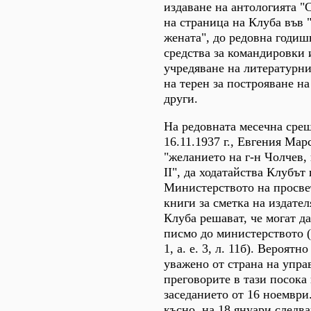
издаване на антологията "
на страница на Клуба във 
жената", до редовна годиш
средства за командировки 
учредяване на литературни
на терен за построяване на
други.
На редовната месечна срещ
16.11.1937 г., Евгения Мар
"желанието на г-н Чолчев,
ІІ", да ходатайства Клубът
Министерството на просвет
книги за сметка на издател
Клуба решават, че могат да
писмо до министерството (
1, а. е. 3, л. 11б). Вероятн
уважено от страна на упра
преговорите в тази посока
заседанието от 16 ноември
късно, на 18 януари следв