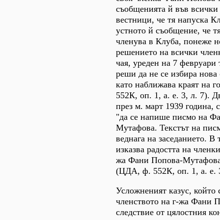
съобщенията й във всички
вестници, че тя напуска К
устното й съобщение, че тя
членува в Клуба, понеже не
решението на всички членк
чая, уреден на 7 февруари 
реши да не се избира нова 
като наближава краят на г
552К, оп. 1, а. е. 3, л. 7).
през м. март 1939 година, 
"да се напише писмо на Ф
Мутафова. Текстът на писм
веднага на заседанието. В 
изказва радостта на членки
жа Фани Попова-Мутафова 
(ЦДА, ф. 552К, оп. 1, а. е. 3
Усложненият казус, който 
членството на г-жа Фани 
следствие от цялостния ко