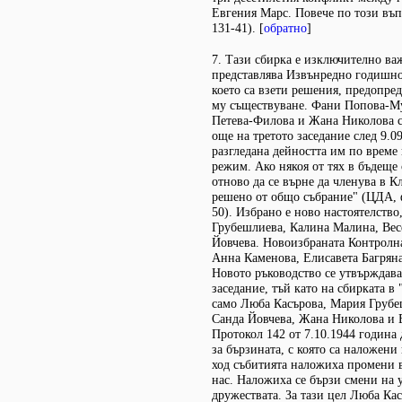
Евгения Марс. Повече по този въп
131-41). [
обратно
]
7. Тази сбирка е изключително важ
представлява Извънредно годишно
което са взети решения, предопр
му съществуване. Фани Попова-Му
Петева-Филова и Жана Николова с
още на третото заседание след 9.09.
разгледана дейността им по врем
режим. Ако някоя от тях в бъдеще
отново да се върне да членува в К
решено от общо събрание" (ЦДА, ф. 
50). Избрано е ново настоятелство
Грубешлиева, Калина Малина, Вес
Йовчева. Новоизбраната Контролна
Анна Каменова, Елисавета Багряна
Новото ръководство се утвърждава
заседание, тъй като на сбирката в
само Люба Касърова, Мария Грубе
Санда Йовчева, Жана Николова и 
Протокол 142 от 7.10.1944 година
за бързината, с която са наложени
ход събитията наложиха промени 
нас. Наложиха се бързи смени на 
дружествата. За тази цел Люба Кас