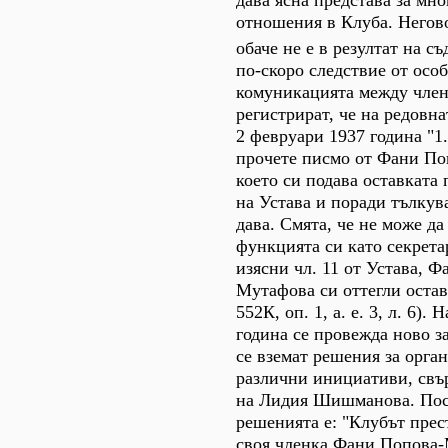
дава ясна представа за мн
отношения в Клуба. Негов
обаче не е в резултат на с
по-скоро следствие от осо
комуникацията между член
регистрират, че на редовн
2 февруари 1937 година "1
прочете писмо от Фани По
което си подава оставката
на Устава и поради тълкув
дава. Смята, че не може да
функцията си като секретар
изясни чл. 11 от Устава, 
Мутафова си оттегли остав
552К, оп. 1, а. е. 3, л. 6).
година се провежда ново за
се вземат решения за орга
различни инициативи, свъ
на Лидия Шишманова. Пос
решенията е: "Клубът прест
своя членка Фани Попова