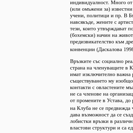
индивидуалност. Много от 
(или омъжени за) известни
учени, политици и пр. В Б
навсякъде, жените с артис
тези, които утвърждават п
(бохемски) начин на живот
предизвикателство към др
конвенции (Даскалова 1998
Връзките със социално ре
страна на членуващите в 
имат изключително важна 
съществуването му изобщо
контакти с овластените мъ
не са членове на организа
от промените в Устава, до
на Клуба не се предвижда 
дава възможност да се съз
лобистки връзки в различ
властови структури и са е