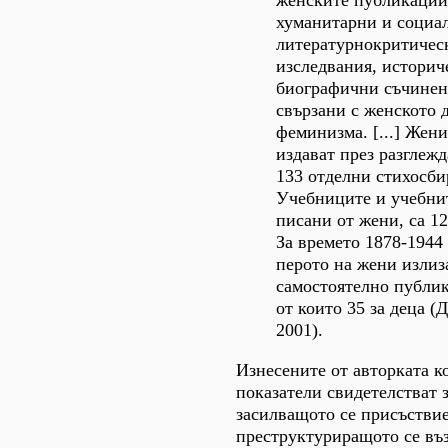
женските публикации
хуманитарни и социа
литературнокритичес
изследвания, историч
биографични съчинен
свързани с женското 
феминизма. [...] Жени
издават през разглеж
133 отделни стихосбир
Учебниците и учебнит
писани от жени, са 128
За времето 1878-1944 
перото на жени излиз
самостоятелно публи
от които 35 за деца (
2001).
Изнесените от авторката к
показатели свидетелстват з
засилващото се присъствие
преструктуриращото се въз