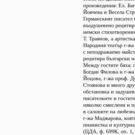
произведения: Ел. Ба
Йовчева и Весела Ст
Германският писател 
въодушевено рецитир
немски стихотворения
Т. Траянов, а артистка
Народния театър г-жа
с неподражаемо майс
рецитира български н
Между гостите бяха: 
Богдан Филова и г-жа
Йоцова, г-жа проф. Ду
Стоянова и много дру
обстановка и задушев
писателките и гостит
няколко смислени и п
в салоните на любезн
г-жа Маджарова, коят
пианистка и културна
(ЦДА, ф. 699К, оп. 1, а