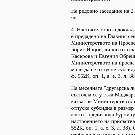
На редовно заседание на 2.1
че:
4. Настоятелството доклад
е предадено на Главния се
Министерството на Просвет
Борис Йоцов, лично от се
Касърова и Евгения Обреш
Министерството на просвет
моли да се отпусне субсид
ф. 552К, оп. 1, а. е. 3, л. 38
На месечната "другарска л
състояла се у г-жа Маджаро
казва, че Министерството 
отпуска субсидия в размер 
което "предизвика бурни 
настроението на присъств
552К, оп. 1, а. е. 3, л. 38)
одобрения се посреща и съ