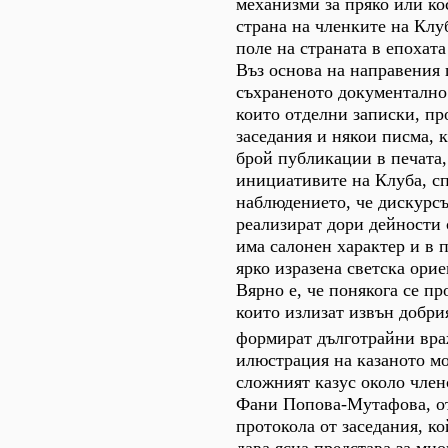
механизми за пряко или ко
страна на членките на Клу
поле на страната в епохата
Въз основа на направения 
съхраненото документално 
които отделни записки, пр
заседания и някои писма, 
брой публикации в печата
инициативите на Клуба, с
наблюдението, че дискурсът
реализират дори дейности 
има салонен характер и в п
ярко изразена светска орие
Вярно е, че понякога се пр
които излизат извън добрия
формират дълготрайни вр
илюстрация на казаното мо
сложният казус около член
Фани Попова-Мутафова, от
протокола от заседания, ко