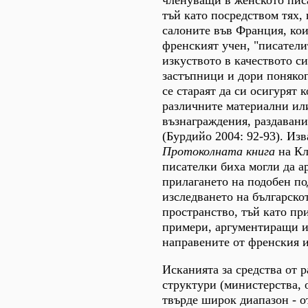
членуващи в женското пис
тъй като посредством тях, 
салоните във Франция, кои
френският учен, "писатели
изкуството в качеството си
застъпници и дори поняко
се стараят да си осигурят 
различните материални ил
възнаграждения, раздавани
(Бурдийо 2004: 92-93). Изв
Протоколната книга
на Кл
писателки биха могли да а
прилагането на подобен по
изследването на българско
пространство, тъй като пр
примери, аргументиращи и
направените от френския и
Исканията за средства от 
структури (министерства, 
твърде широк диапазон - о