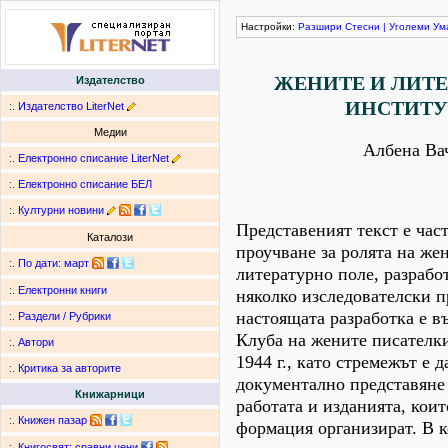
Настройки:
Разшири
Стесни
|
Уголеми
Ум
ЖЕНИТЕ И ЛИТЕ
Издателство
ИНСТИТ
:.
Издателство LiterNet
Медии
Албена Ва
:.
Електронно списание LiterNet
:.
Електронно списание БЕЛ
:.
Културни новини
Представеният текст е част
Каталози
проучване за ролята на же
:.
По дати
:
март
литературно поле, разрабо
:.
Електронни книги
няколко изследователски п
настоящата разработка е в
:.
Раздели / Рубрики
Клуба на жените писателки
:.
Автори
1944 г., като стремежът е д
:.
Критика за авторите
документално представяне
Книжарници
работата и изданията, коит
:.
Книжен пазар
формация организират. В к
:.
Книгосвят: сравни цени