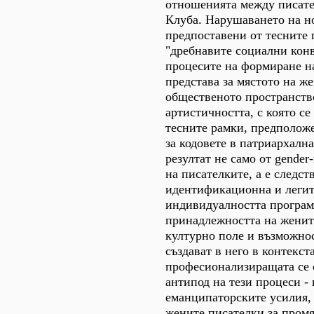
отношенията между писате
Клуба. Нарушаването на н
предпоставени от тесните 
"дребнавите социални конв
процесите на формиране н
представа за мястото на же
общественото пространство
артистичността, с която се
тесните рамки, предположе
за кодовете в патриархална
резултат не само от gende
на писателките, а е следст
идентификационна и леги
индивидуалността програма
принадлежността на женит
културно поле и възможнос
създават в него в контекст
професионализиращата се 
антипод на тези процеси -
еманципаторските усилия, 
жените писателки за промя