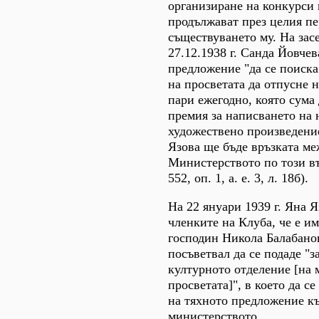
организиране на конкурси 
продължават през целия пе
съществуването му. На зас
27.12.1938 г. Санда Йовчев
предложение "да се поиск
на просветата да отпусне 
пари ежегодно, която сума 
премия за написването на 
художествено произведение
Язова ще бъде връзката ме
Министерството по този в
552, оп. 1, а. е. 3, л. 18б).
На 22 януари 1939 г. Яна Я
членките на Клуба, че е им
господин Никола Балабанов
посъветвал да се подаде "з
културното отделение [на 
просветата]", в което да с
на тяхното предложение к
министерството.