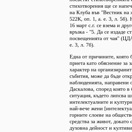
стихотворения ще се напеч
на Клуба във "Вестник на 
522К, оп. 1, а. е. 3, л. 5б)
16 март с.г. се взема и дру
връзка - "5. Да се издаде с
посвещенията от чая" (ЦДА,
е. 3, л. 7б).
Една от причините, която 
приета като обяснение за 
характер на организиранит
събития, може да бъде отк
наблюденията, направени 
Даскалова, според която в 
ситуация, където липсва ш
интелектуалните и културн
най-вече жени [интелектуа
горните слоеве на обществ
средства за живот, докато 
духовна дейност и култиви