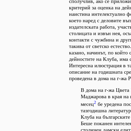
сполучлив, ако се прилож
критерий за оценка на дей
наистина интелектуално ф
което наред с деловите въп
издателската работа, участ
столицата и извън нея, ос
контакти с чужбина и други
такива от светско естество
казано, начинът, по който 
дейностите на Клуба, има 
Интересна илюстрация в та
описание на годишната ср
проведена в дома на г-жа
В дома на г-жа Цвета
Маджарова в края на 
2
месец
бе уредена по
тазгодишна литератур
Клуба на българските
Беше поканен интеле
столичен дамски елит