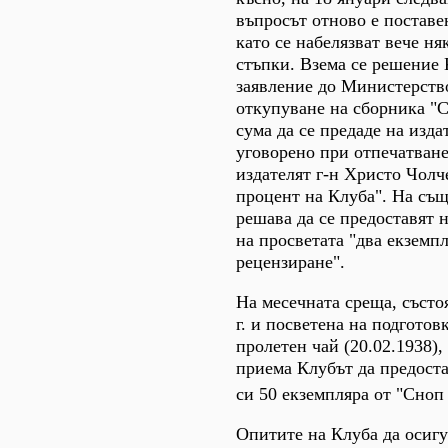
въпросът отново е поставе
като се набелязват вече н
стъпки. Взема се решение 
заявление до Министерство
откупуване на сборника "С
сума да се предаде на издат
уговорено при отпечатване
издателят г-н Христо Чолч
процент на Клуба". На същ
решава да се предоставят 
на просветата "два екземпл
рецензиране".
На месечната среща, състоя
г. и посветена на подготов
пролетен чай (20.02.1938),
приема Клубът да предоста
си 50 екземпляра от "Сноп 
Опитите на Клуба да осигу