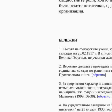
същностните роли, които и
българските писателки, сд
организация.
БЕЛЕЖКИ
1. Съюзът на българските учени, 
създаден на 25.02.1917 г. В списъ
Величко Георгиев, не участват жен
2. Вероятно срещата е проведена 
година, ако се съди по решенията 
Протоколната книга. [
обратно
]
3. За творческия характер и влиян
изтъкнати мъже и жени, изгражда
на нацията, вж. също и изследван
Малинова (1999: 36-38). [
обратно
]
4. На учредителното заседание на 
писателки" на 21 януари 1930 годи