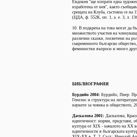
Евдокия "ще изпрати една художес
изработена от нея", както съобща
срещата на Клуба, състояла се на 
(ЦДА, ф. 552К, оп. 1, а. е. 3, л. 13б
10. В подкрепа на това могат да б
множеството участия на членуващ
различни сказки, посветени на рол
съвременното българско общество
феминистки въпроси и много друг
БИБЛИОГРАФИЯ
Бурдийо 2004:
Бурдийо, Пиер. Пр
Генезис и структура на литератур
науките за човека и обществото, 2
Даскалова 2001:
Даскалова, Крас
идентичност: норми, представи, о
култура от ХІХ - началото на ХХ в
идентичности в българската култу
XIX-XX в. Т. 2. Съст.: Николай А