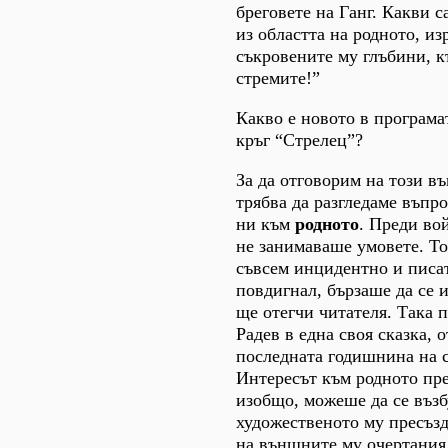
бреговете на Ганг. Какви с
из областта на родното, из
съкровените му глъбини, к
стремите!”
Какво е новото в програма
кръг “Стрелец”?
За да отговорим на този в
трябва да разгледаме въпр
ни към
родното
. Преди во
не занимаваше умовете. Т
съвсем инцидентно и писат
повдигнал, бързаше да се 
ще отегчи читателя. Така
Радев в една своя сказка, 
последната годишнина на 
Интересът към родното пре
изобщо, можеше да се възб
художественото му пресъзд
на външните му очертания.