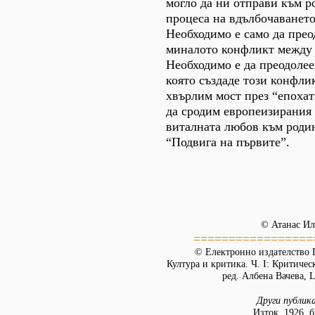
могло да ни отправи към 
процеса на вдълбочаването
Необходимо е само да прео
миналото конфликт между 
Необходимо е да преодолее
която създаде този конфли
хвърлим мост през “епохата
да сродим европеизирания 
виталната любов към родин
“Подвига на първите”.
© Атанас Ил
=================
© Електронно издателство L
Култура и критика. Ч. I: Критическ
ред. Албена Вачева, L
Други публик
Изток, 1926, б