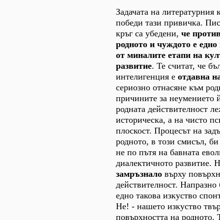
Задачата на литературния 
победи тази привичка. Пис
кръг са убедени,
че проти
родното и чуждото е едно
от миналите етапи на кул
развитие
. Те считат, че бъ
интелигенция е
отдавна н
сериозно отнасяне към род
причините за неумението й
родната действителност ле
историческа, а на чисто п
плоскост. Процесът на зад
родното, в този смисъл, би
не по пътя на бавната евол
диалектичното развитие. Н
замръзнало
върху повърхн
действителност. Напразно 
едно такова изкуство спон
Не! - нашето изкуство твър
повърхността на родното. 