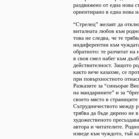
раздвижено от една нова ст
ориентирано в една нова н
“Стрелец” желаят да отклю
виталната любов към родно
това не следва, че те трябв
индиферентни към чуждата
обратното: те разчитат на
в своя смел набег към дъл
действителност. Защото ро
както вече казахме, се про
при повърхностното отнася
Разказите за “синьорае Ви
на мандарините” и за “бре
своето място в страниците
Сътрудничеството между р
трябва да бъде дирено не в
художественото пресъздаван
автора и читателите. Родно
изведе към чуждото, тъй к