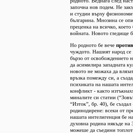
родното. Веднага след нас
започна нов подем. Не закъ
и студии върху физиономи
българина. Мнозина се опи
преценка на всичко, което
войната. Новото гледище б
Но родното бе вече
против
чуждото. Нашият народ се 
бързо от освобождението н
да асимилира западната ку
новото не можаха да вляза
връзка помежду си, а създ
психиката на нашата инте
конфликт - както изтъкнах
миналите си статии (“Зовъ
“Изток”, бр. 40), бе създа
родинодирене: всеки от пр
нашата интелигенция бе н
духовна родина някъде на 
можеше да съедини топлот