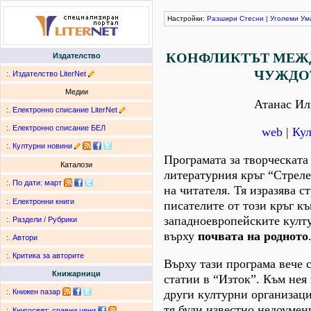
Настройки:
Разшири
Стесни
|
Уголеми
Ум
КОНФЛИКТЪТ МЕЖД
Издателство
ЧУЖДО
:.
Издателство LiterNet
Медии
Атанас Ил
:.
Електронно списание LiterNet
:.
Електронно списание БЕЛ
web
|
Кул
:.
Културни новини
Програмата за творческата
Каталози
литературния кръг “Стреле
:.
По дати
:
март
на читателя. Тя изразява с
:.
Електронни книги
писателите от този кръг къ
западноевропейските култ
:.
Раздели / Рубрики
върху
почвата на родното
:.
Автори
:.
Критика за авторите
Върху тази програма вече 
Книжарници
статии в “Изток”. Към нея
други културни организаци
:.
Книжен пазар
тя буди известно недоумен
:.
Книгосвят: сравни цени