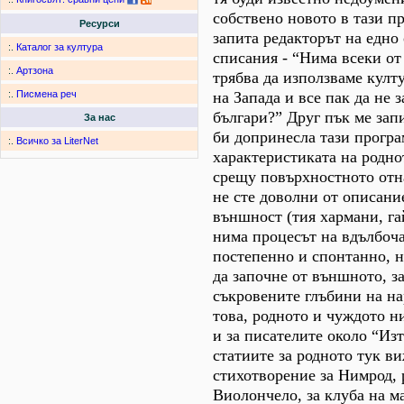
собствено новото в тази пр
Ресурси
запита редакторът на едно
:.
Каталог за култура
списания - “Нима всеки от 
:.
Артзона
трябва да използваме кул
на Запада и все пак да не 
:.
Писмена реч
българи?” Друг пък ме зап
За нас
би допринесла тази програ
:.
Всичко за LiterNet
характеристиката на родно
срещу повърхностното отн
не сте доволни от описани
външност (тия хармани, га
нима процесът на вдълбоча
постепенно и спонтанно, н
да започне от външното, за
съкровените глъбини на н
това, родното и чуждото н
и за писателите около “Из
статиите за родното тук в
стихотворение за Нимрод, 
Виолончело, за клуба на м