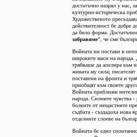
достатъчно назрял у нас, з
културно-историческа про
Художественото пресъздава
действителност бе добре д
да било форма. Достатъчно
забравяме
”, че сме българ
Войната ни постави в непо
широките маси на народа.
трябваше да апелира към н
живата му сила; писателят
поставени на фронта и тря
приобщят към своите друг
Войната приближи интели
народа. Силните чувства -
болките от нещастните пр
съдбата - създадоха нова 
отделните слоеве на бълга
Войната бе едно спонтанн