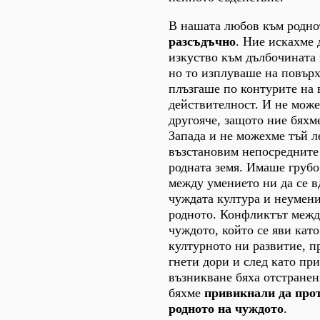
В нашата любов към родн
разсъдъчно
. Ние искахме
изкуство към дълбочината 
но то изплуваше на повърх
плъзгаше по контурите на
действителност. И не може
другояче, защото ние бяхме
Запада и не можехме тъй л
възстановим непосредните 
родната земя. Имаше грубо
между умението ни да се в
чуждата култура и неумени
родното. Конфликтът межд
чуждото, който се яви като
културното ни развитие, 
гнети дори и след като пр
възникване бяха отстранен
бяхме
привикнали да про
родното на чуждото
.