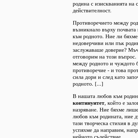
родина с изискванията на 
действителност.
Противоречието между род
възникнало върху почвата 
към родното. Ние ли бяхме
недоверчиви или пък роди
заслужаваше доверие? Мъч
отговорим на този въпрос.
между родното и чуждото 
противоречие - и това про
сила дори и след като зап
родното. [...]
В нашата любов към родин
континуитет
, който е зало
назряване. Ние бяхме лиш
любов към родината, ние 
тази творческа стихия в ду
успяхме да направим, напр
нейното съдействие.