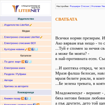
Настройки:
Разшири
Стесни
|
Уголеми
Ум
СВАТБАТА
Издателство
:.
Издателство LiterNet
Медии
:.
Електронно списание LiterNet
Всички норми презирам. И
Ако вярвам във нещо - то с
:.
Електронно списание БЕЛ
...Туй е спомен за нечия св
:.
Културни новини
а може би моята? -
Каталози
в най-противната есен. Със
:.
По дати
:
март
...И шептяха отвред, че зе
:.
Електронни книги
Мразя фалша белосан, навл
:.
Раздели / Рубрики
мразя белите рокли, в коит
:.
Автори
...Бе зелена тревата, в коя
:.
Критика за авторите
Младоженецът - верният - 
Книжарници
бяха негови бивши любовн
:.
Книжен пазар
а пък другите, дето той ще
:.
Книгосвят: сравни цени