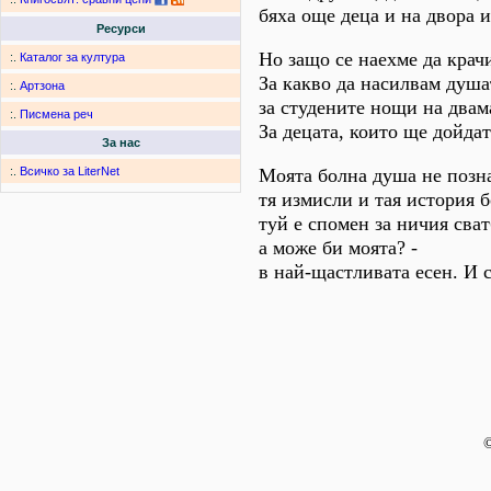
бяха още деца и на двора и
Ресурси
Но защо се наехме да крач
:.
Каталог за култура
За какво да насилвам душа
:.
Артзона
за студените нощи на двам
:.
Писмена реч
За децата, които ще дойдат
За нас
Моята болна душа не позна
:.
Всичко за LiterNet
тя измисли и тая история б
туй е спомен за ничия сват
а може би моята? -
в най-щастливата есен. И 
©