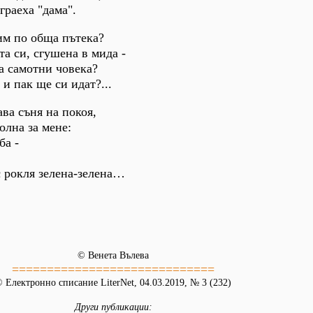
граеха "дама".
им по обща пътека?
та си, сгушена в мида -
а самотни човека?
 и пак ще си идат?...
ва съня на покоя,
олна за мене:
ба -
с рокля зелена-зелена…
© Венета Вълева
=============================
 Електронно списание LiterNet, 04.03.2019, № 3 (232)
Други публикации: