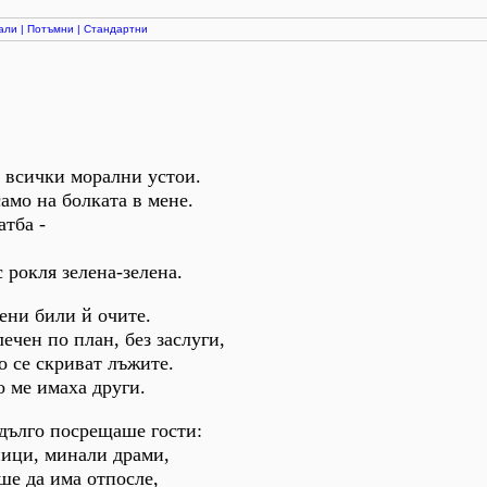
али
|
Потъмни
|
Стандартни
 всички морални устои.
амо на болката в мене.
атба -
 рокля зелена-зелена.
лени били й очите.
ечен по план, без заслуги,
о се скриват лъжите.
то ме имаха други.
дълго посрещаше гости:
ици, минали драми,
ше да има отпосле,