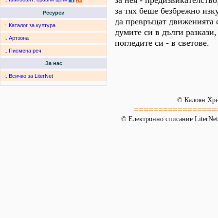
за нея - предизвикателство
за тях беше безбрежно из
Ресурси
да превръщат движенията с
:.
Каталог за култура
думите си в дълги разкази,
:.
Артзона
погледите си - в светове.
:.
Писмена реч
За нас
:.
Всичко за LiterNet
© Калоян Хр
=================
© Електронно списание LiterNet,