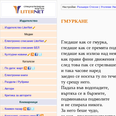
Настройки:
Разшири
Стесни
|
Уголеми
Ум
ГМУРКАНЕ
Издателство
:.
Издателство LiterNet
Медии
:.
Електронно списание LiterNet
Гледаше как се гмурка,
гледаше как се премята под
:.
Електронно списание БЕЛ
гледаше как излиза над нея
:.
Културни новини
как прави фини движения 
Каталози
след това пак се стрелваш
:.
По дати
:
март
и така часове наред
заедно се носеха ту по теч
:.
Електронни книги
ту срещу него.
:.
Раздели / Рубрики
Падаха във водопадите,
:.
Автори
въртяха се в бързеите,
:.
Критика за авторите
подминаваха подмолите
Книжарници
и не спираха никога.
:.
Книжен пазар
За него беше чудо,
:.
Книгосвят: сравни цени