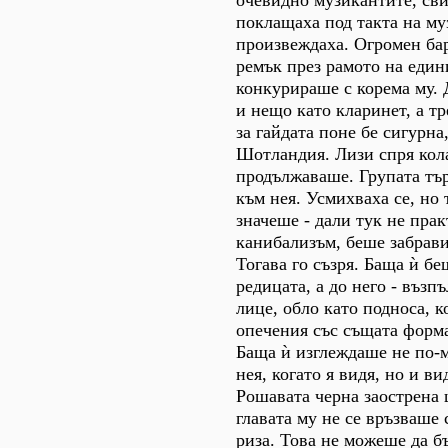
поклащаха под такта на му
произвеждаха. Огромен ба
ремък през рамото на един
конкурираше с корема му. 
и нещо като кларинет, а тре
за гайдата поне бе сигурна
Шотландия. Лизи спря кола
продължаваше. Групата тъ
към нея. Усмихваха се, но
значеше - дали тук не пра
канибализъм, беше забрави
Тогава го съзря. Баща ѝ бе
редицата, а до него - възп
лице, обло като подноса, 
опечения със същата форма
Баща ѝ изглеждаше не по-м
нея, когато я видя, но и ви
Рошавата черна заострена 
главата му не се връзваше 
риза. Това не можеше да б