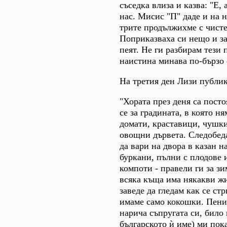
съседка влиза и казва: "Е, 
нас. Мисис "П" даде и на н
трите продължихме с чисте
Поприказваха си нещо и з
пеят. Не ги разбирам тези 
наистина минава по-бързо 
На третия ден Лизи публик
"Хората през деня са пост
се за градината, в която ня
домати, краставици, чушк
овощни дървета. Следобед
да вари на двора в казан н
буркани, пълни с плодове и
компоти - правели ги за зи
всяка къща има някакви ж
заведе да гледам как се ст
имаме само кокошки. Пени
нарича съпругата си, било
българското ѝ име) ми пока