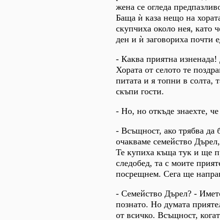
жена се огледа предпазливо
Баща ѝ каза нещо на хорат
скупчиха около нея, като 
ден и ѝ заговориха почти 
- Каква приятна изненада!
Хората от селото те поздра
питата и я топни в солта, 
скъпи гости.
- Но, но откъде знаехте, ч
- Всъщност, ако трябва да 
очакваме семейство Дърел
Те купиха къща тук и ще п
следобед, та с моите прия
посрещнем. Сега ще напра
- Семейство Дърел? - Имет
познато. Но думата прияте
от всичко. Всъщност, кога