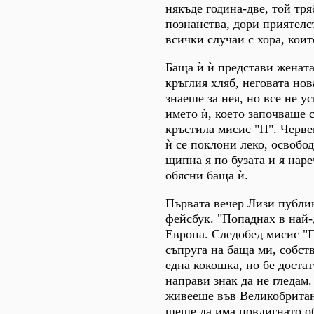
някъде година-две, той тря
познанства, дори приятелст
всички случаи с хора, коит
Баща ѝ ѝ представи жената
кръглия хляб, неговата нов
знаеше за нея, но все не 
името ѝ, което започваше 
кръстила мисис "П". Черве
ѝ се поклони леко, освобод
щипна я по бузата и я наре
обясни баща ѝ.
Първата вечер Лизи публи
фейсбук. "Попаднах в най-
Европа. Следобед мисис "П
съпруга на баща ми, собст
една кокошка, но бе доста
направи знак да не гледам
живееше във Великобритан
щеше да има повдигнато о