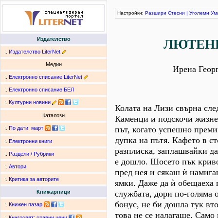
Настройки:
Разшири
Стесни
|
Уголеми
Ум
Издателство
ЛЮТЕН
:.
Издателство LiterNet
Медии
Ирена Геор
:.
Електронно списание LiterNet
:.
Електронно списание БЕЛ
:.
Културни новини
Колата на Лизи свърна след
Каталози
Каменци и подскочи жизне
път, когато успешно преми
:.
По дати
:
март
дупка на пътя. Кафето в ст
:.
Електронни книги
разплиска, заплашвайки да
:.
Раздели / Рубрики
е дошло. Шосето пък крив
:.
Автори
пред нея и сякаш ѝ намига
:.
Критика за авторите
ямки. Даже да ѝ обещаеха
службата, дори по-голяма 
Книжарници
бонус, не би дошла тук вто
:.
Книжен пазар
това не се налагаше. Само
:.
Книгосвят: сравни цени