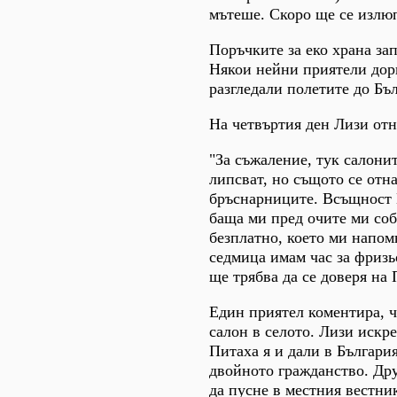
мътеше. Скоро ще се излю
Поръчките за еко храна зап
Някои нейни приятели дори
разгледали полетите до Бъ
На четвъртия ден Лизи от
"За съжаление, тук салонит
липсват, но същото се отна
бръснарниците. Всъщност 
баща ми пред очите ми со
безплатно, което ми напом
седмица имам час за фризь
ще трябва да се доверя на 
Един приятел коментира, ч
салон в селото. Лизи искре
Питаха я и дали в Българи
двойното гражданство. Дру
да пусне в местния вестник