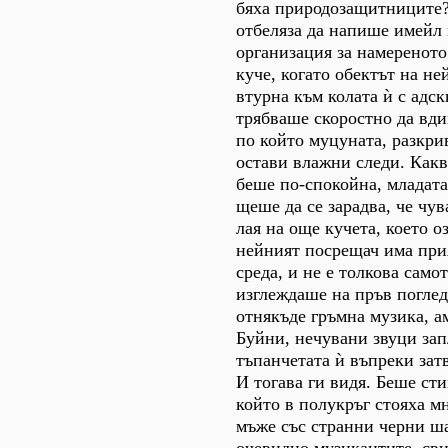
бяха природозащитниците?
отбеляза да напише имейл 
организация за намереното
куче, когато обектът на не
втурна към колата ѝ с адск
трябваше скоростно да вди
по който муцуната, разкри
остави влажни следи. Как
беше по-спокойна, младата
щеше да се зарадва, че чув
лая на още кучета, което о
нейният посрещач има при
среда, и не е толкова само
изглеждаше на пръв погле
отнякъде гръмна музика, ам
Буйни, нечувани звуци за
тъпанчетата ѝ въпреки зат
И тогава ги видя. Беше ст
който в полукръг стояха м
мъже със странни черни ша
очевидно музикантите, сви