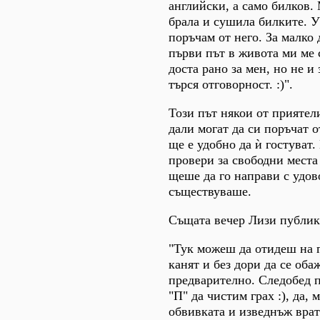
английски, а само билков.
брала и сушила билките. У
поръчам от него. За малко д
първи път в живота ми ме 
доста рано за мен, но не и 
търся отговорност. :)".
Този път някои от приятел
дали могат да си поръчат о
ще е удобно да ѝ гостуват.
провери за свободни места 
щеше да го направи с удов
съществуваше.
Същата вечер Лизи публик
"Тук можеш да отидеш на го
канят и без дори да се об
предварително. Следобед 
"П" да чистим грах :), да, 
обвивката и изведнъж врата