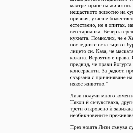
малтретиране на животни.
нещастното животно на суп
призная, ухаеше божествено
естествено, не я опитах, з
вегетарианка. Вечерта сре
кухнята. Помислих, че е Х
последните остатъци от бу
лицето си. Каза, че маскат
кожата. Вероятно е права.
предвид, че прави йогурта 
консерванти. За радост, пр
свързана с причиняване н
някое животно."
Лизи получи много комент
Някои ѝ съчувстваха, друг
трети откровено ѝ завижда
необикновените преживяв
През нощта Лизи сънува су