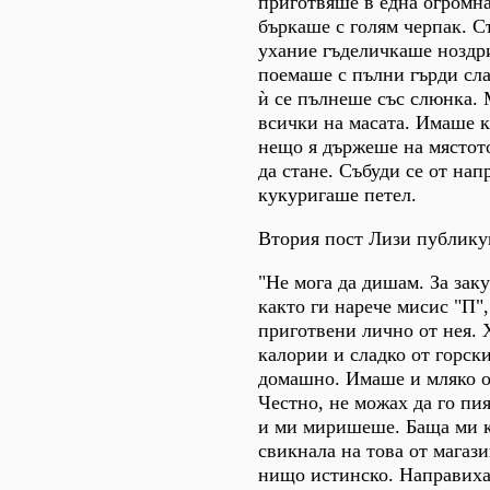
приготвяше в една огромн
бъркаше с голям черпак. 
ухание гъделичкаше ноздри
поемаше с пълни гърди сла
ѝ се пълнеше със слюнка.
всички на масата. Имаше к
нещо я държеше на мястот
да стане. Събуди се от на
кукуригаше петел.
Втория пост Лизи публику
"Не мога да дишам. За заку
както ги нарече мисис "П",
приготвени лично от нея. 
калории и сладко от горск
домашно. Имаше и мляко от
Честно, не можах да го пи
и ми миришеше. Баща ми к
свикнала на това от магази
нищо истинско. Направиха