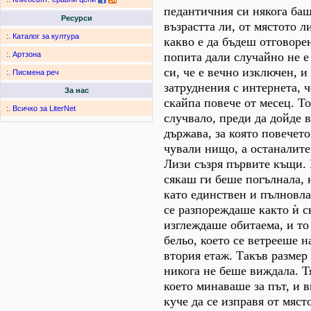
педантичния си някога бащ
Ресурси
възрастта ли, от мястото л
:.
Каталог за култура
какво е да бъдеш отговоре
попита дали случайно не е
:.
Артзона
си, че е вечно изключен, и
:.
Писмена реч
затруднения с интернета, ч
За нас
скайпа повече от месец. То
:.
Всичко за LiterNet
случвало, преди да дойде в
държава, за която повечето
чували нищо, а останалите
Лизи съзря първите къщи. 
сякаш ги беше погълнала, 
като единствен и пълновла
се разпореждаше както ѝ с
изглеждаше обитаема, и то
бельо, което се ветрееше н
втория етаж. Такъв размер
никога не беше виждала. Т
което минаваше за път, и 
куче да се изправя от мяст