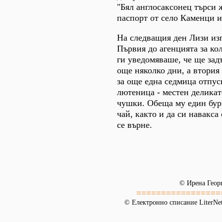
"Бял англосаксонец търси 
паспорт от село Каменци и
На следващия ден Лизи из
Първия до агенцията за кол
ги уведомяваше, че ще за
още няколко дни, а втория
за още една седмица отпус
лютеница - местен деликат
чушки. Обеща му един бур
чай, както и да си навакса 
се върне.
© Ирена Геор
=================
© Електронно списание LiterNet