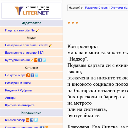
Настройки:
Разшири
Стесни
|
Уголеми
Ум
* * *
Издателство
:.
Издателство LiterNet
Медии
:.
Електронно списание LiterNet
Контрольорът
минава в мига след като с
:.
Електронно списание БЕЛ
"Надзор".
:.
Културни новини
Подавам картата си с ехид
Каталози
сякаш,
:.
По дати
:
март
възкачена на ниските токч
и високото социално поло
:.
Електронни книги
на български начален учит
:.
Раздели / Рубрики
бих прескочила бариерата
:.
Автори
на метрото
:.
Критика за авторите
или на системата,
Книжарници
бунтувайки се.
:.
Книжен пазар
Благодаря, Ева Липска, за 
:.
Книгосвят: сравни цени