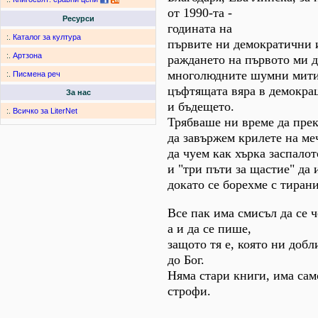
от 1990-та -
Ресурси
годината на
:.
Каталог за култура
първите ни демократични 
:.
Артзона
раждането на първото ми д
многолюдните шумни мити
:.
Писмена реч
цъфтящата вяра в демокра
За нас
и бъдещето.
:.
Всичко за LiterNet
Трябваше ни време да прек
да завържем крилете на ме
да чуем как хърка заспало
и "три пъти за щастие" да 
докато се борехме с тирани
Все пак има смисъл да се ч
а и да се пише,
защото тя е, която ни доб
до Бог.
Няма стари книги, има сам
строфи.