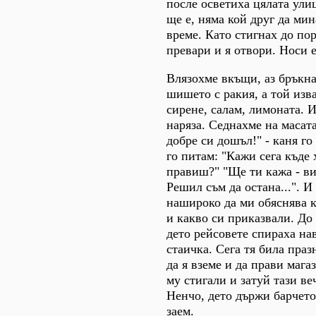
после осветиха цялата улиц
ще е, няма кой друг да мин
време. Като стигнах до по
превари и я отвори. Носи е
Влязохме вкъщи, аз бръкна
шишето с ракия, а той изв
сирене, салам, лимоната. 
наряза. Седнахме на масата
добре си дошъл!" - каня го
го питам: "Кажи сега къде
правиш?" "Ще ти кажа - ви
Решил съм да остана...". И
нашироко да ми обяснява к
и какво си приказвали. До 
дето рейсовете спираха на
стаичка. Сега тя била пра
да я вземе и да прави мага
му стигали и затуй тази ве
Ненчо, дето държи барчето,
заем.