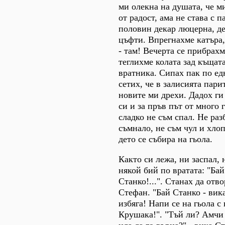
ми олекна на душата, че м
от радост, ама не става с 
половин декар люцерна, де
цъфти. Впрегнахме катъра,
- там! Вечерта се прибрахм
теглихме колата зад къщат
вратника. Сипах пак по едн
сетих, че в залисията пари
новите ми дрехи. Дадох ги
си и за пръв път от много 
сладко не съм спал. Не разб
съмнало, не съм чул и хлоп
дето се събира на гьола.
Както си лежа, ни заспал, 
някой бий по вратата: "Бай
Станко!...". Станах да отв
Стефан. "Бай Станко - вика
избяга! Напи се на гьола с
Крушака!". "Тъй ли? Амчи 