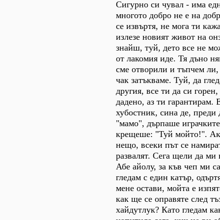
Сигурно си чувал - има едн
многото добро не е на добр
се извъртя, не мога ти каж
излезе новият живот на онз
знайш, туй, дето все не м
от лакомия иде. Тя дъно ня
сме отворили и тъпчем ли,
чак затъкваме. Туй, да гле
другия, все ти да си горен,
дадено, аз ти гарантирам. 
хубостник, сина де, преди 
"мамо", дърпаше играчките 
крещеше: "Туй мойто!". А
нещо, всеки път се намират
развалят. Сега щели да ми 
Абе айолу, за къв чеп ми са
гледам с един катър, одърт
мене остави, мойта е изпят
как ще се оправяте след тъ
хайдутлук? Като гледам ка