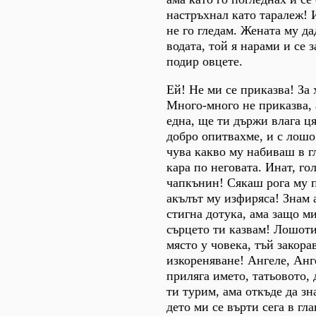
настръхнал като таралеж! 
не го гледам. Жената му да
водата, той я нарами и се 
подир овцете.
Ей! Не ми се приказва! За 
Много-много не приказва, 
една, ще ти държи влага ця
добро опитвахме, и с лошо
чува какво му набиваш в гл
кара по неговата. Инат, го
чапкънин! Сякаш рога му 
акълът му изфиряса! Знам а
стигна дотука, ама защо ми
сърцето ти казвам! Лошоти
място у човека, тъй закора
изкореняване! Ангеле, Анге
приляга името, татьовото, 
ти турим, ама откъде да зна
дето ми се върти сега в гла