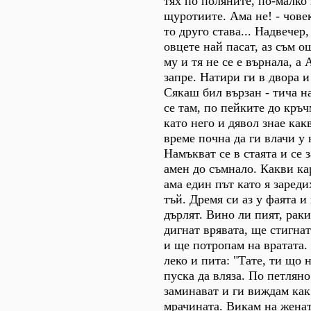
тях по поляните, по-малко
щуротиите. Ама не! - чове
то друго става... Надвечер,
овцете най пасат, аз съм о
му и тя не се е върнала, а 
запре. Натири ги в двора и
Сякаш бил вързан - тича н
се там, по пейките до кръ
като него и дявол знае как
време почна да ги влачи у 
Намъкват се в стаята и се 
амен до съмнало. Какви кар
ама един път като я зареди
тъй. Дремя си аз у фаята и
дърлят. Вино ли пият, рак
дигнат врявата, ще стигнат
и ще потропам на вратата.
леко и пита: "Тате, ти що 
пуска да вляза. По петляно
заминават и ги виждам как
мрачината. Викам на женат