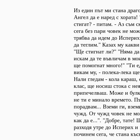
Из един път ми стана драго
Ангел да е наред с хората!
стигат? - питам. - Аз съм с
сега без пари човек не мож
трябва да идем до Исперих
да теглим." Казах му какви
"Ще стигнат ли?" "Няма да 
искам да те въвличам в мо
ще помогнат много!" "Ти е
викам му, - полека-лека щ
Нали гледам - кола караш, 
клас, ще носиш стока с не
припечелваш. Може и булк
не ти е минало времето. Пъ
порадвам... Вземи ги, взем
чужд. От чужд човек не мо
как да е...". "Добре, тате!
разходя утре до Исперих и
починем сега, че стана къс