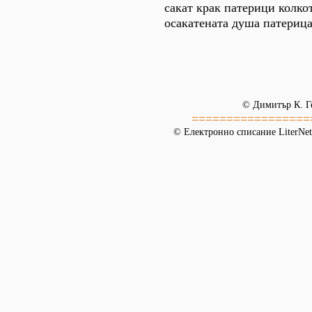
сакат крак патерици колко
осакатената душа патериц
© Димитър К. Г
=================
© Електронно списание LiterNet,