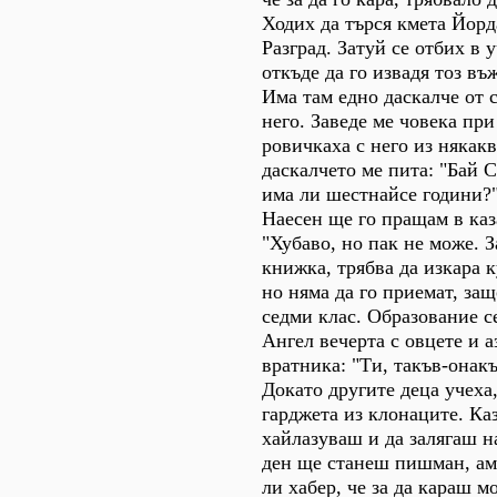
Ходих да търся кмета Йорд
Разград. Затуй се отбих в
откъде да го извадя тоз в
Има там едно даскалче от 
него. Заведе ме човека при
ровичкаха с него из някак
даскалчето ме пита: "Бай 
има ли шестнайсе години?"
Наесен ще го пращам в каз
"Хубаво, но пак не може. З
книжка, трябва да изкара 
но няма да го приемат, за
седми клас. Образование с
Ангел вечерта с овцете и а
вратника: "Ти, такъв-онакъ
Докато другите деца учеха
гарджета из клонаците. Каз
хайлазуваш и да залягаш н
ден ще станеш пишман, ам
ли хабер, че за да караш м