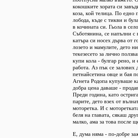
кокошките хората си завъд
коза, кой телица. По едно 
лобода, къде с тикви и бу
в кочината си. Гьола в сел
Съботянина, се напълни с 
катъра си носех дърва от г
лозето и мамулите, дето ни
текезесето за лично ползв
купи кола - булгар рено, и 
работа. Аз пък се залових 
петнайсетина овце и бая по
Агнета Родопа купуваше ка
добра цена даваше - продав
Преди година, като остриг
парите, дето взех от вълна
моторетка. И с мотореткат
беля на главата, сякаш дру
малко, ама за това после щ
Е, дума няма - по-добре за