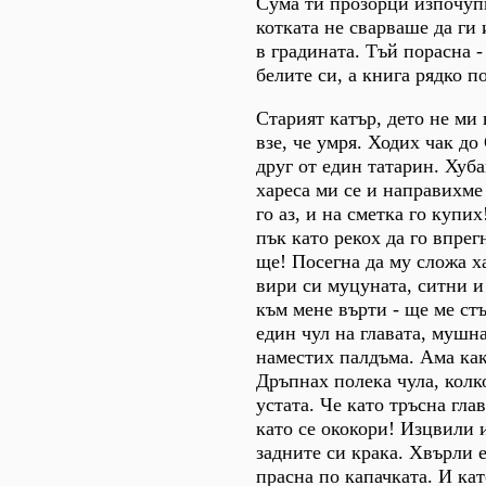
Сума ти прозорци изпочуп
котката не сварваше да ги 
в градината. Тъй порасна -
белите си, а книга рядко 
Старият катър, дето не ми 
взе, че умря. Ходих чак до
друг от един татарин. Хуба
хареса ми се и направихме
го аз, и на сметка го купи
пък като рекох да го впрег
ще! Посегна да му сложа ха
вири си муцуната, ситни и
към мене върти - ще ме ст
един чул на главата, мушн
наместих палдъма. Ама как
Дръпнах полека чула, колк
устата. Че като тръсна гла
като се ококори! Изцвили 
задните си крака. Хвърли 
прасна по капачката. И ка