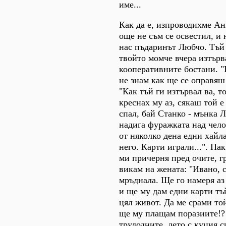
име...
Как да е, изпроводихме Ан
още не съм се освестил, и 
нас пъдаринът Любчо. Тъй 
твойто момче вчера изтърв
кооперативните бостани. "
не знам как ще се оправяш 
"Как тъй ги изтървал ва, то
креснах му аз, сякаш той е 
спал, бай Станко - мънка
надига фуражката над чело
от няколко дена едни хайла
него. Карти играли...". Пак
ми причерня пред очите, 
викам на жената: "Ивано, с
мръднала. Ще го намеря аз
и ще му дам едни карти тъ
цял живот. Да ме срами то
ще му плащам поразиите!?
трудодните, дето с куция с