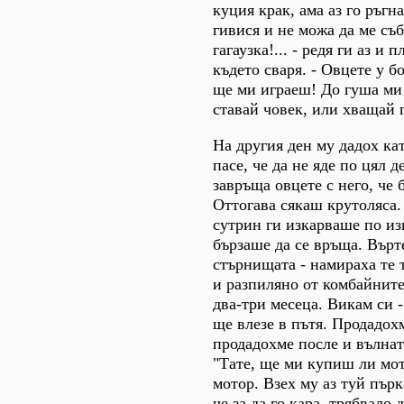
куция крак, ама аз го ръгн
гивися и не можа да ме съ
гагаузка!... - редя ги аз и
където сваря. - Овцете у б
ще ми играеш! До гуша ми 
ставай човек, или хващай г
На другия ден му дадох кат
пасе, че да не яде по цял д
завръща овцете с него, че 
Оттогава сякаш крутоляса.
сутрин ги изкарваше по изг
бързаше да се връща. Върт
стърнищата - намираха те т
и разпиляно от комбайнит
два-три месеца. Викам си 
ще влезе в пътя. Продадохм
продадохме после и вълнат
"Тате, ще ми купиш ли мо
мотор. Взех му аз туй пърк
че за да го кара, трябвало 