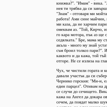
книжка?". "Имам" - вика. "
нея ти трябва да си завър
"Знам" - отговаря ми мойт
работа! Ами сине майчин, 
ми каза, да не харчим пари 
омеквам аз. "Той, Кирчо, 
го кара мотора, пък аз ще с
седялката." Бре, мама му с
акъла - много му знай уста
съм броил толкоз пари?". И
каквото и да кажа, той тъй 
отгоре. Не се излиза на гла
Чух, че чистили гората и к
давали участък да си събе
Чернико горския: "Ми-и, е
един парцел". Отивам на д
се случи до сечището. Вик
кажа на Ангел да докара о
сечем, да поядат малко шум