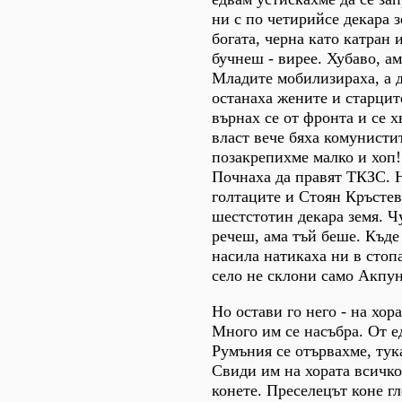
ни с по четирийсе декара з
богата, черна като катран 
бучнеш - вирее. Хубаво, а
Младите мобилизираха, а д
останаха жените и старците
върнах се от фронта и се х
власт вече бяха комунисти
позакрепихме малко и хоп!
Почнаха да правят ТКЗС. 
голтаците и Стоян Кръстев 
шестстотин декара земя. Ч
речеш, ама тъй беше. Къде 
насила натикаха ни в стоп
село не склони само Акпун
Но остави го него - на хор
Много им се насъбра. От е
Румъния се отървахме, тук
Свиди им на хората всичко
конете. Преселецът коне гл