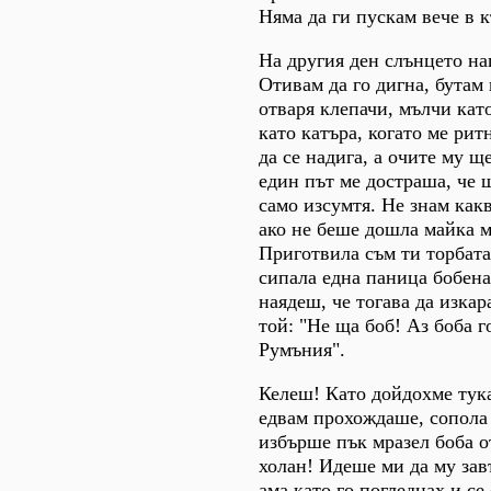
Няма да ги пускам вече в к
На другия ден слънцето на
Отивам да го дигна, бутам
отваря клепачи, мълчи като
като катъра, когато ме рит
да се надига, а очите му щ
един път ме достраша, че 
само изсумтя. Не знам как
ако не беше дошла майка му
Приготвила съм ти торбата
сипала една паница бобена 
наядеш, че тогава да изка
той: "Не ща боб! Аз боба г
Румъния".
Келеш! Като дойдохме тука
едвам прохождаше, сопола
избърше пък мразел боба 
холан! Идеше ми да му зав
ама като го погледнах и се