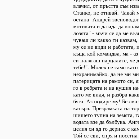
влачил, от пръстта съм изв
Станко, не отивай. Чакай м
остана! Андрей звеноводът
мотиката и да ида да копа
лозята" - мъчи се да ме въз
чуваш ли какво ти казвам,
му се не види и работата, 
къща кой командва, ма - а
си налягаш парцалите, че д
тебе!". Молех се само като
нехранимайко, да не ми м
патерицата на рамото си, я
го в ребрата и на кушия на
като ме видя, и разбра какв
бяга. Аз подире му! Без мал
катъра. Презрамката на тор
шишето тупна на земята, т
водата взе да бълбука. Анге
целия си яд го дернах с ка
Той се сви, спря и посегна