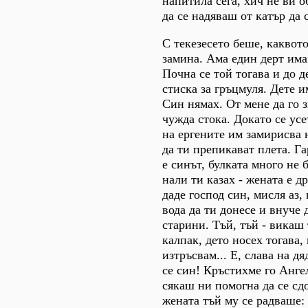
напитила сега, хич не ви о
да се надяваш от катър да 
С текезесето беше, каквот
замина. Ама един дерт има
Почна се той тогава и до 
стиска за гръцмуля. Дете и
Син нямах. От мене да го 
чужда стока. Докато се усе
на ергените им замирисва 
да ти препикават плета. Г
е синът, булката много не б
нали ти казах - жената е д
даде господ син, мисля аз,
вода да ти донесе и внуче 
старини. Тъй, тъй - викаш 
калпак, дето носех тогава,
изтръсвам... Е, слава на д
се син! Кръстихме го Ангел
сякаш ни помогна да се сдо
жената тъй му се радваше: