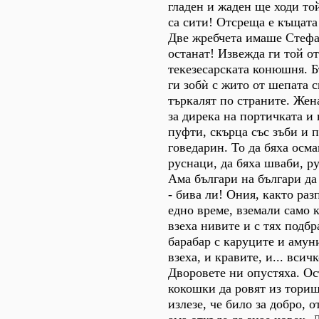
гладен и жаден ще ходи той
са сити! Отсреща е къщата
Две жребчета имаше Стефан
останат! Извежда ги той от
текезесарската конюшня. Б
ги зобѝ с жито от шепата с
търкалят по страните. Жен
за дирека на портичката и 
пуфти, скърца със зъби и 
говедарин. То да бяха осма
руснаци, да бяха шваби, р
Ама българи на българи да
- бива ли! Ония, както раз
едно време, вземали само к
взеха нивите и с тях подбр
барабар с каруците и амун
взеха, и кравите, и... всич
Дворовете ни опустяха. Ос
кокошки да ровят из торищ
излезе, че било за добро, о