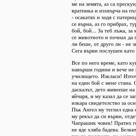
ме на земята, аз са преску
вратника и изхвърча на пъ
- осакатях и ходя с патери
се върна, аз го прибрах, т
бой, бой... За теб лъжа, за
се животното и почнах да 
ли беше, от друго ли - не з
Сега върви послушен като 
Все по него време, като ку
навърши години и вече не 
училището. Изкласи! Изто
на един бой с мене стана.
даскалът, дето живееше на
яйчаря, и му казал да се за
изкара свидетелство за ос
Пък Ангел му теглил една
му рекъл да си върви, отде
Чапрашик човек! Пратих го
не яде хляба бадева. Белки