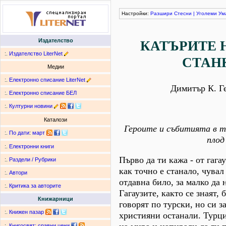
Настройки:
Разшири
Стесни
|
Уголеми
Ум
Издателство
КАТЪРИТЕ 
:.
Издателство LiterNet
СТАН
Медии
:.
Електронно списание LiterNet
Димитър К. Г
:.
Електронно списание БЕЛ
:.
Културни новини
Каталози
Героите и събитията в то
:.
По дати
:
март
плод
:.
Електронни книги
Първо да ти кажа - от гага
:.
Раздели / Рубрики
как точно е станало, чувал
:.
Автори
отдавна било, за малко да 
:.
Критика за авторите
Гагаузите, както се знаят,
Книжарници
говорят по турски, но си з
:.
Книжен пазар
християни останали. Турци
:.
Книгосвят: сравни цени