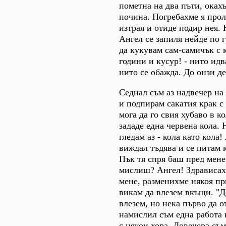
пометна на два пъти, окахъ
почина. Погребахме я прол
изтрая и отиде подир нея. 
Ангел се запиля нейде по 
да кукувам сам-самичък с 
години и кусур! - нито идв
нито се обажда. До онзи де
Седнал съм аз надвечер на
и подпирам сакатия крак с 
мога да го свия хубаво в к
зададе една червена кола.
гледам аз - кола като кола!
виждал тъдява и се питам 
Пък тя спря баш пред мене.
мислиш? Ангел! Здрависахм
мене, разменихме някоя пр
викам да влезем вкъщи. "Д
влезем, но нека първо да о
намислил съм една работа 
с някои хора. Довечера съм