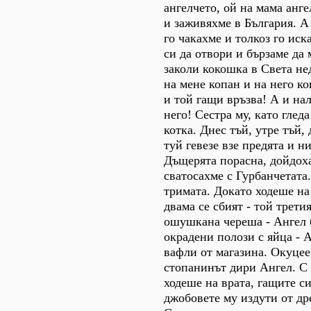
ангелчето, ой на мама анге
и заживяхме в България. А
го чакахме и толкоз го иск
си да отвори и бързаме да 
заколи кокошка в Света не
на мене копан и на него ко
и той гащи връзва! А и на
него! Сестра му, като гледа 
котка. Днес тъй, утре тъй,
туй гевезе взе предята и ни
Дъщерята порасна, дойдоха
сватосахме с Гурбанчетата
тримата. Докато ходеше на
двама се сбият - той трети
ошушкана череша - Ангел 
окрадени полози с яйца - А
вафли от магазина. Окуцее 
стопанинът дири Ангел. С
ходеше на врата, гащите си
джобовете му издути от др