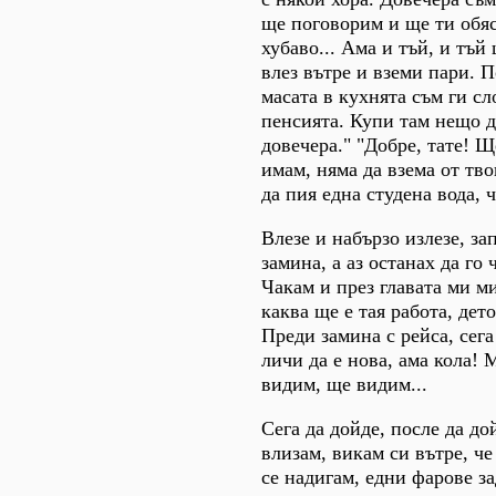
ще поговорим и ще ти обяс
хубаво... Ама и тъй, и тъй
влез вътре и вземи пари. 
масата в кухнята съм ги сл
пенсията. Купи там нещо д
довечера." "Добре, тате! Щ
имам, няма да взема от тв
да пия една студена вода, 
Влезе и набързо излезе, за
замина, а аз останах да го 
Чакам и през главата ми м
каква ще е тая работа, дет
Преди замина с рейса, сега 
личи да е нова, ама кола! 
видим, ще видим...
Сега да дойде, после да до
влизам, викам си вътре, че
се надигам, едни фарове з