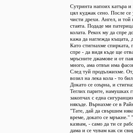
Сутринта напоих катъра и 
цял куджак сено. После се
чисти дрехи. Ангел, и той 
стаята. Подаде ми патериц
колата. Рекох му да спре д
кажа да наглежда къщата, 
Като стигнахме спирката, п
спре - да видя къде ще отв
мръсните джамове и от па
много, ама отвън има фасон
След туй продължихме. Отд
возил на лека кола - то би
Докато се озърна, и стигн
Теглих парите, намушках г
закопчах с една сигуранция
някъде. Върнахме се в Рай
"Тате, дай да свършим няк
време, докато се мръкне." 
казвам, - само да ти се раб
дама и се чувам как си сви