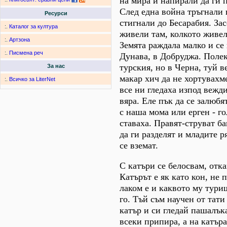
на мира и напирали да ги
След една война тръгнали 
Ресурси
стигнали до Бесарабия. Зас
:.
Каталог за култура
живели там, колкото живел
:.
Артзона
Земята раждала малко и се
:.
Писмена реч
Дунава, в Добруджа. Полек
турския, но в Черна, туй в
За нас
макар хич да не хортувахм
:.
Всичко за LiterNet
все ни гледаха изпод вежд
вяра. Еле пък да се залюбя
с наша мома или ерген - г
ставаха. Правят-струват ба
да ги разделят и младите р
се вземат.
С катъри се белосвам, отка
Катърът е як като кон, не 
лаком е и каквото му туриш
го. Тъй съм научен от тати
катър и си гледай пашалък
всеки припира, а на катър