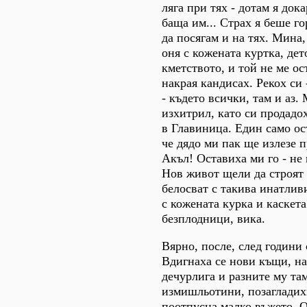
ляга при тях - дотам я дока
баща им... Страх я беше го
да посягам и на тях. Мина,
оня с кожената куртка, дет
кметството, и той не ме о
накрая кандисах. Рекох си -
- където всички, там и аз.
изхитрил, като си продадо
в Главиница. Един само ост
че дядо ми пак ще излезе пр
Акъл! Оставиха ми го - не
Нов живот щели да строят 
белосват с такива инатливи
с кожената курка и каскета
безплодници, вика.
Вярно, после, след години 
Вдигнаха се нови къщи, на
дечурлига и разните му та
измишльотини, позагладих
поотпусна малко въжето. 