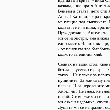
ида да го върна?" - вика С
казвам, - ще пратя Ангел д
Влизам в стаята, дето спи 
Ангел! Като видях разфър
ме клъцна под лъжичката. 
колата и нея я няма, вратн
Пръждосало се Ангелчето.
ми се избистри, ама викам
едно място. Влязох вкъщи
- от пенсията тоз багабонт
колкото за единия хляб!
Седнах на един стол, хвана
без да се усетя, се разревах
такоз... Не плачех за парит
пущините! За майка му пла
плачех. И за неродените м
Ангел ли? Не знам, не знам
питай. Стомахът ми се сви
ми сякаш издрънча, счупи 
Душата ми се изпразни, оса