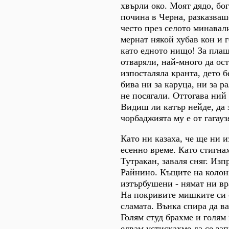
хвърли око. Моят дядо, бог
почина в Черна, разказваше
често през селото минавал
мернат някой хубав кон и г
като едното нищо! За плащ
отваряли, най-много да ост
изпосталяла кранта, дето б
бива ни за каруца, ни за р
не посягали. Оттогава ний 
Видиш ли катър нейде, да 
чорбаджията му е от гагауз
Като ни казаха, че ще ни и
есенно време. Като стигна
Тутракан, заваля сняг. Изп
Райнино. Къщите на колон
изтърбушени - нямат ни вр
На покривите мишките си 
сламата. Вънка спира да ва
Голям студ брахме и голям 
едвам устискахме да се за