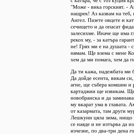
с катъра, че с тоз куция кр
"Може - вика горският. - А
нащрек! Аз казвам на теб,
Ангел. Пазете овцете и кат
сечището и да опасат фида
залесихме. Иначе ще има г
рекох му, - за катъра гаран
не! Грях ми е на душата - 
нямам. Ще взема с мене К
хем да ми помага, хем да г
Да ти кажа, надежбата ми 
Да дойде есента, викам си,
агне, ще събера комшии и 
картаджии ще извикам. Ще
новобранска и да заминава
му вкарат ума в главата. А
от казармата, там други м
Лешкуни цяла зима, нищо 
се наяде и не изтърва да и
изчезне, по два-три дена г