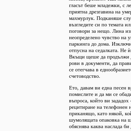
гласът беше младежки, с л
приятна дрезгавина на ум
махмурлук. Подканяше слу
възгледите си по темата ил
поговори за нещо. Лина из
неопределено чувство на у
паркинга до дома. Изключи
отпусна на седалката. Не 
Вкъщи щеше да продължи д
рови в документи, да прав
се отегчава в еднообразие
счетоводство.
Ето, давам ви една песен в
помислите и да ми се обади
въпроса, който ви зададох 
рецитиране на телефонен 
приканящо, като някой, ко
шумолящата опаковка на ш
обяснява каква наслада би