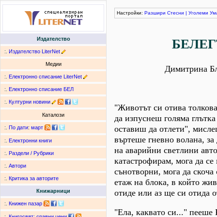
Настройки:
Разшири
Стесни
|
Уголеми
Ум
Издателство
БЕЛЕГ
:.
Издателство LiterNet
Медии
Димитрина Бл
:.
Електронно списание LiterNet
:.
Електронно списание БЕЛ
:.
Културни новини
"Животът си отива толкова
Каталози
да изпуснеш голяма глътка 
оставиш да отлети", мисле
:.
По дати
:
март
въртеше гневно волана, за
:.
Електронни книги
на аварийни светлини авт
:.
Раздели / Рубрики
катастрофирам, мога да се
:.
Автори
сънотворни, мога да скоча
:.
Критика за авторите
етаж на блока, в който жи
отиде или аз ще си отида о
Книжарници
:.
Книжен пазар
"Ела, каквато си..." пееше
:.
Книгосвят: сравни цени