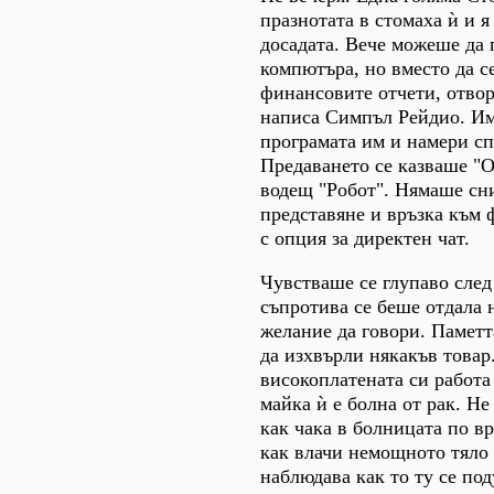
празнотата в стомаха ѝ и 
досадата. Вече можеше да 
компютъра, но вместо да с
финансовите отчети, отвор
написа Симпъл Рейдио. Им
програмата им и намери сп
Предаването се казваше "О
водещ "Робот". Нямаше сни
представяне и връзка към
с опция за директен чат.
Чувстваше се глупаво след
съпротива се беше отдала 
желание да говори. Памет
да изхвърли някакъв товар
високоплатената си работа
майка ѝ е болна от рак. Не
как чака в болницата по в
как влачи немощното тяло 
наблюдава как то ту се под