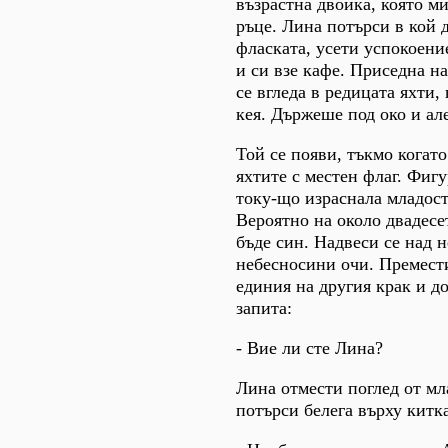
възрастна двойка, която м
ръце. Лина потърси в кой
фласката, усети успокоени
и си взе кафе. Приседна н
се вгледа в редицата яхти,
кея. Държеше под око и ал
Той се появи, тъкмо когат
яхтите с местен флаг. Фиг
току-що израснала младост
Вероятно на около двадесе
бъде син. Надвеси се над 
небесносини очи. Премести
единия на другия крак и д
запита:
- Вие ли сте Лина?
Лина отмести поглед от мл
потърси белега върху китка