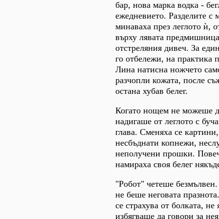
бар, нова марка водка - бе
ежедневието. Разделите с 
минаваха през леглото ѝ, 
върху лявата предмишница
отстреляния дивеч. За един
го отбележи, на практика п
Лина натисна ножчето само
разчопли кожата, после съ
остана хубав белег.
Когато нощем не можеше да
надигаше от леглото с буч
глава. Сменяха се картини,
несбъднати копнежи, несл
неполучени прошки. Повеч
намираха своя белег някъде
"Робот" четеше безмълвен.
не беше неговата празнота.
се страхува от болката, не
избягваше да говори за нея