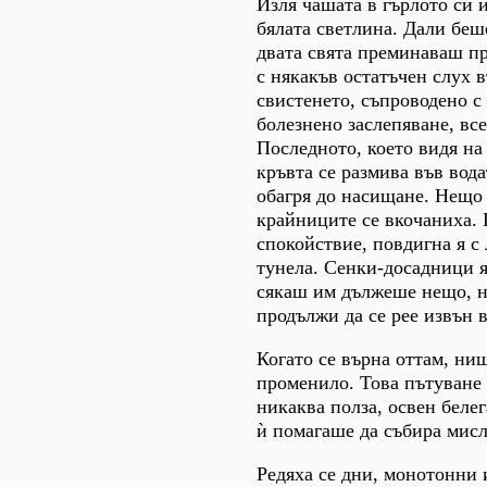
Изля чашата в гърлото си и
бялата светлина. Дали беш
двата свята преминаваш пр
с някакъв остатъчен слух
свистенето, съпроводено 
болезнено заслепяване, все
Последното, което видя на 
кръвта се размива във вода
обагря до насищане. Нещо 
крайниците се вкочаниха. 
спокойствие, повдигна я с 
тунела. Сенки-досадници я
сякаш им дължеше нещо, не
продължи да се рее извън 
Когато се върна оттам, ни
променило. Това пътуване 
никаква полза, освен беле
ѝ помагаше да събира мисл
Редяха се дни, монотонни 