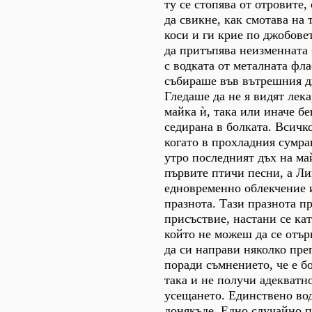
ту се стопява от отровите,
да свикне, как смотава на
коси и ги крие по джобове
да притъпява неизменната 
с водката от металната фла
събираше във вътрешния д
Гледаше да не я видят лека
майка ѝ, така или иначе б
седирана в болката. Всичк
когато в прохладния сумра
утро последният дъх на май
първите птичи песни, а Ли
едновременно облекчение 
празнота. Тази празнота п
присъствие, настани се кат
който не можеш да се отъ
да си направи няколко пре
поради съмнението, че е б
така и не получи адекватн
усещането. Единствено во
донякъде. Едно случайно п