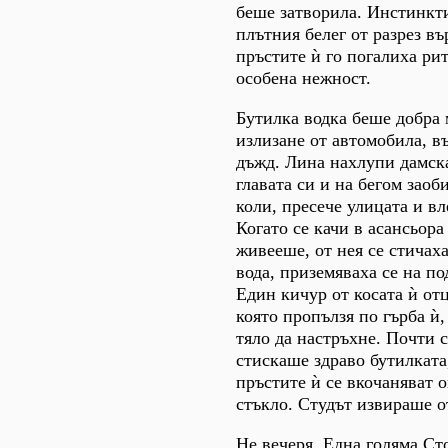
беше затворила. Инстинкт
плътния белег от разрез въ
пръстите ѝ го погалиха ри
особена нежност.
Бутилка водка беше добра 
излизане от автомобила, 
дъжд. Лина нахлупи дамска
главата си и на бегом заоб
коли, пресече улицата и вл
Когато се качи в асансьора
живееше, от нея се стичах
вода, приземяваха се на по
Един кичур от косата ѝ отц
която пропълзя по гърба ѝ,
тяло да настръхне. Почти с
стискаше здраво бутилката,
пръстите ѝ се вкочаняват 
стъкло. Студът извираше о
Не вечеря. Една голяма Ст