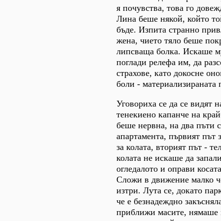
я почувства, това го дове
Лина беше някой, който т
бъде. Изпита странно прив
жена, чието тяло беше пок
липсваща болка. Искаше му
поглади релефа им, да разс
страхове, като докосне оно
боли - материализираната п
Уговориха се да се видят н
тенекиено капанче на кра
беше нервна, на два пъти 
апартамента, първият път 
за колата, вторият път - т
колата не искаше да запали
огледалото и оправи косата
Сложи в движение малко ч
изтри. Лута се, докато па
че е безнадеждно закъсняла
приближи масите, нямаше 