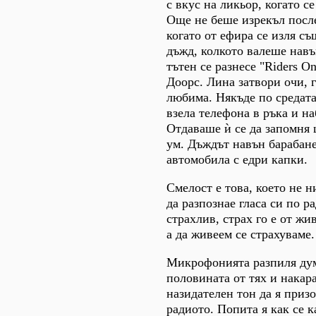
с вкус на ликьор, когато се
Още не беше изрекъл посл
когато от ефира се изля с
дъжд, колкото валеше навъ
тътен се разнесе "Riders O
Доорс. Лина затвори очи, 
любима. Някъде по средата
взела телефона в ръка и н
Отдаваше ѝ се да запомня 
ум. Дъждът навън барабан
автомобила с едри капки.
Смелост е това, което не н
да разпознае гласа си по ра
страхлив, страх го е от жи
а да живеем се страхуваме.
Микрофонията разпиля дум
половината от тях и накар
назидателен тон да я приз
радиото. Попита я как се к