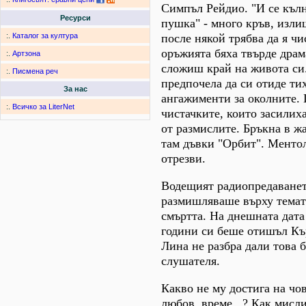
Симпъл Рейдио. "И се кълн
Ресурси
пушка" - много кръв, изли
после някой трябва да я ч
:.
Каталог за култура
оръжията бяха твърде драм
:.
Артзона
сложиш край на живота си
:.
Писмена реч
предпочела да си отиде тих
За нас
ангажименти за околните.
:.
Всичко за LiterNet
чистачките, които засилиха
от размислите. Бръкна в жа
там дъвки "Орбит". Менто
отрезви.
Водещият радиопредаване
размишляваше върху темат
смъртта. На днешната дата
години си беше отишъл Къ
Лина не разбра дали това 
слушателя.
Какво не му достига на чо
любов, време...? Как мисли