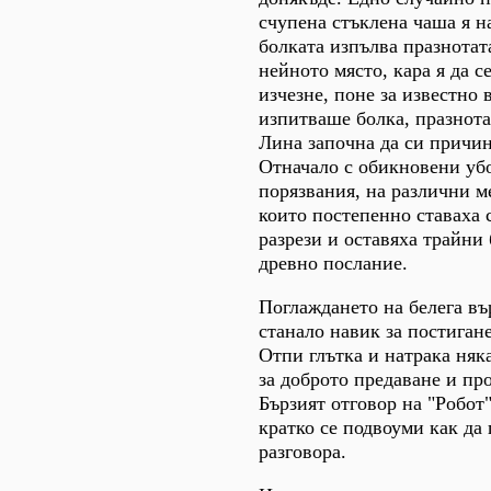
счупена стъклена чаша я на
болката изпълва празнотата
нейното място, кара я да с
изчезне, поне за известно 
изпитваше болка, празнота
Лина започна да си причин
Отначало с обикновени уб
порязвания, на различни ме
които постепенно ставаха 
разрези и оставяха трайни
древно послание.
Поглаждането на белега въ
станало навик за постиган
Отпи глътка и натрака няк
за доброто предаване и пр
Бързият отговор на "Робот"
кратко се подвоуми как да
разговора.