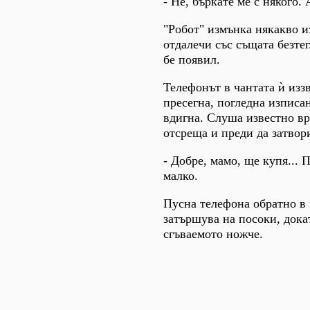
- Не, бъркате ме с някого. 
"Робот" измънка някакво и
отдалечи със същата безтег
бе появил.
Телефонът в чантата ѝ изз
пресегна, погледна изписа
вдигна. Слуша известно вр
отсреща и преди да затвори
- Добре, мамо, ще купя... 
малко.
Пусна телефона обратно в 
затършува на посоки, дока
сгъваемото ножче.