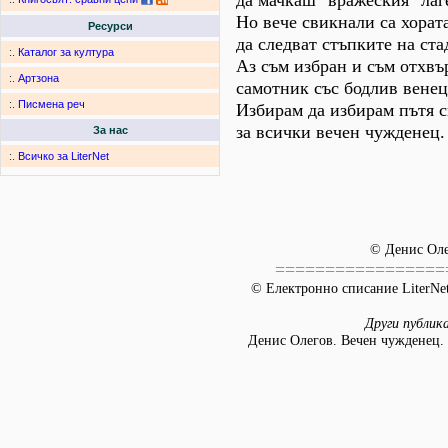
да мачкаш "вражеския" лаг
Но вече свикнали са хорат
Ресурси
да следват стъпките на ста
:.
Каталог за култура
Аз съм избран и съм отхвъ
:.
Артзона
самотник със бодлив венец
:.
Писмена реч
Избирам да избирам пътя с
за всички вечен чужденец.
За нас
:.
Всичко за LiterNet
© Денис Ол
=================
© Електронно списание LiterNet
Други публик
Денис Олегов. Вечен чужденец. 