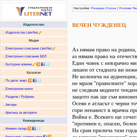
Настройки:
Разшири
Стесни
|
Уголеми
Ум
ВЕЧЕН ЧУЖДЕНЕЦ
Издателство
:.
Издателство LiterNet
Медии
:.
Електронно списание LiterNet
Аз нямам право на родина,
аз нямам право на отечеств
:.
Електронно списание БЕЛ
Един човек с невзрачно ми
:.
Културни новини
лишен от стадната ви нежн
Каталози
Не коленича на аудиенции,
:.
По дати
:
март
не мразя "правилните" хора
не следвам модните тенде
:.
Електронни книги
защото пак ще съм винове
:.
Раздели / Рубрики
Осеян е атласът с черни то
:.
Автори
гори ненавист в мрачна пр
:.
Критика за авторите
Война е. Всекиго ще сочат
Книжарници
"противен е, опасен, болен
:.
Книжен пазар
На срам прилича тази горд
:.
Книгосвят: сравни цени