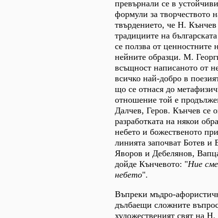
превърнали се в устойчив
формули за творчеството н
твърдението, че Н. Кънчев 
традициите на българската
се ползва от ценностните 
нейните образци. М. Георг
всъщност написаното от не
всичко най-добро в поезия
що се отнася до метафизич
отношение той е продълже
Далчев, Геров. Кънчев се о
разработката на някои обра
небето и божественото при
линията започват Ботев и 
Яворов и Дебелянов, Вапца
дойде Кънчевото: "
Ние сме
небето
".
Въпреки мъдро-афористичн
дълбаещи сложните въпрос
художественият свят на Н.