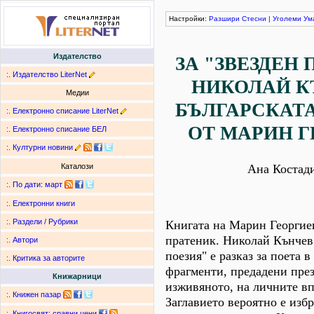
Настройки:
Разшири
Стесни
|
Уголеми
Ум
Издателство
ЗА "ЗВЕЗДЕН 
:.
Издателство LiterNet
НИКОЛАЙ К
Медии
БЪЛГАРСКАТА
:.
Електронно списание LiterNet
ОТ МАРИН Г
:.
Електронно списание БЕЛ
:.
Културни новини
Ана Костад
Каталози
:.
По дати
:
март
:.
Електронни книги
:.
Раздели / Рубрики
Книгата на Марин Георгие
пратеник. Николай Кънчев
:.
Автори
поезия" е разказ за поета 
:.
Критика за авторите
фрагменти, предадени пре
Книжарници
изживяното, на личните вп
:.
Книжен пазар
Заглавието вероятно е избр
:.
Книгосвят: сравни цени