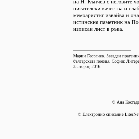
на Н. Кънчев с неговите ч
писателски качества и слаб
мемоаристът извайва и она
истинския паметник на Пое
изписан лист в ръка.
Марин Георгиев. Звезден пратени
българската поезия. София: Литер
Златорог, 2016.
© Ана Костад
=================
© Електронно списание LiterNet