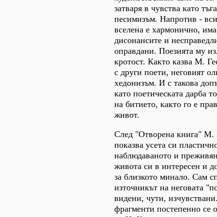
затваря в чувства като тъга
песимизъм. Напротив - вси
вселена е хармонично, има
дисонансите и несправедл
оправдани. Поезията му и
кротост. Както казва М. Ге
с други поети, неговият о
хедонизъм. И с такова доп
като поетическата дарба т
на битието, както го е пра
живот.
След "Отворена книга" М. 
показва усета си пластичн
наблюдаваното и преживян
живота си в интересен и д
за близкото минало. Сам сп
източникът на неговата "п
видени, чути, изчувстван
фрагменти постепенно се 