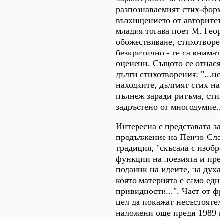
разпознаваемият стих-фор
възхищението от авторитет
младия тогава поет М. Гео
обожествяване, стихотворе
безкритично - те са внима
оценени. Същото се отнася
дълги стихотворения: "...н
находките, дългият стих на
пълнеж заради ритъма, сти
задръстено от многодумие..
Интересна е представата з
продължение на Пенчо-Сла
традиция, "скъсала с изоб
функции на поезията и пре
поданик на идеите, на духа
която материята е само едн
привидности...". Част от ф
цел да покажат несъстояте
наложени още преди 1989 г