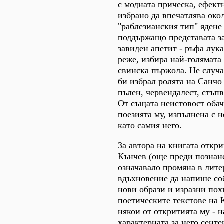
с модната прическа, ефект
избрано да впечатлява окол
"раблезианския тип" ядене
поддържащо представата з
завиден апетит - ръфа лука
реже, избира най-голямата
свинска пържола. Не случа
би избрал ролята на Санчо 
пълен, червендалест, стъп
От същата неистовост обач
поезията му, изпълнена с 
като самия него.
За автора на книгата откри
Кънчев (още преди познанс
означавало промяна в лите
вдъхновение да напише со
нови образи и изразни пох
поетическите текстове на 
някои от откритията му - 
характерната за него сенте