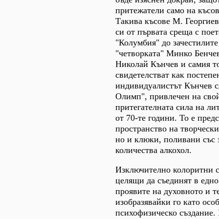
притежатели само на късов
Такива късове М. Георгиев
си от първата среща с поет
"Колумбия" до зачестилите
"четворката" Минко Бенче
Николай Кънчев и самия т
свидетелстват как постепе
индивидуалистът Кънчев сл
Олимп", привлечен на свой
притегателната сила на ли
от 70-те години. То е пред
пространство на творчески
но и клюки, поливани със
количества алкохол.
Изключително колоритни с
целящи да съединят в едно
проявите на духовното и т
изобразявайки го като осо
психофизическо създание. 