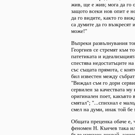
жив, ще е жив; мога да го 
защото всеки нов опит е н
да го видите, както го виж
са думите да го възкресят и
може!"
Въпреки развълнувания то
Георгиев се стремят към то
патетиката и идеализацият
спестява недостатъците на
със същата прямота, с коя
бил известен между събрат
"Виждал съм го дори серви
сервилен за качествата му 
оригинален поет, какъвто 
смятал"; "...спихнал е мал
смел на думи, инак той бе 
Общата преценка обаче е, 
феномен Н. Кънчев така ил
бъде изяснен докрай, защо