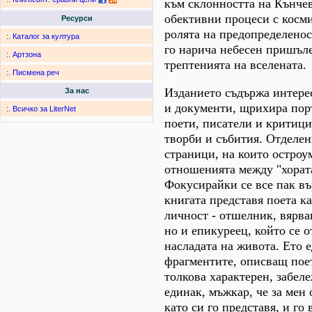
към склонността на Кънчев
обективни процеси с косм
Ресурси
ролята на предопределенос
:.
Каталог за култура
го нарича небесен пришъл
:.
Артзона
трептенията на вселената.
:.
Писмена реч
Изданието съдържа интере
За нас
и документи, щрихира пор
:.
Всичко за LiterNet
поети, писатели и критици
творби и събития. Отделен
страници, на които остроу
отношенията между "хората
Фокусирайки се все пак въ
книгата представя поета к
личност - отшелник, вярв
но и епикуреец, който се о
насладата на живота. Ето 
фрагментите, описващ пое
толкова характерен, забел
единак, мъжкар, че за мен 
като си го представя, и го