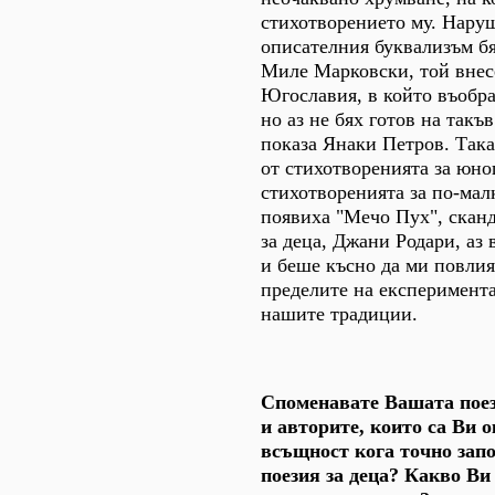
стихотворението му. Нару
описателния буквализъм бя
Миле Марковски, той внес
Югославия, в който въобр
но аз не бях готов на такъ
показа Янаки Петров. Така
от стихотворенията за юн
стихотворенията за по-малк
появиха "Мечо Пух", скан
за деца, Джани Родари, аз
и беше късно да ми повлия
пределите на експеримента
нашите традиции.
Споменавате Вашата поез
и авторите, които са Ви 
всъщност кога точно зап
поезия за деца? Какво Ви