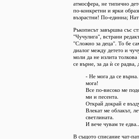
атмосфера, не типично дет
по-конкретни и ярки образи
възрастни! По-единна; Нат
Ръкописът завършва със с
"Чучулига", встрани редак
"Сложно за деца". То бе са
диалог между детето и чучу
моли да не излита толкова 
се върне, за да ѝ се радва, 
- Не мога да се върна
мога!
Все по-високо ме под
ми и песента.
Открай докрай е възд
Влекат ме облакът, ле
светлината.
И вече чувам те едва..
В същото списание чат-па