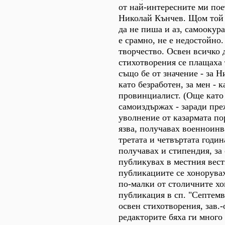
от най-интересните ми пое
Николай Кънчев. Щом той 
да не пиша и аз, самоокура
е срамно, не е недостойно.
творчество. Освен всичко д
стихотворения се плащаха 
също бе от значение - за 
като безработен, за мен - к
провинциалист. (Още като 
самоиздържах - заради пр
уволнение от казармата по
язва, получавах военноинв
третата и четвъртата година
получавах и стипендия, за
публикувах в местния вест
публикациите се хонорувах
по-малки от столичните хо
публикация в сп. "Септемвр
освен стихотворения, зав.-
редакторите бяха ги много