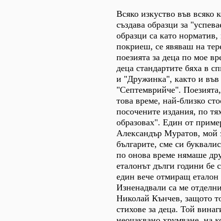
Всяко изкуство във всяко 
създава образци за "успева
образци са като норматив, 
покриеш, се явяваш на тер
поезията за деца по мое вр
деца стандартите бяха в с
и "Дружинка", както и във
"Септемврийче". Поезията,
това време, най-близко ст
посочените издания, по тях
образовах". Един от приме
Александър Муратов, мой 
българите, сме си буквали
по онова време нямаше дру
еталонът дълги години бе с
един вече отмиращ еталон 
Изненадвали са ме отделни
Николай Кънчев, защото т
стихове за деца. Той вина
неочаквано хрумване, на к