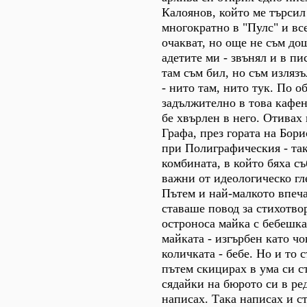
Калоянов, който ме търсил
многократно в "Пулс" и все
очакват, но още не съм до
адетите ми - звънял и в пи
там съм бил, но съм излязъ
- нито там, нито тук. По о
задължително в това кафен
бе хвърлен в него. Отивах 
Графа, през гората на Бори
при Полиграфическия - та
комбината, в който бяха с
важни от идеологическо г
Пътем и най-малкото впеч
ставаше повод за стихотво
остроноса майка с бебешка
майката - изгърбен като чо
количката - бебе. Но и то 
пътем скицирах в ума си с
сядайки на бюрото си в ред
написах. Така написах и с