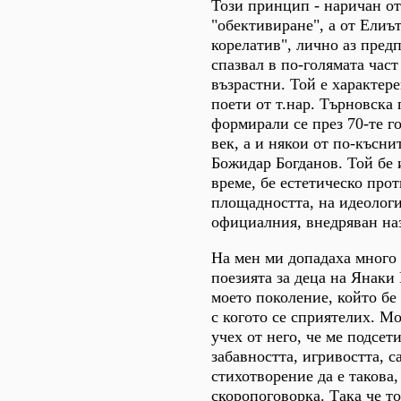
Този принцип - наричан о
"обективиране", а от Елиъ
корелатив", лично аз пред
спазвал в по-голямата част
възрастни. Той е характер
поети от т.нар. Търновска
формирали се през 70-те г
век, а и някои от по-късни
Божидар Богданов. Той бе 
време, бе естетическо про
площадността, на идеологи
официалния, внедряван на
На мен ми допадаха много 
поезията за деца на Янаки 
моето поколение, който бе
с когото се сприятелих. Мо
учех от него, че ме подсет
забавността, игривостта, с
стихотворение да е такова,
скоропоговорка. Така че то