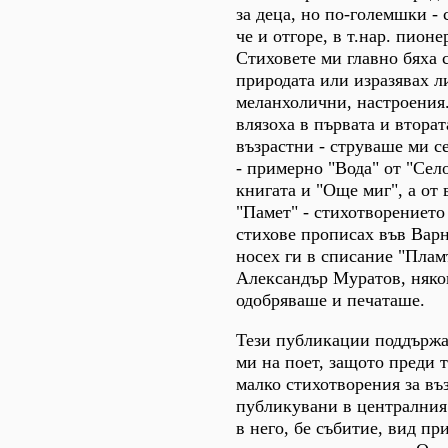
за деца, но по-големшки - 
че и отгоре, в т.нар. пионе
Стиховете ми главно бяха 
природата или изразявах л
меланхолични, настроения.
влязоха в първата и вторат
възрастни - струваше ми се,
- примерно "Вода" от "Село
книгата и "Още миг", а от 
"Памет" - стихотворението
стихове прописах във Варн
носех ги в списание "Плам
Александър Муратов, някои
одобряваше и печаташе.
Тези публикации поддържа
ми на поет, защото преди 
малко стихотворения за въ
публикувани в централния 
в него, бе събитие, вид пр