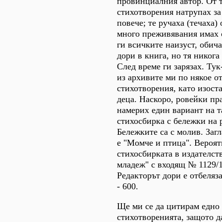
провинциалния автор. От 
стихотворения натрупах за 
повече; те ручаха (течаха) 
много преживявания имах о
ги всичките наизуст, обича
дори в книга, но тя никога 
След време ги зарязах. Тук
из архивите ми по някое от
стихотворения, като изост
деца. Наскоро, ровейки пр
намерих един вариант на т
стихосбирка с бележки на 
Бележките са с молив. Заг
е "Момче и птица". Вероя
стихосбирката в издателст
младеж" с входящ № 1129/1
Редакторът дори е отбеляза
- 600.
Ще ми се да цитирам едно
стихотворенията, защото д