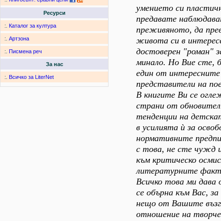
умението си пластич
Ресурси
предавате наблюдава
:.
Каталог за култура
преживяното, да пр
живота си в интерес
:.
Артзона
достоверен "роман" з
:.
Писмена реч
минало. Но Вие сте, б
За нас
един от интересните
:.
Всичко за LiterNet
представители на пое
В книгите Ви се огл
страни от обновите
тенденции на детска
в усилията ѝ за осво
нормативните предпи
с това, не сте чужд
към критическо осмис
литературните факти
Всичко това ми дава 
се обърна към Вас, за
нещо от Вашите възг
отношение на творче