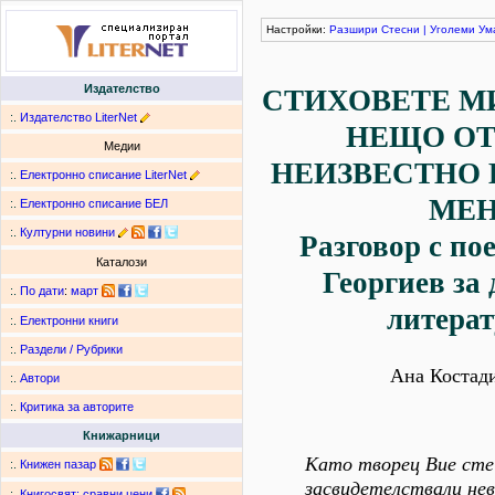
Настройки:
Разшири
Стесни
|
Уголеми
Ум
Издателство
СТИХОВЕТЕ МИ
:.
Издателство LiterNet
НЕЩО ОТ
Медии
НЕИЗВЕСТНО 
:.
Електронно списание LiterNet
МЕ
:.
Електронно списание БЕЛ
:.
Културни новини
Разговор с по
Каталози
Георгиев за 
:.
По дати
:
март
литерат
:.
Електронни книги
:.
Раздели / Рубрики
Ана Костад
:.
Автори
:.
Критика за авторите
Книжарници
Като творец Вие сте
:.
Книжен пазар
засвидетелствали не
:.
Книгосвят: сравни цени