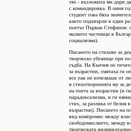
тях - възложиха ми дори д
с командировка. В ония го
студент това бяха значите
както подхвърли в един ра
поетът Първан Стефанов: п
малкото частници в Бълга
социализма).
Писането на стихове за дец
творческо убежище при по
съдба. На Кънчев не печат
за възрастни, смятаха ги о
все пак не изчезваше от л
в стихотворенията му за де
на поета за възрастни (и г
парадоксализма, и ги няма
стих, за разлика от белия в
възрастни). Писането на по
вид компромис между влас
свободомислието, между вл
творческата индивидуалнос