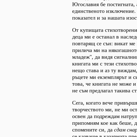
Югославия бе постигната, 
единственото изключение. 
показател и за нашата изос
От купищата стихотворени
деца ми е останал в наслед
повтарящ се сън: викат ме 
прилича ми на някогашнот
младеж", да видя сигнални
книгата ми с тези стихотво
нещо става и аз ту виждам,
ръцете ми екземплярът и с
това, че книгата не може и 
не съм предлагал такива с
Сега, когато вече привърш
творчеството ми, не ми ос
освен да подреждам натруп
припомням кое как беше, 
спомените си, да
сдам сна
се казваше в казармата пр