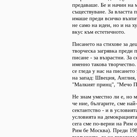
предаваше. Бе и начин на 
съществуване. За властта п
имаше преди всичко възпит
не само на идеи, но и на х
вкус към естетичното.
Писането на стихове за дец
творческа загрявка преди 
писане - за възрастни. За 
именно такова творчество.
се гледа у нас на писането 
на запад: Швеция, Англия,
"Малкият принц", "Мечо Пу
Не знам уместно ли е, но м
че ние, българите, сме на
сектантство - и в условият
условията на демокрацията
сега сме по-верни на Рим 
Рим бе Москва). Преди 1989
румънците, да не говорим з