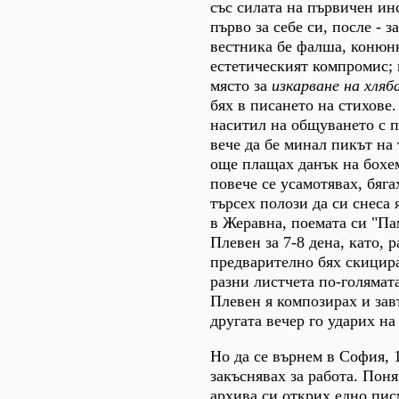
със силата на първичен ин
първо за себе си, после - з
вестника бе фалша, конюн
естетическият компромис; 
място за
изкарване на хляб
бях в писането на стихове.
наситил на общуването с п
вече да бе минал пикът на 
още плащах данък на бохем
повече се усамотявах, бяга
търсех полози да си снеса 
в Жеравна, поемата си "Па
Плевен за 7-8 дена, като, р
предварително бях скицира
разни листчета по-голямата
Плевен я композирах и зав
другата вечер го ударих на
Но да се върнем в София, 
закъснявах за работа. Поня
архива си открих едно пи