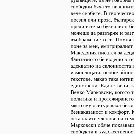
свободни бяха тогавашнит
вече сърбите. В творчество
поезия или проза, българск
преди всичко буквалист, бе
можеше да развърже и раз
въображението си. Помня к
поне за мен, емигриралият
Македония писател за дец
Фантазното бе водещо в те
адекватно на склонността 
измислицата, необичайност
текстове, макар така нетип
единствени. Единствени, 
Венко Марковски, когото 
политика и протежирането
място му осигуряваха безо
безнаказаност и комфорт. 
останалите членове на сем
Марковски обаче показваш
свободата в художественост