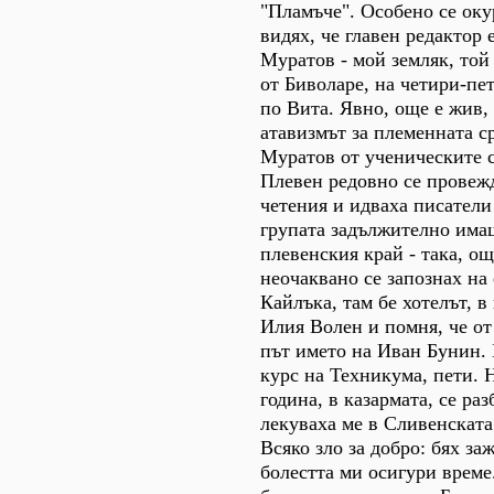
"Пламъче". Особено се оку
видях, че главен редактор
Муратов - мой земляк, той е
от Биволаре, на четири-пе
по Вита. Явно, още е жив,
атавизмът за племенната с
Муратов от ученическите с
Плевен редовно се провеж
четения и идваха писатели
групата задължително има
плевенския край - така, ощ
неочаквано се запознах на
Кайлъка, там бе хотелът, в
Илия Волен и помня, че от
път името на Иван Бунин. 
курс на Техникума, пети. 
година, в казармата, се раз
лекуваха ме в Сливенската
Всяко зло за добро: бях заж
болестта ми осигури време