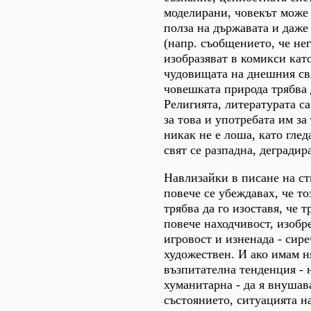
моделирани, човекът може 
полза на държавата и даже
(напр. съобщението, че не
изобразяват в комикси кат
чудовищата на днешния свя
човешката природа трябва 
Религията, литературата са
за това и употребата им за
никак не е лоша, като глед
свят се разпадна, деградира
Навлизайки в писане на ст
повече се убеждавах, че т
трябва да го изоставя, че т
повече находчивост, изобр
игровост и изненада - сире
художествен. И ако имам н
възпитателна тенденция - 
хуманитарна - да я внушава
състоянието, ситуацията н