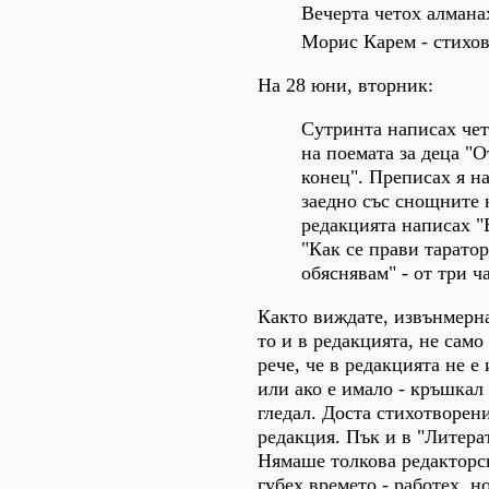
Вечерта четох алмана
Морис Карем - стихов
На 28 юни, вторник:
Сутринта написах чет
на поемата за деца "О
конец". Преписах я н
заедно със снощните 
редакцията написах "
"Как се прави таратор
обяснявам" - от три ч
Както виждате, извънмерн
то и в редакцията, не сам
рече, че в редакцията не е
или ако е имало - кръшкал 
гледал. Доста стихотворен
редакция. Пък и в "Литера
Нямаше толкова редакторск
губех времето - работех, н