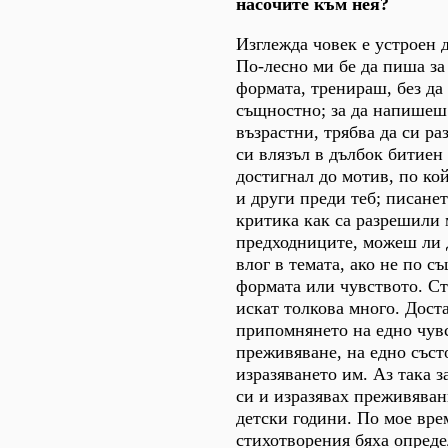
насочите към нея?
Изглежда човек е устроен 
По-лесно ми бе да пиша за
формата, тренираш, без да
същностно; за да напишеш
възрастни, трябва да си ра
си влязъл в дълбок битиен
достигнал до мотив, по ко
и други преди теб; писанет
критика как са разрешили
предходниците, можеш ли 
влог в темата, ако не по с
формата или чувството. Ст
искат толкова много. Дост
припомнянето на едно чувс
преживяване, на едно съст
изразяването им. Аз така 
си и изразявах преживяван
детски години. По мое вре
стихотворения бяха опреде