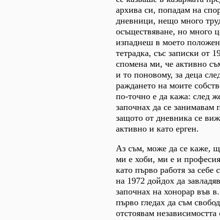
архива си, попадам на спо
дневници, нещо много тру
осъществяване, но много ц
изпаднеш в моето положен
тетрадка, със записки от 19
спомена ми, че активно съ
и то поновому, за деца сле
раждането на моите собст
по-точно е да кажа: след ж
започнах да се занимавам 
защото от дневника се виж
активно и като ерген.
Аз съм, може да се каже, щ
ми е хоби, ми е и професия
като първо работя за себе 
на 1972 дойдох да завладя
започнах на хонорар във в.
първо гледах да съм свобод
отстоявам независимостта с