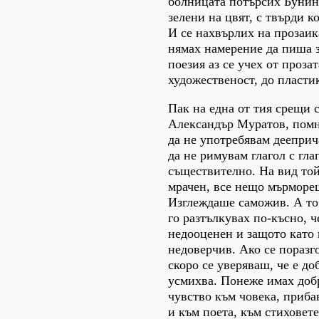
болницата потърсих Бунин
зелени на цвят, с твърди к
И се нахвърлих на прозаик
нямах намерение да пиша з
поезия аз се учех от прозат
художественост, до пласти
Пак на една от тия срещи с
Александър Муратов, помн
да не употребявам дееприч
да не римувам глагол с глаг
съществително. На вид той
мрачен, все нещо мърморещ
Изглеждаше саможив. А то 
го разтълкувах по-късно, ч
недооценен и защото като 
недоверчив. Ако се поразг
скоро се уверяваш, че е до
усмихва. Понеже имах добр
чувство към човека, приба
и към поета, към стиховете