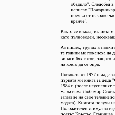
обадило". Следобед в
написах "Пожарникари
поемка от няколко час
вранче".
Както се вижда, изливът е
като пълноводен, несекващ
Аз пишех, трупах в папките
те години ме поканеха да д
винаги бях готов, защото 
на което да се опра.
Поемката от 1977 г. даде з
първата ми книга за деца "
1984 г. (после неуспелият 
марксизма Любомир Стойко
заглавие на свое телевизи
модата). Книгата получи на
Положителен стимул за изд
поетът Кръстьо Станишев,