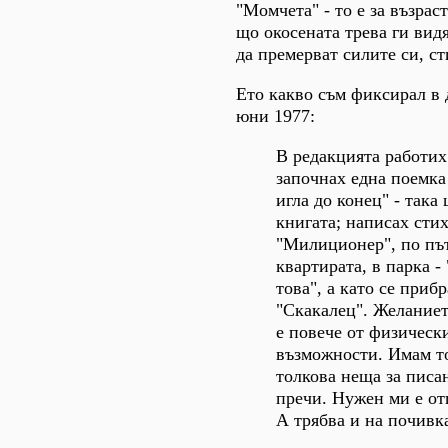
"Момчета" - то е за възрас
що окосената трева ги видя
да премерват силите си, ст
Ето какво съм фиксирал в 
юни 1977:
В редакцията работих 
започнах една поемка
игла до конец" - така 
книгата; написах сти
"Милиционер", по път
квартирата, в парка -
това", а като се прибр
"Скакалец". Желаниет
е повече от физическ
възможности. Имам т
толкова неща за писа
пречи. Нужен ми е от
А трябва и на почивка