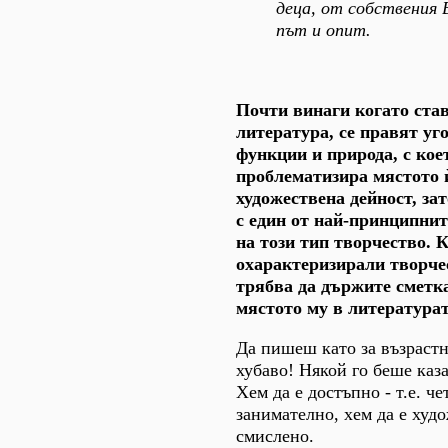
деца, от собствения 
път и опит.
Почти винаги когато став
литература, се правят уг
функции и природа, с кое
проблематизира мястото 
художествена дейност, за
с един от най-принципнит
на този тип творчество. 
охарактеризирали творчес
трябва да държите сметка
мястото му в литература
Да пишеш като за възрастн
хубаво! Някой го беше каза
Хем да е достъпно - т.е. че
занимателно, хем да е худо
смислено.