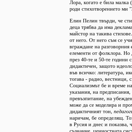
Лора, когато е била малка 
роди стихотворението ми "З
Елин Пелин твърди, че сти
деца трябва да има деклам
майстор на такива стихове.
от него. От него съм се учи
вграждане на разговорния 
елементи от фолклора. Но
през 40-те и 50-те години 
дидактичен, защото идеол
във всичко: литература, и
тогава - радио, вестници, 
Социализмът бе и време на
указания, на предписания,
превъзпитание, на убежден
може да се моделира и про
дидактичният тон,
педаго
наричам, бе определящ. То
в Русия и днес и показва, 
съзнание, ценностната сис