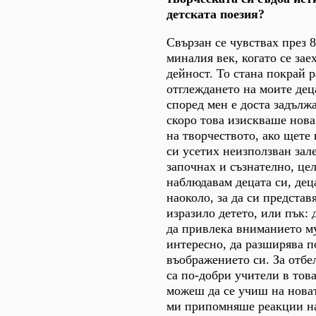
детската поезия?
Свързан се чувствах през 8
миналия век, когато се зае
дейност. То стана покрай 
отглеждането на моите дец
според мен е доста задълж
скоро това изискваше нова
на творчеството, ако щете 
си усетих неизползван зал
започнах и съзнателно, це
наблюдавам децата си, дец
наоколо, за да си представ
изразило детето, или пък: д
да привлека вниманието му
интересно, да разширява п
въображението си. За отбел
са по-добри учители в тов
можеш да се учиш на нова
ми припомняше реакции н