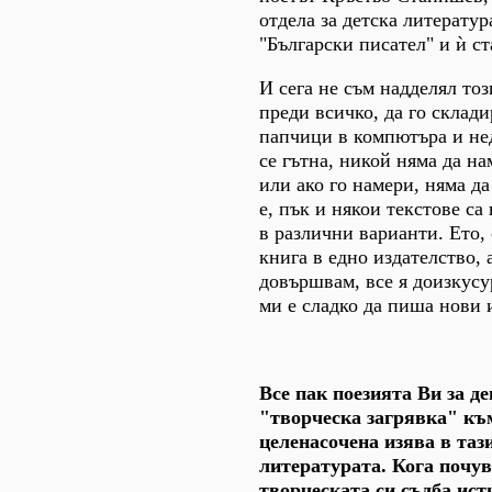
отдела за детска литератур
"Български писател" и ѝ ст
И сега не съм надделял то
преди всичко, да го склад
папчици в компютъра и нед
се гътна, никой няма да н
или ако го намери, няма да
е, пък и някои текстове са
в различни варианти. Ето, 
книга в едно издателство, а
довършвам, все я доизкусу
ми е сладко да пиша нови 
Все пак поезията Ви за д
"творческа загрявка" къ
целенасочена изява в таз
литературата. Кога почу
творческата си съдба ист