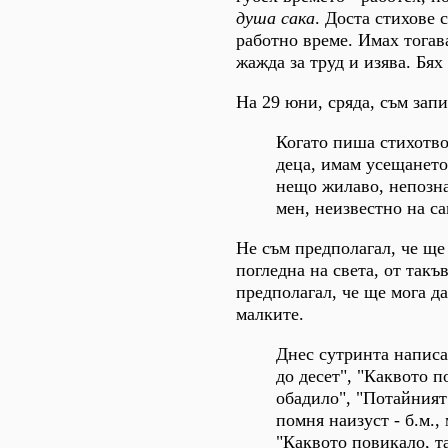
душа сака
. Доста стихове 
работно време. Имах тогав
жажда за труд и изява. Бя
На 29 юни, сряда, съм запи
Когато пиша стихотво
деца, имам усещането 
нещо жилаво, непозна
мен, неизвестно на с
Не съм предполагал, че ще 
погледна на света, от такъ
предполагал, че ще мога да
малките.
Днес сутринта написа
до десет", "Каквото п
обадило", "Потайният"
помня наизуст - б.м., 
"Каквото повикало, т