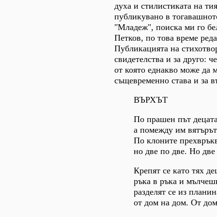
духа и стилистиката на тия
публикувано в тогавашнот
"Младеж", поиска ми го б
Петков, по това време ред
Публикацията на стихотво
свидетелства и за друго: че
от която еднакво може да м
същевременно става и за в
ВЪРХЪТ
По прашен път децата
а помежду им вятърът
По клоните прехвръкв
но две по две. Но две
Крепят се като тях де
ръка в ръка и мълчеш
разделят се из планин
от дом на дом. От дом