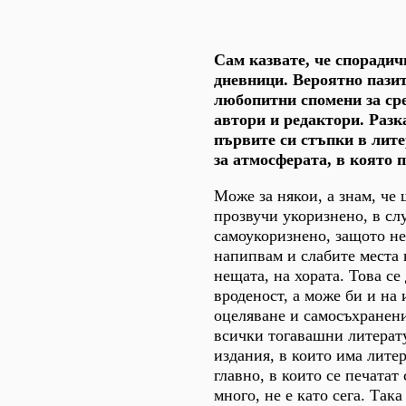
Сам казвате, че спорадич
дневници. Вероятно пази
любопитни спомени за ср
автори и редактори. Разк
първите си стъпки в лите
за атмосферата, в която 
Може за някои, а знам, че щ
прозвучи укоризнено, в сл
самоукоризнено, защото не 
напипвам и слабите места 
нещата, на хората. Това се
вроденост, а може би и на 
оцеляване и самосъхранени
всички тогавашни литерат
издания, в които има лите
главно, в които се печатат 
много, не е като сега. Так