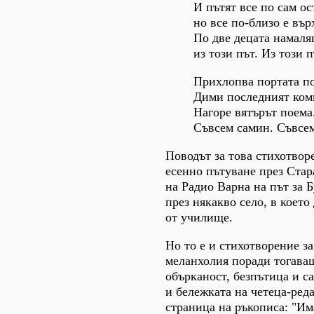
И пътят все по сам ос
но все по-близо е вър
По две децата намаля
из този път. Из този п
Прихлопва портата по
Дими последният ком
Нагоре вятърът поема
Съвсем самин. Съвсе
Поводът за това стихотвор
есенно пътуване през Стар
на Радио Варна на път за 
през някакво село, в което
от училище.
Но то е и стихотворение з
меланхолия поради тогава
обърканост, безпътица и с
и бележката на четеца-ред
страница на ръкописа: "Им