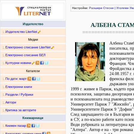
Настройки:
Разшири
Стесни
|
Уголеми
Ум
АЛБЕНА СТА
Издателство
=================
:.
Издателство LiterNet
Медии
Албена Стамб
:.
Електронно списание LiterNet
писателка, п
психоаналити
:.
Електронно списание БЕЛ
докторантура
:.
Културни новини
Франция. Чл
Фройдистка а
Каталози
24.08.1957 г.
френска фил
:.
По дати
:
март
държавен уни
:.
Електронни книги
1999 г. живее в Париж, където пр
психология, защитава дисертация 
:.
Раздели / Рубрики
и психоанализата под ръководство
:.
Автори
Университет Париж 7 "Жюсийо", р
Университетите Париж 9 "Дофин"
:.
Критика за авторите
След завръщането си в България в
Книжарници
в СУ, а по-късно работи като псих
Води рубриката за литературна кр
:.
Книжен пазар
"Алтера". Автор е на - три романа 
:.
Книгосвят: сравни цени