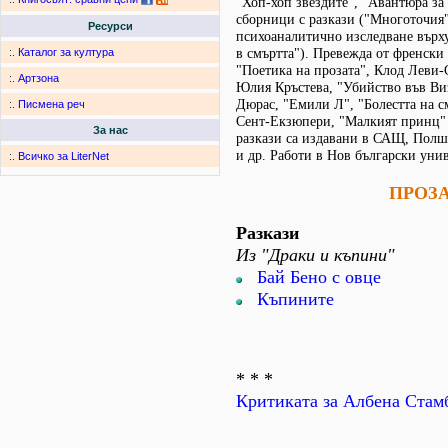
"Хоп-хоп звездите", "Авантюра за 
сборници с разкази ("Многоточия"
Ресурси
психоаналитично изследване върх
в смъртта"). Превежда от френски
:.
Каталог за култура
"Поетика на прозата", Клод Леви-
:.
Артзона
Юлия Кръстева, "Убийство във Ви
Дюрас, "Емили Л", "Болестта на с
:.
Писмена реч
Сент-Екзюпери, "Малкият принц" 
За нас
разкази са издавани в САЩ, Полш
и др. Работи в Нов български унив
:.
Всичко за LiterNet
ПРОЗ
Разкази
Из "Драки и къпини"
Бай Бено с овце
Къпините
* * *
Критиката за Албена Стам