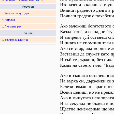
Изопачени в капан за глуп
Ресурси
Видиш граденото дълго в 
:.
Каталог за култура
Почнеш градеж с похабени
:.
Артзона
Ако заложиш богатството с
:.
Писмена реч
Казал "ези", а се падне "ту
За нас
И въпреки туй останеш сп
:.
Всичко за LiterNet
И нивга не спомниш тази и
Ако си стар, ала морните 
Заставиш да служат като п
И тъй се държиш, без ника
Казал на своето тяло: "Бъд
Ако в тълпата останеш въ
На върха си, държейки се 
Белези нямаш от враг и от
Всеки цениш, но не прека
Ако в минутата невъзврат
И за секунда не бъдеш в п
Щастие неизмеримо ще им