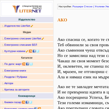
Настройки:
Разшири
Стесни
|
Уголеми
Ум
АКО
Издателство
:.
Издателство LiterNet
Медии
:.
Електронно списание LiterNet
Ако спасиш се, когато те с
Теб обвинили за своя пров
:.
Електронно списание БЕЛ
Ако съмнения чуеш отвсъд
:.
Културни новини
Но се замислиш над тези с
Каталози
Чакаш ли своя момент безо
:.
По дати
:
март
И, оклеветен, не станеш п
И, мразен, не отговориш с 
:.
Електронни книги
Ала и нямаш език на мъдр
:.
Раздели / Рубрики
:.
Автори
Ако не те завладее мечтата
:.
Критика за авторите
И не превърнеш идеята в ц
Книжарници
Ако посрещнеш Успеха, Бе
Тези големи измамници, см
:.
Книжен пазар
Ако преглътнеш словата си
:.
Книгосвят: сравни цени