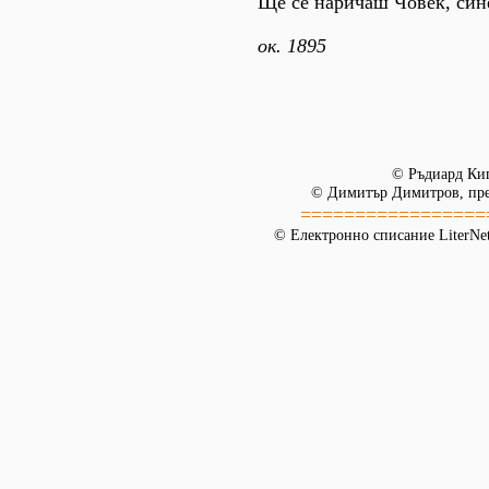
Ще се наричаш Човек, син
ок. 1895
© Ръдиард Ки
© Димитър Димитров, пре
=================
© Електронно списание LiterNet