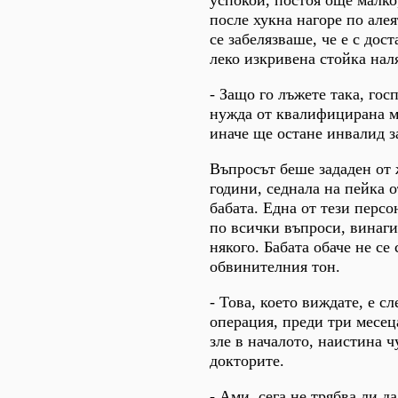
после хукна нагоре по алея
се забелязваше, че е с дос
леко изкривена стойка нал
- Защо го лъжете така, гос
нужда от квалифицирана 
иначе ще остане инвалид з
Въпросът беше зададен от 
години, седнала на пейка о
бабата. Една от тези перс
по всички въпроси, винаги
някого. Бабата обаче не се
обвинителния тон.
- Това, което виждате, е сл
операция, преди три месец
зле в началото, наистина 
докторите.
- Ами, сега не трябва ли да