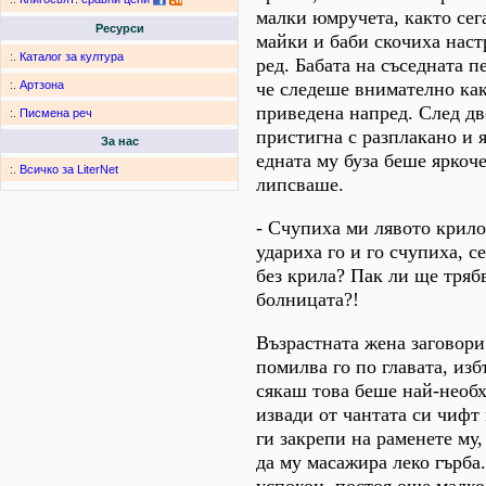
малки юмручета, както сег
Ресурси
майки и баби скочиха наст
:.
Каталог за култура
ред. Бабата на съседната п
че следеше внимателно как
:.
Артзона
приведена напред. След дв
:.
Писмена реч
пристигна с разплакано и 
За нас
едната му буза беше яркоч
:.
Всичко за LiterNet
липсваше.
- Счупиха ми лявото крило!
удариха го и го счупиха, с
без крила? Пак ли ще трябв
болницата?!
Възрастната жена заговори
помилва го по главата, изб
сякаш това беше най-необх
извади от чантата си чифт
ги закрепи на раменете му,
да му масажира леко гърба
успокои, постоя още малко