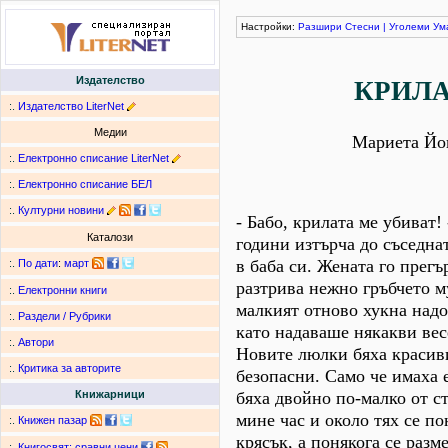
Настройки:
Разшири
Стесни
|
Уголеми
Ум
Издателство
КРИЛ
:.
Издателство LiterNet
Медии
Мариета Йо
:.
Електронно списание LiterNet
:.
Електронно списание БЕЛ
:.
Културни новини
- Бабо, крилата ме убиват!
Каталози
години изтърча до съседна
в баба си. Жената го прегъ
:.
По дати
:
март
разтрива нежно гръбчето м
:.
Електронни книги
малкият отново хукна над
:.
Раздели / Рубрики
като надаваше някакви вес
:.
Автори
Новите люлки бяха красиви
:.
Критика за авторите
безопасни. Само че имаха 
бяха двойно по-малко от с
Книжарници
мине час и около тях се п
:.
Книжен пазар
крясък, а понякога се разм
:.
Книгосвят: сравни цени