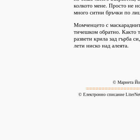
колкото мене. Просто не 
много ситни бръчки по лиц
Момченцето с маскарадните
тичешком обратно. Както 
развети крила зад гърба с
лети ниско над алеята.
© Мариета Йо
=================
© Електронно списание LiterNet