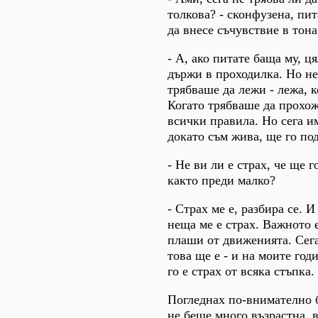
толкова? - сконфузена, пи
да внесе съчувствие в тона
- А, ако питате баща му, ц
държи в проходилка. Но не
трябваше да лежи - лежа, к
Когато трябваше да прохож
всички правила. Но сега и
докато съм жива, ще го по
- Не ви ли е страх, че ще г
както преди малко?
- Страх ме е, разбира се. 
неща ме е страх. Важното е
плаши от движенията. Сега
това ще е - и на моите год
го е страх от всяка стъпка.
Погледнах по-внимателно 
не беше много възрастна, 