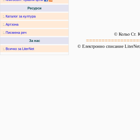
Ресурси
:.
Каталог за култура
:.
Артзона
:.
Писмена реч
© Кольо Ст. 
=================
За нас
© Електронно списание LiterNet,
:.
Всичко за LiterNet