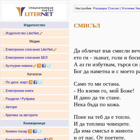
Настройки:
Разшири
Стесни
|
Уголеми
Ум
СМИСЪЛ
Издателство
:.
Издателство LiterNet
Медии
:.
Електронно списание LiterNet
Да обличат във смисли веч
ето ги - зъзнат, голи и боси
:.
Електронно списание БЕЛ
А аз ги избутвам, търся си 
:.
Културни новини
Бог да наметна и с моето р
Каталози
:.
По дати
:
март
Само то ми остана.
- Но вземи го, мой Боже!
:.
Електронни книги
И дано да ти стане.
:.
Раздели / Рубрики
Нека бъда по кожа.
:.
Автори
:.
Критика за авторите
Поне на теб да е топло.
И да топлиш човеците.
Книжарници
Да има смисъл в живота
:.
Книжен пазар
и от нас. От поетите.
:.
Книгосвят: сравни цени