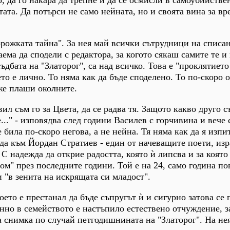
тата. Да потърси не само нейната, но и своята вина за в
орожката тайна". За нея май всички сътрудници на списа
аема да сподели с редактора, за когото сякаш самите те и
съдбата на "Златорог", са над всичко. Това е "проклятието
то е лично. То няма как да бъде споделено. То по-скоро 
же плаши околните.
ил съм го за Цвета, да се радва тя. Защото какво друго с
..." - изповядва след години Василев с горчивина и вече 
е била по-скоро негова, а не нейна. Тя няма как да я изпи
да към Йордан Стратиев - един от начеващите поети, из
 С надежда да открие радостта, която ѝ липсва и за която
ом" през последните години. Той е на 24, само година по
 "в зенита на искрящата си младост".
оето е престанал да бъде съпругът ѝ и сигурно затова се 
о в семейството е настъпило естествено отчуждение, з
 снимка по случай петгодишнината на "Златорог". На нея