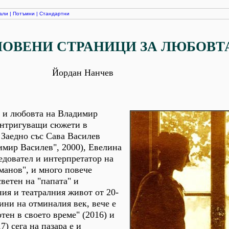
али
|
Потъмни
|
Стандартни
ОВЕНИ СТРАНИЦИ ЗА ЛЮБОВТ
Йордан Нанчев
о и любовта на Владимир
 интригуващи сюжети в
 Заедно със Сава Василев
имир Василев", 2000), Евелина
едовател и интерпретатор на
манов", и много повече
ветен на "папата" и
ния и театралния живот от 20-
дини на отминалия век, вече е
тен в своето време" (2016) и
7) сега на пазара е и