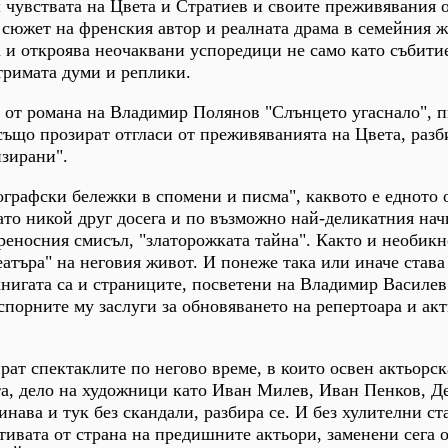
 чувствата на Цвета и Стратиев и своите преживявания 
сюжет на френския автор и реалната драма в семейния ж
 и откроява неочаквани успоредици не само като събитие
тримата думи и реплики.
 от романа на Владимир Полянов "Слънцето угаснало", п
 също прозират отгласи от преживяванията на Цвета, разб
изирани".
хографски бележки в спомени и писма", каквото е едното 
като никой друг досега и по възможно най-деликатния нач
преносния смисъл, "златорожката тайна". Както и необик
еатъра" на неговия живот. И понеже така или иначе става
 книгата са и страниците, посветени на Владимир Василев
зспорните му заслуги за обновяването на репертоара и ак
.
рат спектаклите по негово време, в които освен актьорск
та, дело на художници като Иван Милев, Иван Пенков, Д
нава и тук без скандали, разбира се. И без хулителни ст
отивата от страна на предишните актьори, заменени сега 