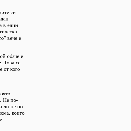
ните си
рдан
а в един
тическа
о" вече е
ой обаче е
. Това се
е от кого
която
. Не по-
а ли не по
сма, които
е