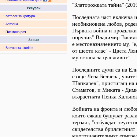
"Златорожката тайна" (2019
Ресурси
Последната част включва и
:.
Каталог за култура
необикновена любов, роден
:.
Артзона
Първата война и продължи
:.
Писмена реч
поручик" Владимир Василе
За нас
е местоназначението му, "
:.
Всичко за LiterNet
от шести клас" - Цвета Ле
му остана за цял живот".
Последните думи са на Ели
е още Лиза Белчева, учите
Шапкарев", пристигащ на ко
Стаматов, и Миката - Дим
възрастната Пенка Калъпова
Войната на фронта и любов
които сякаш бушуват разли
терзаят, "събуждат неусетн
свидетелства брилянтният
многозначителният епиграф 