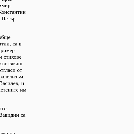
димир
Константин
, Петър
ъобще
тии, са в
пример
и стихове
кът сякаш
отгласи от
ралелизъм.
Василев, и
летените им
ато
 Завидни са
лко на