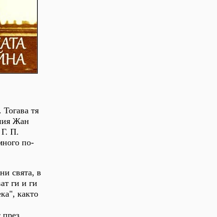
 Тогава тя
тния Жан
Г. П.
много по-
ни свята, в
ат ги и ги
ка", както
 през