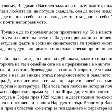
о своему, Владимир Василев залага на невъзможното, пол
опази любовта си, да потуши скандала, сам да поеме изця
 даде шанс на себе си и на тях двамата, с мъдрост и себео
си почти непоправимото.
 Трудно е да го проумеят дори приятелите му. То е наист
по ума и силите на всекиго. За да го провидиш и опишеш
затулени факти и архивни свидетелства ти трябват мног
даденост, душевно родство и психологическо проникнове
чайна да изглежда в очите на публиката, колкото и да по
торията на тази семейна сага не е преразказана в книгата
юка или евтина булевардна сензация. Авторката е успяла 
ците в нея, да вникне отвъд повърхностното и баналното,
ра. Да я извиси някак си, да я превърне в своеобразен м
атургия и литература. При това тази любовна история по
каз на френския драматург Пол Жиралди, с чийто спекта
стува в София през 1929 година, а десет години по-късно
иев и поставена от нашия Народен театър. Владимир Вас
 и прави блестящ коментар за поведението и характера н