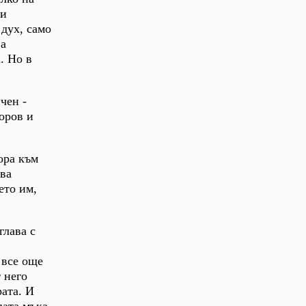
зи
 дух, само
ва
. Но в
чен -
оров и
ора към
ева
ето им,
глава с
 все още
 него
рата. И
ната мъка