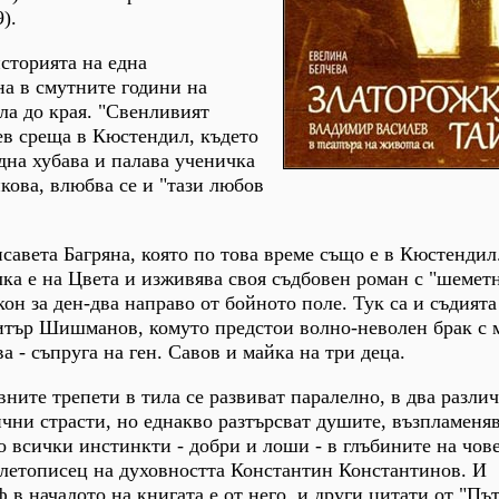
).
сторията на една
а в смутните години на
ла до края. "Свенливият
в среща в Кюстендил, където
една хубава и палава ученичка
нкова, влюбва се и "тази любов
савета Багряна, която по това време също е в Кюстендил.
лка е на Цвета и изживява своя съдбовен роман с "шеме
н за ден-два направо от бойното поле. Тук са и съдията 
итър Шишманов, комуто предстои волно-неволен брак с 
 - съпруга на ген. Савов и майка на три деца.
ните трепети в тила се развиват паралелно, в два различ
чни страсти, но еднакво разтърсват душите, възпламеняв
о всички инстинкти - добри и лоши - в глъбините на чове
 летописец на духовността Константин Константинов. И
в началото на книгата е от него, и други цитати от "Път