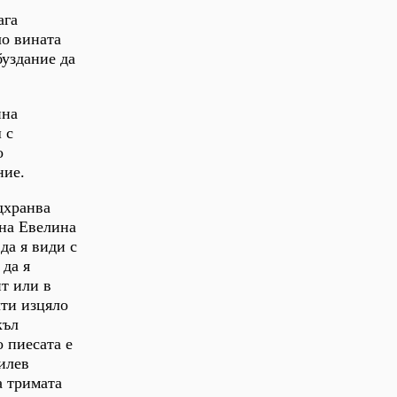
ага
ло вината
буздание да
ина
 с
о
ние.
дхранва
 на Евелина
да я види с
 да я
ит или в
чти изцяло
къл
 пиесата е
илев
а тримата