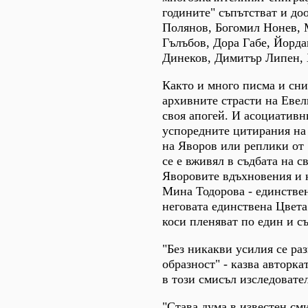
годините" съпътстват и до
Полянов, Богомил Нонев, 
Гълъбов, Дора Габе, Йорда
Динеков, Димитър Липен, 
Както и много писма и сни
архивните страсти на Евели
своя апогей. И асоциативн
успоредните цитирания на 
на Яворов или реплики от 
се е вживял в съдбата на с
Яворовите вдъхновения и 
Мина Тодорова - единствен
неговата единствена Цвета
коси пленяват по един и с
"Без никакви усилия се ра
образност" - казва авторка
в този смисъл изследовате
"Става дума в известен см