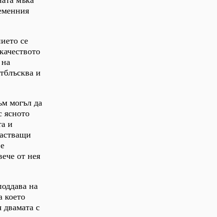
ременния
нието се
 качеството
 на
отблъсква и
ъм могъл да
с ясното
та и
растващи
 е
вече от нея
поддава на
а което
 двамата с