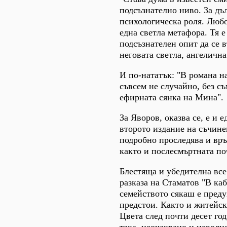
подсъзнателно ниво. За дъ
психологическа роля. Любо
една светла метафора. Тя е
подсъзнателен опит да се 
неговата светла, ангелична
И по-нататък: "В романа на
съвсем не случайно, без с
ефирната сянка на Мина".
За Яворов, оказва се, е и 
второто издание на съчинен
подробно проследява и връ
както и послесмъртната по
Блестяща и убедителна все 
разказа на Стаматов "В каб
семейството сякаш е преду
предстои. Както и житейск
Цвета след почти десет го
така, неочаквано и неволно