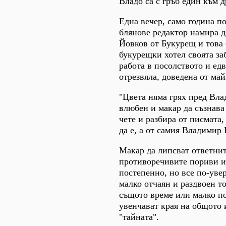
Владо са с гръб един към д
Една вечер, само година п
блянове редактор намира д
Йовков от Букурещ и това 
букурещки хотел своята за
работа в посолството и едв
отрезвяла, доведена от ма
"Цвета няма грях пред Влад
влюбен и макар да съзнава 
чете и разбира от писмата
да е, а от самия Владимир 
Макар да липсват ответнит
противоречивите пориви и 
постепенно, но все по-увер
малко отчаян и раздвоен то
същото време или малко п
увенчават края на общото 
"тайната".