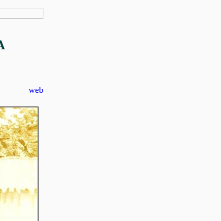
А
web