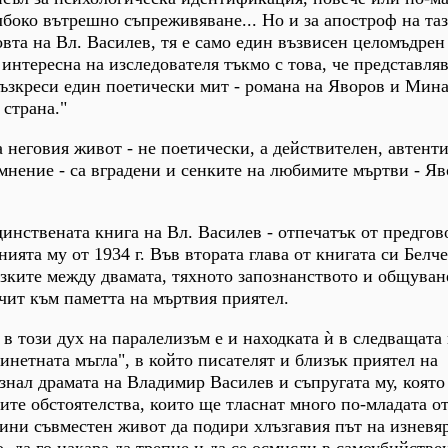
лбоко вътрешно съпреживяване... Но и за апостроф на та
вта на Вл. Василев, тя е само един възвисен целомъдрен
 интересна на изследователя тъкмо с това, че представля
възкреси един поетически мит - романа на Яворов и Мина
 страна."
 неговия живот - не поетически, а действителен, автенти
ъмнение - са вградени и сенките на любимите мъртви - Яв
единствената книга на Вл. Василев - отпечатък от предгов
ията му от 1934 г. Във втората глава от книгата си Белч
зките между двамата, тяхното запознанството и общуван
чит към паметта на мъртвия приятел.
в този дух на паралелизъм е и находката ѝ в следващата 
инетната мъгла", в който писателят и близък приятел на
знал драмата на Владимир Василев и съпругата му, която
ите обстоятелства, които ще тласнат много по-младата от
дини съвместен живот да подири хлъзгавия път на изневя
, да го накара да трепне и да се осмисли в самоубийстве