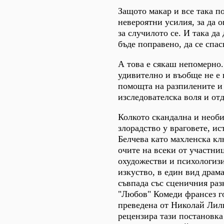
Защото макар и все така п
невероятни усилия, за да 
за случилото се. И така да
бъде поправено, да се спа
А това е сякаш непомерно.
удивително и въобще не е 
помощта на разпилените и 
изследователска воля и от
Колкото скандална и необи
злорадство у враговете, ис
Белчева като махленска кл
очите на всеки от участни
охудожестви и психологизи
изкуство, в един вид драм
съвпада със сценичния раз
"Любов" Комеди франсез го
преведена от Николай Лил
рецензира тази постановка