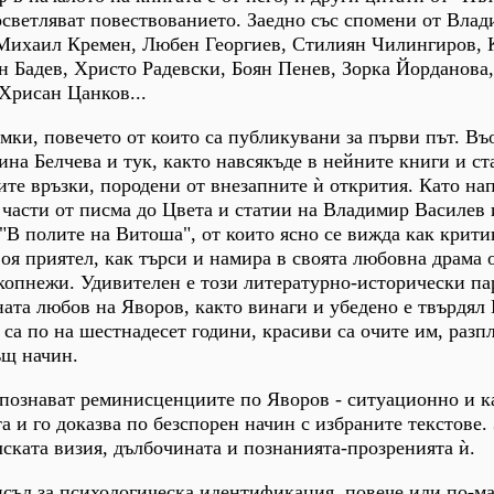
осветляват повествованието. Заедно със спомени от Вла
Михаил Кремен, Любен Георгиев, Стилиян Чилингиров, 
н Бадев, Христо Радевски, Боян Пенев, Зорка Йорданова
Хрисан Цанков...
мки, повечето от които са публикувани за първи път. В
на Белчева и тук, както навсякъде в нейните книги и ста
ите връзки, породени от внезапните ѝ открития. Като на
части от писма до Цвета и статии на Владимир Василев 
"В полите на Витоша", от които ясно се вижда как крити
воя приятел, как търси и намира в своята любовна драма 
копнежи. Удивителен е този литературно-исторически па
ата любов на Яворов, както винаги и убедено е твърдял 
 са по на шестнадесет години, красиви са очите им, разп
ъщ начин.
зпознават реминисценциите по Яворов - ситуационно и к
та и го доказва по безспорен начин с избраните текстове.
лската визия, дълбочината и познанията-прозренията ѝ.
исъл за психологическа идентификация, повече или по-ма