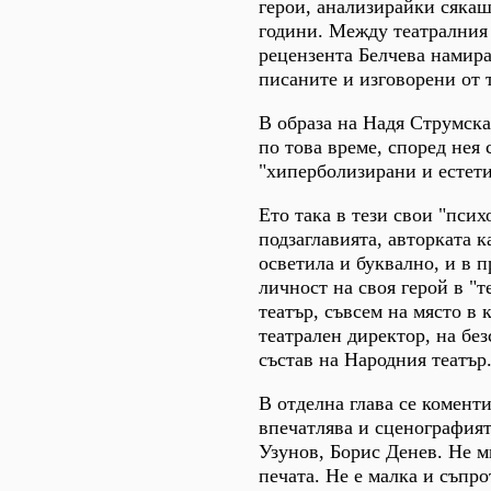
герои, анализирайки сякаш
години. Между театралния 
рецензента Белчева намира
писаните и изговорени от 
В образа на Надя Струмска
по това време, според нея
"хиперболизирани и естет
Ето така в тези свои "пси
подзаглавията, авторката 
осветила и буквално, и в 
личност на своя герой в "т
театър, съвсем на място в
театрален директор, на бе
състав на Народния театър
В отделна глава се коменти
впечатлява и сценография
Узунов, Борис Денев. Не ми
печата. Не е малка и съпр