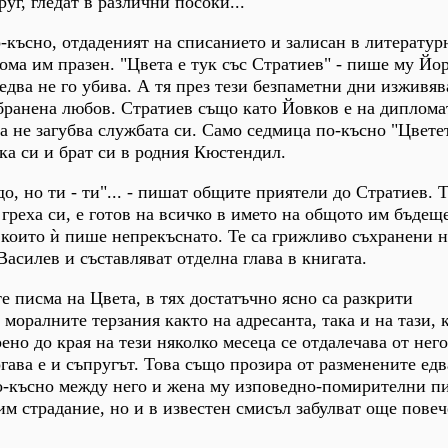
руг, гледат в различни посоки...
о-късно, отдаденият на списанието и залисан в литератур
ома им празен. "Цвета е тук със Стратиев" - пише му Йо
едва не го убива. А тя през тези безпаметни дни изживяв
бранена любов. Стратиев също като Йовков е на диплома
а не загубва службата си. Само седмица по-късно "Цветет
йка си и брат си в родния Кюстендил.
о, но ти - ти"... - пишат общите приятели до Стратиев. Т
греха си, е готов на всичко в името на общото им бъдеще
, които ѝ пише непрекъснато. Те са грижливо съхранени н
Василев и съставляват отделна глава в книгата.
е писма на Цвета, в тях достатъчно ясно са разкрити
моралните терзания както на адресанта, така и на тази, 
ено до края на тези няколко месеца се отдалечава от него
гава е и съпругът. Това също прозира от разменените едв
о-късно между него и жена му изповедно-помирителни пи
им страдание, но и в известен смисъл забулват още повеч