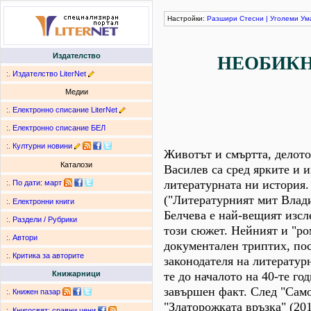
Настройки:
Разшири
Стесни
|
Уголеми
Ум
Издателство
НЕОБИКН
:.
Издателство LiterNet
Медии
:.
Електронно списание LiterNet
:.
Електронно списание БЕЛ
:.
Културни новини
Животът и смъртта, делот
Каталози
Василев са сред ярките и
литературната ни история.
:.
По дати
:
март
("Литературният мит Влад
:.
Електронни книги
Белчева е най-вещият изсл
:.
Раздели / Рубрики
този сюжет. Нейният и "ро
:.
Автори
документален триптих, пос
:.
Критика за авторите
законодателя на литератур
те до началото на 40-те го
Книжарници
завършен факт. След "Само
:.
Книжен пазар
"Златорожката връзка" (201
:.
Книгосвят: сравни цени