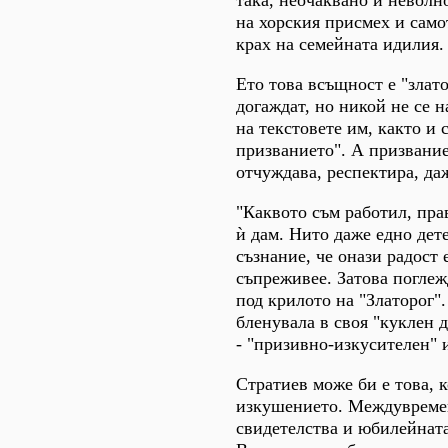
на хорския присмех и само
крах на семейната идилия.
Ето това всъщност е "злат
догаждат, но никой не се н
на текстовете им, както и 
призванието". А призвание
отчуждава, респектира, да
"Каквото съм работил, прав
ѝ дам. Нито даже едно дете
съзнание, че онази радост 
съпреживее. Затова поглеж
под крилото на "Златорог".
бленувала в своя "куклен д
- "призивно-изкусителен" и
Стратиев може би е това, к
изкушението. Междувременн
свидетелства и юбилейната