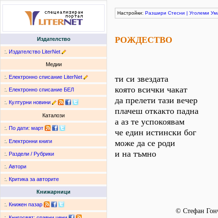
Настройки:
Разшири
Стесни
|
Уголеми
Ум
РОЖДЕСТВО
Издателство
:.
Издателство LiterNet
Медии
:.
Електронно списание LiterNet
ти си звездата
която всички чакат
:.
Електронно списание БЕЛ
да прелети тази вечер
:.
Културни новини
плачеш откакто падна
Каталози
а аз те успокоявам
:.
По дати
:
март
че един истински бог
може да се роди
:.
Електронни книги
и на тъмно
:.
Раздели / Рубрики
:.
Автори
:.
Критика за авторите
Книжарници
:.
Книжен пазар
© Стефан Гон
:.
Книгосвят: сравни цени