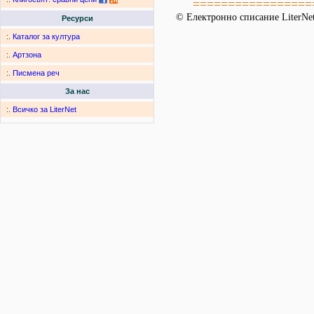
=================
© Електронно списание LiterNet
Ресурси
:.
Каталог за култура
:.
Артзона
:.
Писмена реч
За нас
:.
Всичко за LiterNet