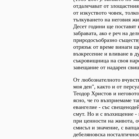
отдалечават от злощастния
от изкуството човек, толк
тълкуването на неговия жи
Десет години ще поставят 
забравата, ако е реч на де
природосъобразно съществ
отрязък от време винаги щ
възкресение и вливане в д
съкровищница на своя нар
завещание от надарен свиш
От любознателното вчувст
моя ден", както и от персу
Теодор Христов и неговото
ясно, че го възприемаме та
евангелие - със свещеноде
смут. Но и с възхищение -
при ценности на живота, о
смисъл и значение, с вапц
дебеляновска носталгичнос