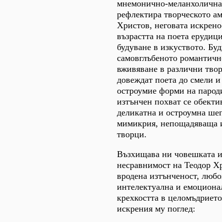
мнемонично-меланхолична
рефлектира творческото ам
Христов, неговата искрено
възрастта на поета ерудиц
будуване в изкуството. Бу
самовглъбеното романтичн
вживяване в различни твор
довеждат поета до смели и
остроумие форми на парод
изтънчен похват се обекти
деликатна и остроумна шег
мимикрия, непощадяваща и
творци.
Възхищава ни човешката и
несравнимост на Теодор Хр
вродена изтънченост, любо
интелектуална и емоциона
крехкостта в целомъдрието
искрения му поглед: