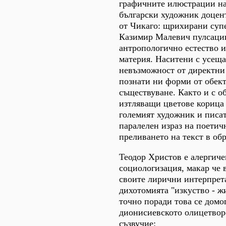
графичните илюстрации н
български художник доцен
от Чикаго: щрихирани суп
Казимир Малевич пулсаци
антропологично естество и
материя. Наситени с усеща
невъзможност от директни
познати ни форми от обек
съществуване. Както и с о
изтляващи цветове корица 
големият художник и писат
паралелен израз на поетич
преливането на текст в обр
Теодор Христов е алергиче
социологизация, макар че 
своите лирични интерпрет
дихотомията "изкуство - ж
точно поради това се домог
дионисиевското олицетвор
съзвучие: