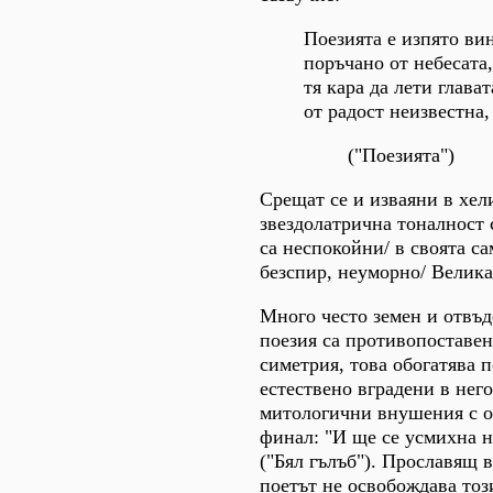
Поезията е изпято ви
поръчано от небесата,
тя кара да лети глават
от радост неизвестна,
("Поезията")
Срещат се и изваяни в хел
звездолатрична тоналност 
са неспокойни/ в своята са
безспир, неуморно/ Велика
Много често земен и отвъд
поезия са противопоставен
симетрия, това обогатява 
естествено вградени в нег
митологични внушения с 
финал: "И ще се усмихна н
("Бял гълъб"). Прославящ 
поетът не освобождава тоз