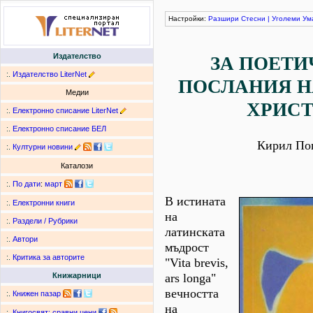
Настройки:
Разшири
Стесни
|
Уголеми
Ум
Издателство
ЗА ПОЕТИ
:.
Издателство LiterNet
ПОСЛАНИЯ Н
Медии
ХРИС
:.
Електронно списание LiterNet
:.
Електронно списание БЕЛ
Кирил По
:.
Културни новини
Каталози
:.
По дати
:
март
В истината
:.
Електронни книги
на
:.
Раздели / Рубрики
латинската
:.
Автори
мъдрост
:.
Критика за авторите
"Vita brevis,
ars longa"
Книжарници
вечността
:.
Книжен пазар
на
:.
Книгосвят: сравни цени