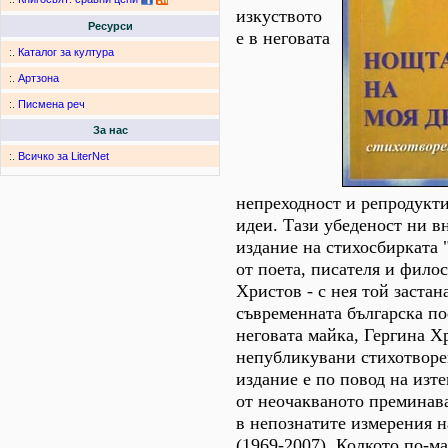
изкуството
Ресурси
е в неговата
:.
Каталог за култура
:.
Артзона
:.
Писмена реч
За нас
:.
Всичко за LiterNet
непреходност и репродукт
идеи. Тази убеденост ни в
издание на стихосбирката 
от поета, писателя и фило
Христов - с нея той застан
съвременната българска по
неговата майка, Гергина Х
непубликувани стихотворе
издание е по повод на изт
от неочакваното преминав
в непознатите измерения н
(1969-2007). Колкото по-м