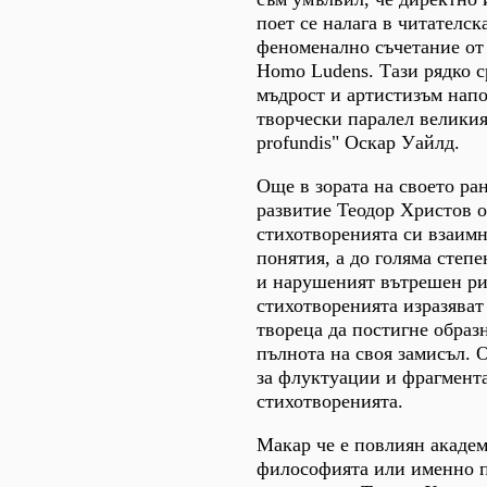
поет се налага в читателск
феноменално съчетание от
Homo Ludens. Тази рядко 
мъдрост и артистизъм напо
творчески паралел великия
profundis" Оскар Уайлд.
Още в зората на своето ра
развитие Теодор Христов 
стихотворенията си взаим
понятия, а до голяма степ
и нарушеният вътрешен ри
стихотворенията изразяват
твореца да постигне образ
пълнота на своя замисъл. 
за флуктуации и фрагмент
стихотворенията.
Макар че е повлиян акаде
философията или именно п