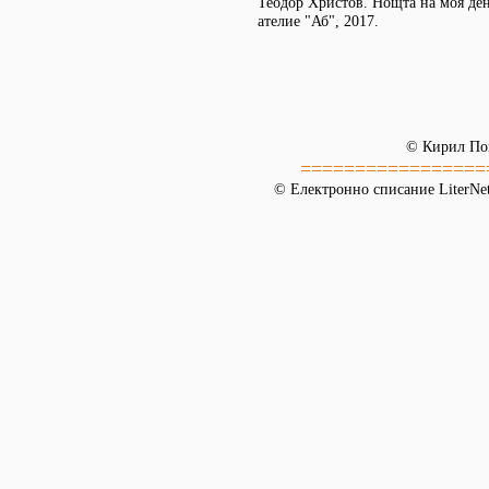
Теодор Христов. Нощта на моя ден
ателие "Аб", 2017.
© Кирил По
=================
© Електронно списание LiterNet