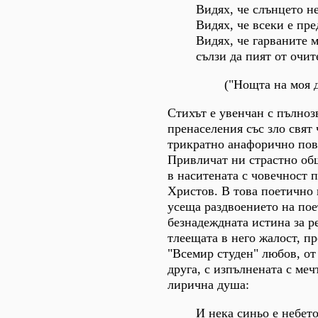
Видях, че слънцето не
Видях, че всеки е пре
Видях, че гарваните 
сълзи да пият от очит
("Нощта на моя 
Стихът е увенчан с пълноз
пренаселения със зло свят
трикратно анафорично пов
Привличат ни страстно о
в наситената с човечност 
Христов. В това поетично 
усеща раздвоението на по
безнадеждната истина за р
тлеещата в него жалост, п
"Всемир студен" любов, от 
друга, с изпълнената с меч
лирична душа:
И нека синьо е небето