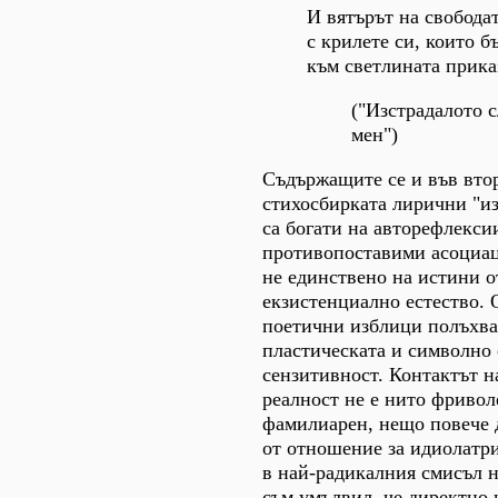
И вятърът на свободат
с крилете си, които б
към светлината прика
("Изстрадалото 
мен")
Съдържащите се и във вто
стихосбирката лирични "и
са богати на авторефлекси
противопоставими асоциаци
не единствено на истини о
екзистенциално естество.
поетични изблици полъхва
пластическата и символно 
сензитивност. Контактът н
реалност не е нито фриво
фамилиарен, нещо повече 
от отношение за идиолатр
в най-радикалния смисъл н
съм умълвил, че директно 