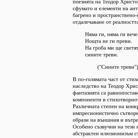
поезията на Теодор Христо
сфумато и елементи на ант
багрено и пространствено
отдалечаване от реалността
Няма ги, няма ги вече
Нощта не ги преви.
На гроба ми ще светя
сините треви.
("Сините треви"
В по-голямата част от сти
наследство на Теодор Хрис
фантазията са равнопостав
компоненти в стихотворно
Различната степен на конк
импресионистично сътворе
образи на външния и вътре
Особено съзвучни на тези 
абстрактен илюзионизъм с