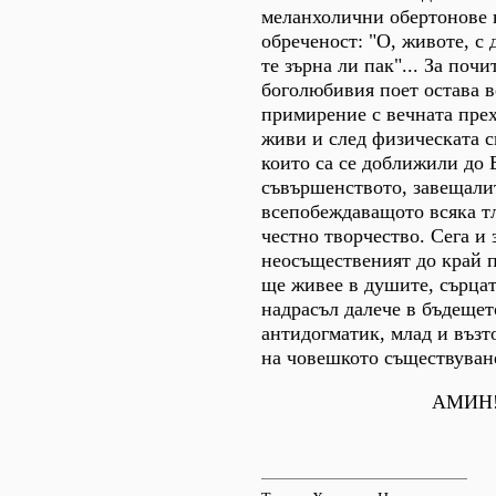
меланхолични обертонове 
обреченост: "О, животе, с
те зърна ли пак"... За почи
боголюбивия поет остава 
примирение с вечната прех
живи и след физическата с
които са се доближили до 
съвършенството, завещали
всепобеждаващото всяка т
честно творчество. Сега и 
неосъщественият до край 
ще живее в душите, сърцат
надрасъл далече в бъдещет
антидогматик, млад и въз
на човешкото съществуван
АМИН