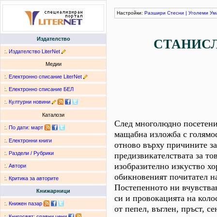
Настройки:
Разшири
Стесни
|
Уголеми
Ум
Издателство
СТАНИСЛ
:.
Издателство LiterNet
Медии
:.
Електронно списание LiterNet
:.
Електронно списание БЕЛ
:.
Културни новини
Каталози
След многолюдно посетения
:.
По дати
:
март
мащабна изложба с голямо
:.
Електронни книги
отново върху причините за
:.
Раздели / Рубрики
предизвикателствата за то
изобразително изкуство хо
:.
Автори
обикновеният почитател на
:.
Критика за авторите
Постепенното ни вчувстван
Книжарници
си и провокацията на коло
:.
Книжен пазар
от пепел, въглен, пръст, с
:.
Книгосвят: сравни цени