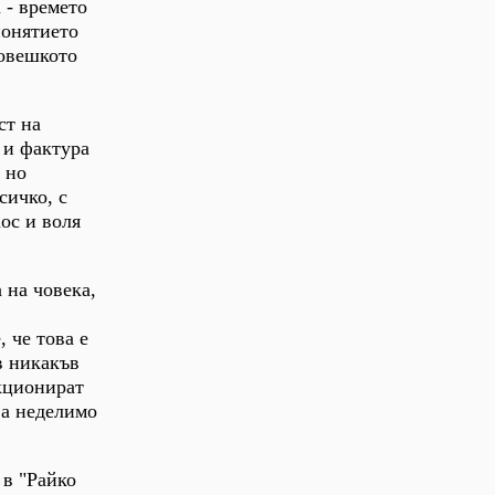
 - времето
понятието
човешкото
ст на
 и фактура
 но
сичко, с
ос и воля
 на човека,
 че това е
в никакъв
кционират
ва неделимо
 в "Райко