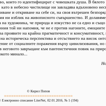
во, които го идентифицират с човешката душа. В бялото
, като в небесно чистилище ни завладява вдъхновено не
ливане и откриване на себе си, на своя вътрешен безпоря
щия ни изблик на живописното съвършенство. И долавяме
а на художника, че природа и изкуство не са едно и също
иния той ни напомня, че не е против нагоните, емоциите
ава проявите на крайна прагматичност и консумативност, 
а на историческа перспектива и отсъствието на висок онт
ение от социалните поражения върху цивилизования, но 
в неговото завръщане към пантеистичния повик на приро
кото минало...
Но
© Кирил Попов
=============================
 Електронно списание LiterNet, 02.01.2016, № 1 (194)