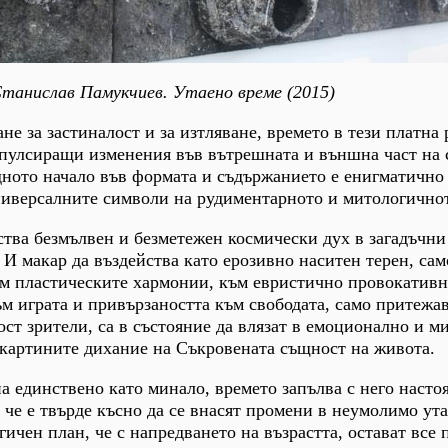
танислав Памукчиев. Утаено време (2015)
не за застиналост и за изтляване, времето в тези платна
 пулсиращи изменения във вътрешната и външна част на
дното начало във формата и съдържанието е енигматично
ниверсалните символи на рудиментарното и митологично
ства безмълвен и безметежен космически дух в загадъчни
 И макар да въздейства като ерозивно наситен терен, сам
ъм пластическите хармонии, към евристично провокатив
м играта и привързаността към свободата, само притежа
ост зрители, са в състояние да влязат в емоционално и м
 картините дихание на Съкровената същност на живота.
а единствено като минало, времето запълва с него насто
 че е твърде късно да се внасят промени в неумолимо ута
ичен план, че с напредването на възрастта, остават все 