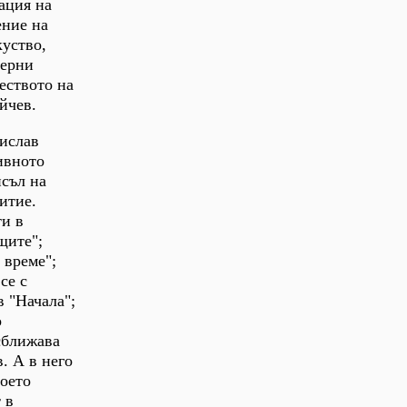
ация на
ение на
куство,
дерни
еството на
йчев.
нислав
ивното
исъл на
итие.
ти в
щите";
 време";
се с
 "Начала";
о
сближава
. А в него
воето
 в