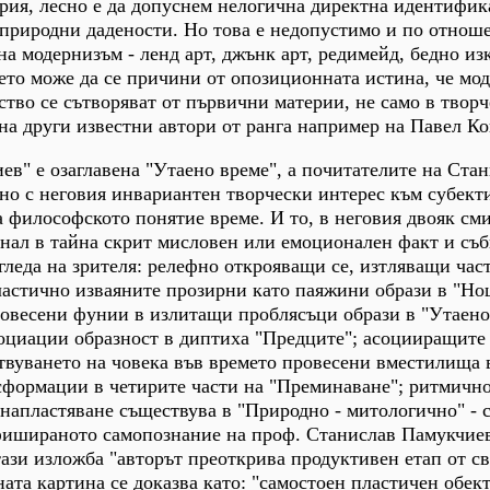
рия, лесно е да допуснем нелогична директна идентифик
 природни дадености. Но това е недопустимо и по отнош
 модернизъм - ленд арт, джънк арт, редимейд, бедно из
ето може да се причини от опозиционната истина, че мо
тво се сътворяват от първични материи, не само в творч
на други известни автори от ранга например на Павел Ко
ев" е озаглавена "Утаено време", а почитателите на Ста
но с неговия инвариантен творчески интерес към субект
 философското понятие време. И то, в неговия двояк см
анал в тайна скрит мисловен или емоционален факт и съб
гледа на зрителя: релефно открояващи се, изтляващи час
ластично изваяните прозирни като паяжини образи в "Но
овесени фунии в излитащи проблясъци образи в "Утаено
оциации образност в диптиха "Предците"; асоцииращите 
вуването на човека във времето провесени вместилища в
нсформации в четирите части на "Преминаване"; ритмичн
 напластяване съществува в "Природно - митологично" - 
афишираното самопознание на проф. Станислав Памукчиев
 тази изложба "авторът преоткрива продуктивен етап от с
ата картина се доказва като: "самостоен пластичен обект