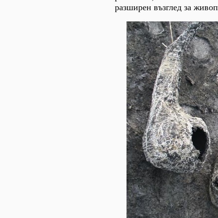
разширен възглед за живоп