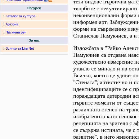
тези видове първична мате
творбите с некултивирани
Ресурси
неконвенционални форми на
:.
Каталог за култура
информел арт. Заблуждени
:.
Артзона
форми на съвременно изкус
:.
Писмена реч
Станислав Памукчиев, а и 
За нас
Изложбата в "Райко Алекси
:.
Всичко за LiterNet
Памукчиев са отдавна наяс
художествено измерение на
утаило се минало и на ост
Всичко, което ще удиви по
"Стената"; артистично и п
идентифициращите се с пр
пораждащата детеродни ас
първите моменти от същест
различната степен на тра
изобразеното като сенокос
рецепцията на зрителя с 
се съдържа истината, че с
развитие", в него живописн