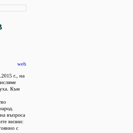
В
web
2015 г., на
мисляме
уха. Към
тво
народ.
 на въпроса
ите визии:
тоянно с