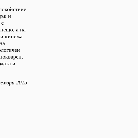
спокойствие
дък и
 с
 нещо, а на
 и кипежа
на
ологичен
покварен,
дата и
ември 2015