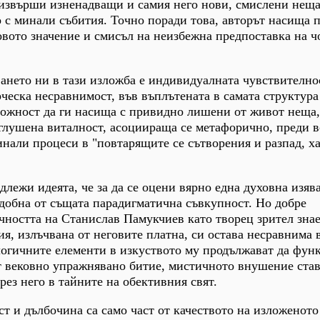
 извърши изненадващи и самия него нови, смислени неща
 с минали събития. Точно поради това, авторът насища 
овото значение и смисъл на неизбежна предпоставка на 
ането ни в тази изложба е индивидуалната чувствително
рческа несравнимост, във въплътената в самата структура
можност да ги насища с привидно лишени от живот неща,
глушена виталност, асоциираща се метафорично, преди в
инали процеси в "повтарящите се сътворения и разпад, ха
лежи идеята, че за да се оцени вярно една духовна изява
подобна от същата парадигматична съвкупност. Но добре
ността на Станислав Памукчиев като творец зрител знае,
ия, излъчвана от неговите платна, си остава несравнима 
логичните елементи в изкуството му продължават да фун
т вековно упражнявано битие, мистичното внушение ста
рез него в тайните на обективния свят.
ст и дълбочина са само част от качеството на изложеното