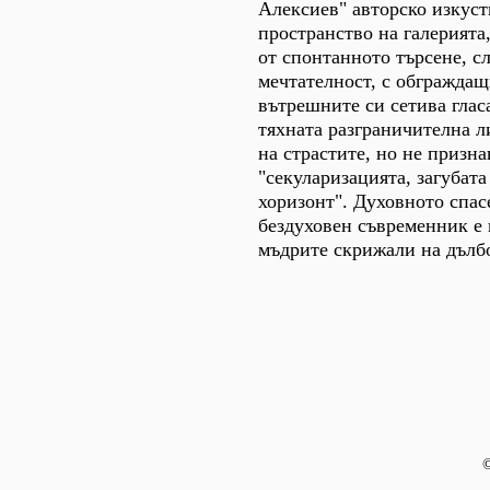
Алексиев" авторско изкуст
пространство на галерията
от спонтанното търсене, с
мечтателност, с обгражда
вътрешните си сетива глас
тяхната разграничителна л
на страстите, но не призн
"секуларизацията, загубат
хоризонт". Духовното спас
бездуховен съвременник е 
мъдрите скрижали на дълбо
©