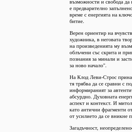
възможности и свобода да
е предварително запълнено
време с енергията на ключ
битие.
Верен ориентир на вчувств
художника, в неговата тво
на произведенията му въз
облъчени със скрита и при
познания за минали и заст
за ново начало".
На Клод Леви-Строс принад
тя трябва да се сравни с 
информираният за автентич
абсурдно. Духовната енерг
аспект и контекст. И мито
като антични фрагменти о
от усилието да се вникне п
Загадъчност, неопределено