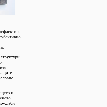
 рефлектира
 субективно
то.
 структури
о
ните
ващите
исловно
ящето и
еното.
по-слаби