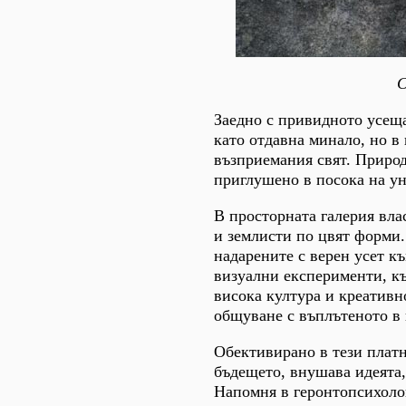
С
Заедно с привидното усеща
като отдавна минало, но в
възприемания свят. Приро
приглушено в посока на у
В просторната галерия вла
и землисти по цвят форми.
надарените с верен усет к
визуални експерименти, къ
висока култура и креативн
общуване с въплътеното в
Обективирано в тези платн
бъдещето, внушава идеята,
Напомня в геронтопсихолог