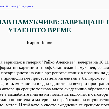
али
|
Потъмни
|
Стандартни
АВ ПАМУКЧИЕВ: ЗАВРЪЩАНЕ 
УТАЕНОТО ВРЕМЕ
Кирил Попов
 вернисаж в галерия "Райко Алексиев", вечерта на 18.11.
форматни картини от проф. Станислав Памукчиев, се за
 превръщането на една арт репрезентация в празник на д
ва причисляваме присъствието на елитни в българското
ра, и възможността в една-единствена вечер и пространс
 автора да срещне толкова много академично образован 
е в мащабните платна ни помага да включим в отговора
сално опростената материя на изработване на внушителн
ено, метал. И тъй като в своето ежедневие се срещаме пос