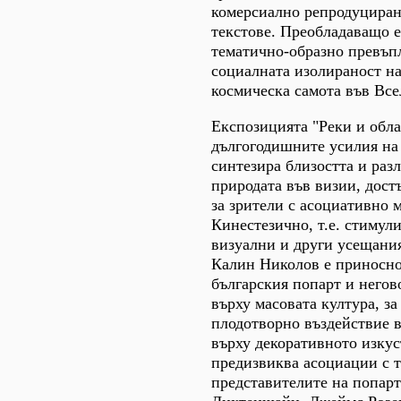
комерсиално репродуциран
текстове. Преобладаващо е
тематично-образно превъп
социалната изолираност на
космическа самота във Все
Експозицията "Реки и обла
дългогодишните усилия на
синтезира близостта и раз
природата във визии, дост
за зрители с асоциативно 
Кинестезично, т.е. стимул
визуални и други усещания
Калин Николов е приносно
българския попарт и него
върху масовата култура, за
плодотворно въздействие 
върху декоративното изкус
предизвиква асоциации с т
представителите на попар