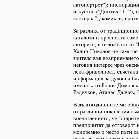
автопортрет"); инспирации
изкуство ("Диптих" 1, 2), 
консерва"), комикси, еро
За разлика от традиционн
каталози и проспекти само
авторите, в изложбата си 
Калин Николов не само че
зрителя във възприемането
неговия интерес чрез окси
лека фриволност, съчетана
информация за духовна бли
имена като Борис Димовск
Радичков, Атанас Далчев,
В дългогодишните ми общ
от различни поколения съм
впечатлението, че "старит
предпочитат да отговарят 
моноремно и често пъти с
успях да дам на художника