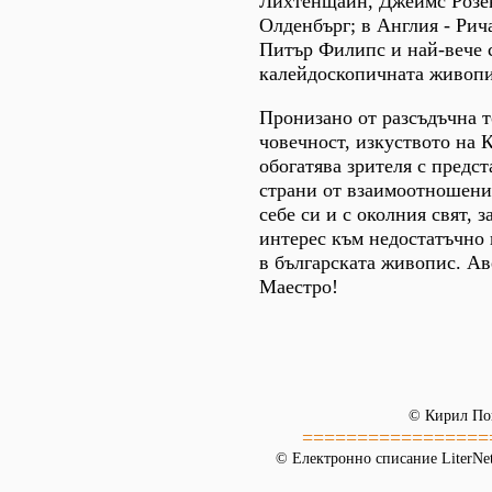
Лихтенщайн, Джеймс Розе
Олденбърг; в Англия - Ри
Питър Филипс и най-вече 
калейдоскопичната живопи
Пронизано от разсъдъчна 
човечност, изкуството на
обогатява зрителя с предст
страни от взаимоотношения
себе си и с околния свят, 
интерес към недостатъчно
в българската живопис. Ав
Маестро!
© Кирил По
=================
© Електронно списание LiterNet