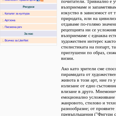
почитатели. Тривиално е у
възприемаме и запаметявам
Ресурси
изкуство в зависимост от т
:.
Каталог за култура
природата, или на цивилиз
:.
Артзона
отдаваме по-голямо значен
:.
Писмена реч
рецепцията ни се усложняв
За нас
възприемаме с еднаква ест
художествен интерес както
:.
Всичко за LiterNet
стилистиката на попарт, та
приглушени по образ, сюж
визии.
Ако като зрители сме спос
пирамидата от художестве
живота в този арт, ние го 
излизане от едно състояние
влизане в друго. Мнемони
емоционално усложняване 
жанровото, стилово и техн
разнообразие; от проявите
превъплъщения ("Фигури с