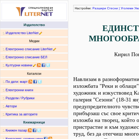
Настройки:
Разшири
Стесни
|
Уголеми
Ум
Издателство
ЕДИНСТ
:.
Издателство LiterNet
МНОГООБР
Медии
:.
Електронно списание LiterNet
Кирил По
:.
Електронно списание БЕЛ
:.
Културни новини
Каталози
Навлизам в разноформатни
:.
По дати
:
март
изложбата "Реки и облаци"
:.
Електронни книги
художник и изкуствовед К
:.
Раздели / Рубрики
галерия "Сезони" (18-31 яну
предупредителното чувство
:.
Автори
прибързаш със свое крити
:.
Критика за авторите
изложба на творец, който о
Книжарници
пристрастие и към художе
:.
Книжен пазар
труд, без да отегчиш мног
:.
Книгосвят: сравни цени