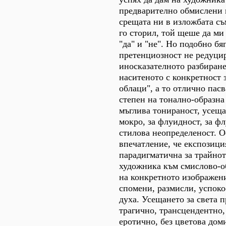
предварително обмислени 
срещата ни в изложбата съм
го сторил, той щеше да ми
"да" и "не". Но подобно бя
претенциозност не редуци
иносказателното разбиране
наситеното с конкретност 
облаци", а то отлично пасв
степен на тонално-образна
мъглива тонираност, усеща
мокро, за флуидност, за фл
стилова неопределеност. О
впечатление, че експозици
парадигматична за трайно
художника към смислово-о
на конкретното изображен
спомени, размисли, успок
духа. Усещането за света 
трагично, трансцендентно,
еротично, без цветова дом