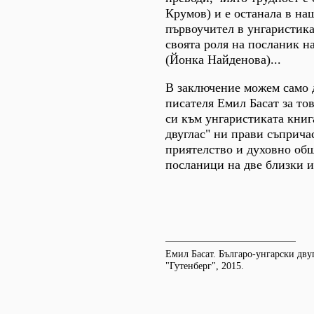
Крумов) и е останала в на
първоучител в унгаристика
своята роля на посланик н
(Йонка Найденова)...
В заключение можем само 
писателя Емил Басат за тов
си към унгаристиката книг
двуглас" ни прави съприча
приятелство и духовно об
посланици на две близки и
Емил Басат. Българо-унгарски дву
"Гутенберг", 2015.