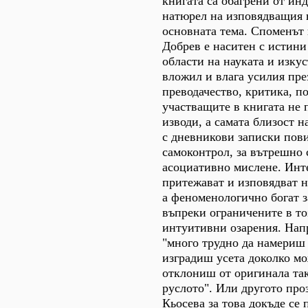
книгата са обагрени от ин
натюрел на изповядващия 
основната тема. Споменът
Добрев е наситен с истини
области на науката и изкус
вложил и влага усилия пре
преводачество, критика, по
участващите в книгата не
изводи, а самата близост н
с дневникови записки пов
самоконтрол, за вътрешно 
асоциативно мислене. Ин
притежават и изповядват 
а феноменологично богат з
въпреки ограничените в т
интуитивни озарения. Напр
"много трудно да намериш 
изградиш усета доколко мо
отклониш от оригинала так
руслото". Или другото про
Кьосева за това докъде се 