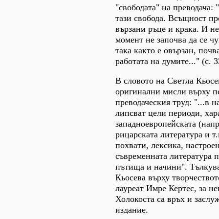
"свободата" на преводача: 
тази свобода. Всъщност пр
вързани ръце и крака. И не
момент не започва да се ч
така както е овързан, почв
работата на думите..." (с. 3
В словото на Светла Кьосе
оригинални мисли върху п
преводаческия труд: "...в 
липсват цели периоди, хар
западноевропейската (напр
рицарската литература и т.
похвати, лексика, настрое
съвременната литература 
пътища и начини". Тълкув
Кьосева върху творчество
лауреат Имре Кертес, за не
Холокоста са връх и заслу
издание.