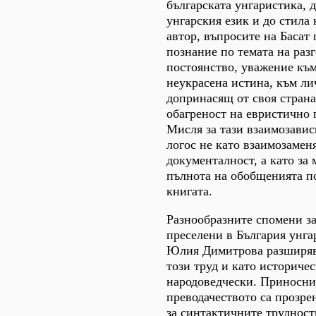
българската унгаристика, 
унгарския език и до стила
автор, въпросите на Басат 
познание по темата на раз
постоянство, уважение към
неукрасена истина, към ли
допринасящ от своя страна
обагреност на евристично 
Мисля за тази взаимозавис
логос не като взаимозамен
документалност, а като за
пълнота на обобщенията по
книгата.
Разнообразните спомени з
преселени в България унга
Юлия Димитрова разширяв
този труд и като историче
народоведчески. Приносни
преводачеството са прозре
за синтактичните трудност