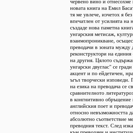
червено вино и отнесохме 
новата книга на Емил Баса
тя ме увлече, изчетох я бе
впечатлен от усилията на 
създаде нова паметна книга
унгарския метисаж, култу
взаимопроникване, осъщес
преводачи в зоната мужду 
реконструктори на единия 
на другия. Цялото съдържа
унгарски двуглас" се гради
акцент и по ейдетичен, нр
ъгъл творчески изповеди. 
на езика на преводача се с
сравнителното литературо
в конгнитивно обръщение 
английския поет и превод
относно невъзможността да
абсолютно съответствие м
преводния текст. След изк
към преводачи и институци