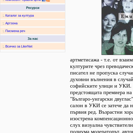
Ресурси
:.
Каталог за култура
:.
Артзона
:.
Писмена реч
За нас
:.
Всичко за LiterNet
артметисажа - т.е. от вза
културите чрез преводачес
писател не пропуска случа
духовни вълнения в случа
софийските улици и УКИ. 
предстоящата премиера на 
"Българо-унгарски двуглас
салон в УКИ се затече да 
първия ред. Възрастни хора
изострена компенсационно
слух визуална чувствително
подиума модераторът, авто