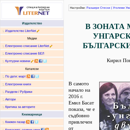
Настройки:
Разшири
Стесни
|
Уголеми
Ум
Издателство
В ЗОНАТА
:.
Издателство LiterNet
УНГАРСК
Медии
БЪЛГАРСКИ
:.
Електронно списание LiterNet
:.
Електронно списание БЕЛ
Кирил По
:.
Културни новини
Каталози
:.
По дати
:
март
В самото
:.
Електронни книги
начало на
:.
Раздели / Рубрики
2016 г.
:.
Автори
Емил Басат
:.
Критика за авторите
показа, че е
съдбовно
Книжарници
привлечен
:.
Книжен пазар
от
:.
Книгосвят: сравни цени