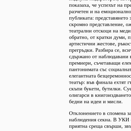
показаха, че успехът на пр
разчетен и на емоционалн
публиката: представянето 
скромно представление, о
театрални отскоци на меди
обратно, от кратки думи, 
артистични жестове, ръкос
прегръдки. Разбира се, вси
сдържано от наблюдавани 
премиери, съчетаващи еле
пантонимата със социална
елегантната безцеремоннос
театър: във финала ехтят г
скъпи букети, бутилки. С
олигарси в книгоиздването
бедни на идеи и мисли.
Отклонението в спомена з
наблюдения секна. В УКИ 
приятна среща свърши, зв