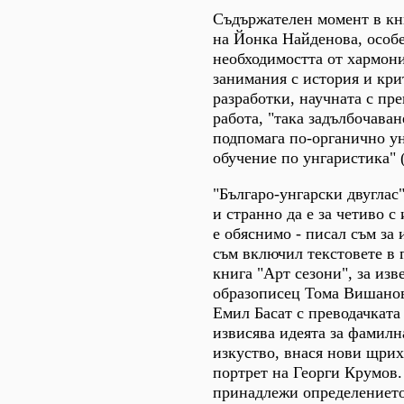
Съдържателен момент в кн
на Йонка Найденова, особе
необходимостта от хармон
занимания с история и кри
разработки, научната с пр
работа, "така задълбочава
подпомага по-органично у
обучение по унгаристика" (
"Българо-унгарски двуглас"
и странно да е за четиво с
е обяснимо - писал съм за
съм включил текстовете в г
книга "Арт сезони", за изв
образописец Тома Вишанов.
Емил Басат с преводачкат
извисява идеята за фамилн
изкуство, внася нови щри
портрет на Георги Крумов
принадлежи определението