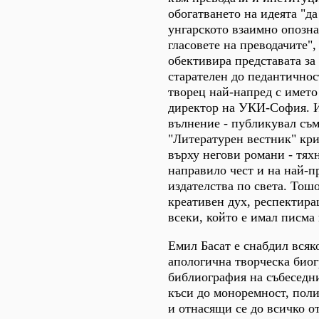
обогатването на идеята "да
унгарското взаимно опозна
гласовете на преводачите",
обективира представата за
старателен до педантичнос
творец най-напред с имет
директор на УКИ-София. 
вълнение - публикувал съм
"Литературен вестник" кр
върху негови романи - тях
направило чест и на най-
издателства по света. Тош
креативен дух, респектира
всеки, който е имал писма 
Емил Басат е снабдил всяк
апологична творческа био
библиография на събеседн
къси до моноремност, пол
и отнасящи се до всичко о