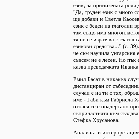
език, за принизената роля 
"Да, труден език с много с
ще добави и Светла Кьосев
език е беден на глаголни в
там също има многопластов
тя не се изразява с глаголн
езикови средства..." (с. 39)
че съм научила унгарския е
съвсем не е лесен. Но пък е
казва преводачката Иванка 
Емил Басат в никакъв случ
дистанциран от събеседниц
случаи е на ти с тях, обръ
име - Габи към Габриела Х
отнася се с подчертано пр
съпричастната към създава
Стефка Хрусанова.
Анализът и интерпретация