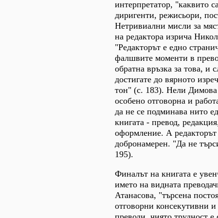
интерпретатор, "каквито с
диригенти, режисьори, пос
Нетривиални мисли за мяс
на редактора изрича Никол
"Редакторът е едно странич
фалшвите моменти в прево
обратна връзка за това, и 
достигате до вярното изре
тон" (с. 183). Нели Димова
особено отговорна и работа
да не се подминава нито е
книгата - превод, редакция
оформление. А редакторът 
добронамерен. "Да не търси 
195).
Финалът на книгата е увен
името на видната превода
Атанасова, "търсена посто
отговорни консекутивни и
преводи, чиято трудност е