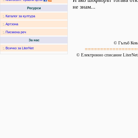
И ако шофьорът тогава от
не знам...
Ресурси
:.
Каталог за култура
:.
Артзона
:.
Писмена реч
За нас
© Гълъб Ков
=================
:.
Всичко за LiterNet
© Електронно списание LiterNet,