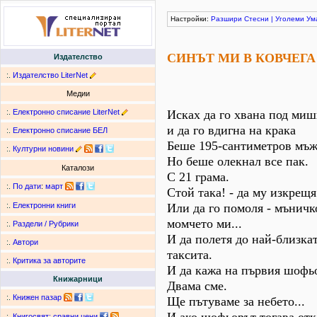
Настройки:
Разшири
Стесни
|
Уголеми
Ум
СИНЪТ МИ В КОВЧЕГА
Издателство
:.
Издателство LiterNet
Медии
:.
Електронно списание LiterNet
Исках да го хвана под ми
и да го вдигна на крака
:.
Електронно списание БЕЛ
Беше 195-сантиметров мъж
:.
Културни новини
Но беше олекнал все пак.
Каталози
С 21 грама.
:.
По дати
:
март
Стой така! - да му изкрещя
Или да го помоля - мъничк
:.
Електронни книги
момчето ми...
:.
Раздели / Рубрики
И да полетя до най-близкат
:.
Автори
таксита.
:.
Критика за авторите
И да кажа на първия шофь
Книжарници
Двама сме.
:.
Книжен пазар
Ще пътуваме за небето...
:.
Книгосвят: сравни цени