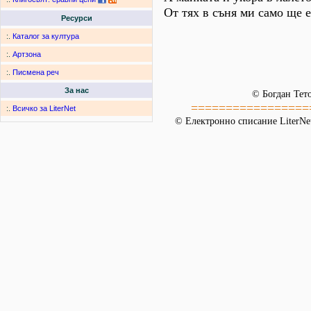
От тях в съня ми само ще е
Ресурси
:.
Каталог за култура
:.
Артзона
:.
Писмена реч
За нас
© Богдан Тет
=================
:.
Всичко за LiterNet
© Електронно списание LiterNet