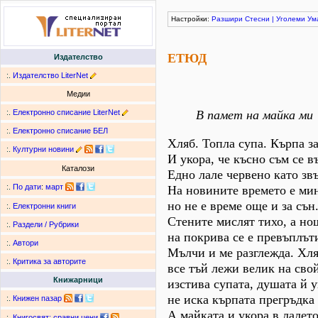
Настройки:
Разшири
Стесни
|
Уголеми
Ум
ЕТЮД
Издателство
:.
Издателство LiterNet
Медии
:.
Електронно списание LiterNet
В памет на майка ми
:.
Електронно списание БЕЛ
Хляб. Топла супа. Кърпа за
:.
Културни новини
И укора, че късно съм се в
Каталози
Едно лале червено като зв
:.
По дати
:
март
На новините времето е ми
но не е време още и за сън
:.
Електронни книги
Стените мислят тихо, а но
:.
Раздели / Рубрики
на покрива се е превъплъти
:.
Автори
Мълчи и ме разглежда. Хля
:.
Критика за авторите
все тъй лежи велик на сво
Книжарници
изстива супата, душата й у
не иска кърпата прегръдка 
:.
Книжен пазар
А майката и укора в лалет
:.
Книгосвят: сравни цени