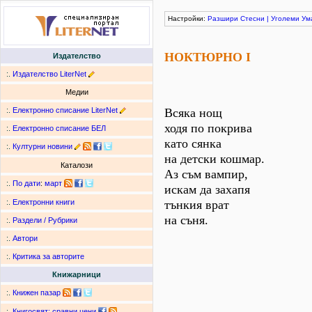
Настройки:
Разшири
Стесни
|
Уголеми
Ум
НОКТЮРНО I
Издателство
:.
Издателство LiterNet
Медии
:.
Електронно списание LiterNet
Всяка нощ
ходя по покрива
:.
Електронно списание БЕЛ
като сянка
:.
Културни новини
на детски кошмар.
Каталози
Аз съм вампир,
:.
По дати
:
март
искам да захапя
тънкия врат
:.
Електронни книги
на съня.
:.
Раздели / Рубрики
:.
Автори
:.
Критика за авторите
Книжарници
:.
Книжен пазар
:.
Книгосвят: сравни цени