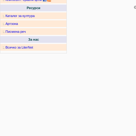
©
Ресурси
:.
Каталог за култура
:.
Артзона
:.
Писмена реч
За нас
:.
Всичко за LiterNet