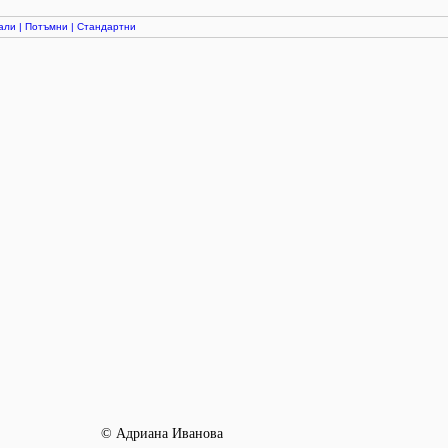
али
|
Потъмни
|
Стандартни
© Адриана Иванова